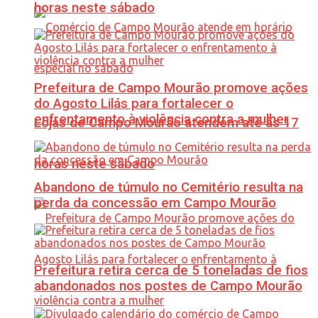
horas neste sábado
Prefeitura de Campo Mourão promove ações
do Agosto Lilás para fortalecer o
enfrentamento à violência contra a mulher
Lojas de Campo Mourão atendem até às 17
horas neste sábado
Abandono de túmulo no Cemitério resulta na
perda da concessão em Campo Mourão
Prefeitura retira cerca de 5 toneladas de fios
abandonados nos postes de Campo Mourão