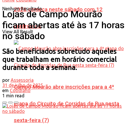
Nenhum Resultado
2026 começa neste sábado com 12
Lojas de Campo Mourão
ficam abertas até às 17 horas
confrontos
View All Result
no sábado
São beneficiados sobretudo aqueles
que trabalham em horário comercial
durante toda a semana.
por
Assessoria
31 de julho de 2025
Campo Mourão abre inscrições para a 4ª
em
Cotidiano
1 min read
etapa do Circuito de Corridas de Rua nesta
sexta-feira (7)