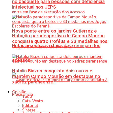
no basquete para pessoas com deficiência
intelectual nos JEPS
Nova ponte entre os jardins Gutierrez e
Natação paradesportiva de Campo Mourão
conquista quatro troféus e 33 medalhas nos
Botânico entra em fase de execução dos
Jogos Escolares do Paraná
acessos
Natália Biazon conquista dois ouros e
mantém Campo Mourão em destaque no
xadrez paranaense
Opinião
Tudo
Cata-Vento
Editorial
Síntese