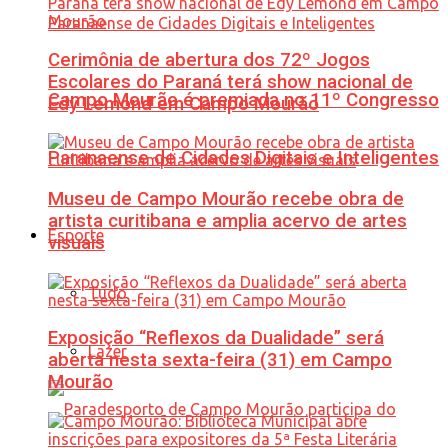
Cerimônia de abertura dos 72º Jogos
Escolares do Paraná terá show nacional de
Campo Mourão é premiada no 11º Congresso
Edy Lemond em Campo Mourão
Paranaense de Cidades Digitais e Inteligentes
Museu de Campo Mourão recebe obra de
artista curitibana e amplia acervo de artes
Esporte
visuais
Tudo
Exposição “Reflexos da Dualidade” será
Lazer
aberta nesta sexta-feira (31) em Campo
Mourão