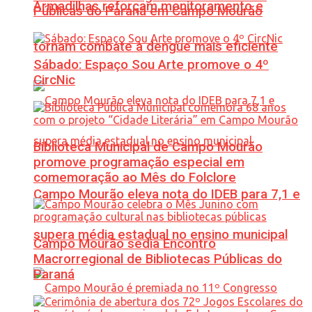
Armadilhas reforçam monitoramento e
Públicas do Paraná em Campo Mourão
tornam combate à dengue mais eficiente
Sábado: Espaço Sou Arte promove o 4º
CircNic
Biblioteca Municipal de Campo Mourão
promove programação especial em
comemoração ao Mês do Folclore
Campo Mourão eleva nota do IDEB para 7,1 e
supera média estadual no ensino municipal
Campo Mourão sedia Encontro
Macrorregional de Bibliotecas Públicas do
Paraná