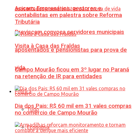
Acicam: Empresários, gestores e
contabilistas em palestra sobre Reforma
Tributária
Previscam convoca servidores municipais
Visita à Casa das Fraldas
aposentados e pensionistas para prova de
vida
Campo Mourão ficou em 3º lugar no Paraná
na retenção de IR para entidades
Política
Dia dos Pais: R$ 60 mil em 31 vales compras
Tudo
no comércio de Campo Mourão
Economia