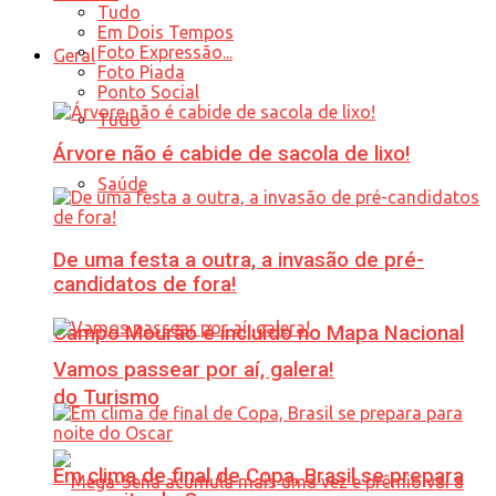
Tudo
Em Dois Tempos
Foto Expressão...
Geral
Foto Piada
Ponto Social
Tudo
Árvore não é cabide de sacola de lixo!
Saúde
De uma festa a outra, a invasão de pré-
candidatos de fora!
Campo Mourão é incluído no Mapa Nacional
Vamos passear por aí, galera!
do Turismo
Em clima de final de Copa, Brasil se prepara