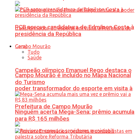
PCB aprova candidatura de Edmilson Costa à
presidência da República
Geral
Tudo
Saúde
Campeão olímpico Emanuel Rego destaca o
Campo Mourão é incluído no Mapa Nacional
do Turismo
poder transformador do esporte em visita à
Prefeitura de Campo Mourão
Ninguém acerta Mega-Sena; prêmio acumula
para R$ 165 milhões