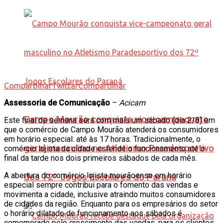
Compartilhar
Twittar
Compartilhar
Assessoria de Comunicação
–
Acicam
Campo Mourão conquista vice-campeonato
Este final de semana será com mais um sábado (dia 2/8) em
que o comércio de Campo Mourão atenderá os consumidores
em horário especial: até às 17 horas. Tradicionalmente, o
geral masculino no Atletismo Paradesportivo
comércio lojista da cidade estende o funcionamento até o
final da tarde nos dois primeiros sábados de cada mês.
A abertura do comércio lojista mourãoense em horário
dos 72º Jogos Escolares do Paraná
especial sempre contribui para o fomento das vendas e
movimenta a cidade, inclusive atraindo muitos consumidores
de cidades da região. Enquanto para os empresários do setor
o horário dilatado de funcionamento aos sábados é
comemorado pelo crescimento das vendas, para os clientes