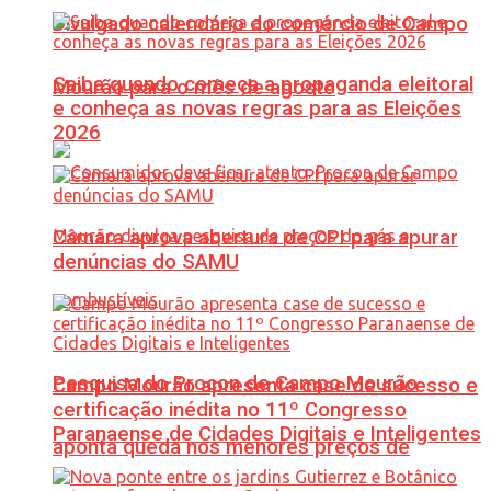
Divulgado calendário do comércio de Campo
Saiba quando começa a propaganda eleitoral
Mourão para o mês de agosto
e conheça as novas regras para as Eleições
2026
Câmara aprova abertura de CPI para apurar
denúncias do SAMU
Pesquisa do Procon de Campo Mourão
Campo Mourão apresenta case de sucesso e
certificação inédita no 11º Congresso
Paranaense de Cidades Digitais e Inteligentes
aponta queda nos menores preços de