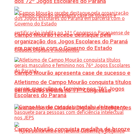
dos 72º Jogos Escolares do Paraná
Campo Mourão recebe destaque pela
organização dos Jogos Escolares do Paraná
em parceria com o Governo do Estado
Campo Mourão apresenta case de sucesso e
Atletismo de Campo Mourão conquista títulos
gerais masculino e feminino nos 76º Jogos
certificação inédita no 11º Congresso
Escolares do Paraná
Paranaense de Cidades Digitais e Inteligentes
Campo Mourão conquista medalha de bronze