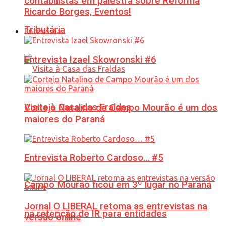
contabilistas em palestra sobre Reforma
Ricardo Borges, Eventos!
Tributária
Entrevista
Entrevista Izael Skowronski #6
Visita à Casa das Fraldas
Cortejo Natalino de Campo Mourão é um dos
maiores do Paraná
Entrevista Roberto Cardoso… #5
Campo Mourão ficou em 3º lugar no Paraná
Jornal O LIBERAL retoma as entrevistas na
na retenção de IR para entidades
versão online