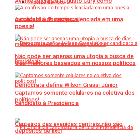
Avante oficializa Augusto Cury como
Tristeza da Foto
candidato à Presidência
A confusão do tempo silenciada em uma
poesia!
Não pode ser apenas uma utopia a busca de
dias melhores baseados em nossos políticos
Democrata define Wilson Grassi Júnior
Captamos somente celulares na coletiva dos
políticos!
candidato à Presidência
Canteiros das avenidas centrais não são
depósitos de lixo!