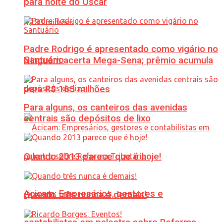
para noite do Oscar
Padre Rodrigo é apresentado como vigário no
Santuário
Ninguém acerta Mega-Sena; prêmio acumula
para R$ 165 milhões
Para alguns, os canteiros das avenidas
centrais são depósitos de lixo
Quando 2013 parece que é hoje!
Acicam: Empresários, gestores e
Quando três nunca é demais!