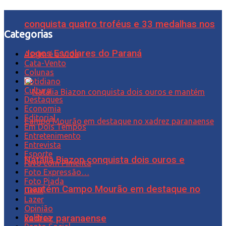
conquista quatro troféus e 33 medalhas nos
Categorias
Jogos Escolares do Paraná
Assim é a Vida
Cata-Vento
Colunas
Cotidiano
Cultura
Destaques
Economia
Editorial
Em Dois Tempos
Entretenimento
Entrevista
Esporte
Natália Biazon conquista dois ouros e
Favo com Pimenta
Foto Expressão…
Foto Piada
mantém Campo Mourão em destaque no
Geral
Lazer
Opinião
Política
xadrez paranaense