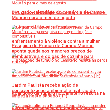
Divulgado calendário do comércio de Campo
Prefeitura de Campo Mourão promove ações
Mourão para o mês de agosto
do Agosto Lilás para fortalecer o
enfrentamento à violência contra a mulher
Pesquisa do Procon de Campo Mourão
aponta queda nos menores preços de
combustíveis e do gás de cozinha para
entrega
Jardim Paulista recebe ação de
conscientização ambiental e mutirão de
Abandono de túmulo no Cemitério resulta na
limpeza neste sábado (1º)
perda da concessão em Campo Mourão