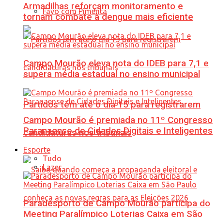
Armadilhas reforçam monitoramento e
Favo com Pimenta
tornam combate à dengue mais eficiente
Campo Mourão eleva nota do IDEB para 7,1 e
supera média estadual no ensino municipal
Partidos têm até o dia 15 para registrarem
Campo Mourão é premiada no 11º Congresso
Paranaense de Cidades Digitais e Inteligentes
candidaturas nos tribunais
Esporte
Tudo
Lazer
Paradesporto de Campo Mourão participa do
Meeting Paralímpico Loterias Caixa em São