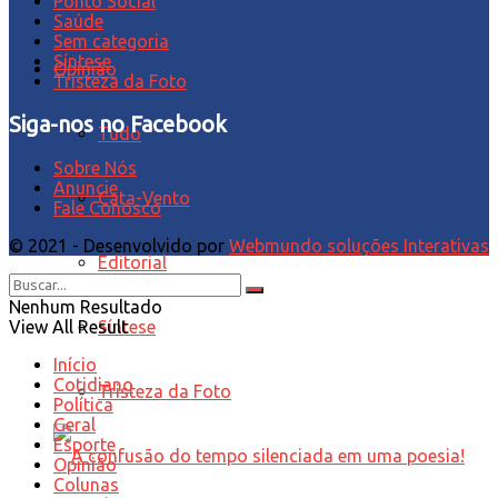
Ponto Social
Saúde
Sem categoria
Síntese
Opinião
Tristeza da Foto
Siga-nos no Facebook
Tudo
Sobre Nós
Anuncie
Cata-Vento
Fale Conosco
© 2021 - Desenvolvido por
Webmundo soluções Interativas
Editorial
Nenhum Resultado
Síntese
View All Result
Início
Cotidiano
Tristeza da Foto
Política
Geral
Esporte
Opinião
Colunas