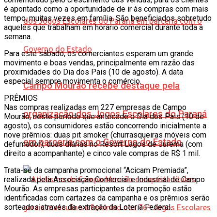
é apontado como a oportunidade de ir às compras com mais
tempo, muitas vezes em família. São beneficiados sobretudo
aqueles que trabalham em horário comercial durante toda a
semana.
Para este sábado, os comerciantes esperam um grande
movimento e boas vendas, principalmente em razão das
proximidades do Dia dos Pais (10 de agosto). A data
especial sempre movimenta o comércio.
Campo Mourão recebe destaque pela
PRÊMIOS
Nas compras realizadas em 227 empresas de Campo
organização dos Jogos Escolares do Paraná
Mourão, neste período que antecede o Dia dos Pais (10 de
agosto), os consumidores estão concorrendo inicialmente a
nove prêmios: duas pit smoker (churrasqueiras móveis com
em parceria com o Governo do Estado
defumador), duas diárias no Resort Lagos de Jurema (com
direito a acompanhante) e cinco vale compras de R$ 1 mil.
Trata-se da campanha promocional “Acicam Premiada”,
realizada pela Associação Comercial e Industrial de Campo
Mourão. As empresas participantes da promoção estão
identificadas com cartazes da campanha e os prêmios serão
sorteados através da extração da Loteria Federal.