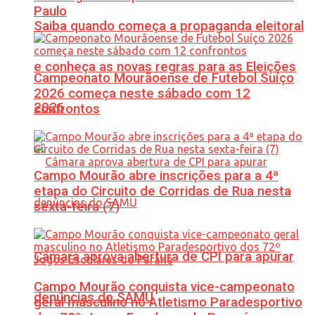
Paulo
Saiba quando começa a propaganda eleitoral
e conheça as novas regras para as Eleições
Campeonato Mourãoense de Futebol Suíço
2026 começa neste sábado com 12
2026
confrontos
Campo Mourão abre inscrições para a 4ª
etapa do Circuito de Corridas de Rua nesta
sexta-feira (7)
Câmara aprova abertura de CPI para apurar
Campo Mourão conquista vice-campeonato
denúncias do SAMU
geral masculino no Atletismo Paradesportivo