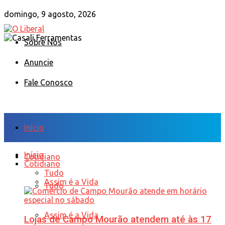
domingo, 9 agosto, 2026
Sobre Nós
Anuncie
Fale Conosco
Início
Início
Cotidiano
Cotidiano
Tudo
Assim é a Vida
Tudo
Assim é a Vida
Lojas de Campo Mourão atendem até às 17