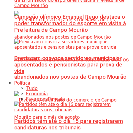
Campeão olímpico Emanuel Rego destaca o
poder transformador do esporte em visita à
Prefeitura de Campo Mourão
Previscam convoca servidores municipais
Prefeitura retira cerca de 5 toneladas de fios
aposentados e pensionistas para prova de
vida
abandonados nos postes de Campo Mourão
Política
Tudo
Economia
Favo com Pimenta
Partidos têm até o dia 15 para registrarem
candidaturas nos tribunais