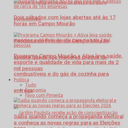
Dois sábados com lojas abertas até às 17
horas em Campo Mourão
Pesquisa do Procon de Campo Mourão
Programa Campo Mourão + Ativa leva saúde,
aponta queda nos menores preços de
esporte e qualidade de vida para mais de 2
mil pessoas
combustíveis e do gás de cozinha para
Política
Tudo
Economia
entrega
Favo com Pimenta
Saiba quando começa a propaganda eleitoral
e conheça as novas regras para as Eleições