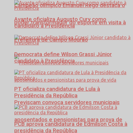
Campeão olímpico Emanuel Rego destaca o
Avante oficializa Augusto Cury como
poder transformador do esporte em visita à
candidato à Presidência
Prefeitura de Campo Mourão
Democrata define Wilson Grassi Júnior
candidato à Presidência
PT oficializa candidatura de Lula à
Presidência da República
Previscam convoca servidores municipais
aposentados e pensionistas para prova de
PCB aprova candidatura de Edmilson Costa à
presidência da República