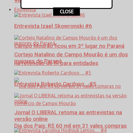
Visita à Casa das Fraldas
Entrevista
CLOSE
Entrevista Izael Skowronski #6
Campo Mourão ficou em 3º lugar no Paraná
Cortejo Natalino de Campo Mourão é um dos
maiores do Paraná
na retenção de IR para entidades
Entrevista Roberto Cardoso… #5
Jornal O LIBERAL retoma as entrevistas na
versão online
Dia dos Pais: R$ 60 mil em 31 vales compras