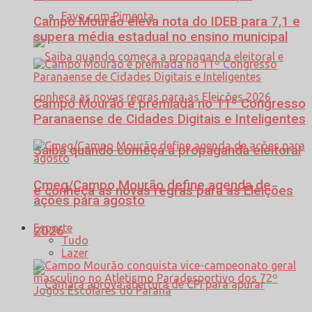
Favo com Pimenta
Campo Mourão eleva nota do IDEB para 7,1 e
supera média estadual no ensino municipal
Campo Mourão é premiada no 11º Congresso
Paranaense de Cidades Digitais e Inteligentes
Saiba quando começa a propaganda eleitoral
Cmeg/Campo Mourão define agenda de
e conheça as novas regras para as Eleições
ações para agosto
Esporte
2026
Tudo
Lazer