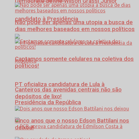
Democrata define Wilson Grassi Júnior
candidato à Presidência
Não pode ser apenas uma utopia a busca de
dias melhores baseados em nossos políticos
Captamos somente celulares na coletiva dos
políticos!
PT oficializa candidatura de Lula à
Canteiros das avenidas centrais não são
depósitos de lixo!
Presidência da República
Cinco anos que o nosso Edson Battilani nos
deixou!