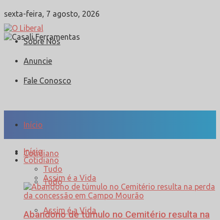
sexta-feira, 7 agosto, 2026
Sobre Nós
Anuncie
Fale Conosco
Início
Início
Cotidiano
Cotidiano
Tudo
Assim é a Vida
Tudo
Assim é a Vida
Abandono de túmulo no Cemitério resulta na