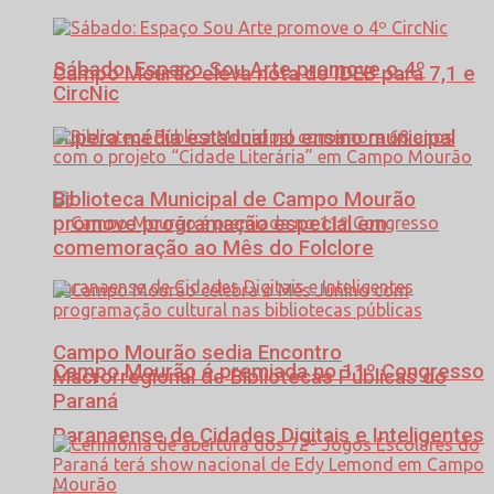
Sábado: Espaço Sou Arte promove o 4º
Campo Mourão eleva nota do IDEB para 7,1 e
CircNic
supera média estadual no ensino municipal
Biblioteca Municipal de Campo Mourão
promove programação especial em
comemoração ao Mês do Folclore
Campo Mourão sedia Encontro
Campo Mourão é premiada no 11º Congresso
Macrorregional de Bibliotecas Públicas do
Paraná
Paranaense de Cidades Digitais e Inteligentes