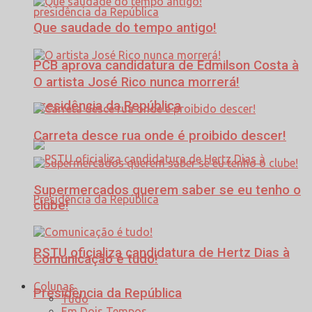
Que saudade do tempo antigo!
PCB aprova candidatura de Edmilson Costa à
O artista José Rico nunca morrerá!
presidência da República
Carreta desce rua onde é proibido descer!
Supermercados querem saber se eu tenho o
clube!
PSTU oficializa candidatura de Hertz Dias à
Comunicação é tudo!
Colunas
Presidência da República
Tudo
Em Dois Tempos