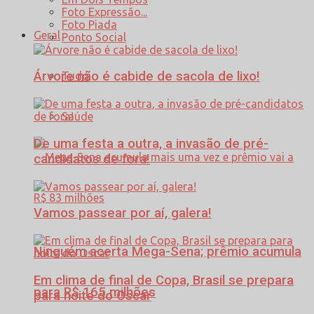
Foto Expressão...
Foto Piada
Geral
Ponto Social
Árvore não é cabide de sacola de lixo!
Tudo
Saúde
De uma festa a outra, a invasão de pré-
candidatos de fora!
Vamos passear por aí, galera!
Ninguém acerta Mega-Sena; prêmio acumula
Em clima de final de Copa, Brasil se prepara
para R$ 165 milhões
para noite do Oscar