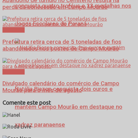
Abandono de túmulo no Cemitério resulta na
conquista quatro troféus e 33 medalhas nos
perda da concessão em Campo Mourão
Jogos Escolares do Paraná
Cotidiano
Prefeitura retira cerca de 5 toneladas de fios
abandonados nos postes de Campo Mourão
Cotidiano
Divulgado calendário do comércio de Campo
Natália Biazon conquista dois ouros e
Mourão para o mês de agosto
Comente este post
mantém Campo Mourão em destaque no
xadrez paranaense