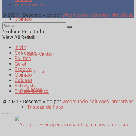
Fale Conosco
© 2021 - Desenvolvido por
Webmundo soluções Interativas
Opinião
Nenhum Resultado
Tudo
View All Result
Início
Cotidiano
Cata-Vento
Política
Geral
Esporte
Editorial
Opinião
Colunas
Entrevista
Síntese
Entretenimento
© 2021 - Desenvolvido por
Webmundo soluções Interativas
Tristeza da Foto