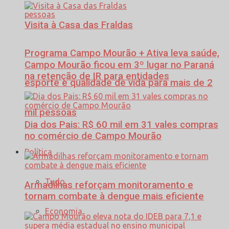
Visita à Casa das Fraldas
Programa Campo Mourão + Ativa leva saúde,
Campo Mourão ficou em 3º lugar no Paraná
na retenção de IR para entidades
esporte e qualidade de vida para mais de 2
mil pessoas
Dia dos Pais: R$ 60 mil em 31 vales compras
no comércio de Campo Mourão
Política
Tudo
Armadilhas reforçam monitoramento e
tornam combate à dengue mais eficiente
Economia