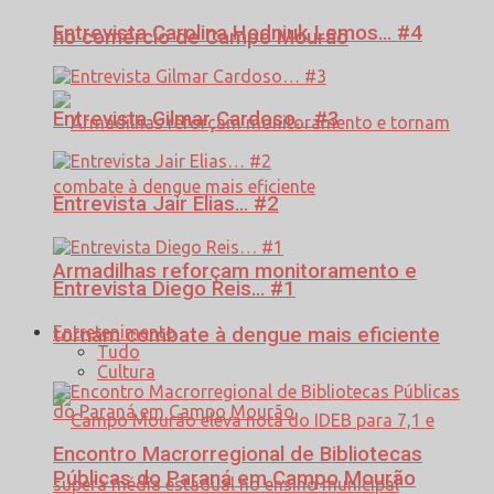
Entrevista Carolina Hodniuk Lemos… #4
no comércio de Campo Mourão
Entrevista Gilmar Cardoso… #3
Entrevista Jair Elias… #2
Armadilhas reforçam monitoramento e
Entrevista Diego Reis… #1
Entretenimento
tornam combate à dengue mais eficiente
Tudo
Cultura
Encontro Macrorregional de Bibliotecas
Públicas do Paraná em Campo Mourão