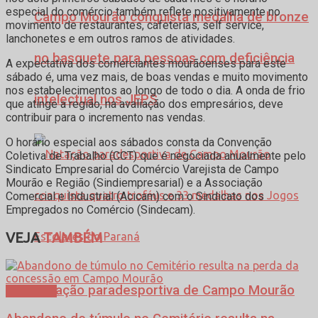
especial do comércio também reflete positivamente no
Campo Mourão conquista medalha de bronze
movimento de restaurantes, cafeterias, self service,
lanchonetes e em outros ramos de atividades.
no basquete para pessoas com deficiência
A expectativa dos comerciantes mourãoenses para este
sábado é, uma vez mais, de boas vendas e muito movimento
nos estabelecimentos ao longo de todo o dia. A onda de frio
intelectual nos JEPS
que atinge a região, na avaliação dos empresários, deve
contribuir para o incremento nas vendas.
O horário especial aos sábados consta da Convenção
Coletiva de Trabalho (CCT) que é negociada anualmente pelo
Sindicato Empresarial do Comércio Varejista de Campo
Mourão e Região (Sindiempresarial) e a Associação
Comercial e Industrial (Acicam) com o Sindicato dos
Empregados no Comércio (Sindecam).
VEJA
TAMBÉM
Natação paradesportiva de Campo Mourão
Cotidiano