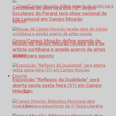
Cerimônia de abertura dos 72º Jogos
Escolares do Paraná terá show nacional de
Edy Lemond em Campo Mourão
Cmeg/Campo Mourão define agenda de
Museu de Campo Mourão recebe obra de
artista curitibana e amplia acervo de artes
visuais
ações para agosto
Esporte
Exposição “Reflexos da Dualidade” será
aberta nesta sexta-feira (31) em Campo
Mourão
Tudo
Lazer
Campo Mourão: Biblioteca Municipal abre