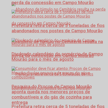
perda da concessão em Campo Mourão
Prefeitura retira cerca de 5 toneladas de fios
abandonados nos postes de Campo Mourão
Abandono de túmulo no Cemitério resulta na
Divulgado calendário do comércio de Campo
perda da concessão em Campo Mourão
Mourão para o mês de agosto
Pesquisa do Procon de Campo Mourão
aponta queda nos menores preços de
combustíveis e do gás de cozinha para
entrega
Prefeitura retira cerca de 5 toneladas de fios