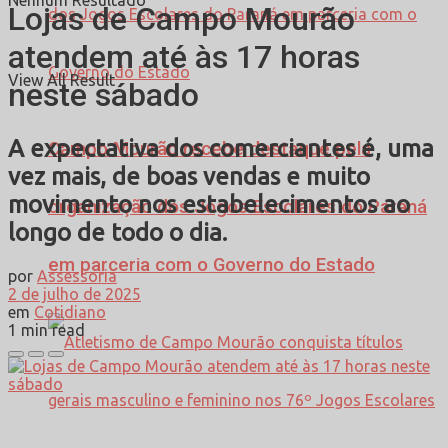
Nenhum Resultado
Lojas de Campo Mourão
atendem até às 17 horas
View All Result
neste sábado
A expectativa dos comerciantes é, uma
Campo Mourão recebe destaque pela
vez mais, de boas vendas e muito
movimento nos estabelecimentos ao
organização dos Jogos Escolares do Paraná
longo de todo o dia.
em parceria com o Governo do Estado
por
Assessoria
2 de julho de 2025
em
Cotidiano
1 min read