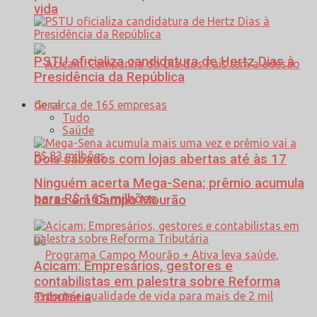
vida
PSTU oficializa candidatura de Hertz Dias à
Presidência da República
Geral
Tudo
Saúde
Dois sábados com lojas abertas até às 17
Ninguém acerta Mega-Sena; prêmio acumula
para R$ 165 milhões
horas em Campo Mourão
Acicam: Empresários, gestores e
contabilistas em palestra sobre Reforma
Tributária