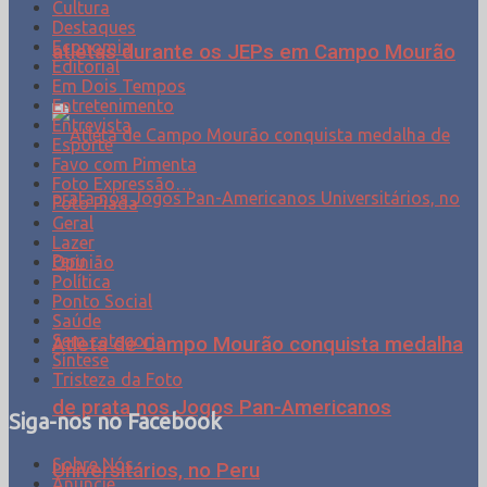
Cultura
Destaques
Economia
atletas durante os JEPs em Campo Mourão
Editorial
Em Dois Tempos
Entretenimento
Entrevista
Esporte
Favo com Pimenta
Foto Expressão…
Foto Piada
Geral
Lazer
Opinião
Política
Ponto Social
Saúde
Sem categoria
Atleta de Campo Mourão conquista medalha
Síntese
Tristeza da Foto
de prata nos Jogos Pan-Americanos
Siga-nos no Facebook
Sobre Nós
Universitários, no Peru
Anuncie