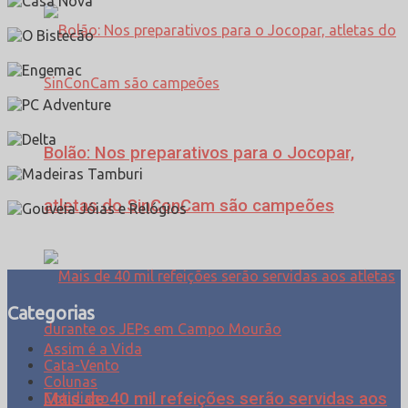
Bolão: Nos preparativos para o Jocopar,
atletas do SinConCam são campeões
Categorias
Assim é a Vida
Cata-Vento
Colunas
Mais de 40 mil refeições serão servidas aos
Cotidiano