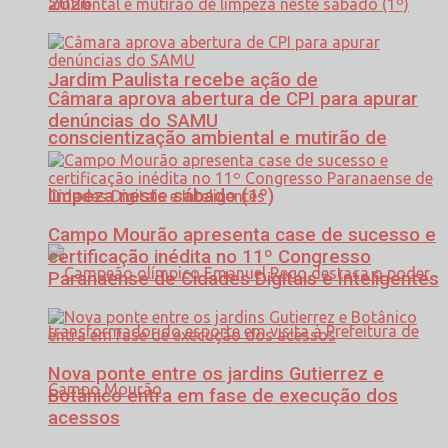
2026
Jardim Paulista recebe ação de
Câmara aprova abertura de CPI para apurar
denúncias do SAMU
conscientização ambiental e mutirão de
limpeza neste sábado (1º)
Campo Mourão apresenta case de sucesso e
certificação inédita no 11º Congresso
Paranaense de Cidades Digitais e Inteligentes
Nova ponte entre os jardins Gutierrez e
Botânico entra em fase de execução dos
acessos