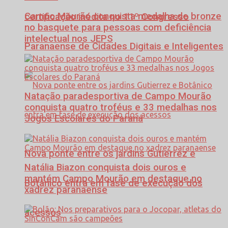
Campo Mourão conquista medalha de bronze
certificação inédita no 11º Congresso
no basquete para pessoas com deficiência
intelectual nos JEPS
Paranaense de Cidades Digitais e Inteligentes
Natação paradesportiva de Campo Mourão
conquista quatro troféus e 33 medalhas nos
Jogos Escolares do Paraná
Nova ponte entre os jardins Gutierrez e
Natália Biazon conquista dois ouros e
mantém Campo Mourão em destaque no
Botânico entra em fase de execução dos
xadrez paranaense
acessos