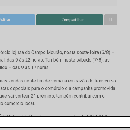
wittar
Compartilhar
cio lojista de Campo Mourão, nesta sexta-feira (6/8) –
ial: das 9 às 22 horas. Também neste sábado (7/8), as
ido – das 9 às 17 horas.
 nas vendas neste fim de semana em razão do transcurso
 datas especiais para o comércio e a campanha promovida
 que vai sortear 21 prêmios, também contribui com o
o comércio local.
$ 80,00 cada), 10 vale compras no valor de R$ 300,00
e fizerem compras nas lojas participantes da campanha