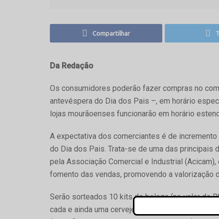
Compartilhar
T
Da Redação
Os consumidores poderão fazer compras no comér
antevéspera do Dia dos Pais –, em horário espec
lojas mourãoenses funcionarão em horário estend
A expectativa dos comerciantes é de incremento
do Dia dos Pais. Trata-se de uma das principais
pela Associação Comercial e Industrial (Acicam),
fomento das vendas, promovendo a valorização d
Serão sorteados 10 kits de beleza (no valor de R
cada e ainda uma cervejeira. Os consumidores qu