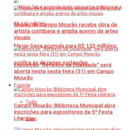
Museu de Campo Mourão recebe obra de
artista curitibana e amplia acervo de artes
visuais
Mega-Sena acumula para R$ 135 milhões;
confira as dezenas sorteadas
Exposição “Reflexos da Dualidade” será
aberta nesta sexta-feira (31) em Campo
Mourão
Esporte
Tudo
Campo Mourão: Biblioteca Municipal abre
inscrições para expositores da 5ª Festa
Literária
Lazer