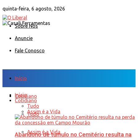
quinta-feira, 6 agosto, 2026
Sobre Nós
Anuncie
Fale Conosco
Início
Início
Cotidiano
Cotidiano
Tudo
Assim é a Vida
Tudo
Assim é a Vida
Abandono de túmulo no Cemitério resulta na