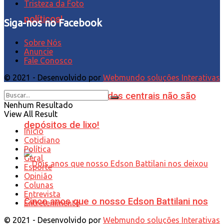
Tristeza da Foto
políticos!
Siga-nos no Facebook
Sobre Nós
Anuncie
Fale Conosco
© 2021 - Desenvolvido por
Webmundo soluções Interativas
Canteiros das avenidas centrais não são
Nenhum Resultado
View All Result
depósitos de lixo!
Início
Cotidiano
Política
Geral
Esporte
Opinião
Colunas
Entrevista
Cinco anos que o nosso Edson Battilani nos
Entretenimento
© 2021 - Desenvolvido por
Webmundo soluções Interativas