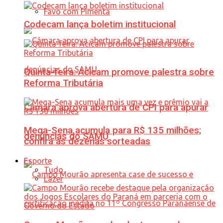
Favo com Pimenta
Codecam lança boletim institucional
Quinta-feira: Acicam promove palestra sobre
Reforma Tributária
Câmara aprova abertura de CPI para apurar
Mega-Sena acumula para R$ 135 milhões;
denúncias do SAMU
confira as dezenas sorteadas
Esporte
Tudo
Lazer