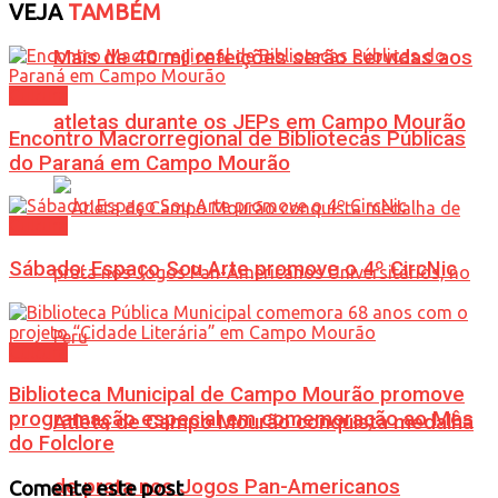
VEJA
TAMBÉM
Mais de 40 mil refeições serão servidas aos
Cultura
atletas durante os JEPs em Campo Mourão
Encontro Macrorregional de Bibliotecas Públicas
do Paraná em Campo Mourão
Cultura
Sábado: Espaço Sou Arte promove o 4º CircNic
Cultura
Biblioteca Municipal de Campo Mourão promove
programação especial em comemoração ao Mês
Atleta de Campo Mourão conquista medalha
do Folclore
de prata nos Jogos Pan-Americanos
Comente este post