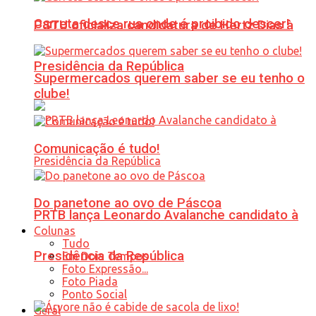
Carreta desce rua onde é proibido descer!
PSTU oficializa candidatura de Hertz Dias à
Presidência da República
Supermercados querem saber se eu tenho o
clube!
Comunicação é tudo!
Do panetone ao ovo de Páscoa
PRTB lança Leonardo Avalanche candidato à
Colunas
Tudo
Presidência da República
Em Dois Tempos
Foto Expressão...
Foto Piada
Ponto Social
Geral