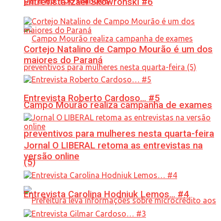
para R$ 150 milhões
Entrevista Izael Skowronski #6
Cortejo Natalino de Campo Mourão é um dos
maiores do Paraná
Entrevista Roberto Cardoso… #5
Campo Mourão realiza campanha de exames
preventivos para mulheres nesta quarta-feira
Jornal O LIBERAL retoma as entrevistas na
versão online
(5)
Entrevista Carolina Hodniuk Lemos… #4