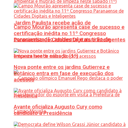
Jardim Paulista recebe ação de
Campo Mourão apresenta case de sucesso e
certificação inédita no 11º Congresso
conscientização ambiental e mutirão de
Paranaense de Cidades Digitais e Inteligentes
limpeza neste sábado (1º)
Nova ponte entre os jardins Gutierrez e
Botânico entra em fase de execução dos
acessos
Avante oficializa Augusto Cury como
candidato à Presidência