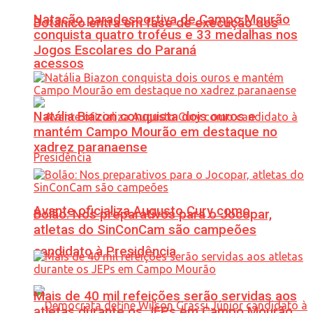
Natação paradesportiva de Campo Mourão
Botânico entra em fase de execução dos
conquista quatro troféus e 33 medalhas nos
Jogos Escolares do Paraná
acessos
Natália Biazon conquista dois ouros e
mantém Campo Mourão em destaque no
xadrez paranaense
Avante oficializa Augusto Cury como
Bolão: Nos preparativos para o Jocopar,
atletas do SinConCam são campeões
candidato à Presidência
Mais de 40 mil refeições serão servidas aos
atletas durante os JEPs em Campo Mourão