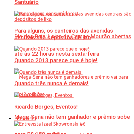
Santuário
Para alguns, os canteiros das avenidas
Dia dos Pais: Lojas de Campo Mourão abertas
centrais são depósitos de lixo
até às 22 horas nesta sexta-feira
Quando 2013 parece que é hoje!
Quando três nunca é demais!
Ricardo Borges, Eventos!
Mega-Sena não tem ganhador e prêmio sobe
Entrevista