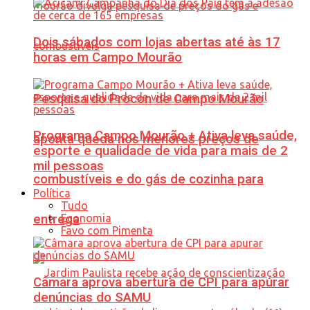
Dois sábados com lojas abertas até às 17
horas em Campo Mourão
Pesquisa do Procon de Campo Mourão
Programa Campo Mourão + Ativa leva saúde,
aponta queda nos menores preços de
esporte e qualidade de vida para mais de 2
mil pessoas
combustíveis e do gás de cozinha para
Política
Tudo
Economia
entrega
Favo com Pimenta
Câmara aprova abertura de CPI para apurar
denúncias do SAMU