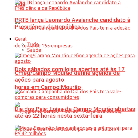
vida
PRTB lança Leonardo Avalanche candidato à
Presidência da República
Geral
Tudo
Saúde
Dois sábados com lojas abertas até às 17
Cmeg/Campo Mourão define agenda de
ações para agosto
horas em Campo Mourão
Dia dos Pais: Lojas de Campo Mourão abertas
até às 22 horas nesta sexta-feira