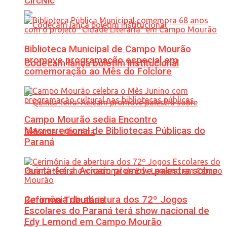
CircNic
Biblioteca Municipal de Campo Mourão
promove programação especial em
Codecam lança boletim institucional
comemoração ao Mês do Folclore
Campo Mourão sedia Encontro
Macrorregional de Bibliotecas Públicas do
Paraná
Quinta-feira: Acicam promove palestra sobre
Cerimônia de abertura dos 72º Jogos
Reforma Tributária
Escolares do Paraná terá show nacional de
Edy Lemond em Campo Mourão