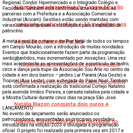
Regional, Condor Hipermercado e o Integrado Colégio e
Natação paradesportiva de Campo Mourão
Faculdade. Também está confirmada, uma vez mais, as
parcerias com a Prefeitura e a Associação Comercial e
Industrial (Acicam). Gestões estão sendo mantidas com
conquista quatro troféus e 33 medalhas nos
várias outras empresas e instituições para a captação de
patrocínio.
A meta é realizar o maior e melhor Natal de todos os tempos
Jogos Escolares do Paraná
em Campo Mourão, com a introdução de muitas novidades.
Eventos que tradicionalmente fazem parte da programação
serão mantidos, mas incrementado por inovações. Uma vez
mais acontecerão as apresentações de espetáculo de teatro,
circo e dança pela trupe da Associação Sou Arte no centro da
cidade e em dois bairros – jardins Lar Paraná (Asa Oeste) e
Tropical (Asa Leste), com a chegada do Papai Noel. Também
está confirmada a realização do tradicional Cortejo Natalino
pela avenida Irmãos Pereira, a carreata natalina pela cidade e
a Mostra Cultural durante cinco dias na praça São José.
Natália Biazon conquista dois ouros e
LANÇAMENTO
No evento de lançamento serão anunciados os
patrocinadores, apresentadas as principais novidades
mantém Campo Mourão em destaque no
introduzidas na edição/2023 e divulgada a programação
oficial. O projeto foi realizado pela primeira vez em 2017 e