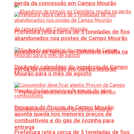
perda da concessão em Campo Mourão
Prefeitura retira cerca de 5 toneladas de fios
abandonados nos postes de Campo Mourão
Abandono de túmulo no Cemitério resulta na
Divulgado calendário do comércio de Campo
perda da concessão em Campo Mourão
Mourão para o mês de agosto
Pesquisa do Procon de Campo Mourão
aponta queda nos menores preços de
combustíveis e do gás de cozinha para
entrega
Prefeitura retira cerca de 5 toneladas de fios