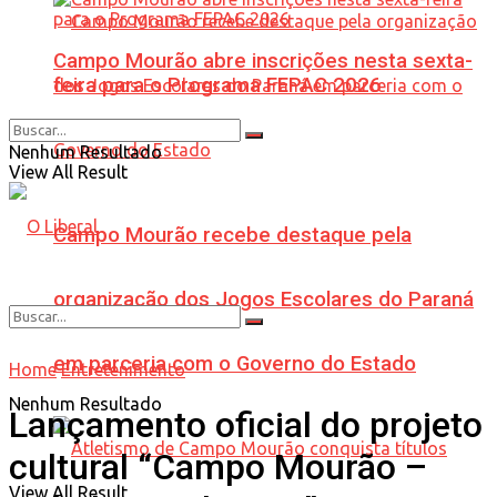
Campo Mourão abre inscrições nesta sexta-
feira para o Programa FEPAC 2026
Nenhum Resultado
View All Result
Campo Mourão recebe destaque pela
organização dos Jogos Escolares do Paraná
em parceria com o Governo do Estado
Home
Entretenimento
Nenhum Resultado
Lançamento oficial do projeto
cultural “Campo Mourão –
View All Result