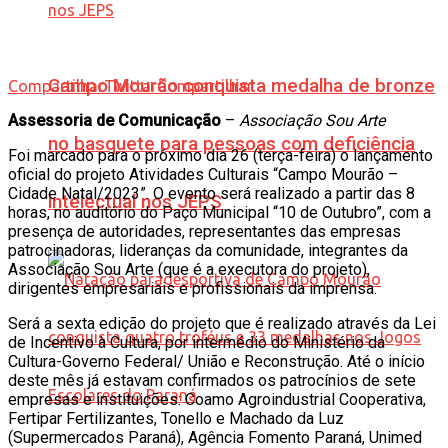
Campo Mourão conquista medalha de bronze
Compartilhar
Twittar
Compartilhar
Assessoria de Comunicação
–
Associação Sou Arte
no basquete para pessoas com deficiência
Foi marcado para o próximo dia 26 (terça-feira) o lançamento
oficial do projeto Atividades Culturais “Campo Mourão –
Cidade Natal/2023”. O evento será realizado a partir das 8
intelectual nos JEPS
horas, no auditório do Paço Municipal “10 de Outubro”, com a
presença de autoridades, representantes das empresas
patrocinadoras, lideranças da comunidade, integrantes da
Associação Sou Arte (que é a executora do projeto),
dirigentes empresariais e profissionais da imprensa.
Será a sexta edição do projeto que é realizado através da Lei
de Incentivo à Cultura, por intermédio do Ministério da
Cultura-Governo Federal/ União e Reconstrução. Até o início
deste mês já estavam confirmados os patrocínios de sete
empresas e instituições: Coamo Agroindustrial Cooperativa,
Fertipar Fertilizantes, Tonello e Machado da Luz
(Supermercados Paraná), Agência Fomento Paraná, Unimed