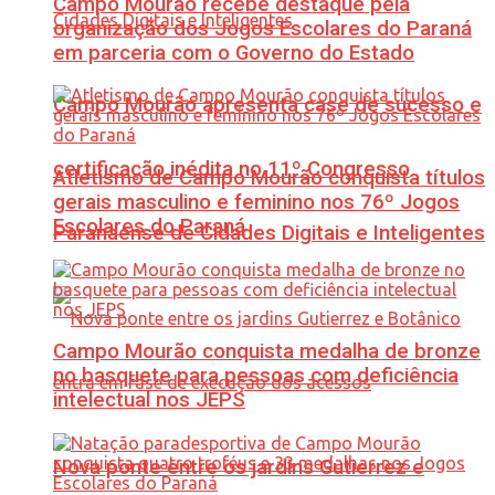
Campo Mourão recebe destaque pela
organização dos Jogos Escolares do Paraná
em parceria com o Governo do Estado
Campo Mourão apresenta case de sucesso e
certificação inédita no 11º Congresso
Atletismo de Campo Mourão conquista títulos
gerais masculino e feminino nos 76º Jogos
Escolares do Paraná
Paranaense de Cidades Digitais e Inteligentes
Campo Mourão conquista medalha de bronze
no basquete para pessoas com deficiência
intelectual nos JEPS
Nova ponte entre os jardins Gutierrez e