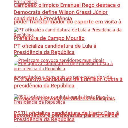
Campeão olímpico Emanuel Rego destaca o
Democrata define Wilson Grassi Júnior
candidato à Presidência
poder transformador do esporte em visita à
Prefeitura de Campo Mourão
PT oficializa candidatura de Lula à
Presidência da República
PCB aprova candidatura de Edmilson Costa à
presidência da República
Previscam convoca servidores municipais
PSTU oficializa candidatura de Hertz Dias à
aposentados e pensionistas para prova de
Presidência da República