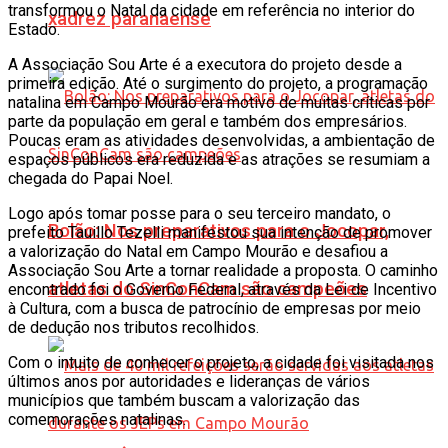
transformou o Natal da cidade em referência no interior do
xadrez paranaense
Estado.
A Associação Sou Arte é a executora do projeto desde a
primeira edição. Até o surgimento do projeto, a programação
natalina em Campo Mourão era motivo de muitas críticas por
parte da população em geral e também dos empresários.
Poucas eram as atividades desenvolvidas, a ambientação de
espaços públicos era reduzida e as atrações se resumiam a
chegada do Papai Noel.
Logo após tomar posse para o seu terceiro mandato, o
Bolão: Nos preparativos para o Jocopar,
prefeito Tauillo Tezelli manifestou sua intenção de promover
a valorização do Natal em Campo Mourão e desafiou a
Associação Sou Arte a tornar realidade a proposta. O caminho
atletas do SinConCam são campeões
encontrado foi o Governo Federal, através da Lei de Incentivo
à Cultura, com a busca de patrocínio de empresas por meio
de dedução nos tributos recolhidos.
Com o intuito de conhecer o projeto, a cidade foi visitada nos
últimos anos por autoridades e lideranças de vários
municípios que também buscam a valorização das
comemorações natalinas.