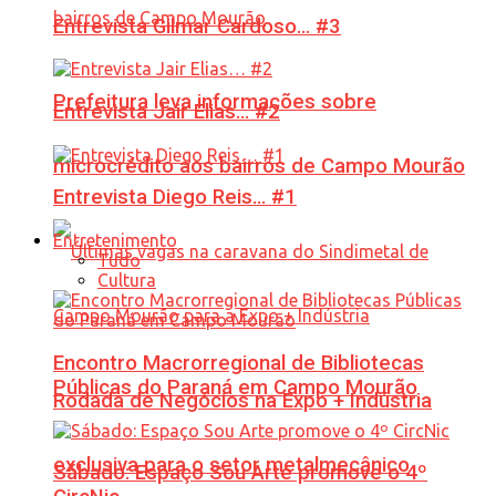
Entrevista Gilmar Cardoso… #3
Prefeitura leva informações sobre
Entrevista Jair Elias… #2
microcrédito aos bairros de Campo Mourão
Entrevista Diego Reis… #1
Entretenimento
Tudo
Cultura
Encontro Macrorregional de Bibliotecas
Públicas do Paraná em Campo Mourão
Rodada de Negócios na Expo + Indústria
exclusiva para o setor metalmecânico
Sábado: Espaço Sou Arte promove o 4º