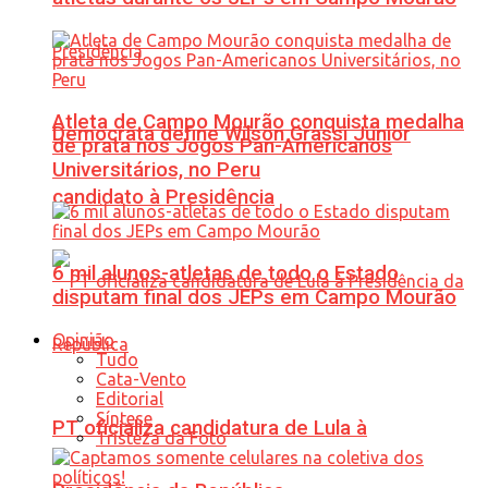
Atleta de Campo Mourão conquista medalha
Democrata define Wilson Grassi Júnior
de prata nos Jogos Pan-Americanos
Universitários, no Peru
candidato à Presidência
6 mil alunos-atletas de todo o Estado
disputam final dos JEPs em Campo Mourão
Opinião
Tudo
Cata-Vento
Editorial
Síntese
PT oficializa candidatura de Lula à
Tristeza da Foto