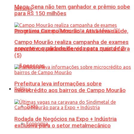
Mega-Sena não tem ganhador e prêmio sobe
para R$ 150 milhões
Programa Campo Mourão + Ativa leva saúde,
Campo Mourão realiza campanha de exames
esporte e qualidade de vida para mais de 2
preventivos para mulheres nesta quarta-feira
(5)
mil pessoas
Prefeitura leva informações sobre
Política
microcrédito aos bairros de Campo Mourão
Tudo
Rodada de Negócios na Expo + Indústria
Economia
exclusiva para o setor metalmecânico