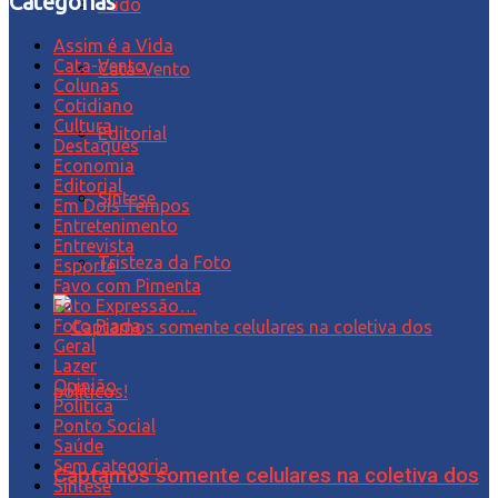
Categorias
Tudo
Assim é a Vida
Cata-Vento
Cata-Vento
Colunas
Cotidiano
Cultura
Editorial
Destaques
Economia
Editorial
Síntese
Em Dois Tempos
Entretenimento
Entrevista
Tristeza da Foto
Esporte
Favo com Pimenta
Foto Expressão…
Foto Piada
Geral
Lazer
Opinião
Política
Ponto Social
Saúde
Sem categoria
Captamos somente celulares na coletiva dos
Síntese