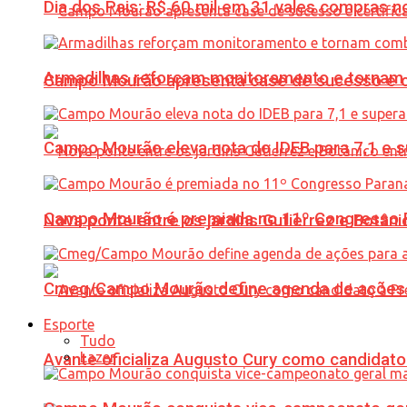
Dia dos Pais: R$ 60 mil em 31 vales compras
Armadilhas reforçam monitoramento e tornam 
Campo Mourão apresenta case de sucesso e cer
Campo Mourão eleva nota do IDEB para 7,1 e s
Campo Mourão é premiada no 11º Congresso Pa
Nova ponte entre os jardins Gutierrez e Botâ
Cmeg/Campo Mourão define agenda de ações 
Esporte
Tudo
Lazer
Avante oficializa Augusto Cury como candidato