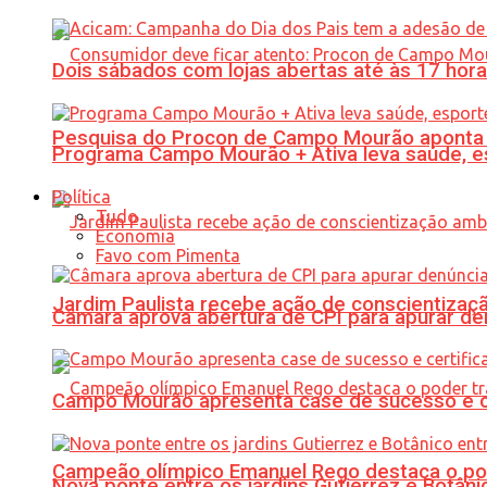
Dois sábados com lojas abertas até às 17 h
Pesquisa do Procon de Campo Mourão aponta 
Programa Campo Mourão + Ativa leva saúde, es
Política
Tudo
Economia
Favo com Pimenta
Jardim Paulista recebe ação de conscientizaç
Câmara aprova abertura de CPI para apurar d
Campo Mourão apresenta case de sucesso e cer
Campeão olímpico Emanuel Rego destaca o pod
Nova ponte entre os jardins Gutierrez e Botâ