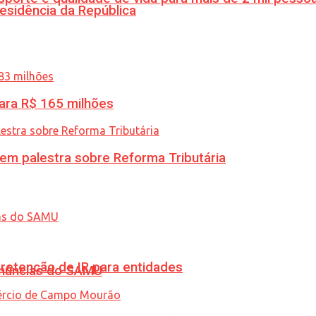
esidência da República
ara R$ 165 milhões
 em palestra sobre Reforma Tributária
retenção de IR para entidades
enúncias do SAMU