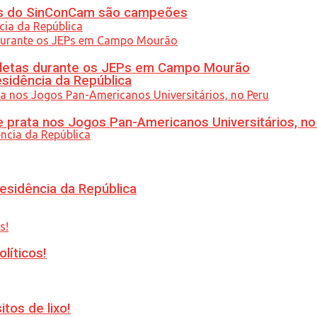
etas do SinConCam são campeões
atletas durante os JEPs em Campo Mourão
esidência da República
 prata nos Jogos Pan-Americanos Universitários, no
esidência da República
líticos!
tos de lixo!