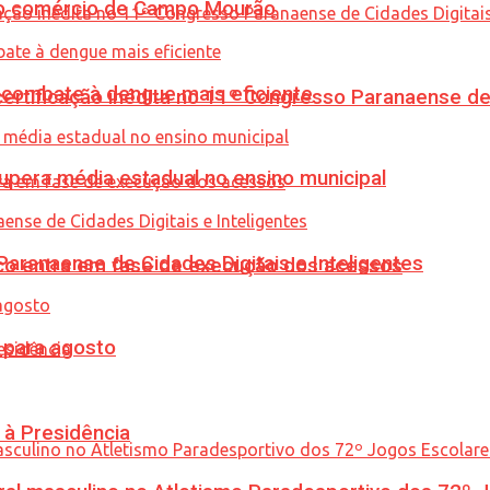
 no comércio de Campo Mourão
combate à dengue mais eficiente
tificação inédita no 11º Congresso Paranaense de C
upera média estadual no ensino municipal
ranaense de Cidades Digitais e Inteligentes
nico entra em fase de execução dos acessos
para agosto
 à Presidência