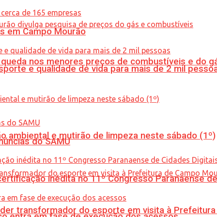
oras em Campo Mourão
queda nos menores preços de combustíveis e do gá
porte e qualidade de vida para mais de 2 mil pesso
ão ambiental e mutirão de limpeza neste sábado (1º)
enúncias do SAMU
tificação inédita no 11º Congresso Paranaense de C
er transformador do esporte em visita à Prefeitu
nico entra em fase de execução dos acessos