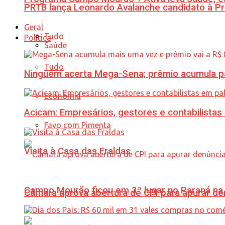
PRTB lança Leonardo Avalanche candidato à Pr
Geral
Tudo
Política
Saúde
Tudo
Ninguém acerta Mega-Sena; prêmio acumula p
Economia
Acicam: Empresários, gestores e contabilistas
Favo com Pimenta
Visita à Casa das Fraldas
Campo Mourão ficou em 3º lugar no Paraná na 
Câmara aprova abertura de CPI para apurar d