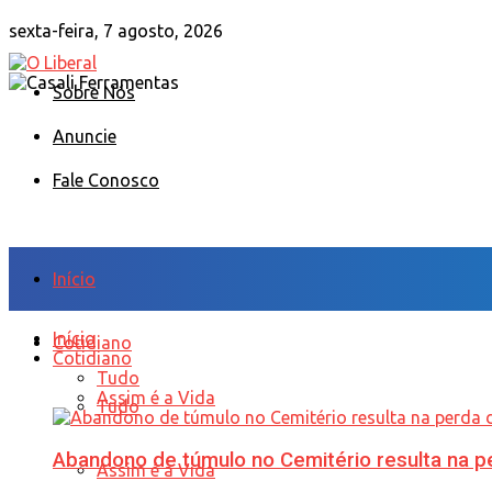
sexta-feira, 7 agosto, 2026
Sobre Nós
Anuncie
Fale Conosco
Início
Início
Cotidiano
Cotidiano
Tudo
Assim é a Vida
Tudo
Abandono de túmulo no Cemitério resulta na
Assim é a Vida