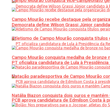
Campo Mourão conquista vice-campeonato gera
Campo Mourão recebe destaque pela organiza
Democrata define Wilson Grassi Júnior candida
Atletismo de Campo Mourão conquista títulos 
Campo Mourão conquista medalha de bronze no
PT oficializa candidatura de Lula à Presidência
Natação paradesportiva de Campo Mourão conq
Natália Biazon conquista dois ouros e mant
PCB aprova candidatura de Edmilson Costa à p