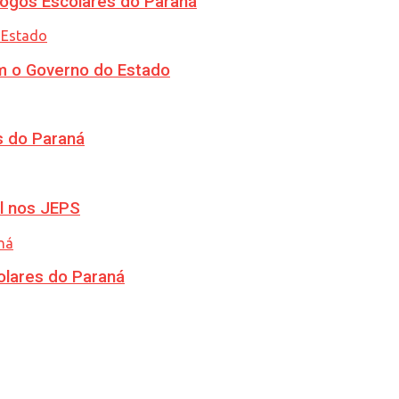
ogos Escolares do Paraná
m o Governo do Estado
s do Paraná
l nos JEPS
olares do Paraná