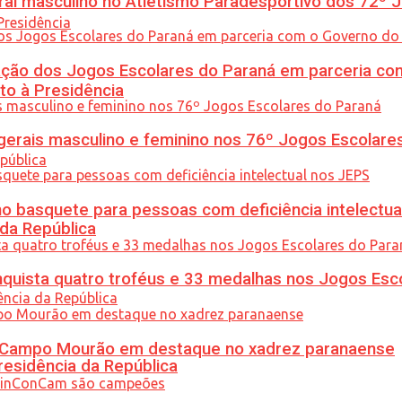
l masculino no Atletismo Paradesportivo dos 72º J
ção dos Jogos Escolares do Paraná em parceria co
to à Presidência
gerais masculino e feminino nos 76º Jogos Escolare
 basquete para pessoas com deficiência intelectua
 da República
uista quatro troféus e 33 medalhas nos Jogos Esc
ém Campo Mourão em destaque no xadrez paranaense
residência da República