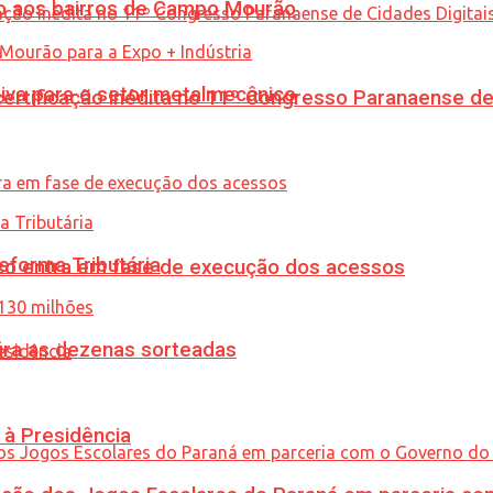
to aos bairros de Campo Mourão
siva para o setor metalmecânico
tificação inédita no 11º Congresso Paranaense de C
eforma Tributária
nico entra em fase de execução dos acessos
ira as dezenas sorteadas
 à Presidência