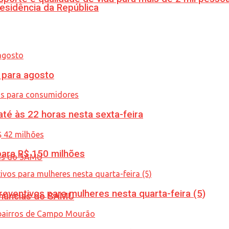
esidência da República
para agosto
té às 22 horas nesta sexta-feira
ara R$ 150 milhões
ventivos para mulheres nesta quarta-feira (5)
enúncias do SAMU