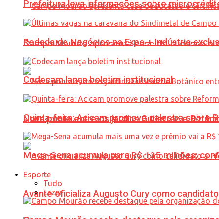
Prefeitura leva informações sobre microcrédi
Rodada de Negócios na Expo + Indústria exclu
Campo Mourão apresenta case de sucesso e cer
Codecam lança boletim institucional
Quinta-feira: Acicam promove palestra sobre R
Nova ponte entre os jardins Gutierrez e Botâ
Mega-Sena acumula para R$ 135 milhões; conf
Esporte
Tudo
Lazer
Avante oficializa Augusto Cury como candidato