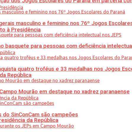
ção dos Jogos Escolares do Paraná em parceria co
gerais masculino e feminino nos 76º Jogos Escolare
to à Presidência
 basquete para pessoas com deficiência intelectua
uista quatro troféus e 33 medalhas nos Jogos Esc
 da República
ém Campo Mourão em destaque no xadrez paranaense
etas do SinConCam são campeões
residência da República