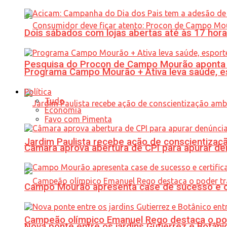
Dois sábados com lojas abertas até às 17 h
Pesquisa do Procon de Campo Mourão aponta 
Programa Campo Mourão + Ativa leva saúde, es
Política
Tudo
Economia
Favo com Pimenta
Jardim Paulista recebe ação de conscientizaç
Câmara aprova abertura de CPI para apurar d
Campo Mourão apresenta case de sucesso e cer
Campeão olímpico Emanuel Rego destaca o pod
Nova ponte entre os jardins Gutierrez e Botâ