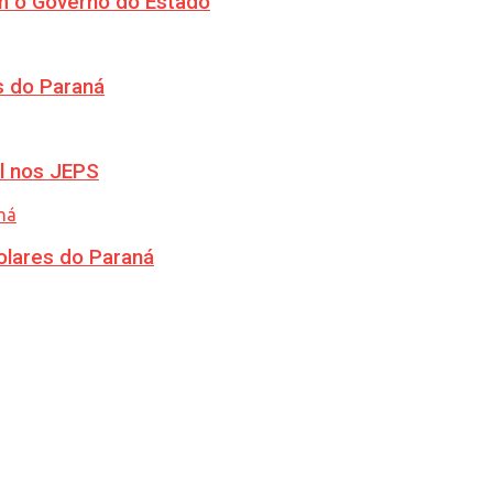
m o Governo do Estado
s do Paraná
l nos JEPS
olares do Paraná