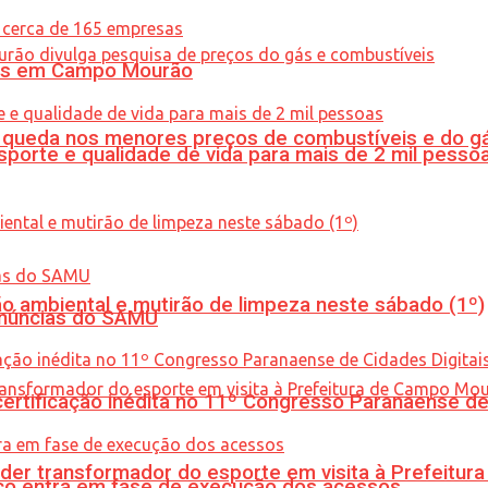
oras em Campo Mourão
queda nos menores preços de combustíveis e do gá
porte e qualidade de vida para mais de 2 mil pesso
ão ambiental e mutirão de limpeza neste sábado (1º)
enúncias do SAMU
tificação inédita no 11º Congresso Paranaense de C
er transformador do esporte em visita à Prefeitu
nico entra em fase de execução dos acessos