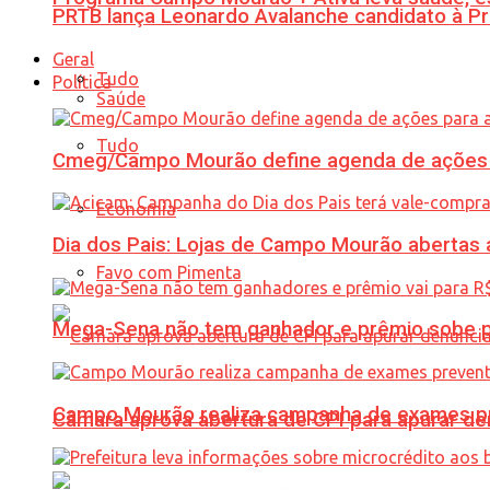
PRTB lança Leonardo Avalanche candidato à Pr
Geral
Tudo
Política
Saúde
Tudo
Cmeg/Campo Mourão define agenda de ações 
Economia
Dia dos Pais: Lojas de Campo Mourão abertas a
Favo com Pimenta
Mega-Sena não tem ganhador e prêmio sobe p
Campo Mourão realiza campanha de exames pre
Câmara aprova abertura de CPI para apurar d