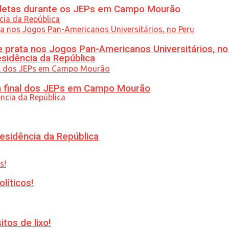
atletas durante os JEPs em Campo Mourão
 prata nos Jogos Pan-Americanos Universitários, no
esidência da República
am final dos JEPs em Campo Mourão
esidência da República
líticos!
tos de lixo!