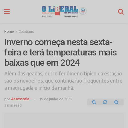
Home
Cotidiano
Inverno começa nesta sexta-
feira e terá temperaturas mais
baixas que em 2024
Além das geadas, outro fenômeno típico da estação
são os nevoeiros, que continuarão frequentes entre
a madrugada e início da manhã.
por
Assessoria
19 de junho de 2025
3 min read