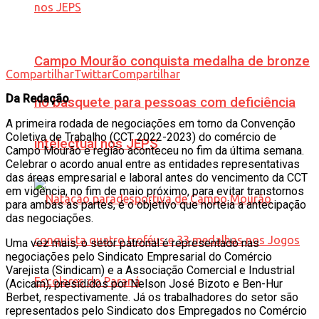
Campo Mourão conquista medalha de bronze
Compartilhar
Twittar
Compartilhar
Da Redação
no basquete para pessoas com deficiência
A primeira rodada de negociações em torno da Convenção
Coletiva de Trabalho (CCT 2022-2023) do comércio de
intelectual nos JEPS
Campo Mourão e região aconteceu no fim da última semana.
Celebrar o acordo anual entre as entidades representativas
das áreas empresarial e laboral antes do vencimento da CCT
em vigência, no fim de maio próximo, para evitar transtornos
para ambas as partes, é o objetivo que norteia a antecipação
das negociações.
Uma vez mais, o setor patronal é representado nas
negociações pelo Sindicato Empresarial do Comércio
Varejista (Sindicam) e a Associação Comercial e Industrial
(Acicam), presididos por Nelson José Bizoto e Ben-Hur
Berbet, respectivamente. Já os trabalhadores do setor são
representados pelo Sindicato dos Empregados no Comércio