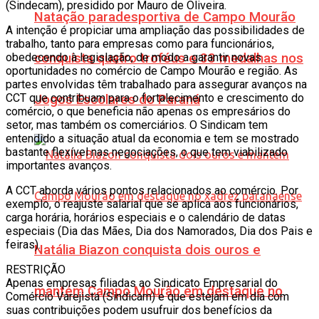
(Sindecam), presidido por Mauro de Oliveira.
Natação paradesportiva de Campo Mourão
A intenção é propiciar uma ampliação das possibilidades de
trabalho, tanto para empresas como para funcionários,
obedecendo à legislação, de modo a garantir novas
conquista quatro troféus e 33 medalhas nos
oportunidades no comércio de Campo Mourão e região. As
partes envolvidas têm trabalhado para assegurar avanços na
CCT que contribuam para o fortalecimento e crescimento do
Jogos Escolares do Paraná
comércio, o que beneficia não apenas os empresários do
setor, mas também os comerciários. O Sindicam tem
entendido a situação atual da economia e tem se mostrado
bastante flexível nas negociações, o que tem viabilizado
importantes avanços.
A CCT aborda vários pontos relacionados ao comércio. Por
exemplo, o reajuste salarial que se aplica aos funcionários,
carga horária, horários especiais e o calendário de datas
especiais (Dia das Mães, Dia dos Namorados, Dia dos Pais e
feiras).
Natália Biazon conquista dois ouros e
RESTRIÇÃO
Apenas empresas filiadas ao Sindicato Empresarial do
mantém Campo Mourão em destaque no
Comércio Varejista (Sindicam) e que estejam em dia com
suas contribuições podem usufruir dos benefícios da