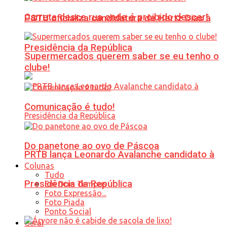
Carreta desce rua onde é proibido descer!
PSTU oficializa candidatura de Hertz Dias à
Presidência da República
Supermercados querem saber se eu tenho o
clube!
Comunicação é tudo!
Do panetone ao ovo de Páscoa
PRTB lança Leonardo Avalanche candidato à
Colunas
Tudo
Presidência da República
Em Dois Tempos
Foto Expressão...
Foto Piada
Ponto Social
Geral