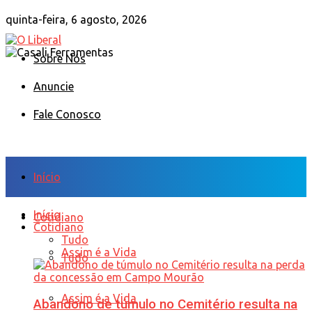
quinta-feira, 6 agosto, 2026
Sobre Nós
Anuncie
Fale Conosco
Início
Início
Cotidiano
Cotidiano
Tudo
Assim é a Vida
Tudo
Assim é a Vida
Abandono de túmulo no Cemitério resulta na