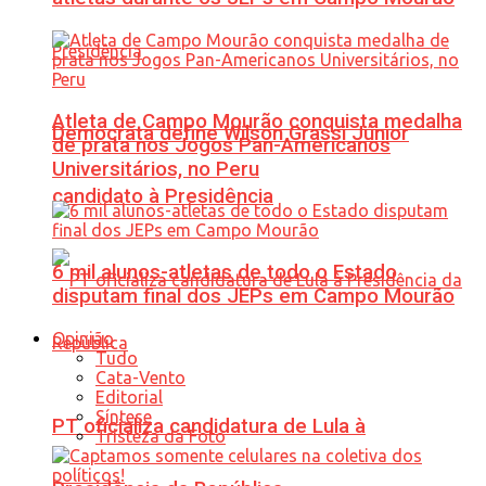
Atleta de Campo Mourão conquista medalha
Democrata define Wilson Grassi Júnior
de prata nos Jogos Pan-Americanos
Universitários, no Peru
candidato à Presidência
6 mil alunos-atletas de todo o Estado
disputam final dos JEPs em Campo Mourão
Opinião
Tudo
Cata-Vento
Editorial
Síntese
PT oficializa candidatura de Lula à
Tristeza da Foto