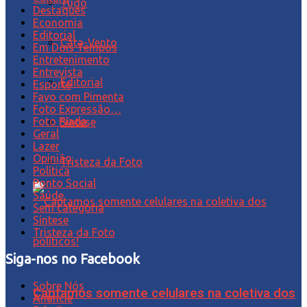
Tudo
Destaques
Economia
Editorial
Cata-Vento
Em Dois Tempos
Entretenimento
Entrevista
Editorial
Esporte
Favo com Pimenta
Foto Expressão…
Foto Piada
Síntese
Geral
Lazer
Opinião
Tristeza da Foto
Política
Ponto Social
Saúde
Sem categoria
Síntese
Tristeza da Foto
Siga-nos no Facebook
Sobre Nós
Captamos somente celulares na coletiva dos
Anuncie