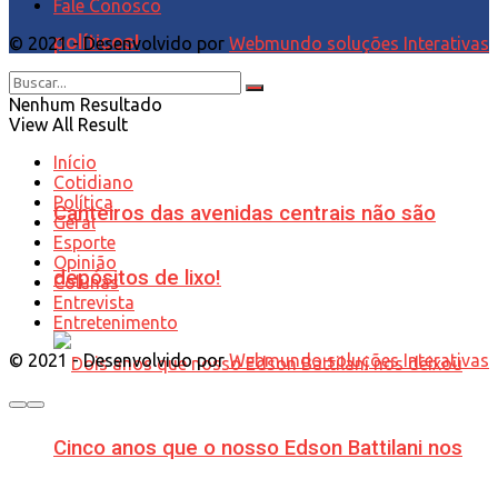
Fale Conosco
políticos!
© 2021 - Desenvolvido por
Webmundo soluções Interativas
Nenhum Resultado
View All Result
Início
Cotidiano
Política
Canteiros das avenidas centrais não são
Geral
Esporte
Opinião
depósitos de lixo!
Colunas
Entrevista
Entretenimento
© 2021 - Desenvolvido por
Webmundo soluções Interativas
Cinco anos que o nosso Edson Battilani nos