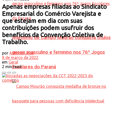
Apenas empresas filiadas ao Sindicato
Empresarial do Comércio Varejista e
que estejam em dia com suas
contribuições podem usufruir dos
benefícios da Convenção Coletiva de
Atletismo de Campo Mourão conquista títulos
Trabalho.
gerais masculino e feminino nos 76º Jogos
por
Antonio José
8 de março de 2022
em
Geral
Escolares do Paraná
2 min read