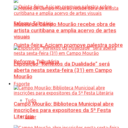
Museu de Campo Mourão recebe obra de
artista curitibana e amplia acervo de artes
visuais
Quinta-feira: Acicam promove palestra sobre
Reforma Tributária
Exposição “Reflexos da Dualidade” será
aberta nesta sexta-feira (31) em Campo
Mourão
Esporte
Tudo
Campo Mourão: Biblioteca Municipal abre
inscrições para expositores da 5ª Festa
Literária
Lazer