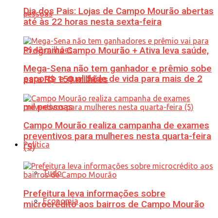
Dia dos Pais: Lojas de Campo Mourão abertas
até às 22 horas nesta sexta-feira
Programa Campo Mourão + Ativa leva saúde,
Mega-Sena não tem ganhador e prêmio sobe
esporte e qualidade de vida para mais de 2
para R$ 150 milhões
mil pessoas
Campo Mourão realiza campanha de exames
preventivos para mulheres nesta quarta-feira
Política
(5)
Tudo
Prefeitura leva informações sobre
Economia
microcrédito aos bairros de Campo Mourão