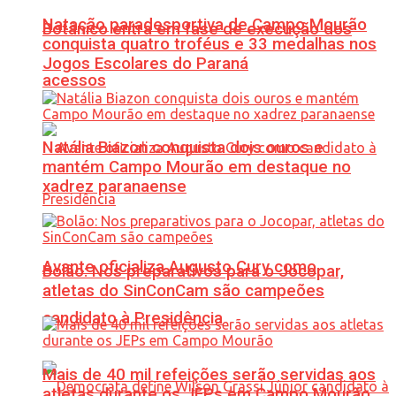
Natação paradesportiva de Campo Mourão
Botânico entra em fase de execução dos
conquista quatro troféus e 33 medalhas nos
Jogos Escolares do Paraná
acessos
Natália Biazon conquista dois ouros e
mantém Campo Mourão em destaque no
xadrez paranaense
Avante oficializa Augusto Cury como
Bolão: Nos preparativos para o Jocopar,
atletas do SinConCam são campeões
candidato à Presidência
Mais de 40 mil refeições serão servidas aos
atletas durante os JEPs em Campo Mourão