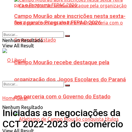
Campo Mourão abre inscrições nesta sexta-
feira para o Programa FEPAC 2026
Nenhum Resultado
View All Result
Campo Mourão recebe destaque pela
organização dos Jogos Escolares do Paraná
em parceria com o Governo do Estado
Home
Geral
Nenhum Resultado
Iniciadas as negociações da
CCT 2022-2023 do comércio
View All Result