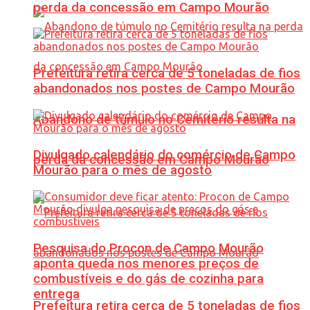
perda da concessão em Campo Mourão
Prefeitura retira cerca de 5 toneladas de fios
abandonados nos postes de Campo Mourão
Abandono de túmulo no Cemitério resulta na
Divulgado calendário do comércio de Campo
perda da concessão em Campo Mourão
Mourão para o mês de agosto
Pesquisa do Procon de Campo Mourão
aponta queda nos menores preços de
combustíveis e do gás de cozinha para
entrega
Prefeitura retira cerca de 5 toneladas de fios