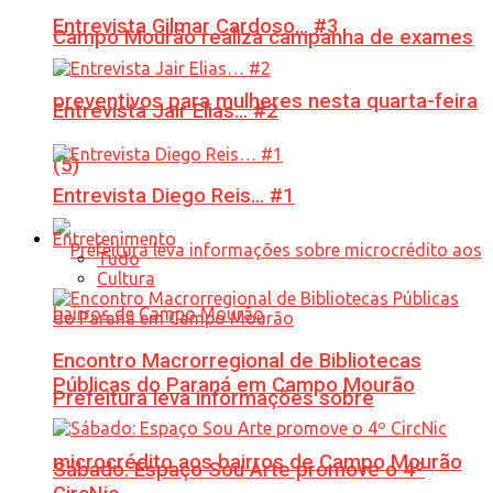
Entrevista Gilmar Cardoso… #3
Campo Mourão realiza campanha de exames
preventivos para mulheres nesta quarta-feira
Entrevista Jair Elias… #2
(5)
Entrevista Diego Reis… #1
Entretenimento
Tudo
Cultura
Encontro Macrorregional de Bibliotecas
Públicas do Paraná em Campo Mourão
Prefeitura leva informações sobre
microcrédito aos bairros de Campo Mourão
Sábado: Espaço Sou Arte promove o 4º