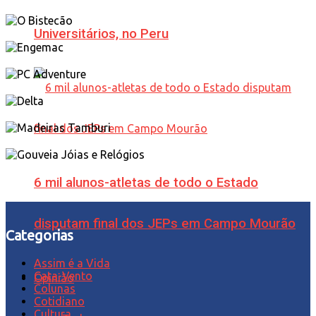
Universitários, no Peru
6 mil alunos-atletas de todo o Estado
disputam final dos JEPs em Campo Mourão
Categorias
Assim é a Vida
Cata-Vento
Opinião
Colunas
Cotidiano
Cultura