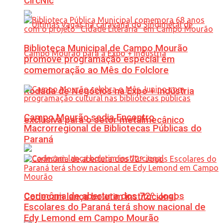
CircNic
Biblioteca Municipal de Campo Mourão
promove programação especial em
comemoração ao Mês do Folclore
Rodada de Negócios na Expo + Indústria
Campo Mourão sedia Encontro
exclusiva para o setor metalmecânico
Macrorregional de Bibliotecas Públicas do
Paraná
Cerimônia de abertura dos 72º Jogos
Codecam lança boletim institucional
Escolares do Paraná terá show nacional de
Edy Lemond em Campo Mourão