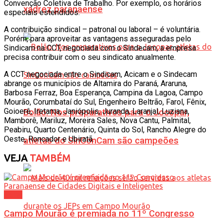
Convenção Coletiva de Trabalho. Por exemplo, os horários
xadrez paranaense
especiais estendidos.
A contribuição sindical – patronal ou laboral – é voluntária.
Porém, para aproveitar as vantagens asseguradas pelo
Sindicam na CCT, negociada com o Sindecam, a empresa
precisa contribuir com o seu sindicato anualmente.
A CCT negociada entre o Sindicam, Acicam e o Sindecam
abrange os municípios de Altamira do Paraná, Araruna,
Barbosa Ferraz, Boa Esperança, Campina da Lagoa, Campo
Mourão, Corumbataí do Sul, Engenheiro Beltrão, Farol, Fênix,
Goioerê, Iretama, Janiópolis, Juranda, Laranjal, Luziana,
Bolão: Nos preparativos para o Jocopar,
Mamborê, Mariluz, Moreira Sales, Nova Cantu, Palmital,
Peabiru, Quarto Centenário, Quinta do Sol, Rancho Alegre do
Oeste, Roncador e Ubiratã.
atletas do SinConCam são campeões
VEJA
TAMBÉM
Geral
Campo Mourão é premiada no 11º Congresso