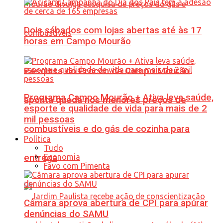
Dois sábados com lojas abertas até às 17
horas em Campo Mourão
Pesquisa do Procon de Campo Mourão
Programa Campo Mourão + Ativa leva saúde,
aponta queda nos menores preços de
esporte e qualidade de vida para mais de 2
mil pessoas
combustíveis e do gás de cozinha para
Política
Tudo
Economia
entrega
Favo com Pimenta
Câmara aprova abertura de CPI para apurar
denúncias do SAMU