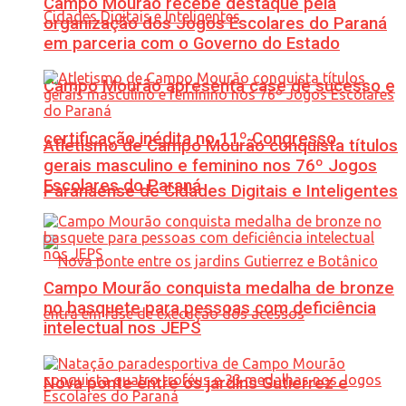
Campo Mourão recebe destaque pela
organização dos Jogos Escolares do Paraná
em parceria com o Governo do Estado
Campo Mourão apresenta case de sucesso e
certificação inédita no 11º Congresso
Atletismo de Campo Mourão conquista títulos
gerais masculino e feminino nos 76º Jogos
Escolares do Paraná
Paranaense de Cidades Digitais e Inteligentes
Campo Mourão conquista medalha de bronze
no basquete para pessoas com deficiência
intelectual nos JEPS
Nova ponte entre os jardins Gutierrez e