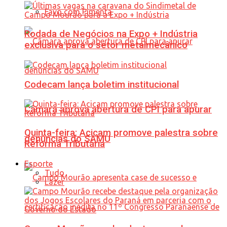
Favo com Pimenta
Rodada de Negócios na Expo + Indústria
exclusiva para o setor metalmecânico
Codecam lança boletim institucional
Câmara aprova abertura de CPI para apurar
Quinta-feira: Acicam promove palestra sobre
denúncias do SAMU
Reforma Tributária
Esporte
Tudo
Lazer