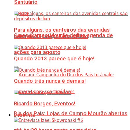
Santuário
Para alguns, os canteiros das avenidas
Cmeg/Campo Mourão define agenda de
centrais são depósitos de lixo
ações para agosto
Quando 2013 parece que é hoje!
Quando três nunca é demais!
Ricardo Borges, Eventos!
Dia dos Pais: Lojas de Campo Mourão abertas
Entrevista