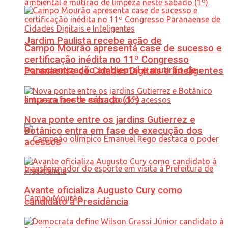
Jardim Paulista recebe ação de
Campo Mourão apresenta case de sucesso e
certificação inédita no 11º Congresso
conscientização ambiental e mutirão de
Paranaense de Cidades Digitais e Inteligentes
limpeza neste sábado (1º)
Nova ponte entre os jardins Gutierrez e
Botânico entra em fase de execução dos
acessos
Avante oficializa Augusto Cury como
candidato à Presidência