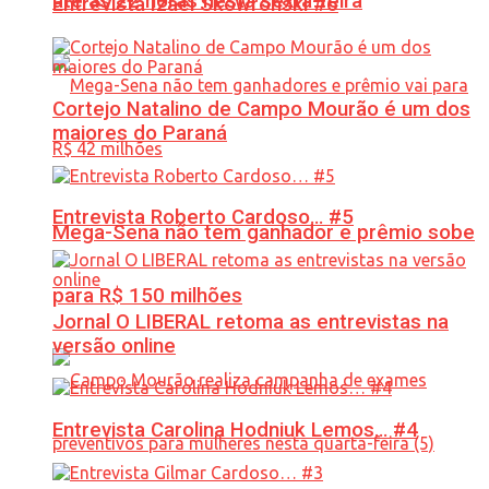
até às 22 horas nesta sexta-feira
Entrevista Izael Skowronski #6
Cortejo Natalino de Campo Mourão é um dos
maiores do Paraná
Entrevista Roberto Cardoso… #5
Mega-Sena não tem ganhador e prêmio sobe
para R$ 150 milhões
Jornal O LIBERAL retoma as entrevistas na
versão online
Entrevista Carolina Hodniuk Lemos… #4