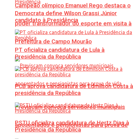
Campeão olímpico Emanuel Rego destaca o
Democrata define Wilson Grassi Júnior
candidato à Presidência
poder transformador do esporte em visita à
Prefeitura de Campo Mourão
PT oficializa candidatura de Lula à
Presidência da República
PCB aprova candidatura de Edmilson Costa à
presidência da República
Previscam convoca servidores municipais
PSTU oficializa candidatura de Hertz Dias à
aposentados e pensionistas para prova de
Presidência da República