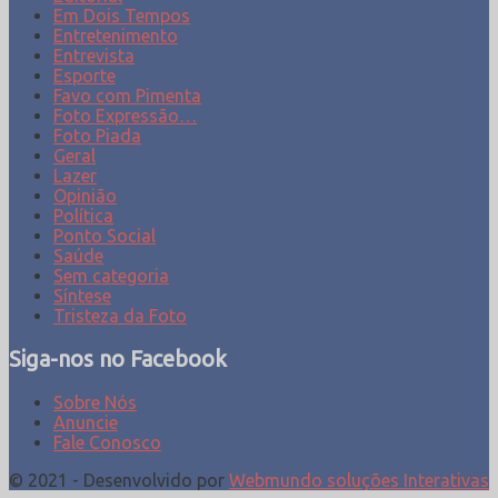
Em Dois Tempos
Entretenimento
Entrevista
Esporte
Favo com Pimenta
Foto Expressão…
Foto Piada
Geral
Lazer
Opinião
Política
Ponto Social
Saúde
Sem categoria
Síntese
Tristeza da Foto
Siga-nos no Facebook
Sobre Nós
Anuncie
Fale Conosco
© 2021 - Desenvolvido por
Webmundo soluções Interativas