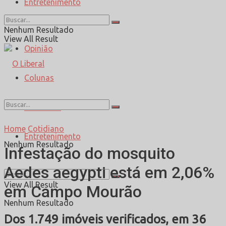
Entretenimento
Esporte
Nenhum Resultado
View All Result
Opinião
Colunas
Entrevista
Home
Cotidiano
Entretenimento
Nenhum Resultado
Infestação do mosquito
Aedes aegypti está em 2,06%
View All Result
em Campo Mourão
Nenhum Resultado
Dos 1.749 imóveis verificados, em 36