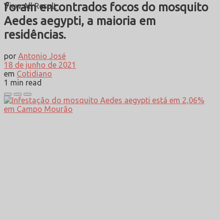
foram encontrados focos do mosquito
View All Result
Aedes aegypti, a maioria em
residências.
por
Antonio José
18 de junho de 2021
em
Cotidiano
1 min read