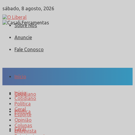
sábado, 8 agosto, 2026
Sobre Nós
Anuncie
Fale Conosco
Início
Início
Cotidiano
Cotidiano
Política
Geral
Política
Esporte
Opinião
Colunas
Geral
Entrevista