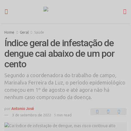
Home
Geral
Saúde
Índice geral de infestação de
dengue cai abaixo de um por
cento
Segundo a coordenadora do trabalho de campo,
Marinalva Ferreira da Luz, o período epidemiológico
começou em 1º de agosto e até agora não há
nenhum caso comprovado da doença.
por
Antonio José
3 de setembro de 2022
1 min read