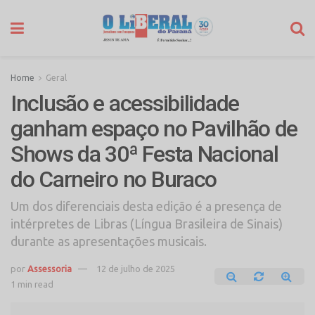
Home
Geral
Inclusão e acessibilidade
ganham espaço no Pavilhão de
Shows da 30ª Festa Nacional
do Carneiro no Buraco
Um dos diferenciais desta edição é a presença de
intérpretes de Libras (Língua Brasileira de Sinais)
durante as apresentações musicais.
por
Assessoria
12 de julho de 2025
1 min read