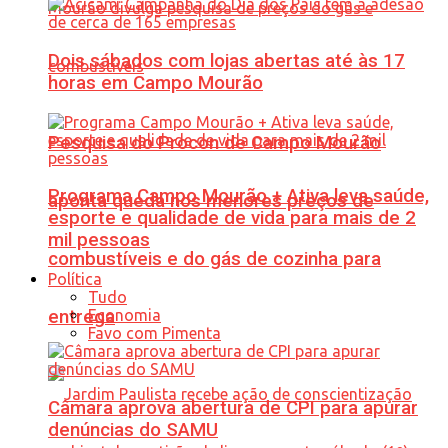
Dois sábados com lojas abertas até às 17
horas em Campo Mourão
Pesquisa do Procon de Campo Mourão
Programa Campo Mourão + Ativa leva saúde,
aponta queda nos menores preços de
esporte e qualidade de vida para mais de 2
mil pessoas
combustíveis e do gás de cozinha para
Política
Tudo
Economia
entrega
Favo com Pimenta
Câmara aprova abertura de CPI para apurar
denúncias do SAMU