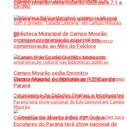
Sábado: Espaço Sou Arte promove o 4º
Campo Mourão eleva nota do IDEB para 7,1 e
CircNic
supera média estadual no ensino municipal
Biblioteca Municipal de Campo Mourão
promove programação especial em
comemoração ao Mês do Folclore
Campo Mourão sedia Encontro
Campo Mourão é premiada no 11º Congresso
Macrorregional de Bibliotecas Públicas do
Paraná
Paranaense de Cidades Digitais e Inteligentes
Cerimônia de abertura dos 72º Jogos
Escolares do Paraná terá show nacional de