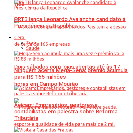
vida
PRTB lança Leonardo Avalanche candidato à
Presidência da República
Geral
Tudo
Saúde
Dois sábados com lojas abertas até às 17
Ninguém acerta Mega-Sena; prêmio acumula
para R$ 165 milhões
horas em Campo Mourão
Acicam: Empresários, gestores e
contabilistas em palestra sobre Reforma
Tributária