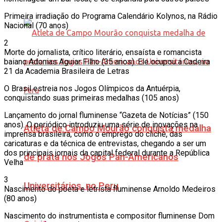
Primeira irradiação do Programa Calendário Kolynos, na Rádio
Nacional (70 anos)
2
Morte do jornalista, crítico literário, ensaísta e romancista
baiano Adonias Aguiar Filho (35 anos). Ele ocupou a Cadeira
21 da Academia Brasileira de Letras
O Brasil estreia nos Jogos Olímpicos da Antuérpia,
conquistando suas primeiras medalhas (105 anos)
Lançamento do jornal fluminense “Gazeta de Notícias” (150
anos). O periódico introduziu uma série de inovações na
Atleta de Campo Mourão conquista medalha
imprensa brasileira, como o emprego do clichê, das
caricaturas e da técnica de entrevistas, chegando a ser um
dos principais jornais da capital federal durante a República
de prata nos Jogos Pan-Americanos
Velha
3
Universitários, no Peru
Nascimento do poeta e letrista fluminense Arnoldo Medeiros
(80 anos)
Nascimento do instrumentista e compositor fluminense Dom