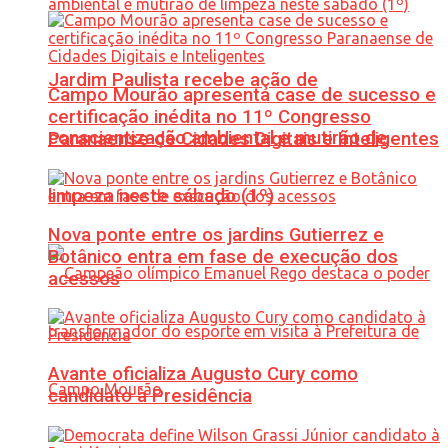
Jardim Paulista recebe ação de
Campo Mourão apresenta case de sucesso e
certificação inédita no 11º Congresso
conscientização ambiental e mutirão de
Paranaense de Cidades Digitais e Inteligentes
limpeza neste sábado (1º)
Nova ponte entre os jardins Gutierrez e
Botânico entra em fase de execução dos
acessos
Avante oficializa Augusto Cury como
candidato à Presidência