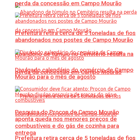
perda da concessão em Campo Mourão
Prefeitura retira cerca de 5 toneladas de fios
abandonados nos postes de Campo Mourão
Abandono de túmulo no Cemitério resulta na
Divulgado calendário do comércio de Campo
perda da concessão em Campo Mourão
Mourão para o mês de agosto
Pesquisa do Procon de Campo Mourão
aponta queda nos menores preços de
combustíveis e do gás de cozinha para
entrega
Prefeitura retira cerca de 5 toneladas de fios