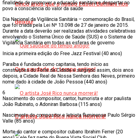
finalidade de promover a educação sanitária e despertar no
Cinco anos que o nosso Edson Battilani nos
povo a consciência do valor da saúde
Dia Nacional da Vigilância Sanitária – comemoração do Brasil,
deixou!
que foi criada pela Lei Nº 13.098 de 27 de janeiro de 2015.
Durante a data deverão ser realizadas atividades celebrativas
envolvendo o Sistema Único de Saúde (SUS) e o Sistema de
Vigilância Sanitária em todas as esferas de governo
Inicia a primeira edição do Free Jazz Festival (40 anos)
Paraíba é fundada como capitania, tendo início as
Que saudade do tempo antigo!
construções do Forte da Cidade e surgindo assim, dois anos
depois, a Cidade Real de Nossa Senhora das Neves, primeiro
nome dado à cidade de João Pessoa (440 anos)
6
Nascimento do compositor, cantor, humorista e ator paulista
João Rubinato, o Adoniran Barbosa (115 anos)
Nascimento do compositor e letrista fluminense Paulo Sérgio
O artista José Rico nunca morrerá!
Valle (85 anos)
Morte do cantor e compositor cubano Ibrahim Ferrer (20
anos) – ele fez parte do Buena Vista Social Club