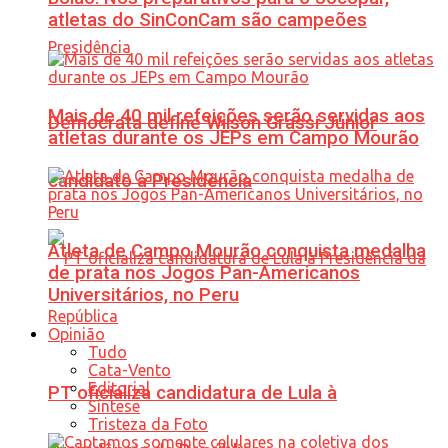
atletas do SinConCam são campeões
Mais de 40 mil refeições serão servidas aos
Democrata define Wilson Grassi Júnior
atletas durante os JEPs em Campo Mourão
candidato à Presidência
Atleta de Campo Mourão conquista medalha
de prata nos Jogos Pan-Americanos
Universitários, no Peru
Opinião
Tudo
Cata-Vento
Editorial
PT oficializa candidatura de Lula à
Síntese
Tristeza da Foto