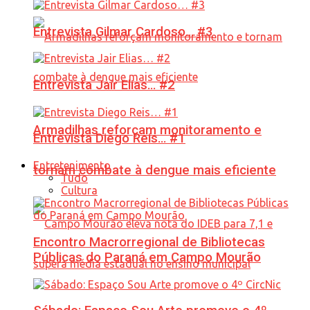
Entrevista Gilmar Cardoso… #3
Entrevista Jair Elias… #2
Armadilhas reforçam monitoramento e
Entrevista Diego Reis… #1
Entretenimento
tornam combate à dengue mais eficiente
Tudo
Cultura
Encontro Macrorregional de Bibliotecas
Públicas do Paraná em Campo Mourão