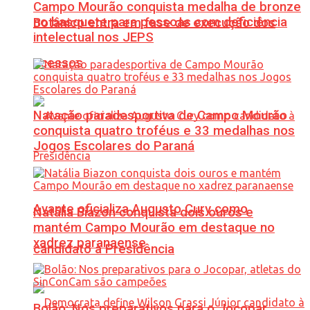
Campo Mourão conquista medalha de bronze
no basquete para pessoas com deficiência
Botânico entra em fase de execução dos
intelectual nos JEPS
acessos
Natação paradesportiva de Campo Mourão
conquista quatro troféus e 33 medalhas nos
Jogos Escolares do Paraná
Avante oficializa Augusto Cury como
Natália Biazon conquista dois ouros e
mantém Campo Mourão em destaque no
xadrez paranaense
candidato à Presidência
Bolão: Nos preparativos para o Jocopar,