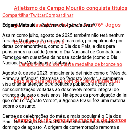
Atletismo de Campo Mourão conquista títulos
Compartilhar
Twittar
Compartilhar
gerais masculino e feminino nos 76º Jogos
Edgard Matsuki
–
Repórter da Agência Brasil
Assim como julho, agosto de 2025 também não terá nenhum
feriado. O oitavo mês do ano é marcado, principalmente por
Escolares do Paraná
datas comemorativas, como o Dia dos Pais, e dias para
pensarmos na saúde (como o Dia Nacional de Combate ao
Fumo) ou em questões da nossa sociedade (como o Dia
Nacional da Visibilidade Lésbica).
Agosto é, desde 2023, oficialmente definido como o “Mês da
Primeira Infância”. Chamada de “Agosto Verde”, a campanha
visa chamar atenção para políticas públicas e ações de
conscientização voltadas ao desenvolvimento integral de
crianças de zero a seis anos. Na época da promulgação da lei
que criou o “Agosto Verde”, a Agência Brasil fez uma matéria
sobre o assunto.
Dentre as celebrações do mês, a mais popular é o Dia dos
Campo Mourão conquista medalha de bronze
Pais. No Brasil, o Dia dos Pais é celebrado no segundo
domingo de agosto. A origem da comemoração remonta a