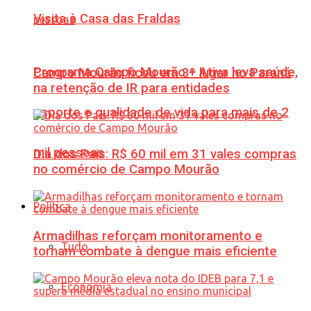
Visita à Casa das Fraldas
Programa Campo Mourão + Ativa leva saúde,
Campo Mourão ficou em 3º lugar no Paraná
na retenção de IR para entidades
esporte e qualidade de vida para mais de 2
mil pessoas
Dia dos Pais: R$ 60 mil em 31 vales compras
no comércio de Campo Mourão
Política
Armadilhas reforçam monitoramento e
Tudo
tornam combate à dengue mais eficiente
Economia