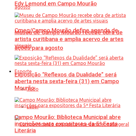
Edy Lemond em Campo Mourão
Cmeg/Campo Mourão define agenda de
Museu de Campo Mourão recebe obra de
artista curitibana e amplia acervo de artes
visuais
ações para agosto
Esporte
Exposição “Reflexos da Dualidade” será
aberta nesta sexta-feira (31) em Campo
Mourão
Tudo
Lazer
Campo Mourão: Biblioteca Municipal abre
inscrições para expositores da 5ª Festa
Literária