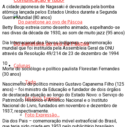
Comunicação é tudo!
A cidade japonesa de Nagasaki é devastada pela bomba
atômica lançada pelos Estados Unidos durante a Segunda
Guerra Mundial (80 anos)
Betty Boop estreia como desenho animado, espelhando-se
nas divas da década de 1930, ao som de muito jazz (95 anos)
Dia Internacional dos Povos Indígenas – comemoração
Do panetone ao ovo de Páscoa
mundial que foi instituída pela Assembleia Geral da ONU
através da Resolução 49/214 de 23 de dezembro de 1994
10
Colunas
Morte do sociólogo e político paulista Florestan Fernandes
(30 anos)
Tudo
Nascimento do político mineiro Gustavo Capanema Filho (125
anos) – foi ministro da Educação e fundador de dois órgãos
de destacada atuação ao longo do Estado Novo: o Serviço do
Em Dois Tempos
Patrimônio Histórico e Artístico Nacional e o Instituto
Nacional do Livro, fundados em novembro e dezembro de
1937, respectivamente.
Foto Expressão...
Dia dos Pais – comemoração móvel extraoficial do Brasil,
que teria sido criada em 1953 pelo publicitário brasileiro