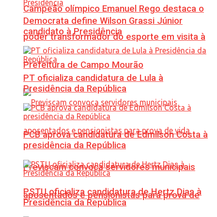
Campeão olímpico Emanuel Rego destaca o
Democrata define Wilson Grassi Júnior
candidato à Presidência
poder transformador do esporte em visita à
Prefeitura de Campo Mourão
PT oficializa candidatura de Lula à
Presidência da República
PCB aprova candidatura de Edmilson Costa à
presidência da República
Previscam convoca servidores municipais
PSTU oficializa candidatura de Hertz Dias à
aposentados e pensionistas para prova de
Presidência da República