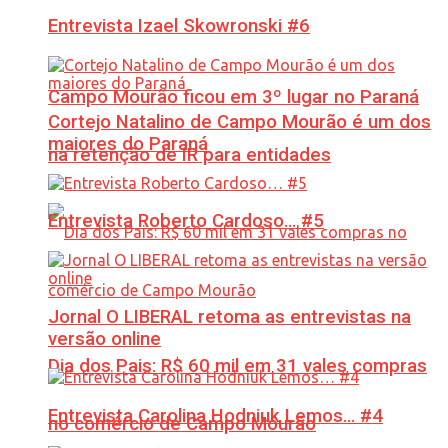
Entrevista Izael Skowronski #6
Campo Mourão ficou em 3º lugar no Paraná
Cortejo Natalino de Campo Mourão é um dos
maiores do Paraná
na retenção de IR para entidades
Entrevista Roberto Cardoso… #5
Jornal O LIBERAL retoma as entrevistas na
versão online
Dia dos Pais: R$ 60 mil em 31 vales compras
Entrevista Carolina Hodniuk Lemos… #4
no comércio de Campo Mourão