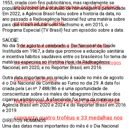
1953, criada com fins publicitários, mas rapidamente se
no basquete para pessoas com deficiência
popularizou como uma ocasião de homenagem à paternidade.
Em 2022, a Agência Brasil falou sobre a história da data, no
ano passado a Radioagência Nacional fez uma matéria sobre
intelectual nos JEPS
pais que visam educar sem machismo e, em 2015, o
Programa Especial (TV Brasil) fez um episódio sobre a data.
SAÚDE
No dia 5 de agosto é celebrado o Dia Nacional da Saúde.
Instituída em 1967, a data que promove a educação sanitária
e incentiva hábitos saudáveis entre os brasileiros foi tema de
matérias especiais no História Hoje, da Radioagência
Nacional, em 2020, e no Repórter Brasil, em 2016.
Outra data importante em relação à saúde no mês de agosto
é o Dia Nacional de Combate ao Fumo no dia 29. A data foi
criada pela Lei nº 7.488/86 e é uma oportunidade de
conscientizar sobre os males do tabagismo (inclusive dos
cigarros eletrônicos). A efeméride foi tema da matérias na
Natação paradesportiva de Campo Mourão
Agência Brasil em 2020 e 2024 e do Repórter Brasil em 2016
e 2019.
conquista quatro troféus e 33 medalhas nos
DIREITOS HUMANOS
Uma das datas mais importantes do mês é o Dia Nacional