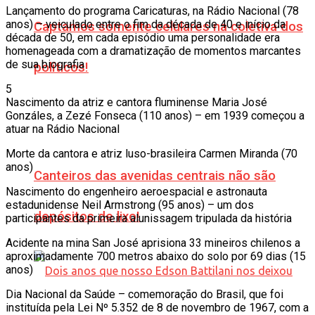
Lançamento do programa Caricaturas, na Rádio Nacional (78
anos) – veiculado entre o fim da década de 40 e início da
Captamos somente celulares na coletiva dos
década de 50, em cada episódio uma personalidade era
homenageada com a dramatização de momentos marcantes
de sua biografia
políticos!
5
Nascimento da atriz e cantora fluminense Maria José
Gonzáles, a Zezé Fonseca (110 anos) – em 1939 começou a
atuar na Rádio Nacional
Morte da cantora e atriz luso-brasileira Carmen Miranda (70
anos)
Canteiros das avenidas centrais não são
Nascimento do engenheiro aeroespacial e astronauta
estadunidense Neil Armstrong (95 anos) – um dos
depósitos de lixo!
participantes da primeira alunissagem tripulada da história
Acidente na mina San José aprisiona 33 mineiros chilenos a
aproximadamente 700 metros abaixo do solo por 69 dias (15
anos)
Dia Nacional da Saúde – comemoração do Brasil, que foi
instituída pela Lei Nº 5.352 de 8 de novembro de 1967, com a