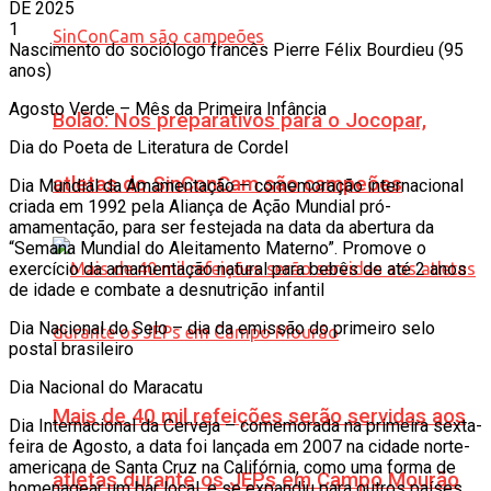
DE 2025
1
Nascimento do sociólogo francês Pierre Félix Bourdieu (95
anos)
Agosto Verde – Mês da Primeira Infância
Bolão: Nos preparativos para o Jocopar,
Dia do Poeta de Literatura de Cordel
atletas do SinConCam são campeões
Dia Mundial da Amamentação – comemoração internacional
criada em 1992 pela Aliança de Ação Mundial pró-
amamentação, para ser festejada na data da abertura da
“Semana Mundial do Aleitamento Materno”. Promove o
exercício da amamentação natural para bebês de até 2 anos
de idade e combate a desnutrição infantil
Dia Nacional do Selo – dia da emissão do primeiro selo
postal brasileiro
Dia Nacional do Maracatu
Mais de 40 mil refeições serão servidas aos
Dia Internacional da Cerveja – comemorada na primeira sexta-
feira de Agosto, a data foi lançada em 2007 na cidade norte-
americana de Santa Cruz na Califórnia, como uma forma de
atletas durante os JEPs em Campo Mourão
homenagear um bar local, e se expandiu para outros países