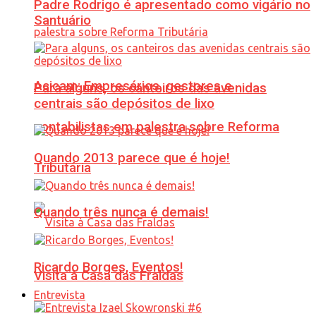
Padre Rodrigo é apresentado como vigário no
Santuário
Acicam: Empresários, gestores e
Para alguns, os canteiros das avenidas
centrais são depósitos de lixo
contabilistas em palestra sobre Reforma
Quando 2013 parece que é hoje!
Tributária
Quando três nunca é demais!
Ricardo Borges, Eventos!
Visita à Casa das Fraldas
Entrevista