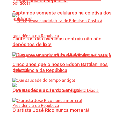
Presidência da República
Captamos somente celulares na coletiva dos
políticos!
Canteiros das avenidas centrais não são
depósitos de lixo!
PCB aprova candidatura de Edmilson Costa à
Cinco anos que o nosso Edson Battilani nos
deixou!
presidência da República
Que saudade do tempo antigo!
O artista José Rico nunca morrerá!