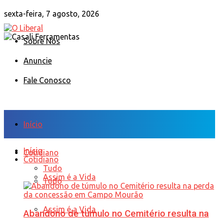
sexta-feira, 7 agosto, 2026
Sobre Nós
Anuncie
Fale Conosco
Início
Início
Cotidiano
Cotidiano
Tudo
Assim é a Vida
Tudo
Assim é a Vida
Abandono de túmulo no Cemitério resulta na