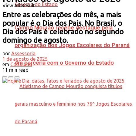
View All Result
Entre as celebrações do mês, a mais
popular é o Dia dos Pais. No Brasil, o
Campo Mourão recebe destaque pela
Dia dos Pais é celebrado no segundo
domingo de agosto.
organização dos Jogos Escolares do Paraná
por
Assessoria
1 de agosto de 2025
em parceria com o Governo do Estado
em
Cotidiano
11 min read