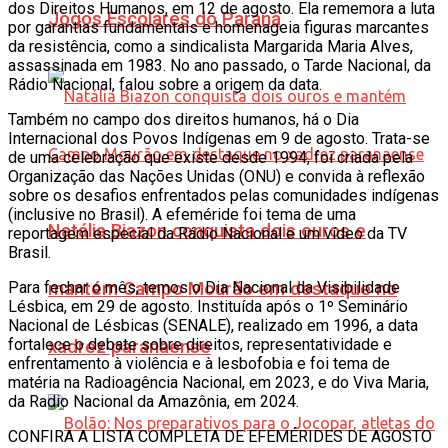
dos Direitos Humanos, em 12 de agosto. Ela rememora a luta
Jogos Escolares do Paraná
por garantias fundamentais e homenageia figuras marcantes
da resistência, como a sindicalista Margarida Maria Alves,
assassinada em 1983. No ano passado, o Tarde Nacional, da
Rádio Nacional, falou sobre a origem da data.
Também no campo dos direitos humanos, há o Dia
Internacional dos Povos Indígenas em 9 de agosto. Trata-se
de uma celebração que existe desde 1994, foi criada pela
Organização das Nações Unidas (ONU) e convida à reflexão
sobre os desafios enfrentados pelas comunidades indígenas
(inclusive no Brasil). A efeméride foi tema de uma
Natália Biazon conquista dois ouros e
reportagem especial da Rádio Nacional e um vídeo da TV
Brasil.
mantém Campo Mourão em destaque no
Para fechar o mês, temos o Dia Nacional da Visibilidade
Lésbica, em 29 de agosto. Instituída após o 1º Seminário
Nacional de Lésbicas (SENALE), realizado em 1996, a data
fortalece o debate sobre direitos, representatividade e
xadrez paranaense
enfrentamento à violência e à lesbofobia e foi tema de
matéria na Radioagência Nacional, em 2023, e do Viva Maria,
da Radio Nacional da Amazônia, em 2024.
CONFIRA A LISTA COMPLETA DE EFEMÉRIDES DE AGOSTO