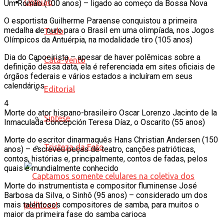
Opinião
Um Romão (100 anos) – ligado ao começo da Bossa Nova
O esportista Guilherme Paraense conquistou a primeira
medalha de ouro para o Brasil em uma olimpíada, nos Jogos
Tudo
Olímpicos da Antuérpia, na modalidade tiro (105 anos)
Dia do Capoeirista – apesar de haver polêmicas sobre a
Cata-Vento
definição dessa data, ela é referenciada em sites oficiais de
órgãos federais e vários estados a incluíram em seus
calendários
Editorial
4
Morte do ator hispano-brasileiro Oscar Lorenzo Jacinto de la
Síntese
Inmaculada Concepción Teresa Díaz, o Oscarito (55 anos)
Morte do escritor dinarmaquês Hans Christian Andersen (150
Tristeza da Foto
anos) – escreveu peças de teatro, canções patrióticas,
contos, histórias e, principalmente, contos de fadas, pelos
quais é mundialmente conhecido
Morte do instrumentista e compositor fluminense José
Barbosa da Silva, o Sinhô (95 anos) – considerado um dos
mais talentosos compositores de samba, para muitos o
maior da primeira fase do samba carioca