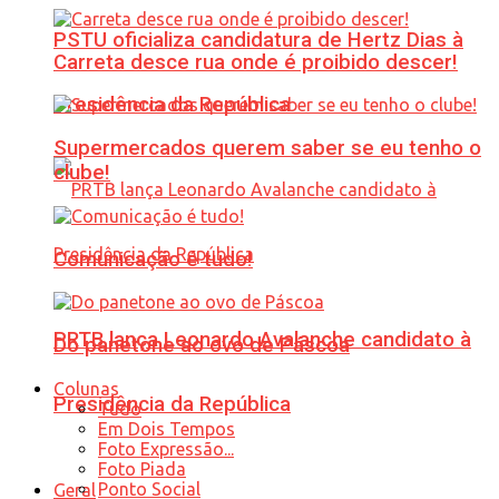
PSTU oficializa candidatura de Hertz Dias à
Carreta desce rua onde é proibido descer!
Presidência da República
Supermercados querem saber se eu tenho o
clube!
Comunicação é tudo!
PRTB lança Leonardo Avalanche candidato à
Do panetone ao ovo de Páscoa
Colunas
Presidência da República
Tudo
Em Dois Tempos
Foto Expressão...
Foto Piada
Ponto Social
Geral