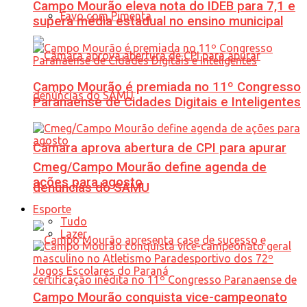
Campo Mourão eleva nota do IDEB para 7,1 e
Favo com Pimenta
supera média estadual no ensino municipal
Campo Mourão é premiada no 11º Congresso
Paranaense de Cidades Digitais e Inteligentes
Câmara aprova abertura de CPI para apurar
Cmeg/Campo Mourão define agenda de
ações para agosto
denúncias do SAMU
Esporte
Tudo
Lazer
Campo Mourão conquista vice-campeonato