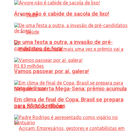
Árvore não é cabide de sacola de lixo!
Tudo
Saúde
De uma festa a outra, a invasão de pré-
candidatos de fora!
Vamos passear por aí, galera!
Ninguém acerta Mega-Sena; prêmio acumula
Em clima de final de Copa, Brasil se prepara
para R$ 165 milhões
para noite do Oscar