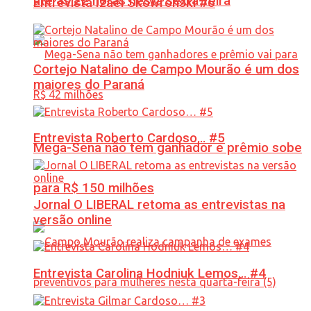
até às 22 horas nesta sexta-feira
Entrevista Izael Skowronski #6
Cortejo Natalino de Campo Mourão é um dos
maiores do Paraná
Entrevista Roberto Cardoso… #5
Mega-Sena não tem ganhador e prêmio sobe
para R$ 150 milhões
Jornal O LIBERAL retoma as entrevistas na
versão online
Entrevista Carolina Hodniuk Lemos… #4