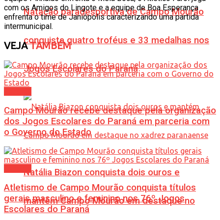
com os Amigos do Lingote e a equipe de Boa Esperança
Natação paradesportiva de Campo Mourão
enfrenta o time de Janiópolis caracterizando uma partida
intermunicipal.
conquista quatro troféus e 33 medalhas nos
VEJA
TAMBÉM
Jogos Escolares do Paraná
Esporte
Campo Mourão recebe destaque pela organização
dos Jogos Escolares do Paraná em parceria com
o Governo do Estado
Esporte
Natália Biazon conquista dois ouros e
Atletismo de Campo Mourão conquista títulos
gerais masculino e feminino nos 76º Jogos
mantém Campo Mourão em destaque no
Escolares do Paraná