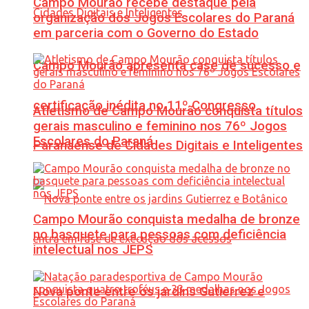
Campo Mourão recebe destaque pela
organização dos Jogos Escolares do Paraná
em parceria com o Governo do Estado
Campo Mourão apresenta case de sucesso e
certificação inédita no 11º Congresso
Atletismo de Campo Mourão conquista títulos
gerais masculino e feminino nos 76º Jogos
Escolares do Paraná
Paranaense de Cidades Digitais e Inteligentes
Campo Mourão conquista medalha de bronze
no basquete para pessoas com deficiência
intelectual nos JEPS
Nova ponte entre os jardins Gutierrez e