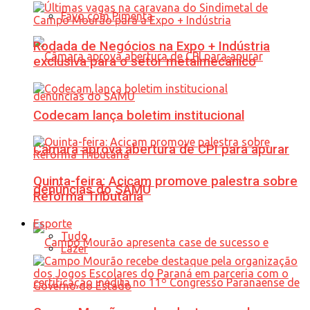
Favo com Pimenta
Rodada de Negócios na Expo + Indústria
exclusiva para o setor metalmecânico
Codecam lança boletim institucional
Câmara aprova abertura de CPI para apurar
Quinta-feira: Acicam promove palestra sobre
denúncias do SAMU
Reforma Tributária
Esporte
Tudo
Lazer