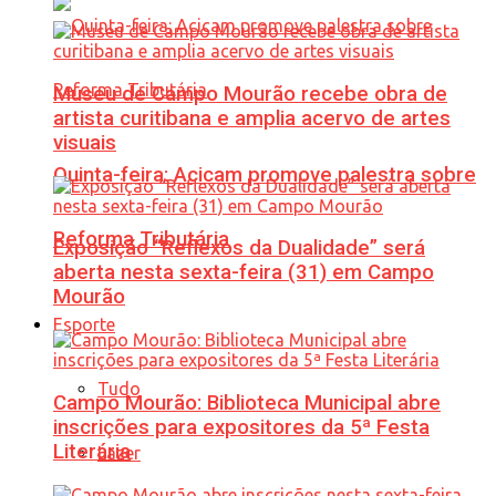
Museu de Campo Mourão recebe obra de
artista curitibana e amplia acervo de artes
visuais
Quinta-feira: Acicam promove palestra sobre
Reforma Tributária
Exposição “Reflexos da Dualidade” será
aberta nesta sexta-feira (31) em Campo
Mourão
Esporte
Tudo
Campo Mourão: Biblioteca Municipal abre
inscrições para expositores da 5ª Festa
Literária
Lazer