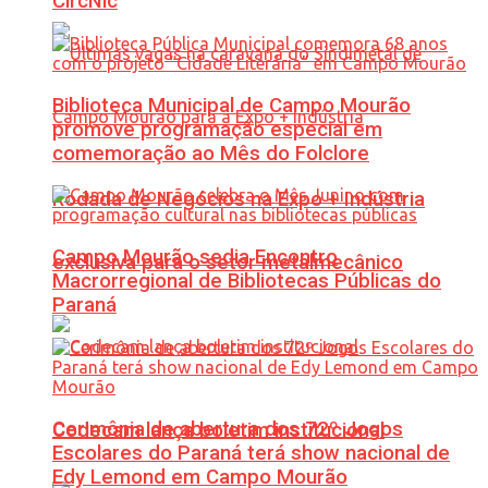
CircNic
Biblioteca Municipal de Campo Mourão
promove programação especial em
comemoração ao Mês do Folclore
Rodada de Negócios na Expo + Indústria
Campo Mourão sedia Encontro
exclusiva para o setor metalmecânico
Macrorregional de Bibliotecas Públicas do
Paraná
Cerimônia de abertura dos 72º Jogos
Codecam lança boletim institucional
Escolares do Paraná terá show nacional de
Edy Lemond em Campo Mourão