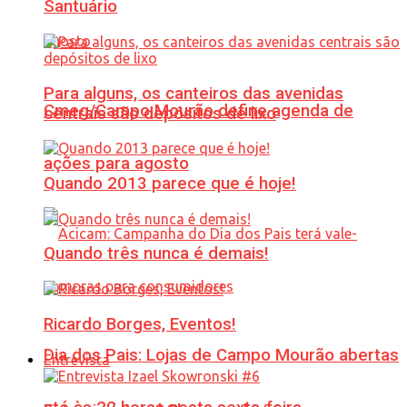
Santuário
Para alguns, os canteiros das avenidas
Cmeg/Campo Mourão define agenda de
centrais são depósitos de lixo
ações para agosto
Quando 2013 parece que é hoje!
Quando três nunca é demais!
Ricardo Borges, Eventos!
Dia dos Pais: Lojas de Campo Mourão abertas
Entrevista