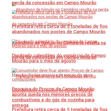
perda da concessão em Campo Mourão
Prefeitura retira cerca de 5 toneladas de fios
abandonados nos postes de Campo Mourão
Abandono de túmulo no Cemitério resulta na
Divulgado calendário do comércio de Campo
perda da concessão em Campo Mourão
Mourão para o mês de agosto
Pesquisa do Procon de Campo Mourão
aponta queda nos menores preços de
combustíveis e do gás de cozinha para
entrega
Prefeitura retira cerca de 5 toneladas de fios