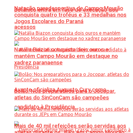
Natação paradesportiva de Campo Mourão
Botânico entra em fase de execução dos
conquista quatro troféus e 33 medalhas nos
Jogos Escolares do Paraná
acessos
Natália Biazon conquista dois ouros e
mantém Campo Mourão em destaque no
xadrez paranaense
Avante oficializa Augusto Cury como
Bolão: Nos preparativos para o Jocopar,
atletas do SinConCam são campeões
candidato à Presidência
Mais de 40 mil refeições serão servidas aos
atletas durante os JEPs em Campo Mourão