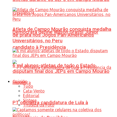
Atleta de Campo Mourão conquista medalha
Democrata define Wilson Grassi Júnior
de prata nos Jogos Pan-Americanos
Universitários, no Peru
candidato à Presidência
6 mil alunos-atletas de todo o Estado
disputam final dos JEPs em Campo Mourão
Opinião
Tudo
Cata-Vento
Editorial
Síntese
PT oficializa candidatura de Lula à
Tristeza da Foto