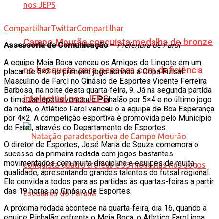
Compartilhar
Twittar
Compartilhar
Campo Mourão conquista medalha de bronze
Assessoria de Comunicação
–
Prefeitura de Farol
A equipe Meia Boca venceu os Amigos do Lingote em um
no basquete para pessoas com deficiência
placar de 5×2 no primeiro jogo abrindo a Copa Futsal
Masculino de Farol no Ginásio de Esportes Vicente Ferreira
Barbosa, na noite desta quarta-feira, 9. Já na segunda partida
intelectual nos JEPS
o time Janiópolis venceu o Pinhalão por 5×4 e no último jogo
da noite, o Atlético Farol venceu o a equipe de Boa Esperança
por 4×2. A competição esportiva é promovida pelo Município
de Farol, através do Departamento de Esportes.
O diretor de Esportes, José Maria de Souza comemora o
sucesso da primeira rodada com jogos bastantes
movimentados com muita disciplina e equipes de muita
qualidade, apresentando grandes talentos do futsal regional.
Ele convida a todos para as partidas às quartas-feiras a partir
das 19 horas no Ginásio de Esportes.
A próxima rodada acontece na quarta-feira, dia 16, quando a
equipe Pinhalão enfrenta o Meia Boca, o Atletico Farol joga