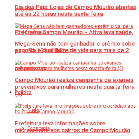
Dia dos Pais: Lojas de Campo Mourão abertas
até às 22 horas nesta sexta-feira
Programa Campo Mourão + Ativa leva saúde,
Mega-Sena não tem ganhador e prêmio sobe
esporte e qualidade de vida para mais de 2
para R$ 150 milhões
mil pessoas
Campo Mourão realiza campanha de exames
preventivos para mulheres nesta quarta-feira
Política
(5)
Tudo
Prefeitura leva informações sobre
Economia
microcrédito aos bairros de Campo Mourão