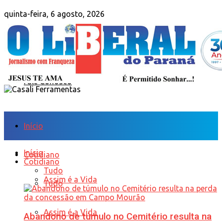
quinta-feira, 6 agosto, 2026
Sobre Nós
Anuncie
Fale Conosco
Início
Início
Cotidiano
Cotidiano
Tudo
Assim é a Vida
Tudo
Assim é a Vida
Abandono de túmulo no Cemitério resulta na