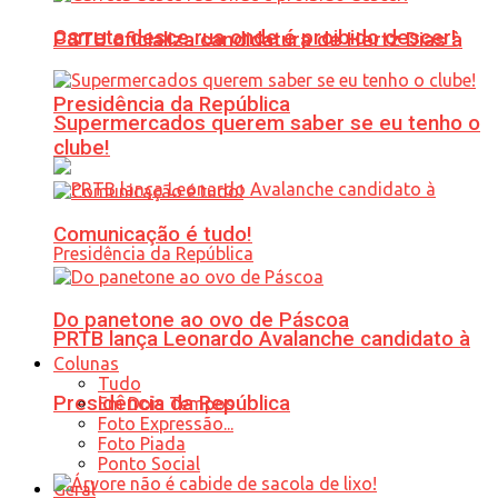
Carreta desce rua onde é proibido descer!
PSTU oficializa candidatura de Hertz Dias à
Presidência da República
Supermercados querem saber se eu tenho o
clube!
Comunicação é tudo!
Do panetone ao ovo de Páscoa
PRTB lança Leonardo Avalanche candidato à
Colunas
Tudo
Presidência da República
Em Dois Tempos
Foto Expressão...
Foto Piada
Ponto Social
Geral