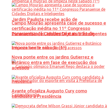
Jardim Paulista recebe ação de
Campo Mourão apresenta case de sucesso e
certificação inédita no 11º Congresso
conscientização ambiental e mutirão de
Paranaense de Cidades Digitais e Inteligentes
limpeza neste sábado (1º)
Nova ponte entre os jardins Gutierrez e
Botânico entra em fase de execução dos
acessos
Avante oficializa Augusto Cury como
candidato à Presidência