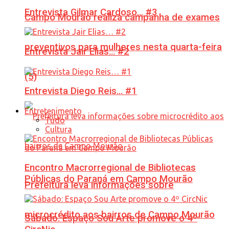
Entrevista Gilmar Cardoso… #3
Campo Mourão realiza campanha de exames
preventivos para mulheres nesta quarta-feira
Entrevista Jair Elias… #2
(5)
Entrevista Diego Reis… #1
Entretenimento
Tudo
Cultura
Encontro Macrorregional de Bibliotecas
Públicas do Paraná em Campo Mourão
Prefeitura leva informações sobre
microcrédito aos bairros de Campo Mourão
Sábado: Espaço Sou Arte promove o 4º