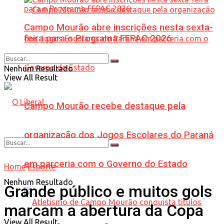
Campo Mourão abre inscrições nesta sexta-
feira para o Programa FEPAC 2026
Nenhum Resultado
View All Result
Campo Mourão recebe destaque pela
organização dos Jogos Escolares do Paraná
em parceria com o Governo do Estado
Home
Esporte
Nenhum Resultado
Grande público e muitos gols
marcam a abertura da Copa
View All Result