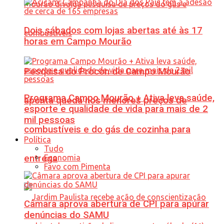
Dois sábados com lojas abertas até às 17
horas em Campo Mourão
Pesquisa do Procon de Campo Mourão
Programa Campo Mourão + Ativa leva saúde,
aponta queda nos menores preços de
esporte e qualidade de vida para mais de 2
mil pessoas
combustíveis e do gás de cozinha para
Política
Tudo
Economia
entrega
Favo com Pimenta
Câmara aprova abertura de CPI para apurar
denúncias do SAMU