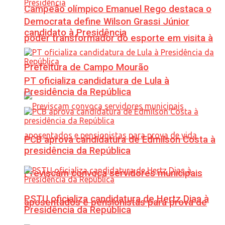
Campeão olímpico Emanuel Rego destaca o
Democrata define Wilson Grassi Júnior
candidato à Presidência
poder transformador do esporte em visita à
Prefeitura de Campo Mourão
PT oficializa candidatura de Lula à
Presidência da República
PCB aprova candidatura de Edmilson Costa à
presidência da República
Previscam convoca servidores municipais
PSTU oficializa candidatura de Hertz Dias à
aposentados e pensionistas para prova de
Presidência da República