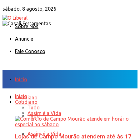
sábado, 8 agosto, 2026
Sobre Nós
Anuncie
Fale Conosco
Início
Início
Cotidiano
Cotidiano
Tudo
Assim é a Vida
Tudo
Assim é a Vida
Lojas de Campo Mourão atendem até às 17