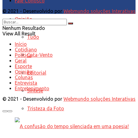
Fale Conosco
© 2021 - Desenvolvido por
Webmundo soluções Interativas
Opinião
Nenhum Resultado
View All Result
Tudo
Início
Cotidiano
Cata-Vento
Política
Geral
Esporte
Opinião
Editorial
Colunas
Entrevista
Entretenimento
Síntese
© 2021 - Desenvolvido por
Webmundo soluções Interativas
Tristeza da Foto