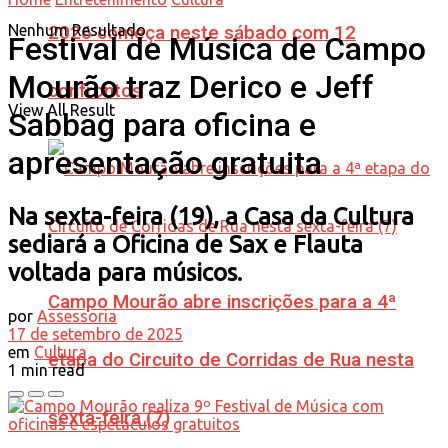
Nenhum Resultado
2026 começa neste sábado com 12
Festival de Música de Campo
Mourão traz Derico e Jeff
confrontos
View All Result
Sabbag para oficina e
apresentação gratuita
Na sexta-feira (19), a Casa da Cultura
sediará a Oficina de Sax e Flauta
voltada para músicos.
Campo Mourão abre inscrições para a 4ª
por
Assessoria
17 de setembro de 2025
em
Cultura
etapa do Circuito de Corridas de Rua nesta
1 min read
sexta-feira (7)