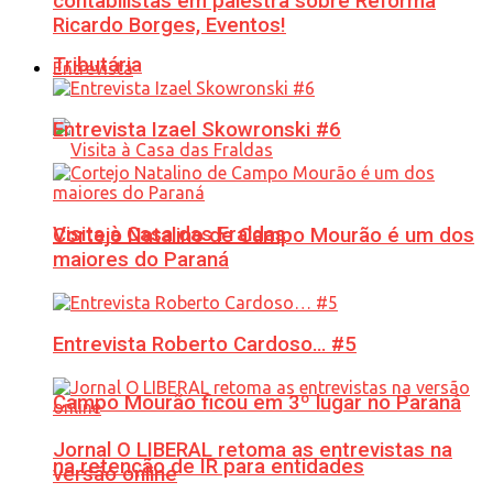
contabilistas em palestra sobre Reforma
Ricardo Borges, Eventos!
Tributária
Entrevista
Entrevista Izael Skowronski #6
Visita à Casa das Fraldas
Cortejo Natalino de Campo Mourão é um dos
maiores do Paraná
Entrevista Roberto Cardoso… #5
Campo Mourão ficou em 3º lugar no Paraná
Jornal O LIBERAL retoma as entrevistas na
na retenção de IR para entidades
versão online