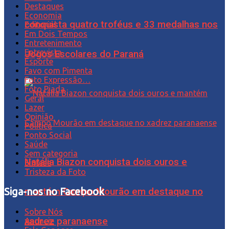
Destaques
Economia
conquista quatro troféus e 33 medalhas nos
Editorial
Em Dois Tempos
Entretenimento
Entrevista
Jogos Escolares do Paraná
Esporte
Favo com Pimenta
Foto Expressão…
Foto Piada
Geral
Lazer
Opinião
Política
Ponto Social
Saúde
Sem categoria
Natália Biazon conquista dois ouros e
Síntese
Tristeza da Foto
Siga-nos no Facebook
mantém Campo Mourão em destaque no
Sobre Nós
xadrez paranaense
Anuncie