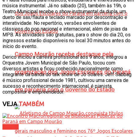
música instrumental. Já no sábado (20), também às 19h, o
Teatro Municipal recebe o show instrumental da dupla, um
dueto de sax/flauta e teclado marcado por descontração e
interatividade. No repertório, versões envolventes de
clássicos do pop nacional e internacional, além de joias da
MPB. As atividades são gratuitas, para o show do dia 20, os
ingressos estarão disponíveis no local 30 minutos antes do
início do evento.
Campo Mourão recebe destaque pela
Derico iniciou a carreira profissional aos 9 anos, integrou a
Orquestra Jovem Municipal de São Paulo, tocou com
diversos artistas e ficou conhecido nacionalmente como
organização dos Jogos Escolares do Paraná
integrante da banda do talk show de Jô Soares. Jeff Sabbag
é músico profissional desde 1981, cultivou uma carreira de
sucesso e reconhecimento internacional, é pianista,
em parceria com o Governo do Estado
compositor e empreendedor.
VEJA
TAMBÉM
Cultura