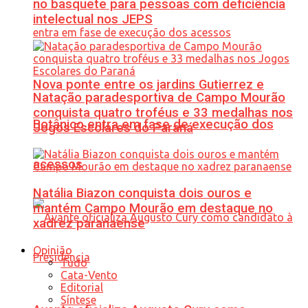
no basquete para pessoas com deficiência
intelectual nos JEPS
Nova ponte entre os jardins Gutierrez e
Natação paradesportiva de Campo Mourão
conquista quatro troféus e 33 medalhas nos
Botânico entra em fase de execução dos
Jogos Escolares do Paraná
acessos
Natália Biazon conquista dois ouros e
mantém Campo Mourão em destaque no
xadrez paranaense
Opinião
Tudo
Cata-Vento
Editorial
Síntese