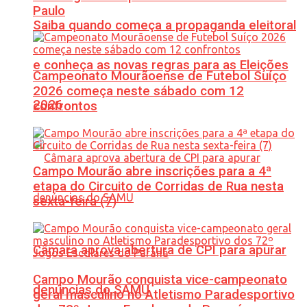
Paulo
Saiba quando começa a propaganda eleitoral
e conheça as novas regras para as Eleições
Campeonato Mourãoense de Futebol Suíço
2026 começa neste sábado com 12
2026
confrontos
Campo Mourão abre inscrições para a 4ª
etapa do Circuito de Corridas de Rua nesta
sexta-feira (7)
Câmara aprova abertura de CPI para apurar
Campo Mourão conquista vice-campeonato
denúncias do SAMU
geral masculino no Atletismo Paradesportivo