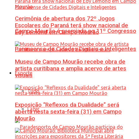
Cerimônia de abertura dos 72º Jogos
Escolares do Paraná terá show nacional de
Campo Mourão é premiada no 11º Congresso
Edy Lemond em Campo Mourão
Paranaense de Cidades Digitais e Inteligentes
Museu de Campo Mourão recebe obra de
artista curitibana e amplia acervo de artes
Esporte
visuais
Tudo
Exposição “Reflexos da Dualidade” será
Lazer
aberta nesta sexta-feira (31) em Campo
Mourão