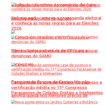
Divulgado calendário do comércio de Campo
Saiba quando começa a propaganda eleitoral
Mourão para o mês de agosto
e conheça as novas regras para as Eleições
2026
Câmara aprova abertura de CPI para apurar
denúncias do SAMU
Pesquisa do Procon de Campo Mourão
Campo Mourão apresenta case de sucesso e
certificação inédita no 11º Congresso
Paranaense de Cidades Digitais e Inteligentes
aponta queda nos menores preços de