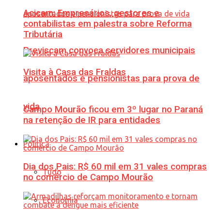
Acicam: Empresários, gestores e
contabilistas em palestra sobre Reforma
Tributária
Previscam convoca servidores municipais
Visita à Casa das Fraldas
aposentados e pensionistas para prova de
vida
Campo Mourão ficou em 3º lugar no Paraná
na retenção de IR para entidades
Política
Dia dos Pais: R$ 60 mil em 31 vales compras
Tudo
no comércio de Campo Mourão
Economia