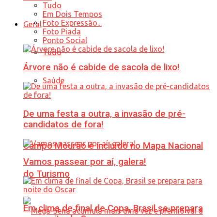
Tudo
Em Dois Tempos
Foto Expressão...
Geral
Foto Piada
Ponto Social
Tudo
Árvore não é cabide de sacola de lixo!
Saúde
De uma festa a outra, a invasão de pré-
candidatos de fora!
Campo Mourão é incluído no Mapa Nacional
Vamos passear por aí, galera!
do Turismo
Em clima de final de Copa, Brasil se prepara