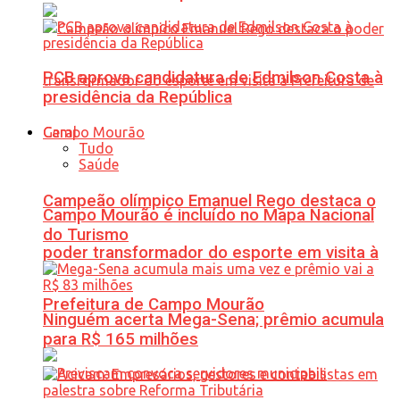
PCB aprova candidatura de Edmilson Costa à
presidência da República
Geral
Tudo
Saúde
Campeão olímpico Emanuel Rego destaca o
Campo Mourão é incluído no Mapa Nacional
do Turismo
poder transformador do esporte em visita à
Prefeitura de Campo Mourão
Ninguém acerta Mega-Sena; prêmio acumula
para R$ 165 milhões