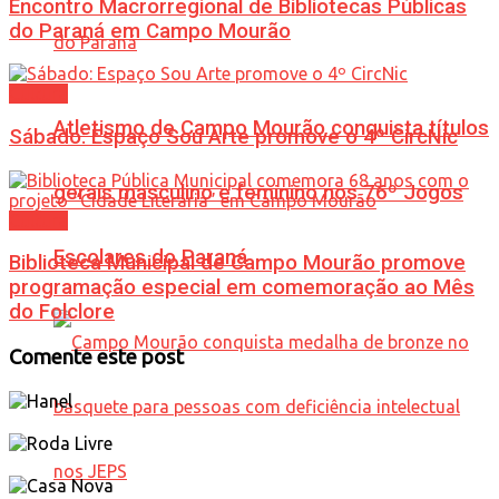
Encontro Macrorregional de Bibliotecas Públicas
do Paraná em Campo Mourão
Cultura
Atletismo de Campo Mourão conquista títulos
Sábado: Espaço Sou Arte promove o 4º CircNic
gerais masculino e feminino nos 76º Jogos
Cultura
Escolares do Paraná
Biblioteca Municipal de Campo Mourão promove
programação especial em comemoração ao Mês
do Folclore
Comente este post