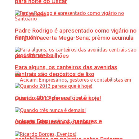
para noite do Oscar
Padre Rodrigo é apresentado como vigário no
Santuário
Ninguém acerta Mega-Sena; prêmio acumula
para R$ 165 milhões
Para alguns, os canteiros das avenidas
centrais são depósitos de lixo
Quando 2013 parece que é hoje!
Acicam: Empresários, gestores e
Quando três nunca é demais!