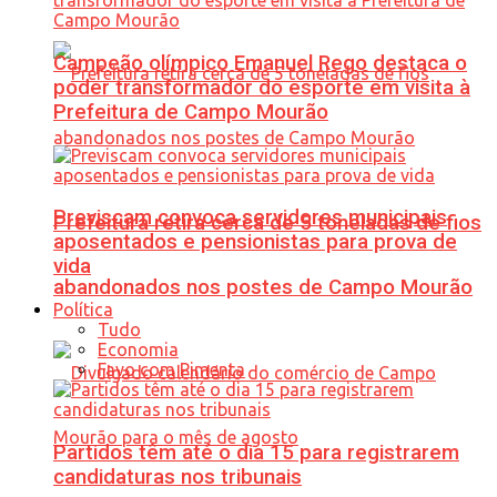
Campeão olímpico Emanuel Rego destaca o
poder transformador do esporte em visita à
Prefeitura de Campo Mourão
Previscam convoca servidores municipais
Prefeitura retira cerca de 5 toneladas de fios
aposentados e pensionistas para prova de
vida
abandonados nos postes de Campo Mourão
Política
Tudo
Economia
Favo com Pimenta
Partidos têm até o dia 15 para registrarem
candidaturas nos tribunais