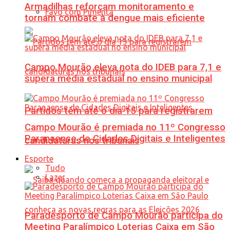
Armadilhas reforçam monitoramento e
Favo com Pimenta
tornam combate à dengue mais eficiente
Campo Mourão eleva nota do IDEB para 7,1 e
supera média estadual no ensino municipal
Partidos têm até o dia 15 para registrarem
Campo Mourão é premiada no 11º Congresso
Paranaense de Cidades Digitais e Inteligentes
candidaturas nos tribunais
Esporte
Tudo
Lazer
Paradesporto de Campo Mourão participa do
Meeting Paralímpico Loterias Caixa em São