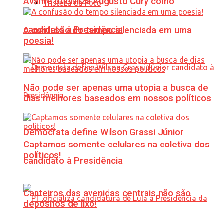
Avante oficializa Augusto Cury como
Tristeza da Foto
candidato à Presidência
A confusão do tempo silenciada em uma
poesia!
Não pode ser apenas uma utopia a busca de
dias melhores baseados em nossos políticos
Democrata define Wilson Grassi Júnior
Captamos somente celulares na coletiva dos
políticos!
candidato à Presidência
Canteiros das avenidas centrais não são
depósitos de lixo!