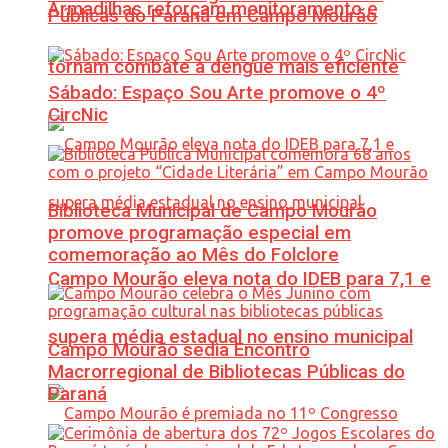
Armadilhas reforçam monitoramento e
Públicas do Paraná em Campo Mourão
tornam combate à dengue mais eficiente
Sábado: Espaço Sou Arte promove o 4º
CircNic
Biblioteca Municipal de Campo Mourão
promove programação especial em
comemoração ao Mês do Folclore
Campo Mourão eleva nota do IDEB para 7,1 e
supera média estadual no ensino municipal
Campo Mourão sedia Encontro
Macrorregional de Bibliotecas Públicas do
Paraná