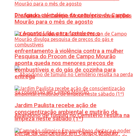
Divulgado calendário do comércio de Campo
Prefeitura de Campo Mourão promove ações
Mourão para o mês de agosto
do Agosto Lilás para fortalecer o
enfrentamento à violência contra a mulher
Pesquisa do Procon de Campo Mourão
aponta queda nos menores preços de
combustíveis e do gás de cozinha para
entrega
Jardim Paulista recebe ação de
conscientização ambiental e mutirão de
Abandono de túmulo no Cemitério resulta na
limpeza neste sábado (1º)
perda da concessão em Campo Mourão