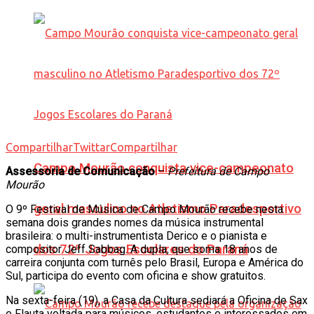
Compartilhar
Twittar
Compartilhar
Campo Mourão conquista vice-campeonato
Assessoria de Comunicação
–
Prefeitura de Campo
Mourão
geral masculino no Atletismo Paradesportivo
O 9º Festival de Música de Campo Mourão recebe nesta
semana dois grandes nomes da música instrumental
brasileira: o multi-instrumentista Derico e o pianista e
dos 72º Jogos Escolares do Paraná
compositor Jeff Sabbag. A dupla, que soma 18 anos de
carreira conjunta com turnês pelo Brasil, Europa e América do
Sul, participa do evento com oficina e show gratuitos.
Na sexta-feira (19), a Casa da Cultura sediará a Oficina de Sax
e Flauta voltada para músicos, estudantes e interessados em