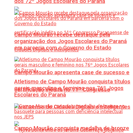
dos 72º Jogos Escolares do Paraná
Campo Mourão recebe destaque pela
organização dos Jogos Escolares do Paraná
em parceria com o Governo do Estado
Campo Mourão apresenta case de sucesso e
Atletismo de Campo Mourão conquista títulos
gerais masculino e feminino nos 76º Jogos
certificação inédita no 11º Congresso
Escolares do Paraná
Paranaense de Cidades Digitais e Inteligentes
Campo Mourão conquista medalha de bronze