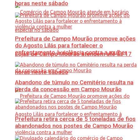
horas neste sábado
Prefeitura de Campo Mourão promove ações
do Agosto Lilás para fortalecer o
enfrentamento à violência contra a mulher
Lojas de Campo Mourão atendem até às 17
horas neste sábado
Abandono de túmulo no Cemitério resulta na
perda da concessão em Campo Mourão
Prefeitura retira cerca de 5 toneladas de fios
abandonados nos postes de Campo Mourão