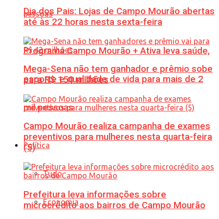
Dia dos Pais: Lojas de Campo Mourão abertas
até às 22 horas nesta sexta-feira
Programa Campo Mourão + Ativa leva saúde,
Mega-Sena não tem ganhador e prêmio sobe
esporte e qualidade de vida para mais de 2
para R$ 150 milhões
mil pessoas
Campo Mourão realiza campanha de exames
preventivos para mulheres nesta quarta-feira
Política
(5)
Tudo
Prefeitura leva informações sobre
Economia
microcrédito aos bairros de Campo Mourão