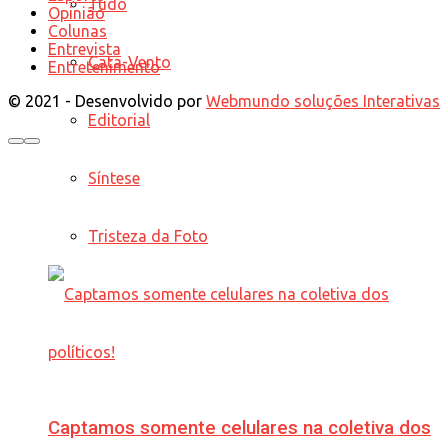
Tudo
Opinião
Colunas
Entrevista
Cata-Vento
Entretenimento
© 2021 - Desenvolvido por
Webmundo soluções Interativas
Editorial
Síntese
Tristeza da Foto
Captamos somente celulares na coletiva dos