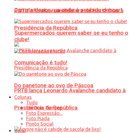
Carreta desce rua onde é proibido descer!
PSTU oficializa candidatura de Hertz Dias à
Presidência da República
Supermercados querem saber se eu tenho o
clube!
Comunicação é tudo!
Do panetone ao ovo de Páscoa
PRTB lança Leonardo Avalanche candidato à
Colunas
Tudo
Presidência da República
Em Dois Tempos
Foto Expressão...
Foto Piada
Ponto Social
Geral