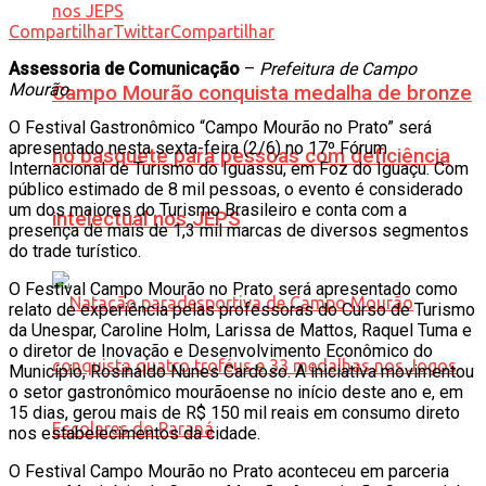
Compartilhar
Twittar
Compartilhar
Assessoria de Comunicação
–
Prefeitura de Campo
Mourão
Campo Mourão conquista medalha de bronze
O Festival Gastronômico “Campo Mourão no Prato” será
apresentado nesta sexta-feira (2/6) no 17º Fórum
no basquete para pessoas com deficiência
Internacional de Turismo do Iguassu, em Foz do Iguaçu. Com
público estimado de 8 mil pessoas, o evento é considerado
um dos maiores do Turismo Brasileiro e conta com a
intelectual nos JEPS
presença de mais de 1,3 mil marcas de diversos segmentos
do trade turístico.
O Festival Campo Mourão no Prato será apresentado como
relato de experiência pelas professoras do Curso de Turismo
da Unespar, Caroline Holm, Larissa de Mattos, Raquel Tuma e
o diretor de Inovação e Desenvolvimento Econômico do
Município, Rosinaldo Nunes Cardoso. A iniciativa movimentou
o setor gastronômico mourãoense no início deste ano e, em
15 dias, gerou mais de R$ 150 mil reais em consumo direto
nos estabelecimentos da cidade.
O Festival Campo Mourão no Prato aconteceu em parceria