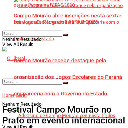
Campo Mourão abre inscrições nesta sexta-
feira para o Programa FEPAC 2026
Nenhum Resultado
View All Result
Campo Mourão recebe destaque pela
organização dos Jogos Escolares do Paraná
em parceria com o Governo do Estado
Home
Geral
Nenhum Resultado
Festival Campo Mourão no
Prato em evento internacional
View All Result