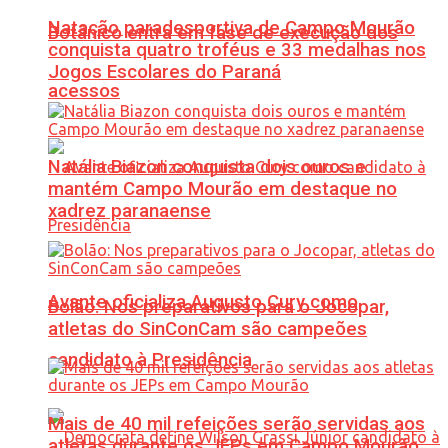
Natação paradesportiva de Campo Mourão
Botânico entra em fase de execução dos
conquista quatro troféus e 33 medalhas nos
Jogos Escolares do Paraná
acessos
Natália Biazon conquista dois ouros e
mantém Campo Mourão em destaque no
xadrez paranaense
Avante oficializa Augusto Cury como
Bolão: Nos preparativos para o Jocopar,
atletas do SinConCam são campeões
candidato à Presidência
Mais de 40 mil refeições serão servidas aos
atletas durante os JEPs em Campo Mourão