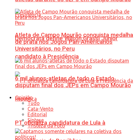
Atleta de Campo Mourão conquista medalha
Democrata define Wilson Grassi Júnior
de prata nos Jogos Pan-Americanos
Universitários, no Peru
candidato à Presidência
6 mil alunos-atletas de todo o Estado
disputam final dos JEPs em Campo Mourão
Opinião
Tudo
Cata-Vento
Editorial
Síntese
PT oficializa candidatura de Lula à
Tristeza da Foto