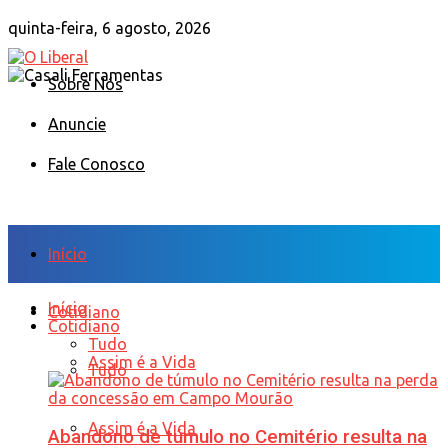
quinta-feira, 6 agosto, 2026
Sobre Nós
Anuncie
Fale Conosco
Início
Início
Cotidiano
Cotidiano
Tudo
Assim é a Vida
Tudo
Assim é a Vida
Abandono de túmulo no Cemitério resulta na