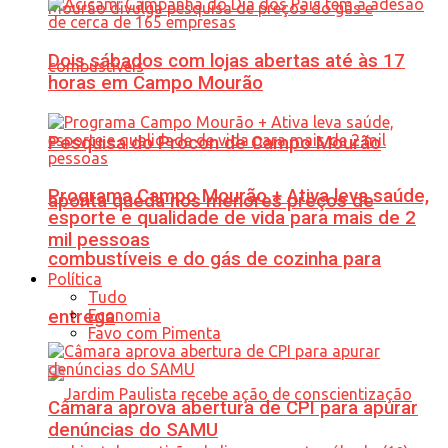
Dois sábados com lojas abertas até às 17
horas em Campo Mourão
Pesquisa do Procon de Campo Mourão
Programa Campo Mourão + Ativa leva saúde,
aponta queda nos menores preços de
esporte e qualidade de vida para mais de 2
mil pessoas
combustíveis e do gás de cozinha para
Política
Tudo
Economia
entrega
Favo com Pimenta
Câmara aprova abertura de CPI para apurar
denúncias do SAMU