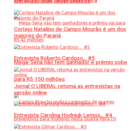
até às 22 horas nesta sexta-feira
Entrevista Izael Skowronski #6
Cortejo Natalino de Campo Mourão é um dos
maiores do Paraná
Entrevista Roberto Cardoso… #5
Mega-Sena não tem ganhador e prêmio sobe
para R$ 150 milhões
Jornal O LIBERAL retoma as entrevistas na
versão online
Entrevista Carolina Hodniuk Lemos… #4