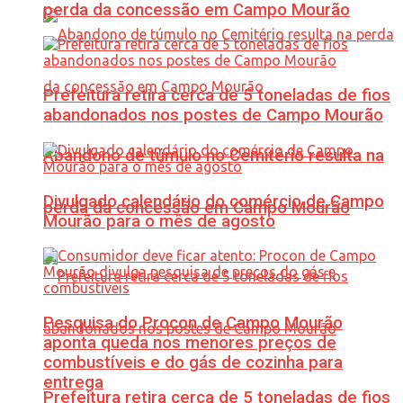
perda da concessão em Campo Mourão
Prefeitura retira cerca de 5 toneladas de fios
abandonados nos postes de Campo Mourão
Abandono de túmulo no Cemitério resulta na
Divulgado calendário do comércio de Campo
perda da concessão em Campo Mourão
Mourão para o mês de agosto
Pesquisa do Procon de Campo Mourão
aponta queda nos menores preços de
combustíveis e do gás de cozinha para
entrega
Prefeitura retira cerca de 5 toneladas de fios