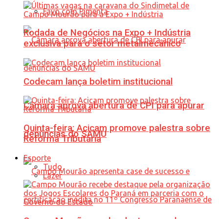
Favo com Pimenta
Rodada de Negócios na Expo + Indústria
exclusiva para o setor metalmecânico
Codecam lança boletim institucional
Câmara aprova abertura de CPI para apurar
Quinta-feira: Acicam promove palestra sobre
denúncias do SAMU
Reforma Tributária
Esporte
Tudo
Lazer