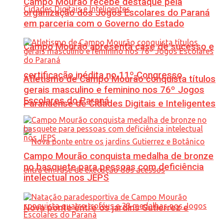
Campo Mourão recebe destaque pela
organização dos Jogos Escolares do Paraná
em parceria com o Governo do Estado
Campo Mourão apresenta case de sucesso e
certificação inédita no 11º Congresso
Atletismo de Campo Mourão conquista títulos
gerais masculino e feminino nos 76º Jogos
Escolares do Paraná
Paranaense de Cidades Digitais e Inteligentes
Campo Mourão conquista medalha de bronze
no basquete para pessoas com deficiência
intelectual nos JEPS
Nova ponte entre os jardins Gutierrez e