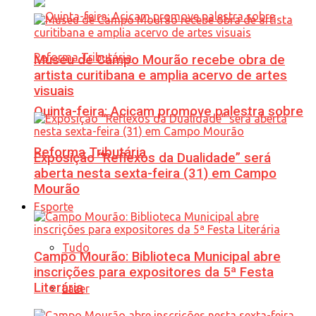
Museu de Campo Mourão recebe obra de
artista curitibana e amplia acervo de artes
visuais
Quinta-feira: Acicam promove palestra sobre
Reforma Tributária
Exposição “Reflexos da Dualidade” será
aberta nesta sexta-feira (31) em Campo
Mourão
Esporte
Tudo
Campo Mourão: Biblioteca Municipal abre
inscrições para expositores da 5ª Festa
Literária
Lazer