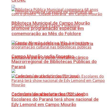
CircNic
Biblioteca Municipal de Campo Mourão
promove programação especial em
comemoração ao Mês do Folclore
Rodada de Negócios na Expo + Indústria
Campo Mourão sedia Encontro
exclusiva para o setor metalmecânico
Macrorregional de Bibliotecas Públicas do
Paraná
Cerimônia de abertura dos 72º Jogos
Codecam lança boletim institucional
Escolares do Paraná terá show nacional de
Edy Lemond em Campo Mourão