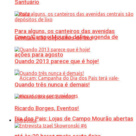
Santuário
Para alguns, os canteiros das avenidas
Cmeg/Campo Mourão define agenda de
centrais são depósitos de lixo
ações para agosto
Quando 2013 parece que é hoje!
Quando três nunca é demais!
Ricardo Borges, Eventos!
Dia dos Pais: Lojas de Campo Mourão abertas
Entrevista