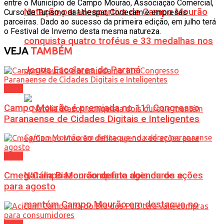
entre o Município de Campo Mourão, Associação Comercial,
Natação paradesportiva de Campo Mourão
Curso de Turismo da Unespar, Codecam e empresas
parceiras. Dado ao sucesso da primeira edição, em julho terá
o Festival de Inverno desta mesma natureza.
conquista quatro troféus e 33 medalhas nos
VEJA
TAMBÉM
Jogos Escolares do Paraná
Geral
Campo Mourão é premiada no 11º Congresso
Paranaense de Cidades Digitais e Inteligentes
Geral
Cmeg/Campo Mourão define agenda de ações
Natália Biazon conquista dois ouros e
para agosto
mantém Campo Mourão em destaque no
Geral