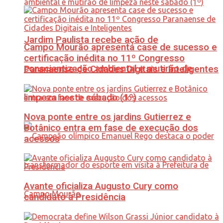
Jardim Paulista recebe ação de
Campo Mourão apresenta case de sucesso e
certificação inédita no 11º Congresso
conscientização ambiental e mutirão de
Paranaense de Cidades Digitais e Inteligentes
limpeza neste sábado (1º)
Nova ponte entre os jardins Gutierrez e
Botânico entra em fase de execução dos
acessos
Avante oficializa Augusto Cury como
candidato à Presidência