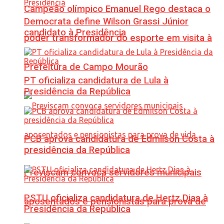
Campeão olímpico Emanuel Rego destaca o
Democrata define Wilson Grassi Júnior
candidato à Presidência
poder transformador do esporte em visita à
Prefeitura de Campo Mourão
PT oficializa candidatura de Lula à
Presidência da República
PCB aprova candidatura de Edmilson Costa à
presidência da República
Previscam convoca servidores municipais
PSTU oficializa candidatura de Hertz Dias à
aposentados e pensionistas para prova de
Presidência da República