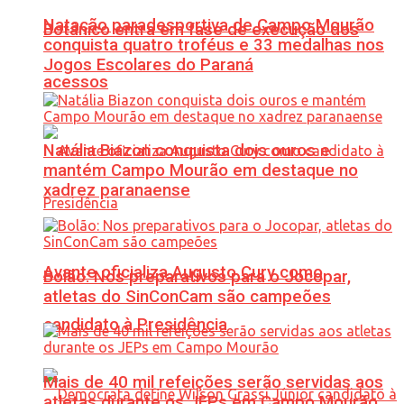
Natação paradesportiva de Campo Mourão
Botânico entra em fase de execução dos
conquista quatro troféus e 33 medalhas nos
Jogos Escolares do Paraná
acessos
Natália Biazon conquista dois ouros e
mantém Campo Mourão em destaque no
xadrez paranaense
Avante oficializa Augusto Cury como
Bolão: Nos preparativos para o Jocopar,
atletas do SinConCam são campeões
candidato à Presidência
Mais de 40 mil refeições serão servidas aos
atletas durante os JEPs em Campo Mourão