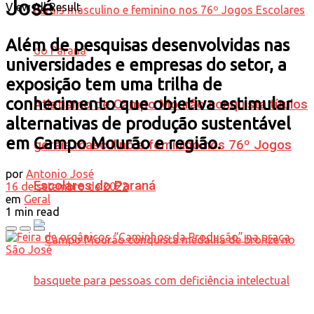
José
View All Result
Além de pesquisas desenvolvidas nas
universidades e empresas do setor, a
exposição tem uma trilha de
conhecimento que objetiva estimular
Atletismo de Campo Mourão conquista títulos
alternativas de produção sustentável
em Campo Mourão e região.
gerais masculino e feminino nos 76º Jogos
por
Antonio José
Escolares do Paraná
16 de setembro de 2022
em
Geral
1 min read