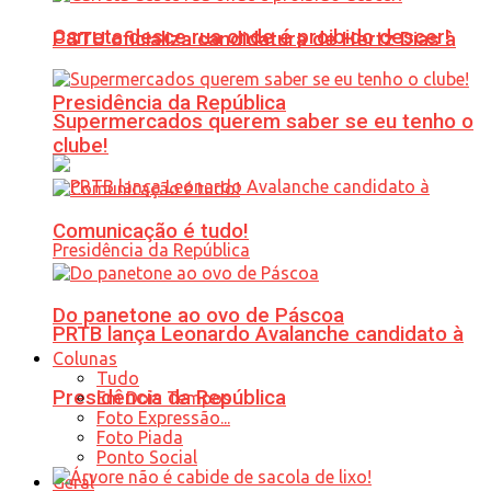
Carreta desce rua onde é proibido descer!
PSTU oficializa candidatura de Hertz Dias à
Presidência da República
Supermercados querem saber se eu tenho o
clube!
Comunicação é tudo!
Do panetone ao ovo de Páscoa
PRTB lança Leonardo Avalanche candidato à
Colunas
Tudo
Presidência da República
Em Dois Tempos
Foto Expressão...
Foto Piada
Ponto Social
Geral