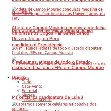
Atleta de Campo Mourão conquista medalha
Democrata define Wilson Grassi Júnior
de prata nos Jogos Pan-Americanos
Universitários, no Peru
candidato à Presidência
6 mil alunos-atletas de todo o Estado
disputam final dos JEPs em Campo Mourão
Opinião
Tudo
Cata-Vento
Editorial
Síntese
PT oficializa candidatura de Lula à
Tristeza da Foto