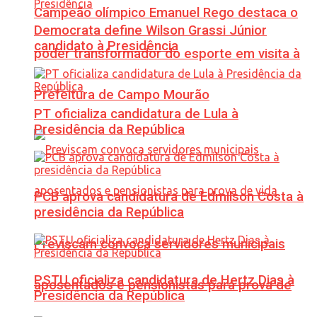
Campeão olímpico Emanuel Rego destaca o
Democrata define Wilson Grassi Júnior
candidato à Presidência
poder transformador do esporte em visita à
Prefeitura de Campo Mourão
PT oficializa candidatura de Lula à
Presidência da República
PCB aprova candidatura de Edmilson Costa à
presidência da República
Previscam convoca servidores municipais
PSTU oficializa candidatura de Hertz Dias à
aposentados e pensionistas para prova de
Presidência da República