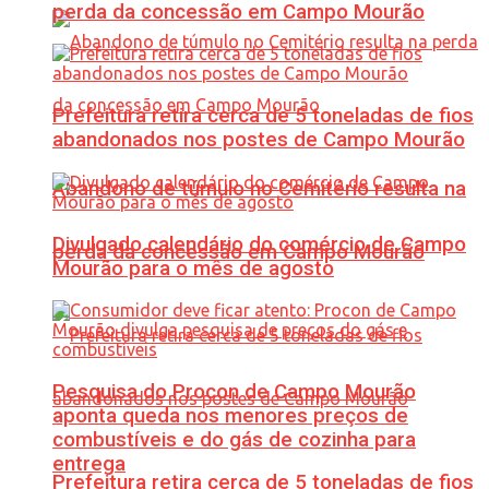
perda da concessão em Campo Mourão
Prefeitura retira cerca de 5 toneladas de fios
abandonados nos postes de Campo Mourão
Abandono de túmulo no Cemitério resulta na
Divulgado calendário do comércio de Campo
perda da concessão em Campo Mourão
Mourão para o mês de agosto
Pesquisa do Procon de Campo Mourão
aponta queda nos menores preços de
combustíveis e do gás de cozinha para
entrega
Prefeitura retira cerca de 5 toneladas de fios