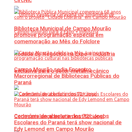
CircNic
Biblioteca Municipal de Campo Mourão
promove programação especial em
comemoração ao Mês do Folclore
Rodada de Negócios na Expo + Indústria
Campo Mourão sedia Encontro
exclusiva para o setor metalmecânico
Macrorregional de Bibliotecas Públicas do
Paraná
Cerimônia de abertura dos 72º Jogos
Codecam lança boletim institucional
Escolares do Paraná terá show nacional de
Edy Lemond em Campo Mourão