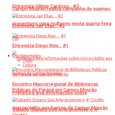
Entrevista Gilmar Cardoso… #3
Campo Mourão realiza campanha de exames
preventivos para mulheres nesta quarta-feira
Entrevista Jair Elias… #2
(5)
Entrevista Diego Reis… #1
Entretenimento
Tudo
Cultura
Encontro Macrorregional de Bibliotecas
Públicas do Paraná em Campo Mourão
Prefeitura leva informações sobre
microcrédito aos bairros de Campo Mourão
Sábado: Espaço Sou Arte promove o 4º