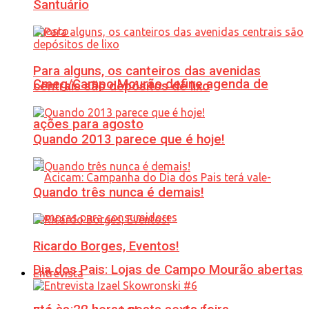
Santuário
Para alguns, os canteiros das avenidas
Cmeg/Campo Mourão define agenda de
centrais são depósitos de lixo
ações para agosto
Quando 2013 parece que é hoje!
Quando três nunca é demais!
Ricardo Borges, Eventos!
Dia dos Pais: Lojas de Campo Mourão abertas
Entrevista