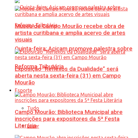
Museu de Campo Mourão recebe obra de
artista curitibana e amplia acervo de artes
visuais
Quinta-feira: Acicam promove palestra sobre
Reforma Tributária
Exposição “Reflexos da Dualidade” será
aberta nesta sexta-feira (31) em Campo
Mourão
Esporte
Tudo
Campo Mourão: Biblioteca Municipal abre
inscrições para expositores da 5ª Festa
Literária
Lazer