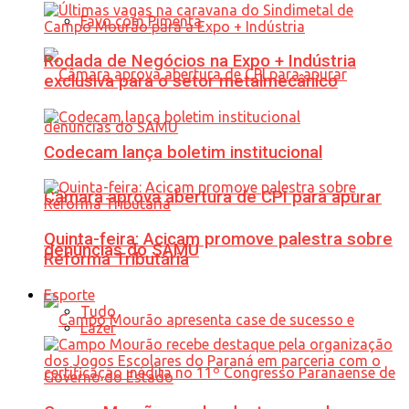
Favo com Pimenta
Rodada de Negócios na Expo + Indústria
exclusiva para o setor metalmecânico
Codecam lança boletim institucional
Câmara aprova abertura de CPI para apurar
Quinta-feira: Acicam promove palestra sobre
denúncias do SAMU
Reforma Tributária
Esporte
Tudo
Lazer