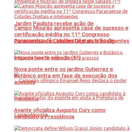
Jardim Paulista recebe ação de
Campo Mourão apresenta case de sucesso e
certificação inédita no 11º Congresso
conscientização ambiental e mutirão de
Paranaense de Cidades Digitais e Inteligentes
limpeza neste sábado (1º)
Nova ponte entre os jardins Gutierrez e
Botânico entra em fase de execução dos
acessos
Avante oficializa Augusto Cury como
candidato à Presidência