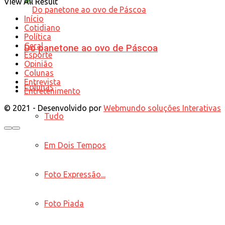
View All Result
Início
Cotidiano
Política
Geral
Do panetone ao ovo de Páscoa
Esporte
Opinião
Colunas
Entrevista
Colunas
Entretenimento
© 2021 - Desenvolvido por
Webmundo soluções Interativas
Tudo
Em Dois Tempos
Foto Expressão...
Foto Piada