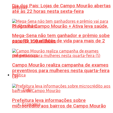
Dia dos Pais: Lojas de Campo Mourão abertas
até às 22 horas nesta sexta-feira
Programa Campo Mourão + Ativa leva saúde,
Mega-Sena não tem ganhador e prêmio sobe
esporte e qualidade de vida para mais de 2
para R$ 150 milhões
mil pessoas
Campo Mourão realiza campanha de exames
preventivos para mulheres nesta quarta-feira
Política
(5)
Tudo
Prefeitura leva informações sobre
Economia
microcrédito aos bairros de Campo Mourão