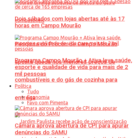
Dois sábados com lojas abertas até às 17
horas em Campo Mourão
Pesquisa do Procon de Campo Mourão
Programa Campo Mourão + Ativa leva saúde,
aponta queda nos menores preços de
esporte e qualidade de vida para mais de 2
mil pessoas
combustíveis e do gás de cozinha para
Política
Tudo
Economia
entrega
Favo com Pimenta
Câmara aprova abertura de CPI para apurar
denúncias do SAMU