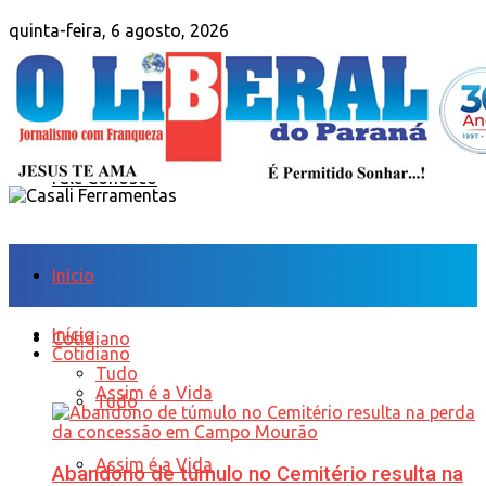
quinta-feira, 6 agosto, 2026
Sobre Nós
Anuncie
Fale Conosco
Início
Início
Cotidiano
Cotidiano
Tudo
Assim é a Vida
Tudo
Assim é a Vida
Abandono de túmulo no Cemitério resulta na