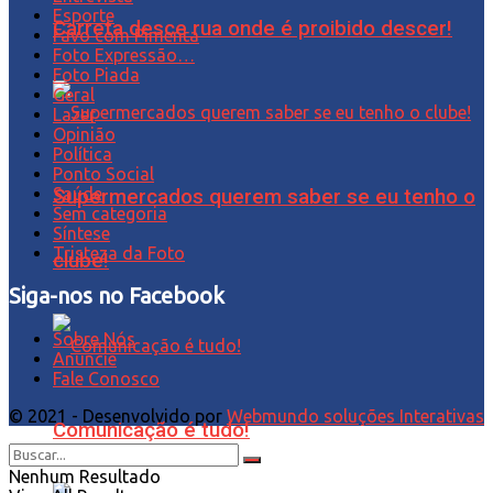
Esporte
Carreta desce rua onde é proibido descer!
Favo com Pimenta
Foto Expressão…
Foto Piada
Geral
Lazer
Opinião
Política
Ponto Social
Saúde
Supermercados querem saber se eu tenho o
Sem categoria
Síntese
Tristeza da Foto
clube!
Siga-nos no Facebook
Sobre Nós
Anuncie
Fale Conosco
© 2021 - Desenvolvido por
Webmundo soluções Interativas
Comunicação é tudo!
Nenhum Resultado