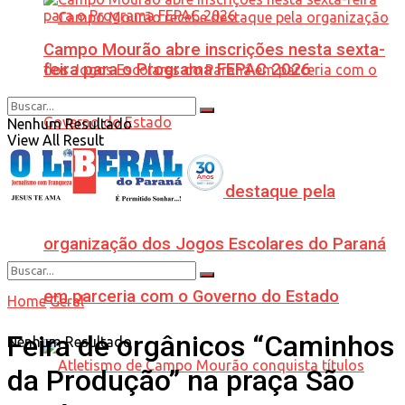
Campo Mourão abre inscrições nesta sexta-
feira para o Programa FEPAC 2026
Nenhum Resultado
View All Result
Campo Mourão recebe destaque pela
organização dos Jogos Escolares do Paraná
em parceria com o Governo do Estado
Home
Geral
Feira de orgânicos “Caminhos
Nenhum Resultado
da Produção” na praça São