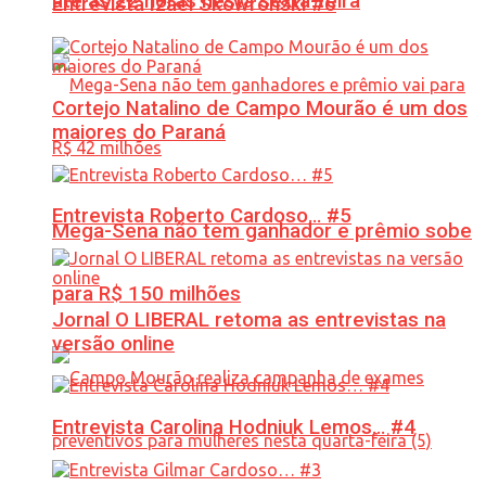
até às 22 horas nesta sexta-feira
Entrevista Izael Skowronski #6
Cortejo Natalino de Campo Mourão é um dos
maiores do Paraná
Entrevista Roberto Cardoso… #5
Mega-Sena não tem ganhador e prêmio sobe
para R$ 150 milhões
Jornal O LIBERAL retoma as entrevistas na
versão online
Entrevista Carolina Hodniuk Lemos… #4