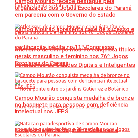
Campo Mourão recebe destaque pela
organização dos Jogos Escolares do Paraná
em parceria com o Governo do Estado
Campo Mourão apresenta case de sucesso e
certificação inédita no 11º Congresso
Atletismo de Campo Mourão conquista títulos
gerais masculino e feminino nos 76º Jogos
Escolares do Paraná
Paranaense de Cidades Digitais e Inteligentes
Campo Mourão conquista medalha de bronze
no basquete para pessoas com deficiência
intelectual nos JEPS
Nova ponte entre os jardins Gutierrez e