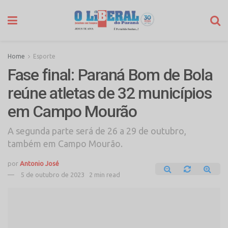
Home
Esporte
Fase final: Paraná Bom de Bola
reúne atletas de 32 municípios
em Campo Mourão
A segunda parte será de 26 a 29 de outubro,
também em Campo Mourão.
por
Antonio José
5 de outubro de 2023
2 min read