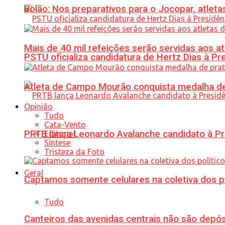
Bolão: Nos preparativos para o Jocopar, atl
Mais de 40 mil refeições serão servidas aos 
PSTU oficializa candidatura de Hertz Dias à Pr
Atleta de Campo Mourão conquista medalha de
Opinião
Tudo
Cata-Vento
PRTB lança Leonardo Avalanche candidato à Pr
Editorial
Síntese
Tristeza da Foto
Geral
Captamos somente celulares na coletiva dos po
Tudo
Canteiros das avenidas centrais não são depósi