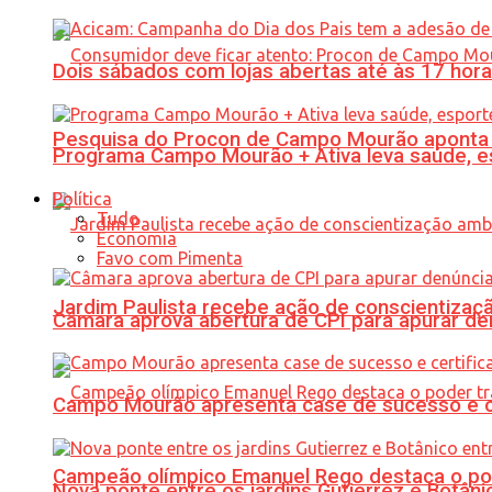
Dois sábados com lojas abertas até às 17 h
Pesquisa do Procon de Campo Mourão aponta 
Programa Campo Mourão + Ativa leva saúde, es
Política
Tudo
Economia
Favo com Pimenta
Jardim Paulista recebe ação de conscientizaç
Câmara aprova abertura de CPI para apurar d
Campo Mourão apresenta case de sucesso e cer
Campeão olímpico Emanuel Rego destaca o pod
Nova ponte entre os jardins Gutierrez e Botâ