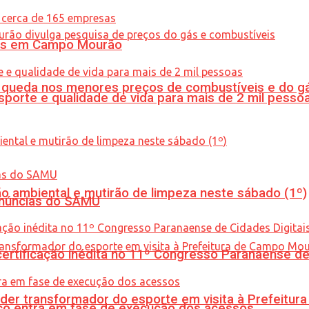
oras em Campo Mourão
queda nos menores preços de combustíveis e do gá
porte e qualidade de vida para mais de 2 mil pesso
ão ambiental e mutirão de limpeza neste sábado (1º)
enúncias do SAMU
tificação inédita no 11º Congresso Paranaense de C
er transformador do esporte em visita à Prefeitu
nico entra em fase de execução dos acessos