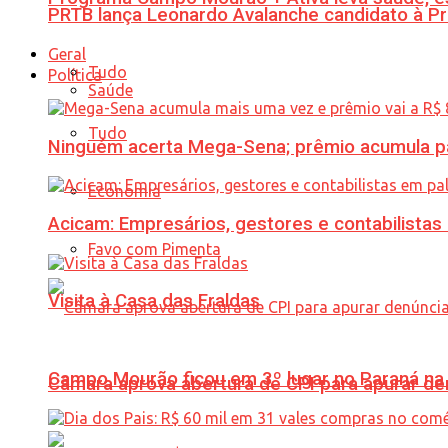
PRTB lança Leonardo Avalanche candidato à Pr
Geral
Tudo
Política
Saúde
Tudo
Ninguém acerta Mega-Sena; prêmio acumula p
Economia
Acicam: Empresários, gestores e contabilistas
Favo com Pimenta
Visita à Casa das Fraldas
Campo Mourão ficou em 3º lugar no Paraná na 
Câmara aprova abertura de CPI para apurar d