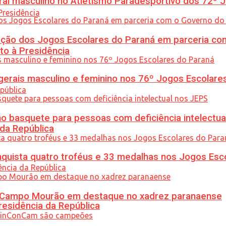
l masculino no Atletismo Paradesportivo dos 72º J
ção dos Jogos Escolares do Paraná em parceria co
to à Presidência
gerais masculino e feminino nos 76º Jogos Escolare
 basquete para pessoas com deficiência intelectua
 da República
uista quatro troféus e 33 medalhas nos Jogos Esc
ém Campo Mourão em destaque no xadrez paranaense
residência da República