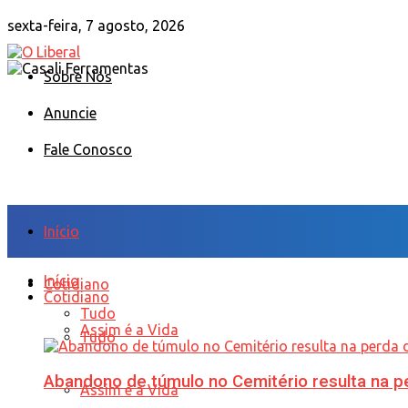
sexta-feira, 7 agosto, 2026
Sobre Nós
Anuncie
Fale Conosco
Início
Início
Cotidiano
Cotidiano
Tudo
Assim é a Vida
Tudo
Abandono de túmulo no Cemitério resulta na
Assim é a Vida