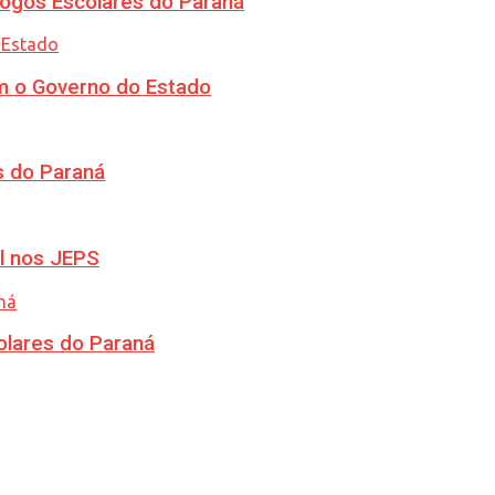
ogos Escolares do Paraná
m o Governo do Estado
s do Paraná
l nos JEPS
olares do Paraná