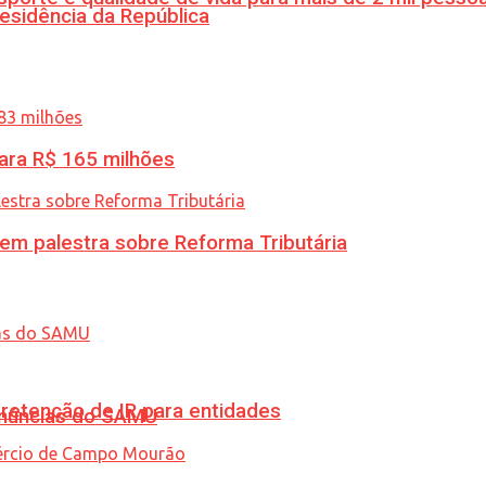
esidência da República
ara R$ 165 milhões
 em palestra sobre Reforma Tributária
retenção de IR para entidades
enúncias do SAMU