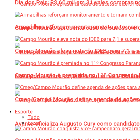
Dia dos Pais: R$ 60 mil em 31 vales compras
Armadilhas reforçam monitoramento e tornam 
Campo Mourão apresenta case de sucesso e cer
Campo Mourão eleva nota do IDEB para 7,1 e s
Campo Mourão é premiada no 11º Congresso Pa
Nova ponte entre os jardins Gutierrez e Botâ
Cmeg/Campo Mourão define agenda de ações 
Esporte
Tudo
Lazer
Avante oficializa Augusto Cury como candidato