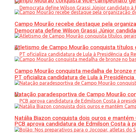
Campo Mourão conquista vice-campeonato gera
Campo Mourão recebe destaque pela organiza
Democrata define Wilson Grassi Júnior candida
Atletismo de Campo Mourão conquista títulos 
Campo Mourão conquista medalha de bronze no
PT oficializa candidatura de Lula à Presidência
Natação paradesportiva de Campo Mourão conq
Natália Biazon conquista dois ouros e mant
PCB aprova candidatura de Edmilson Costa à p