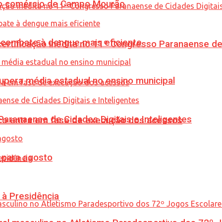
 no comércio de Campo Mourão
combate à dengue mais eficiente
tificação inédita no 11º Congresso Paranaense de C
upera média estadual no ensino municipal
ranaense de Cidades Digitais e Inteligentes
nico entra em fase de execução dos acessos
para agosto
 à Presidência