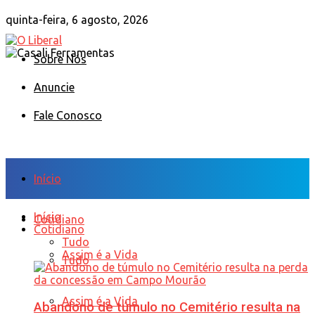
quinta-feira, 6 agosto, 2026
Sobre Nós
Anuncie
Fale Conosco
Início
Início
Cotidiano
Cotidiano
Tudo
Assim é a Vida
Tudo
Assim é a Vida
Abandono de túmulo no Cemitério resulta na