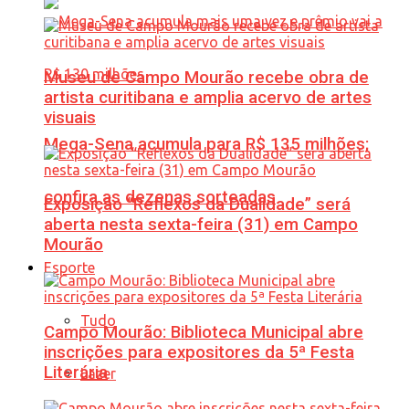
Museu de Campo Mourão recebe obra de
artista curitibana e amplia acervo de artes
visuais
Mega-Sena acumula para R$ 135 milhões;
confira as dezenas sorteadas
Exposição “Reflexos da Dualidade” será
aberta nesta sexta-feira (31) em Campo
Mourão
Esporte
Tudo
Campo Mourão: Biblioteca Municipal abre
inscrições para expositores da 5ª Festa
Literária
Lazer