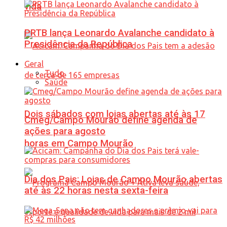
vida
PRTB lança Leonardo Avalanche candidato à
Presidência da República
Geral
Tudo
Saúde
Dois sábados com lojas abertas até às 17
Cmeg/Campo Mourão define agenda de
ações para agosto
horas em Campo Mourão
Dia dos Pais: Lojas de Campo Mourão abertas
até às 22 horas nesta sexta-feira