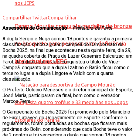
Compartilhar
Twittar
Compartilhar
Campo Mourão conquista medalha de bronze
Assessoria de Comunicação
–
Prefeitura de Farol
A dupla Sérgio e Nega somou 18 pontos e garantiu a primeira
no basquete para pessoas com deficiência
classificação sendo a grande campeã do Campeonato de
Bocha 2025, na final que aconteceu nesta quinta-feira, dia 29,
na quadra coberta da Praça de Lazer Casemiro Balcerzac, em
intelectual nos JEPS
Farol. Já a dupla Jair e Joel conquistou o título de Vice-
Campeã, enquanto que a dupla Izaltino e Barão ficou como o
terceiro lugar e a dupla Lingote e Valdir com a quarta
classificação.
O Prefeito Oclecio Meneses e o diretor municipal de Esporte,
José Maria, participaram da final, bem como o vereador
Marcos Terra.
O Campeonato de Bocha 2025 foi promovido pelo Município
de Farol, através do Departamento de Esporte. Conforme o
regulamento, foram pontuadas as bochas que ficaram mais
próximas do Bolin, considerando que cada Bocha teve o valor
de 2 pontos e foi vencedora a dupla que somou 18 pontos.