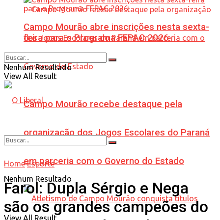
Campo Mourão abre inscrições nesta sexta-
feira para o Programa FEPAC 2026
Nenhum Resultado
View All Result
Campo Mourão recebe destaque pela
organização dos Jogos Escolares do Paraná
em parceria com o Governo do Estado
Home
Esporte
Nenhum Resultado
Farol: Dupla Sérgio e Nega
são os grandes campeões do
View All Result