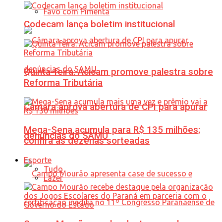
Favo com Pimenta
Codecam lança boletim institucional
Quinta-feira: Acicam promove palestra sobre
Reforma Tributária
Câmara aprova abertura de CPI para apurar
Mega-Sena acumula para R$ 135 milhões;
denúncias do SAMU
confira as dezenas sorteadas
Esporte
Tudo
Lazer