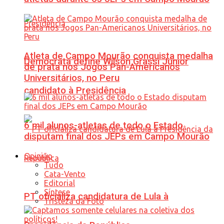
Atleta de Campo Mourão conquista medalha
Democrata define Wilson Grassi Júnior
de prata nos Jogos Pan-Americanos
Universitários, no Peru
candidato à Presidência
6 mil alunos-atletas de todo o Estado
disputam final dos JEPs em Campo Mourão
Opinião
Tudo
Cata-Vento
Editorial
Síntese
PT oficializa candidatura de Lula à
Tristeza da Foto