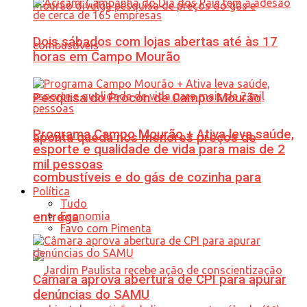
Dois sábados com lojas abertas até às 17
horas em Campo Mourão
Pesquisa do Procon de Campo Mourão
Programa Campo Mourão + Ativa leva saúde,
aponta queda nos menores preços de
esporte e qualidade de vida para mais de 2
mil pessoas
combustíveis e do gás de cozinha para
Política
Tudo
Economia
entrega
Favo com Pimenta
Câmara aprova abertura de CPI para apurar
denúncias do SAMU