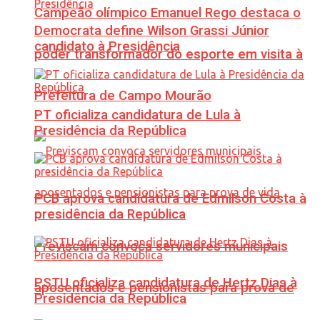
Campeão olímpico Emanuel Rego destaca o
Democrata define Wilson Grassi Júnior
candidato à Presidência
poder transformador do esporte em visita à
Prefeitura de Campo Mourão
PT oficializa candidatura de Lula à
Presidência da República
PCB aprova candidatura de Edmilson Costa à
presidência da República
Previscam convoca servidores municipais
PSTU oficializa candidatura de Hertz Dias à
aposentados e pensionistas para prova de
Presidência da República