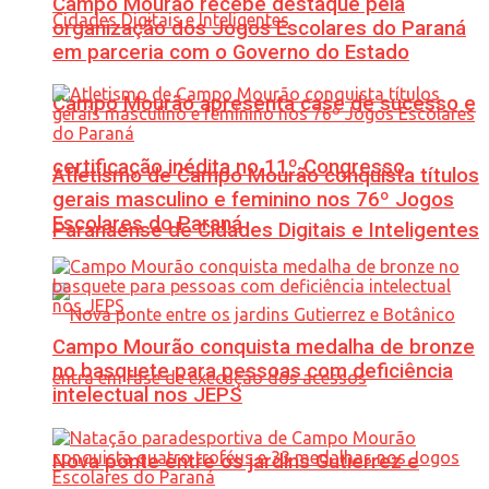
Campo Mourão recebe destaque pela
organização dos Jogos Escolares do Paraná
em parceria com o Governo do Estado
Campo Mourão apresenta case de sucesso e
certificação inédita no 11º Congresso
Atletismo de Campo Mourão conquista títulos
gerais masculino e feminino nos 76º Jogos
Escolares do Paraná
Paranaense de Cidades Digitais e Inteligentes
Campo Mourão conquista medalha de bronze
no basquete para pessoas com deficiência
intelectual nos JEPS
Nova ponte entre os jardins Gutierrez e