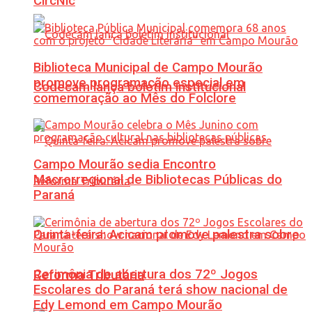
CircNic
Biblioteca Municipal de Campo Mourão
promove programação especial em
Codecam lança boletim institucional
comemoração ao Mês do Folclore
Campo Mourão sedia Encontro
Macrorregional de Bibliotecas Públicas do
Paraná
Quinta-feira: Acicam promove palestra sobre
Cerimônia de abertura dos 72º Jogos
Reforma Tributária
Escolares do Paraná terá show nacional de
Edy Lemond em Campo Mourão