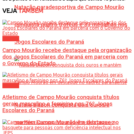
Natação paradesportiva de Campo Mourão
VEJA
TAMBÉM
conquista quatro troféus e 33 medalhas nos
Esporte
Jogos Escolares do Paraná
Campo Mourão recebe destaque pela organização
dos Jogos Escolares do Paraná em parceria com
o Governo do Estado
Esporte
Atletismo de Campo Mourão conquista títulos
gerais masculino e feminino nos 76º Jogos
Natália Biazon conquista dois ouros e
Escolares do Paraná
mantém Campo Mourão em destaque no