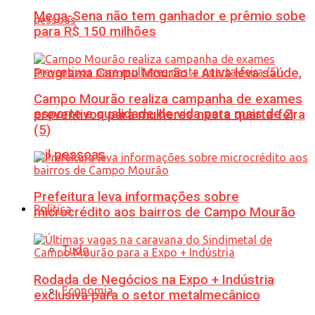
Mega-Sena não tem ganhador e prêmio sobe
para R$ 150 milhões
Programa Campo Mourão + Ativa leva saúde,
Campo Mourão realiza campanha de exames
esporte e qualidade de vida para mais de 2
preventivos para mulheres nesta quarta-feira
(5)
mil pessoas
Prefeitura leva informações sobre
Política
microcrédito aos bairros de Campo Mourão
Tudo
Rodada de Negócios na Expo + Indústria
Economia
exclusiva para o setor metalmecânico