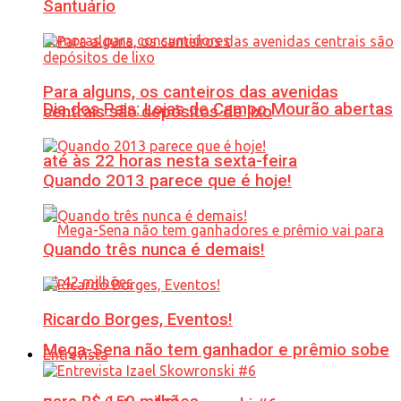
Santuário
Para alguns, os canteiros das avenidas
Dia dos Pais: Lojas de Campo Mourão abertas
centrais são depósitos de lixo
até às 22 horas nesta sexta-feira
Quando 2013 parece que é hoje!
Quando três nunca é demais!
Ricardo Borges, Eventos!
Mega-Sena não tem ganhador e prêmio sobe
Entrevista