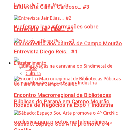
Entrevista Gilmar Cardoso… #3
Prefeitura leva informações sobre
Entrevista Jair Elias… #2
microcrédito aos bairros de Campo Mourão
Entrevista Diego Reis… #1
Entretenimento
Tudo
Cultura
Encontro Macrorregional de Bibliotecas
Públicas do Paraná em Campo Mourão
Rodada de Negócios na Expo + Indústria
exclusiva para o setor metalmecânico
Sábado: Espaço Sou Arte promove o 4º