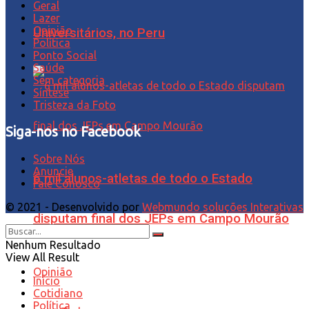
Geral
Lazer
Opinião
Universitários, no Peru
Política
Ponto Social
Saúde
Sem categoria
Síntese
Tristeza da Foto
Siga-nos no Facebook
Sobre Nós
Anuncie
6 mil alunos-atletas de todo o Estado
Fale Conosco
© 2021 - Desenvolvido por
Webmundo soluções Interativas
disputam final dos JEPs em Campo Mourão
Nenhum Resultado
View All Result
Opinião
Início
Cotidiano
Política