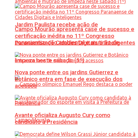
Jardim Paulista recebe ação de
Campo Mourão apresenta case de sucesso e
certificação inédita no 11º Congresso
conscientização ambiental e mutirão de
Paranaense de Cidades Digitais e Inteligentes
limpeza neste sábado (1º)
Nova ponte entre os jardins Gutierrez e
Botânico entra em fase de execução dos
acessos
Avante oficializa Augusto Cury como
candidato à Presidência