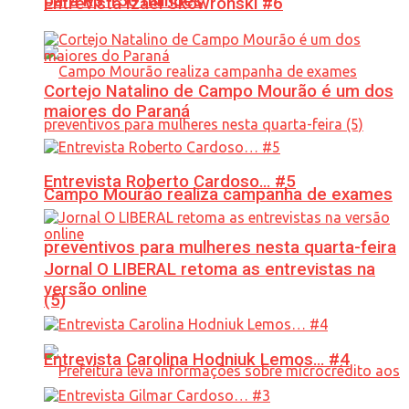
para R$ 150 milhões
Entrevista Izael Skowronski #6
Cortejo Natalino de Campo Mourão é um dos
maiores do Paraná
Entrevista Roberto Cardoso… #5
Campo Mourão realiza campanha de exames
preventivos para mulheres nesta quarta-feira
Jornal O LIBERAL retoma as entrevistas na
versão online
(5)
Entrevista Carolina Hodniuk Lemos… #4