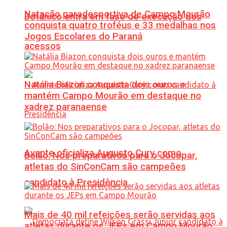
Natação paradesportiva de Campo Mourão
Botânico entra em fase de execução dos
conquista quatro troféus e 33 medalhas nos
Jogos Escolares do Paraná
acessos
Natália Biazon conquista dois ouros e
mantém Campo Mourão em destaque no
xadrez paranaense
Avante oficializa Augusto Cury como
Bolão: Nos preparativos para o Jocopar,
atletas do SinConCam são campeões
candidato à Presidência
Mais de 40 mil refeições serão servidas aos
atletas durante os JEPs em Campo Mourão