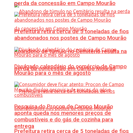
perda da concessão em Campo Mourão
Prefeitura retira cerca de 5 toneladas de fios
abandonados nos postes de Campo Mourão
Abandono de túmulo no Cemitério resulta na
Divulgado calendário do comércio de Campo
perda da concessão em Campo Mourão
Mourão para o mês de agosto
Pesquisa do Procon de Campo Mourão
aponta queda nos menores preços de
combustíveis e do gás de cozinha para
entrega
Prefeitura retira cerca de 5 toneladas de fios