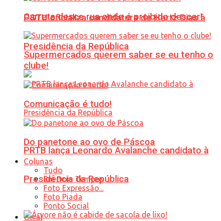
Carreta desce rua onde é proibido descer!
PSTU oficializa candidatura de Hertz Dias à
Presidência da República
Supermercados querem saber se eu tenho o
clube!
Comunicação é tudo!
Do panetone ao ovo de Páscoa
PRTB lança Leonardo Avalanche candidato à
Colunas
Tudo
Presidência da República
Em Dois Tempos
Foto Expressão...
Foto Piada
Ponto Social
Geral