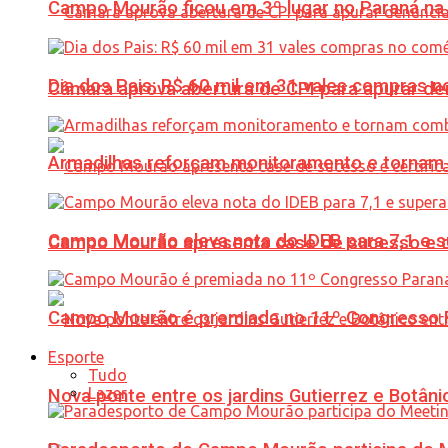
Campo Mourão ficou em 3º lugar no Paraná na 
Dia dos Pais: R$ 60 mil em 31 vales compras
Câmara aprova abertura de CPI para apurar d
Armadilhas reforçam monitoramento e tornam 
Campo Mourão eleva nota do IDEB para 7,1 e s
Campo Mourão apresenta case de sucesso e cer
Campo Mourão é premiada no 11º Congresso Pa
Esporte
Tudo
Lazer
Nova ponte entre os jardins Gutierrez e Botâ