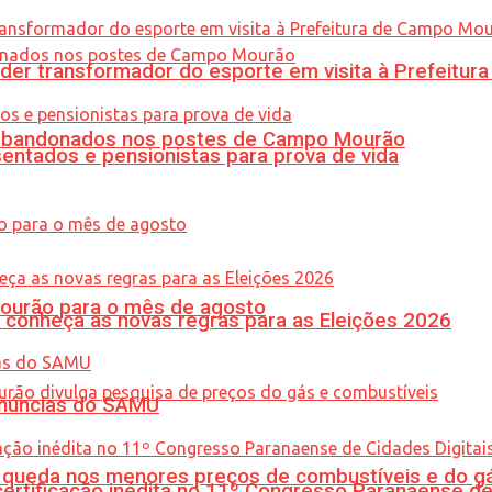
er transformador do esporte em visita à Prefeitu
os abandonados nos postes de Campo Mourão
entados e pensionistas para prova de vida
Mourão para o mês de agosto
 conheça as novas regras para as Eleições 2026
enúncias do SAMU
queda nos menores preços de combustíveis e do gá
tificação inédita no 11º Congresso Paranaense de C