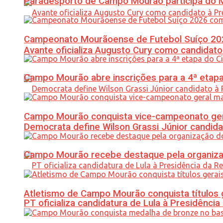
Paradesporto de Campo Mourão participa do M
Campeonato Mourãoense de Futebol Suíço 20
Avante oficializa Augusto Cury como candidato
Campo Mourão abre inscrições para a 4ª etapa 
Campo Mourão conquista vice-campeonato gera
Democrata define Wilson Grassi Júnior candida
Campo Mourão recebe destaque pela organiza
Atletismo de Campo Mourão conquista títulos 
PT oficializa candidatura de Lula à Presidência