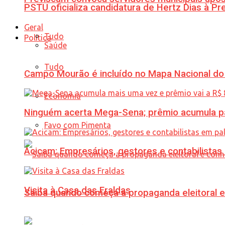
PSTU oficializa candidatura de Hertz Dias à Pr
Geral
Tudo
Política
Saúde
Tudo
Campo Mourão é incluído no Mapa Nacional do
Economia
Ninguém acerta Mega-Sena; prêmio acumula p
Favo com Pimenta
Acicam: Empresários, gestores e contabilistas
Visita à Casa das Fraldas
Saiba quando começa a propaganda eleitoral e