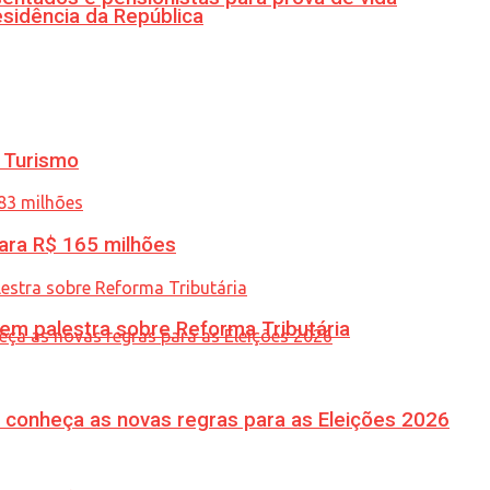
esidência da República
 Turismo
ara R$ 165 milhões
 em palestra sobre Reforma Tributária
 conheça as novas regras para as Eleições 2026