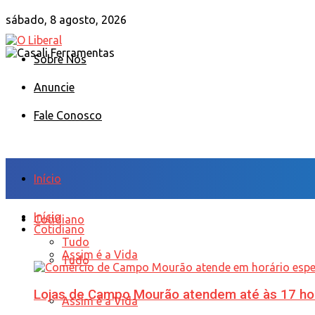
sábado, 8 agosto, 2026
Sobre Nós
Anuncie
Fale Conosco
Início
Início
Cotidiano
Cotidiano
Tudo
Assim é a Vida
Tudo
Lojas de Campo Mourão atendem até às 17 ho
Assim é a Vida