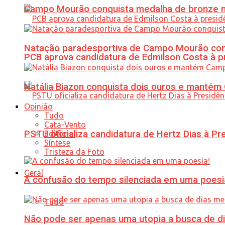
Campo Mourão conquista medalha de bronze no
Natação paradesportiva de Campo Mourão conq
PCB aprova candidatura de Edmilson Costa à p
Natália Biazon conquista dois ouros e mant
Opinião
Tudo
Cata-Vento
PSTU oficializa candidatura de Hertz Dias à Pr
Editorial
Síntese
Tristeza da Foto
Geral
A confusão do tempo silenciada em uma poesi
Tudo
Não pode ser apenas uma utopia a busca de d