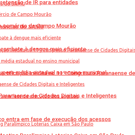
retenção de IR para entidades
 no comércio de Campo Mourão
enúncias do SAMU
combate à dengue mais eficiente
upera média estadual no ensino municipal
tificação inédita no 11º Congresso Paranaense de C
ranaense de Cidades Digitais e Inteligentes
nico entra em fase de execução dos acessos