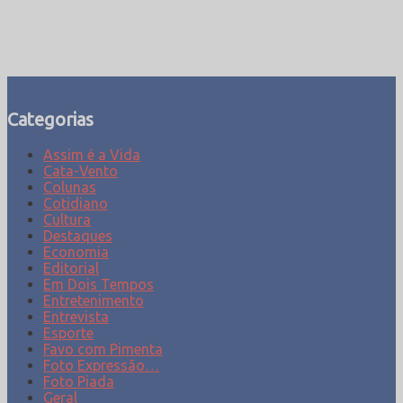
Categorias
Assim é a Vida
Cata-Vento
Colunas
Cotidiano
Cultura
Destaques
Economia
Editorial
Em Dois Tempos
Entretenimento
Entrevista
Esporte
Favo com Pimenta
Foto Expressão…
Foto Piada
Geral