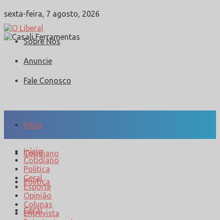
sexta-feira, 7 agosto, 2026
Sobre Nós
Anuncie
Fale Conosco
Início
Início
Cotidiano
Cotidiano
Política
Geral
Política
Esporte
Opinião
Colunas
Geral
Entrevista