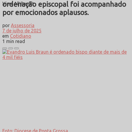
ordenação episcopal foi acompanhado
View All Result
por emocionados aplausos.
por
Assessoria
7 de julho de 2025
em
Cotidiano
1 min read
Foto: Diocese de Ponta Grossa