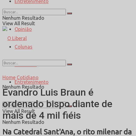
Entretenimento
Esporte
Nenhum Resultado
View All Result
Opinião
Colunas
Entrevista
Home
Cotidiano
Entretenimento
Nenhum Resultado
Evandro Luis Braun é
ordenado bispo diante de
View All Result
mais de 4 mil fiéis
Nenhum Resultado
Na Catedral Sant'Ana, o rito milenar da