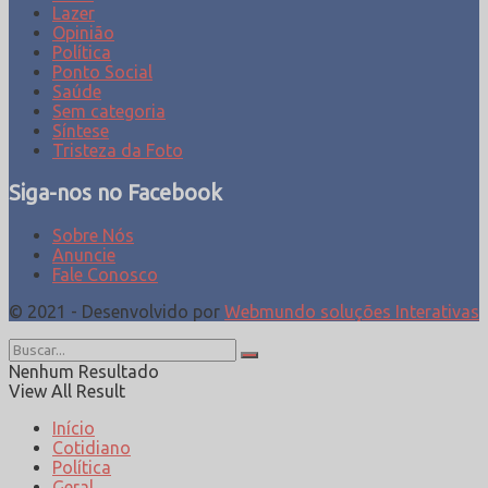
Lazer
Opinião
Política
Ponto Social
Saúde
Sem categoria
Síntese
Tristeza da Foto
Siga-nos no Facebook
Sobre Nós
Anuncie
Fale Conosco
© 2021 - Desenvolvido por
Webmundo soluções Interativas
Nenhum Resultado
View All Result
Início
Cotidiano
Política
Geral