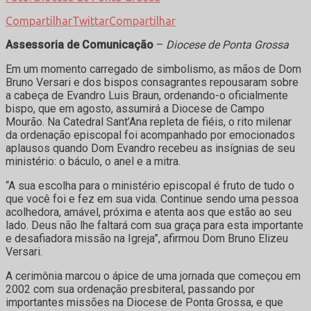
Compartilhar
Twittar
Compartilhar
Assessoria de Comunicação
–
Diocese de Ponta Grossa
Em um momento carregado de simbolismo, as mãos de Dom
Bruno Versari e dos bispos consagrantes repousaram sobre
a cabeça de Evandro Luis Braun, ordenando-o oficialmente
bispo, que em agosto, assumirá a Diocese de Campo
Mourão. Na Catedral Sant’Ana repleta de fiéis, o rito milenar
da ordenação episcopal foi acompanhado por emocionados
aplausos quando Dom Evandro recebeu as insígnias de seu
ministério: o báculo, o anel e a mitra.
“A sua escolha para o ministério episcopal é fruto de tudo o
que você foi e fez em sua vida. Continue sendo uma pessoa
acolhedora, amável, próxima e atenta aos que estão ao seu
lado. Deus não lhe faltará com sua graça para esta importante
e desafiadora missão na Igreja”, afirmou Dom Bruno Elizeu
Versari.
A cerimônia marcou o ápice de uma jornada que começou em
2002 com sua ordenação presbiteral, passando por
importantes missões na Diocese de Ponta Grossa, e que