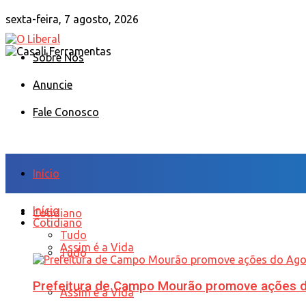
sexta-feira, 7 agosto, 2026
Sobre Nós
Anuncie
Fale Conosco
Início
Início
Cotidiano
Cotidiano
Tudo
Assim é a Vida
Tudo
Prefeitura de Campo Mourão promove ações do 
Assim é a Vida