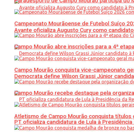
Paradesporto de Campo Mourão participa do M
Campeonato Mourãoense de Futebol Suíço 20
Avante oficializa Augusto Cury como candidato
Campo Mourão abre inscrições para a 4ª etapa 
Campo Mourão conquista vice-campeonato gera
Democrata define Wilson Grassi Júnior candida
Campo Mourão recebe destaque pela organiza
Atletismo de Campo Mourão conquista títulos 
PT oficializa candidatura de Lula à Presidência