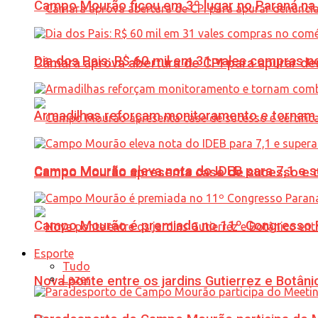
Campo Mourão ficou em 3º lugar no Paraná na 
Dia dos Pais: R$ 60 mil em 31 vales compras
Câmara aprova abertura de CPI para apurar d
Armadilhas reforçam monitoramento e tornam 
Campo Mourão eleva nota do IDEB para 7,1 e s
Campo Mourão apresenta case de sucesso e cer
Campo Mourão é premiada no 11º Congresso Pa
Esporte
Tudo
Lazer
Nova ponte entre os jardins Gutierrez e Botâ