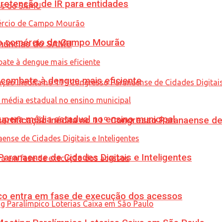
retenção de IR para entidades
 no comércio de Campo Mourão
enúncias do SAMU
combate à dengue mais eficiente
upera média estadual no ensino municipal
tificação inédita no 11º Congresso Paranaense de C
ranaense de Cidades Digitais e Inteligentes
nico entra em fase de execução dos acessos