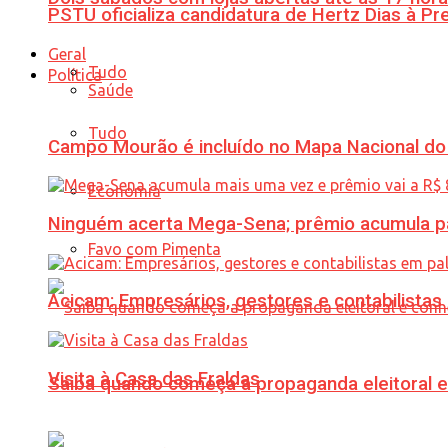
PSTU oficializa candidatura de Hertz Dias à Pr
Geral
Tudo
Política
Saúde
Tudo
Campo Mourão é incluído no Mapa Nacional do
Economia
Ninguém acerta Mega-Sena; prêmio acumula p
Favo com Pimenta
Acicam: Empresários, gestores e contabilistas
Visita à Casa das Fraldas
Saiba quando começa a propaganda eleitoral e