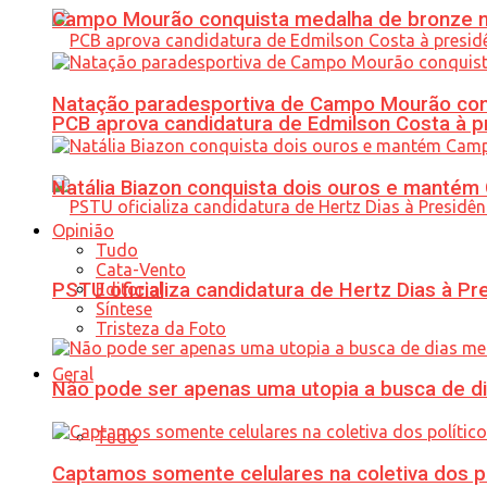
Campo Mourão conquista medalha de bronze no
Natação paradesportiva de Campo Mourão conq
PCB aprova candidatura de Edmilson Costa à p
Natália Biazon conquista dois ouros e mant
Opinião
Tudo
Cata-Vento
PSTU oficializa candidatura de Hertz Dias à Pr
Editorial
Síntese
Tristeza da Foto
Geral
Não pode ser apenas uma utopia a busca de d
Tudo
Captamos somente celulares na coletiva dos po