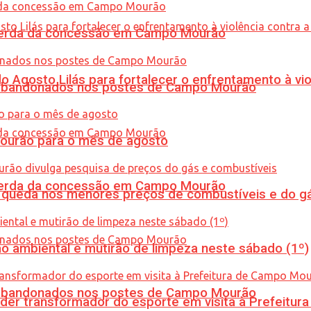
 perda da concessão em Campo Mourão
Agosto Lilás para fortalecer o enfrentamento à vio
os abandonados nos postes de Campo Mourão
Mourão para o mês de agosto
 perda da concessão em Campo Mourão
queda nos menores preços de combustíveis e do gá
ão ambiental e mutirão de limpeza neste sábado (1º)
os abandonados nos postes de Campo Mourão
er transformador do esporte em visita à Prefeitu