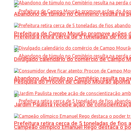
Abandono de túmulo no Cemitério resulta na
Prefeitura de Campo Mourão promove ações do 
Prefeitura retira cerca de 5 toneladas de fi
Divulgado calendário do comércio de Campo 
Abandono de túmulo no Cemitério resulta na
Pesquisa do Procon de Campo Mourão aponta 
Jardim Paulista recebe ação de conscientizaç
Prefeitura retira cerca de 5 toneladas de fi
Campeão olímpico Emanuel Rego destaca o pod