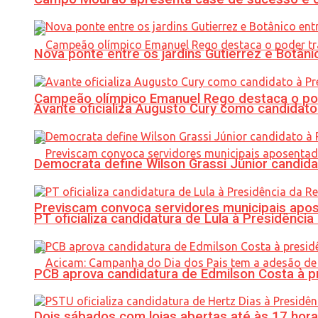
Nova ponte entre os jardins Gutierrez e Botâ
Campeão olímpico Emanuel Rego destaca o pod
Avante oficializa Augusto Cury como candidato
Democrata define Wilson Grassi Júnior candida
Previscam convoca servidores municipais apos
PT oficializa candidatura de Lula à Presidência
PCB aprova candidatura de Edmilson Costa à p
Dois sábados com lojas abertas até às 17 h