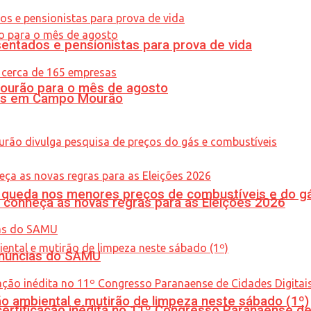
entados e pensionistas para prova de vida
Mourão para o mês de agosto
oras em Campo Mourão
queda nos menores preços de combustíveis e do gá
 conheça as novas regras para as Eleições 2026
enúncias do SAMU
ão ambiental e mutirão de limpeza neste sábado (1º)
tificação inédita no 11º Congresso Paranaense de C