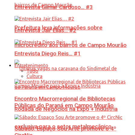
Entrevista Gilmar Cardoso… #3
Prefeitura leva informações sobre
Entrevista Jair Elias… #2
microcrédito aos bairros de Campo Mourão
Entrevista Diego Reis… #1
Entretenimento
Tudo
Cultura
Encontro Macrorregional de Bibliotecas
Públicas do Paraná em Campo Mourão
Rodada de Negócios na Expo + Indústria
exclusiva para o setor metalmecânico
Sábado: Espaço Sou Arte promove o 4º