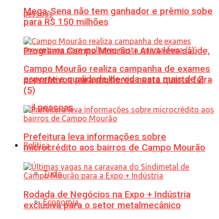
Mega-Sena não tem ganhador e prêmio sobe
para R$ 150 milhões
Programa Campo Mourão + Ativa leva saúde,
Campo Mourão realiza campanha de exames
esporte e qualidade de vida para mais de 2
preventivos para mulheres nesta quarta-feira
(5)
mil pessoas
Prefeitura leva informações sobre
Política
microcrédito aos bairros de Campo Mourão
Tudo
Rodada de Negócios na Expo + Indústria
Economia
exclusiva para o setor metalmecânico