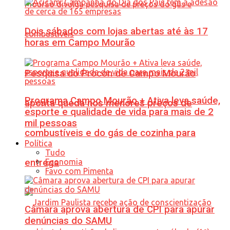
Dois sábados com lojas abertas até às 17
horas em Campo Mourão
Pesquisa do Procon de Campo Mourão
Programa Campo Mourão + Ativa leva saúde,
aponta queda nos menores preços de
esporte e qualidade de vida para mais de 2
mil pessoas
combustíveis e do gás de cozinha para
Política
Tudo
Economia
entrega
Favo com Pimenta
Câmara aprova abertura de CPI para apurar
denúncias do SAMU