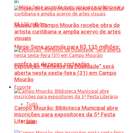
Museu de Campo Mourão recebe obra de
artista curitibana e amplia acervo de artes
visuais
Mega-Sena acumula para R$ 135 milhões;
confira as dezenas sorteadas
Exposição “Reflexos da Dualidade” será
aberta nesta sexta-feira (31) em Campo
Mourão
Esporte
Tudo
Campo Mourão: Biblioteca Municipal abre
inscrições para expositores da 5ª Festa
Literária
Lazer