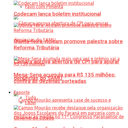
Favo com Pimenta
Codecam lança boletim institucional
Quinta-feira: Acicam promove palestra sobre
Reforma Tributária
Câmara aprova abertura de CPI para apurar
Mega-Sena acumula para R$ 135 milhões;
denúncias do SAMU
confira as dezenas sorteadas
Esporte
Tudo
Lazer