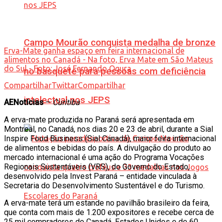
Campo Mourão conquista medalha de bronze
Erva-Mate ganha espaço em feira internacional de
alimentos no Canadá - Na foto, Erva Mate em São Mateus
do Sul - Foto: José Fernando Ogura
no basquete para pessoas com deficiência
Compartilhar
Twittar
Compartilhar
intelectual nos JEPS
AENotícias
–
Curitiba
A erva-mate produzida no Paraná será apresentada em
Montreal, no Canadá, nos dias 20 e 23 de abril, durante a Sial
Inspire Food Business (Sial Canadá), maior feira internacional
de alimentos e bebidas do país. A divulgação do produto ao
mercado internacional é uma ação do Programa Vocações
Regionais Sustentáveis (VRS), do Governo do Estado,
desenvolvido pela Invest Paraná – entidade vinculada à
Secretaria do Desenvolvimento Sustentável e do Turismo.
A erva-mate terá um estande no pavilhão brasileiro da feira,
que conta com mais de 1.200 expositores e recebe cerca de
25 mil compradores do Canadá, Estados Unidos e de 60