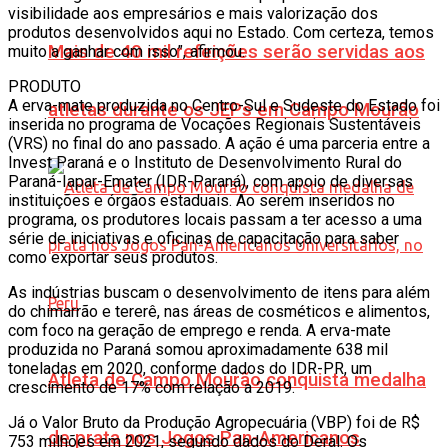
visibilidade aos empresários e mais valorização dos
produtos desenvolvidos aqui no Estado. Com certeza, temos
Mais de 40 mil refeições serão servidas aos
muito a ganhar com isso”, afirmou.
PRODUTO
A erva-mate produzida no Centro-Sul e Sudeste do Estado foi
atletas durante os JEPs em Campo Mourão
inserida no programa de Vocações Regionais Sustentáveis
(VRS) no final do ano passado. A ação é uma parceria entre a
Invest Paraná e o Instituto de Desenvolvimento Rural do
Paraná-Iapar-Emater (IDR-Paraná), com apoio de diversas
instituições e órgãos estaduais. Ao serem inseridos no
programa, os produtores locais passam a ter acesso a uma
série de iniciativas e oficinas de capacitação para saber
como exportar seus produtos.
As indústrias buscam o desenvolvimento de itens para além
do chimarrão e tererê, nas áreas de cosméticos e alimentos,
com foco na geração de emprego e renda. A erva-mate
produzida no Paraná somou aproximadamente 638 mil
toneladas em 2020, conforme dados do IDR-PR, um
Atleta de Campo Mourão conquista medalha
crescimento de 17% com relação a 2019.
Já o Valor Bruto da Produção Agropecuária (VBP) foi de R$
de prata nos Jogos Pan-Americanos
753 milhões em 2021, segundo dados do Deral. Os