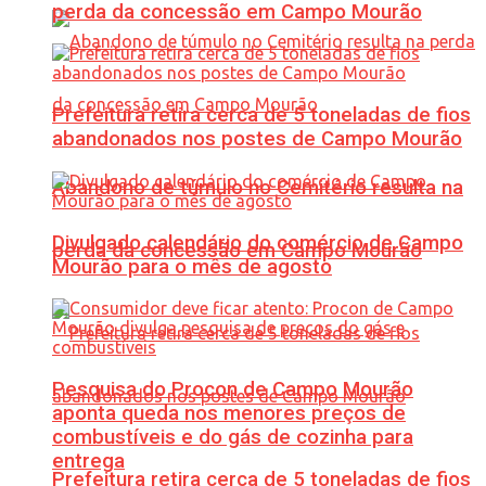
perda da concessão em Campo Mourão
Prefeitura retira cerca de 5 toneladas de fios
abandonados nos postes de Campo Mourão
Abandono de túmulo no Cemitério resulta na
Divulgado calendário do comércio de Campo
perda da concessão em Campo Mourão
Mourão para o mês de agosto
Pesquisa do Procon de Campo Mourão
aponta queda nos menores preços de
combustíveis e do gás de cozinha para
entrega
Prefeitura retira cerca de 5 toneladas de fios