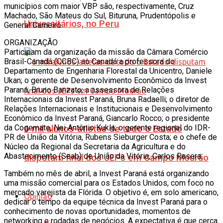
municípios com maior VBP são, respectivamente, Cruz
Machado, São Mateus do Sul, Bituruna, Prudentópolis e
Universitários, no Peru
General Carneiro.
ORGANIZAÇÃO
Participam da organização da missão da Câmara Comércio
Brasil-Canadá (CCBC) ao Canadá a professora do
Departamento de Engenharia Florestal da Unicentro, Daniele
Ukan; o gerente de Desenvolvimento Econômico da Invest
Paraná, Bruno Banzato; a assessora de Relações
Internacionais da Invest Paraná, Bruna Radaelli; o diretor de
Relações Internacionais e Institucionais e Desenvolvimento
Econômico da Invest Paraná, Giancarlo Rocco; o presidente
da Cogemate, Nei Antônio Kukla; o gerente regional do IDR-
6 mil alunos-atletas de todo o Estado
PR de União da Vitória, Rubens Sieburger Costa; e o chefe de
Núcleo da Regional da Secretaria da Agricultura e do
Abastecimento (Seab) de União da Vitória, Carlos Rasera.
disputam final dos JEPs em Campo Mourão
Também no mês de abril, a Invest Paraná está organizando
uma missão comercial para os Estados Unidos, com foco no
mercado varejista da Flórida. O objetivo é, em solo americano,
Opinião
dedicar o tempo da equipe técnica da Invest Paraná para o
conhecimento de novas oportunidades, momentos de
networking e rodadas de negócios. A expectativa é que cerca