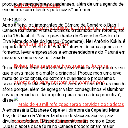
produto a compradores canadenses, além de uma agenda de
xadrez paranaense
encontros com clientes potenciais”, informa.
MERCADOS
Após a feira, os integrantes da Câmara de Comércio Brasil-
Canadá realizarão visitas técnicas e reuniões em Toronto, até
o dia 26 de abril. Para o presidente do Conselho Gestor da
Erva Mate do Vale do Iguaçu (Cogemate), Nei Antônio Kukla, é
importante o Governo do Estado, através de uma agência de
fomento, levar empresários e empreendedores do Paraná em
missões como essa no Canadá.
Bolão: Nos preparativos para o Jocopar,
“É muito importante apresentar para o mundo os produtos em
que a erva-mate é a matéria principal. Produzimos uma erva-
mate de excelência, de extrema qualidade e precisamos
atletas do SinConCam são campeões
fazer com que ela chegue aos diversos consumidores mundo
afora porque, além de agregar valor, conseguimos vislumbrar
novos mercados e dar impulso para essa cadeia produtiva”,
disse.
A empresária Elizabete Capeleti, diretora da Capeleti Mate
Tea, de União da Vitória, também destaca as ações para
divulgar o produto. “Missões internacionais como a Expo
Dubai e agora essa feira no Canadá proporcionam maior