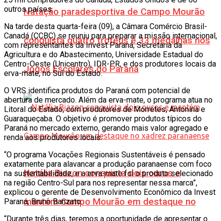
outros países.
Natação paradesportiva de Campo Mourão
Na tarde desta quarta-feira (09), a Câmara Comércio Brasil-
Canadá (CCBC) se reuniu para preparar a missão internacional,
conquista quatro troféus e 33 medalhas nos
com representantes da Invest Paraná, Secretaria da
Agricultura e do Abastecimento, Universidade Estadual do
Centro-Oeste (Unicentro), IDR-PR, e dos produtores locais da
Jogos Escolares do Paraná
erva-mate, no Sul do Estado.
O VRS identifica produtos do Paraná com potencial de
abertura de mercado. Além da erva-mate, o programa atua no
Litoral do Estado, com produtores de Morretes, Antonina e
Guaraqueçaba. O objetivo é promover produtos típicos do
Paraná no mercado externo, gerando mais valor agregado e
renda aos produtores locais.
“O programa Vocações Regionais Sustentáveis é pensado
exatamente para alavancar a produção paranaense com foco
Natália Biazon conquista dois ouros e
na sustentabilidade, e a erva-mate foi o produto selecionado
na região Centro-Sul para nos representar nessa marca”,
explicou o gerente de Desenvolvimento Econômico da Invest
mantém Campo Mourão em destaque no
Paraná, Bruno Banzato.
“Durante três dias, teremos a oportunidade de apresentar o