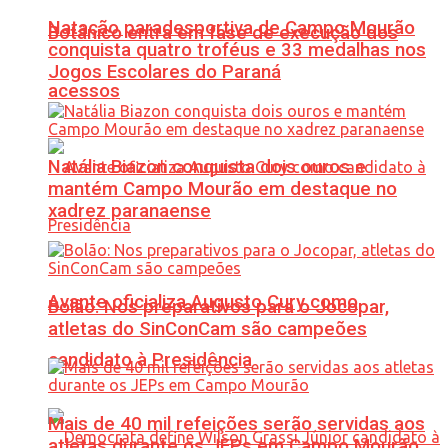
Natação paradesportiva de Campo Mourão
Botânico entra em fase de execução dos
conquista quatro troféus e 33 medalhas nos
Jogos Escolares do Paraná
acessos
Natália Biazon conquista dois ouros e
mantém Campo Mourão em destaque no
xadrez paranaense
Avante oficializa Augusto Cury como
Bolão: Nos preparativos para o Jocopar,
atletas do SinConCam são campeões
candidato à Presidência
Mais de 40 mil refeições serão servidas aos
atletas durante os JEPs em Campo Mourão