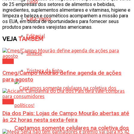
Tudo
de 25 empresas dos setores de alimentos e bebidas,
ingredientes, suplementos alimentares e vitaminas, higiene e
limpeza e beleza e cosméticos acompanhem a missão para
Cata-Vento
os EUA, em busca de oportunidades para fornecer seus
produtos para redes varejistas americanas.
Editorial
VEJA
TAMBÉM
Síntese
Geral
Tristeza da Foto
Cmeg/Campo Mourão define agenda de ações
para agosto
Geral
Dia dos Pais: Lojas de Campo Mourão abertas até
às 22 horas nesta sexta-feira
Captamos somente celulares na coletiva dos