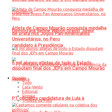
Atleta de Campo Mourão conquista medalha
Democrata define Wilson Grassi Júnior
de prata nos Jogos Pan-Americanos
Universitários, no Peru
candidato à Presidência
6 mil alunos-atletas de todo o Estado
disputam final dos JEPs em Campo Mourão
Opinião
Tudo
Cata-Vento
Editorial
Síntese
PT oficializa candidatura de Lula à
Tristeza da Foto