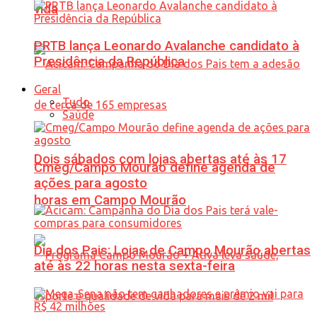
vida
PRTB lança Leonardo Avalanche candidato à
Presidência da República
Geral
Tudo
Saúde
Dois sábados com lojas abertas até às 17
Cmeg/Campo Mourão define agenda de
ações para agosto
horas em Campo Mourão
Dia dos Pais: Lojas de Campo Mourão abertas
até às 22 horas nesta sexta-feira