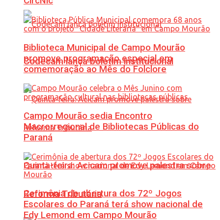
CircNic
Biblioteca Municipal de Campo Mourão
promove programação especial em
Codecam lança boletim institucional
comemoração ao Mês do Folclore
Campo Mourão sedia Encontro
Macrorregional de Bibliotecas Públicas do
Paraná
Quinta-feira: Acicam promove palestra sobre
Cerimônia de abertura dos 72º Jogos
Reforma Tributária
Escolares do Paraná terá show nacional de
Edy Lemond em Campo Mourão