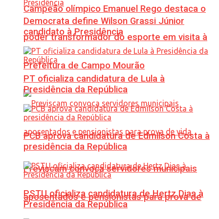
Campeão olímpico Emanuel Rego destaca o
Democrata define Wilson Grassi Júnior
candidato à Presidência
poder transformador do esporte em visita à
Prefeitura de Campo Mourão
PT oficializa candidatura de Lula à
Presidência da República
PCB aprova candidatura de Edmilson Costa à
presidência da República
Previscam convoca servidores municipais
PSTU oficializa candidatura de Hertz Dias à
aposentados e pensionistas para prova de
Presidência da República