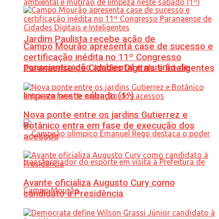
Jardim Paulista recebe ação de
Campo Mourão apresenta case de sucesso e
certificação inédita no 11º Congresso
conscientização ambiental e mutirão de
Paranaense de Cidades Digitais e Inteligentes
limpeza neste sábado (1º)
Nova ponte entre os jardins Gutierrez e
Botânico entra em fase de execução dos
acessos
Avante oficializa Augusto Cury como
candidato à Presidência