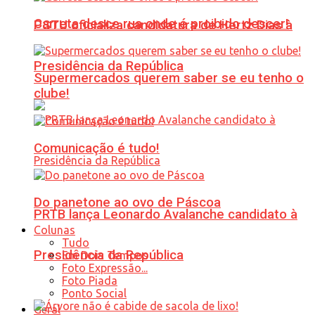
Carreta desce rua onde é proibido descer!
PSTU oficializa candidatura de Hertz Dias à
Presidência da República
Supermercados querem saber se eu tenho o
clube!
Comunicação é tudo!
Do panetone ao ovo de Páscoa
PRTB lança Leonardo Avalanche candidato à
Colunas
Tudo
Presidência da República
Em Dois Tempos
Foto Expressão...
Foto Piada
Ponto Social
Geral