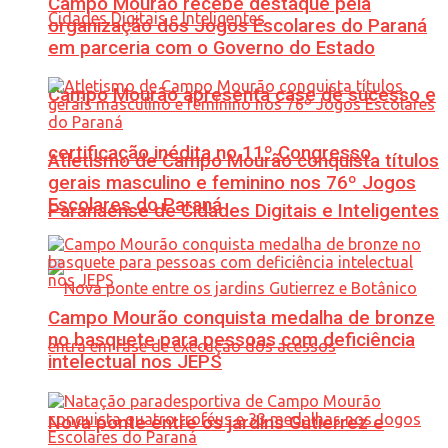
Campo Mourão recebe destaque pela
organização dos Jogos Escolares do Paraná
em parceria com o Governo do Estado
Campo Mourão apresenta case de sucesso e
certificação inédita no 11º Congresso
Atletismo de Campo Mourão conquista títulos
gerais masculino e feminino nos 76º Jogos
Escolares do Paraná
Paranaense de Cidades Digitais e Inteligentes
Campo Mourão conquista medalha de bronze
no basquete para pessoas com deficiência
intelectual nos JEPS
Nova ponte entre os jardins Gutierrez e