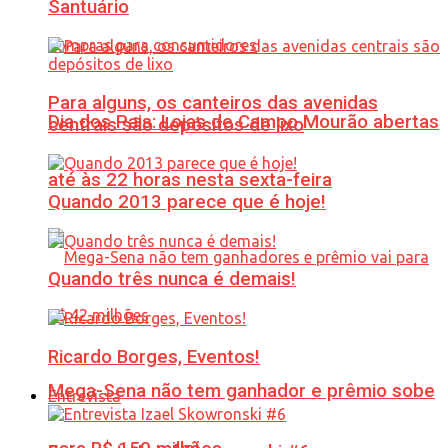
Santuário
Para alguns, os canteiros das avenidas
Dia dos Pais: Lojas de Campo Mourão abertas
centrais são depósitos de lixo
até às 22 horas nesta sexta-feira
Quando 2013 parece que é hoje!
Quando três nunca é demais!
Ricardo Borges, Eventos!
Mega-Sena não tem ganhador e prêmio sobe
Entrevista