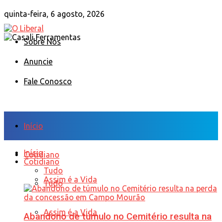
quinta-feira, 6 agosto, 2026
Sobre Nós
Anuncie
Fale Conosco
Início
Início
Cotidiano
Cotidiano
Tudo
Assim é a Vida
Tudo
Assim é a Vida
Abandono de túmulo no Cemitério resulta na