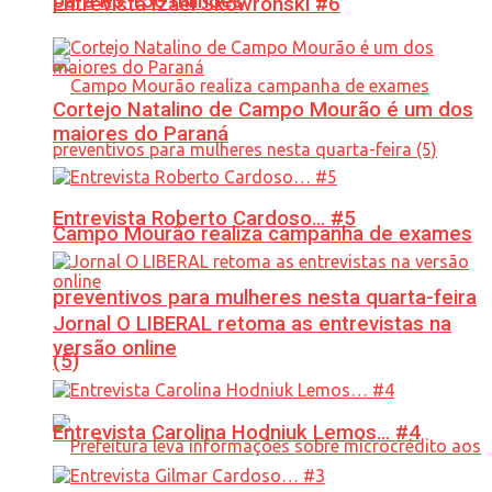
para R$ 150 milhões
Entrevista Izael Skowronski #6
Cortejo Natalino de Campo Mourão é um dos
maiores do Paraná
Entrevista Roberto Cardoso… #5
Campo Mourão realiza campanha de exames
preventivos para mulheres nesta quarta-feira
Jornal O LIBERAL retoma as entrevistas na
versão online
(5)
Entrevista Carolina Hodniuk Lemos… #4