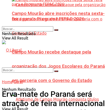
Campo Mourão abre inscrições nesta sexta-
feira para o Programa FEPAC 2026
Nenhum Resultado
View All Result
Campo Mourão recebe destaque pela
organização dos Jogos Escolares do Paraná
em parceria com o Governo do Estado
Home
Geral
Nenhum Resultado
Erva-mate do Paraná será
atração de feira internacional
View All Result