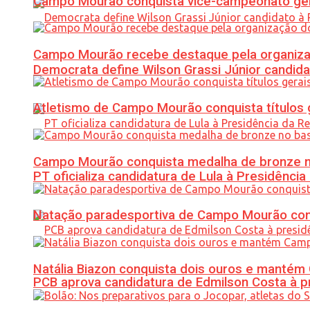
Campo Mourão conquista vice-campeonato gera
Campo Mourão recebe destaque pela organiza
Democrata define Wilson Grassi Júnior candida
Atletismo de Campo Mourão conquista títulos 
Campo Mourão conquista medalha de bronze no
PT oficializa candidatura de Lula à Presidência
Natação paradesportiva de Campo Mourão conq
Natália Biazon conquista dois ouros e mant
PCB aprova candidatura de Edmilson Costa à p