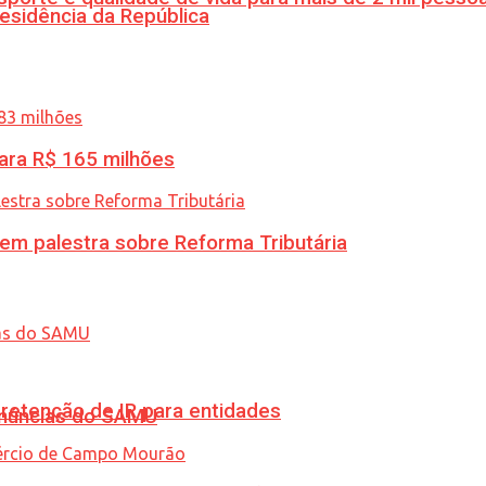
esidência da República
ara R$ 165 milhões
 em palestra sobre Reforma Tributária
retenção de IR para entidades
enúncias do SAMU