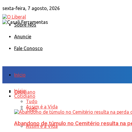
sexta-feira, 7 agosto, 2026
Sobre Nós
Anuncie
Fale Conosco
Início
Início
Cotidiano
Cotidiano
Tudo
Assim é a Vida
Tudo
Abandono de túmulo no Cemitério resulta na
Assim é a Vida