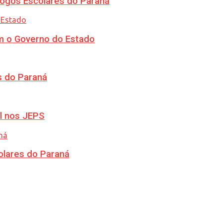
ogos Escolares do Paraná
m o Governo do Estado
s do Paraná
l nos JEPS
olares do Paraná