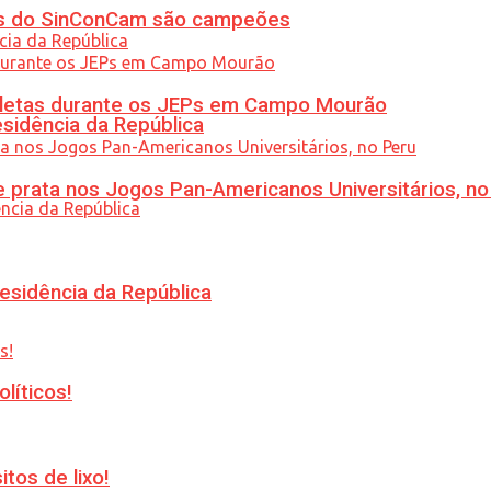
etas do SinConCam são campeões
atletas durante os JEPs em Campo Mourão
esidência da República
 prata nos Jogos Pan-Americanos Universitários, no
esidência da República
líticos!
tos de lixo!