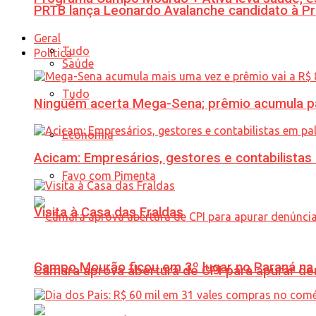
PRTB lança Leonardo Avalanche candidato à Pr
Geral
Tudo
Política
Saúde
Tudo
Ninguém acerta Mega-Sena; prêmio acumula p
Economia
Acicam: Empresários, gestores e contabilistas
Favo com Pimenta
Visita à Casa das Fraldas
Campo Mourão ficou em 3º lugar no Paraná na 
Câmara aprova abertura de CPI para apurar d