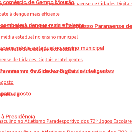
 no comércio de Campo Mourão
combate à dengue mais eficiente
tificação inédita no 11º Congresso Paranaense de C
upera média estadual no ensino municipal
ranaense de Cidades Digitais e Inteligentes
nico entra em fase de execução dos acessos
para agosto
 à Presidência