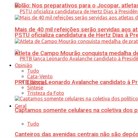
Bolão: Nos preparativos para o Jocopar, atl
Mais de 40 mil refeições serão servidas aos 
PSTU oficializa candidatura de Hertz Dias à Pr
Atleta de Campo Mourão conquista medalha de
Opinião
Tudo
Cata-Vento
PRTB lança Leonardo Avalanche candidato à Pr
Editorial
Síntese
Tristeza da Foto
Geral
Captamos somente celulares na coletiva dos po
Tudo
Canteiros das avenidas centrais não são depósi