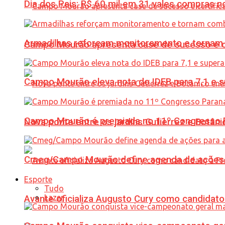
Dia dos Pais: R$ 60 mil em 31 vales compras
Armadilhas reforçam monitoramento e tornam 
Campo Mourão apresenta case de sucesso e cer
Campo Mourão eleva nota do IDEB para 7,1 e s
Campo Mourão é premiada no 11º Congresso Pa
Nova ponte entre os jardins Gutierrez e Botâ
Cmeg/Campo Mourão define agenda de ações 
Esporte
Tudo
Lazer
Avante oficializa Augusto Cury como candidato