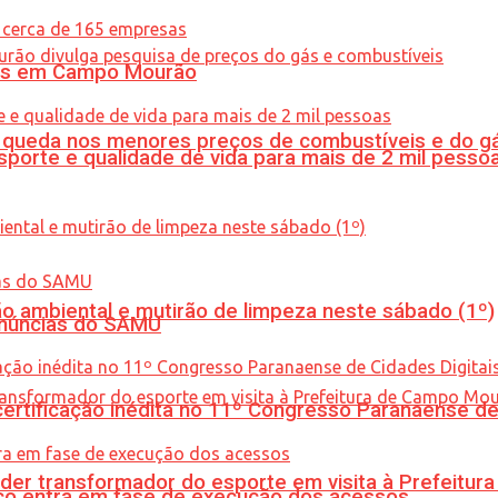
oras em Campo Mourão
queda nos menores preços de combustíveis e do gá
porte e qualidade de vida para mais de 2 mil pesso
ão ambiental e mutirão de limpeza neste sábado (1º)
enúncias do SAMU
tificação inédita no 11º Congresso Paranaense de C
er transformador do esporte em visita à Prefeitu
nico entra em fase de execução dos acessos