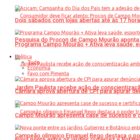
Dois sábados com lojas abertas até às 17 h
Pesquisa do Procon de Campo Mourão aponta 
Programa Campo Mourão + Ativa leva saúde, es
Política
Tudo
Economia
Favo com Pimenta
Jardim Paulista recebe ação de conscientizaç
Câmara aprova abertura de CPI para apurar d
Campo Mourão apresenta case de sucesso e cer
Campeão olímpico Emanuel Rego destaca o pod
Nova ponte entre os jardins Gutierrez e Botâ