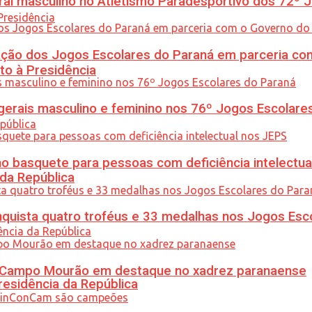
l masculino no Atletismo Paradesportivo dos 72º J
ção dos Jogos Escolares do Paraná em parceria co
to à Presidência
gerais masculino e feminino nos 76º Jogos Escolare
 basquete para pessoas com deficiência intelectua
 da República
uista quatro troféus e 33 medalhas nos Jogos Esc
ém Campo Mourão em destaque no xadrez paranaense
residência da República