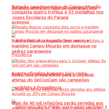
Natação paradesportiva de Campo Mourão
Botânico entra em fase de execução dos
conquista quatro troféus e 33 medalhas nos
Jogos Escolares do Paraná
acessos
Natália Biazon conquista dois ouros e
mantém Campo Mourão em destaque no
xadrez paranaense
Avante oficializa Augusto Cury como
Bolão: Nos preparativos para o Jocopar,
atletas do SinConCam são campeões
candidato à Presidência
Mais de 40 mil refeições serão servidas aos
atletas durante os JEPs em Campo Mourão