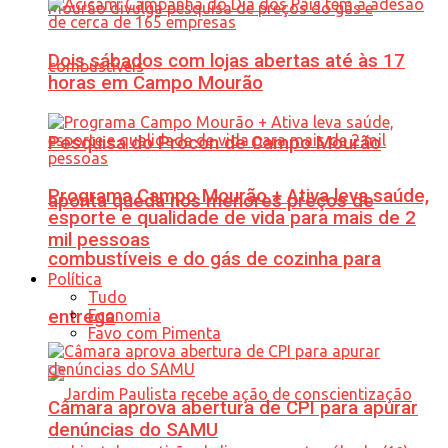
Dois sábados com lojas abertas até às 17
horas em Campo Mourão
Pesquisa do Procon de Campo Mourão
Programa Campo Mourão + Ativa leva saúde,
aponta queda nos menores preços de
esporte e qualidade de vida para mais de 2
mil pessoas
combustíveis e do gás de cozinha para
Política
Tudo
Economia
entrega
Favo com Pimenta
Câmara aprova abertura de CPI para apurar
denúncias do SAMU