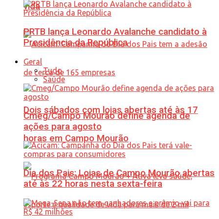
vida
PRTB lança Leonardo Avalanche candidato à
Presidência da República
Geral
Tudo
Saúde
Dois sábados com lojas abertas até às 17
Cmeg/Campo Mourão define agenda de
ações para agosto
horas em Campo Mourão
Dia dos Pais: Lojas de Campo Mourão abertas
até às 22 horas nesta sexta-feira