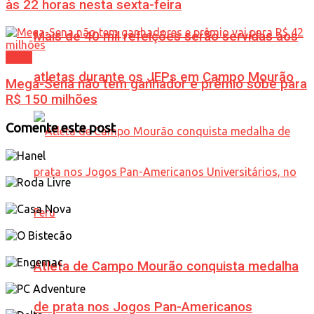
às 22 horas nesta sexta-feira
Mais de 40 mil refeições serão servidas aos
Geral
atletas durante os JEPs em Campo Mourão
Mega-Sena não tem ganhador e prêmio sobe para
R$ 150 milhões
Comente este post
Atleta de Campo Mourão conquista medalha
de prata nos Jogos Pan-Americanos