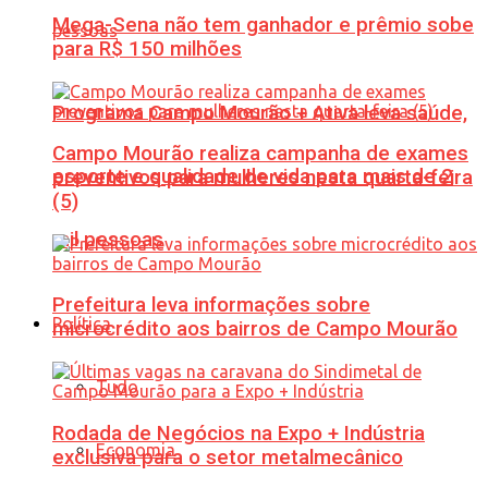
Mega-Sena não tem ganhador e prêmio sobe
para R$ 150 milhões
Programa Campo Mourão + Ativa leva saúde,
Campo Mourão realiza campanha de exames
esporte e qualidade de vida para mais de 2
preventivos para mulheres nesta quarta-feira
(5)
mil pessoas
Prefeitura leva informações sobre
Política
microcrédito aos bairros de Campo Mourão
Tudo
Rodada de Negócios na Expo + Indústria
Economia
exclusiva para o setor metalmecânico