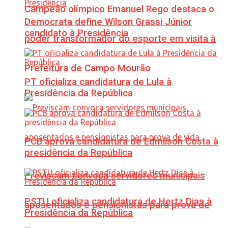
Campeão olímpico Emanuel Rego destaca o
Democrata define Wilson Grassi Júnior
candidato à Presidência
poder transformador do esporte em visita à
Prefeitura de Campo Mourão
PT oficializa candidatura de Lula à
Presidência da República
PCB aprova candidatura de Edmilson Costa à
presidência da República
Previscam convoca servidores municipais
PSTU oficializa candidatura de Hertz Dias à
aposentados e pensionistas para prova de
Presidência da República