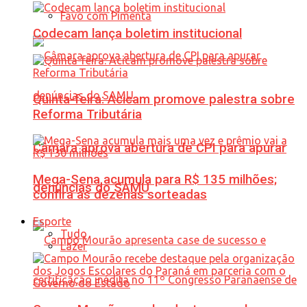
Favo com Pimenta
Codecam lança boletim institucional
Quinta-feira: Acicam promove palestra sobre
Reforma Tributária
Câmara aprova abertura de CPI para apurar
Mega-Sena acumula para R$ 135 milhões;
denúncias do SAMU
confira as dezenas sorteadas
Esporte
Tudo
Lazer