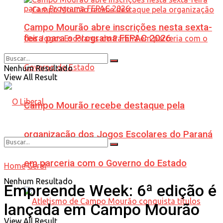
Campo Mourão abre inscrições nesta sexta-
feira para o Programa FEPAC 2026
Nenhum Resultado
View All Result
Campo Mourão recebe destaque pela
organização dos Jogos Escolares do Paraná
em parceria com o Governo do Estado
Home
Geral
Nenhum Resultado
Empreende Week: 6ª edição é
lançada em Campo Mourão
View All Result