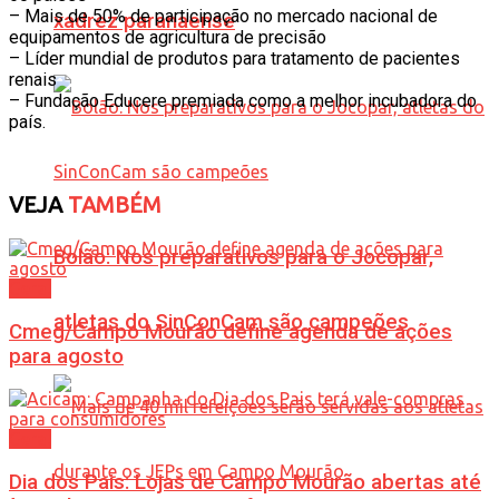
– Mais de 50% de participação no mercado nacional de
xadrez paranaense
equipamentos de agricultura de precisão
– Líder mundial de produtos para tratamento de pacientes
renais
– Fundação Educere premiada como a melhor incubadora do
país.
VEJA
TAMBÉM
Bolão: Nos preparativos para o Jocopar,
Geral
atletas do SinConCam são campeões
Cmeg/Campo Mourão define agenda de ações
para agosto
Geral
Dia dos Pais: Lojas de Campo Mourão abertas até