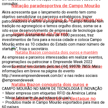
consultor.
Natação paradesportiva de Campo Mourão
Akira acrescenta que o lançamento do evento tem como
objetivo sensibilizar os parceiros estratégicos, trazer
conquista quatro troféus e 33 medalhas nos
patrocinadores e definir a programação. “Campo Mourão tem
tradição no agronegócio e temos orgulho disso, soma-se a
isto esse desenvolvimento de empresas de tecnologia que
Jogos Escolares do Paraná
já empregam diretamente mais de 1.600 pessoas, traz
investimentos de fora para a nossa cidade e coloca Campo
Mourão entre as 10 cidades do Estado com maior número de
startups”, frisa o secretário.
As empresas e parceiros interessadas em realizar eventos,
programações ou patrocinar o Empreende Week 2022
deverão entrar em contato pelo tel. (44) 99978-7855. Mais
informações em breve na página do evento
http://www.empreendeweek.com.br/ e nas redes sociais
@empreendeweek
Natália Biazon conquista dois ouros e
CAMPO MOURÃO NO MAPA DE TECNOLOGIA E INOVAÇÃO
– Maior empresa com etiquetas RFID da América Latina
– Maior fabricante de autoclaves do país.
mantém Campo Mourão em destaque no
– Produtos made in Campo Mourão exportados para mais de
60 países