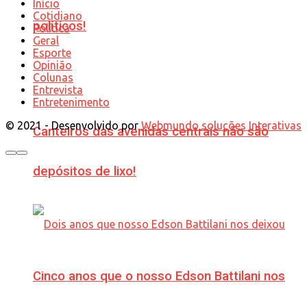
Início
Cotidiano
políticos!
Política
Geral
Esporte
Opinião
Colunas
Entrevista
Entretenimento
© 2021 - Desenvolvido por
Webmundo soluções Interativas
Canteiros das avenidas centrais não são
depósitos de lixo!
Cinco anos que o nosso Edson Battilani nos