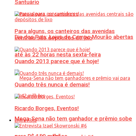
Santuário
Para alguns, os canteiros das avenidas
Dia dos Pais: Lojas de Campo Mourão abertas
centrais são depósitos de lixo
até às 22 horas nesta sexta-feira
Quando 2013 parece que é hoje!
Quando três nunca é demais!
Ricardo Borges, Eventos!
Mega-Sena não tem ganhador e prêmio sobe
Entrevista