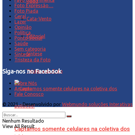
Tudo
Foto Expressão…
Foto Piada
Geral
Cata-Vento
Lazer
Opinião
Política
Editorial
Ponto Social
Saúde
Sem categoria
Síntese
Síntese
Tristeza da Foto
Siga-nos no Facebook
Tristeza da Foto
Sobre Nós
Anuncie
Fale Conosco
© 2021 - Desenvolvido por
Webmundo soluções Interativas
Nenhum Resultado
View All Result
Captamos somente celulares na coletiva dos