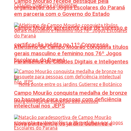
Campo Mourão recebe destaque pela
organização dos Jogos Escolares do Paraná
em parceria com o Governo do Estado
Campo Mourão apresenta case de sucesso e
certificação inédita no 11º Congresso
Atletismo de Campo Mourão conquista títulos
gerais masculino e feminino nos 76º Jogos
Escolares do Paraná
Paranaense de Cidades Digitais e Inteligentes
Campo Mourão conquista medalha de bronze
no basquete para pessoas com deficiência
intelectual nos JEPS
Nova ponte entre os jardins Gutierrez e