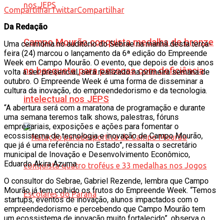
Compartilhar
Twittar
Compartilhar
Da Redação
Campo Mourão conquista medalha de bronze
Uma cerimônia no auditório do Sebrae na manhã desta terça-
feira (24) marcou o lançamento da 6ª edição do Empreende
Week em Campo Mourão. O evento, que depois de dois anos
no basquete para pessoas com deficiência
volta a ser presencial, será realizado na primeira semana de
outubro. O Empreende Week é uma forma de disseminar a
cultura da inovação, do empreendedorismo e da tecnologia.
intelectual nos JEPS
“A abertura será com a maratona de programação e durante
uma semana teremos talk shows, palestras, fóruns
empresariais, exposições e ações para fomentar o
ecossistema de tecnologia e inovação de Campo Mourão,
que já é uma referência no Estado”, ressalta o secretário
municipal de Inovação e Desenvolvimento Econômico,
Eduardo Akira Azuma.
O consultor do Sebrae, Gabriel Rezende, lembra que Campo
Mourão já tem colhido os frutos do Empreende Week. “Temos
startups, eventos de inovação, alunos impactados com o
empreendedorismo e percebendo que Campo Mourão tem
um ecossistema de inovação muito fortalecido”, observa o