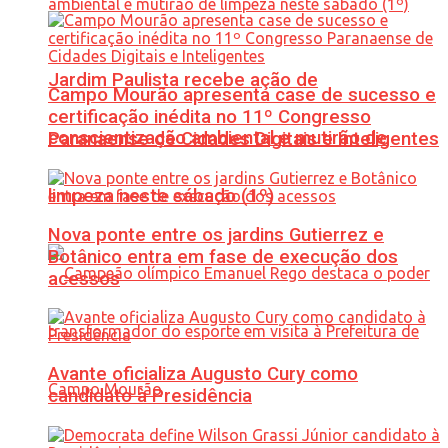
Jardim Paulista recebe ação de
Campo Mourão apresenta case de sucesso e
certificação inédita no 11º Congresso
conscientização ambiental e mutirão de
Paranaense de Cidades Digitais e Inteligentes
limpeza neste sábado (1º)
Nova ponte entre os jardins Gutierrez e
Botânico entra em fase de execução dos
acessos
Avante oficializa Augusto Cury como
candidato à Presidência