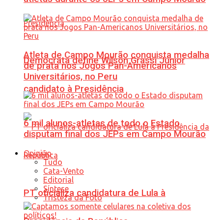
Atleta de Campo Mourão conquista medalha
Democrata define Wilson Grassi Júnior
de prata nos Jogos Pan-Americanos
Universitários, no Peru
candidato à Presidência
6 mil alunos-atletas de todo o Estado
disputam final dos JEPs em Campo Mourão
Opinião
Tudo
Cata-Vento
Editorial
Síntese
PT oficializa candidatura de Lula à
Tristeza da Foto