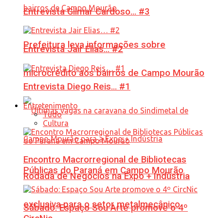
Entrevista Gilmar Cardoso… #3
Prefeitura leva informações sobre
Entrevista Jair Elias… #2
microcrédito aos bairros de Campo Mourão
Entrevista Diego Reis… #1
Entretenimento
Tudo
Cultura
Encontro Macrorregional de Bibliotecas
Públicas do Paraná em Campo Mourão
Rodada de Negócios na Expo + Indústria
exclusiva para o setor metalmecânico
Sábado: Espaço Sou Arte promove o 4º