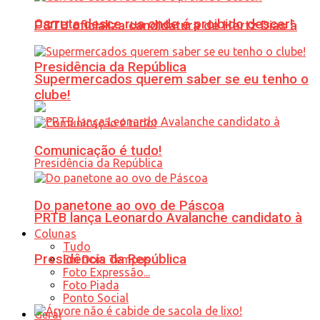
Carreta desce rua onde é proibido descer!
PSTU oficializa candidatura de Hertz Dias à
Presidência da República
Supermercados querem saber se eu tenho o
clube!
Comunicação é tudo!
Do panetone ao ovo de Páscoa
PRTB lança Leonardo Avalanche candidato à
Colunas
Tudo
Presidência da República
Em Dois Tempos
Foto Expressão...
Foto Piada
Ponto Social
Geral