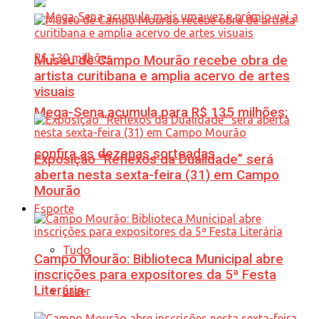
Museu de Campo Mourão recebe obra de
artista curitibana e amplia acervo de artes
visuais
Mega-Sena acumula para R$ 135 milhões;
confira as dezenas sorteadas
Exposição “Reflexos da Dualidade” será
aberta nesta sexta-feira (31) em Campo
Mourão
Esporte
Tudo
Campo Mourão: Biblioteca Municipal abre
inscrições para expositores da 5ª Festa
Literária
Lazer