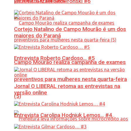
para R$ 150 milhões
Entrevista Izael Skowronski #6
Cortejo Natalino de Campo Mourão é um dos
maiores do Paraná
Entrevista Roberto Cardoso… #5
Campo Mourão realiza campanha de exames
preventivos para mulheres nesta quarta-feira
Jornal O LIBERAL retoma as entrevistas na
versão online
(5)
Entrevista Carolina Hodniuk Lemos… #4