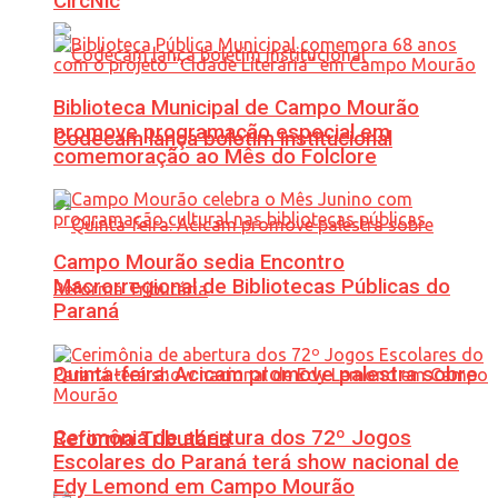
CircNic
Biblioteca Municipal de Campo Mourão
promove programação especial em
Codecam lança boletim institucional
comemoração ao Mês do Folclore
Campo Mourão sedia Encontro
Macrorregional de Bibliotecas Públicas do
Paraná
Quinta-feira: Acicam promove palestra sobre
Cerimônia de abertura dos 72º Jogos
Reforma Tributária
Escolares do Paraná terá show nacional de
Edy Lemond em Campo Mourão