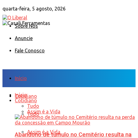
quarta-feira, 5 agosto, 2026
Sobre Nós
Anuncie
Fale Conosco
Início
Início
Cotidiano
Cotidiano
Tudo
Assim é a Vida
Tudo
Assim é a Vida
Abandono de túmulo no Cemitério resulta na