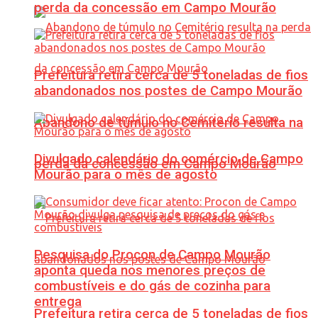
perda da concessão em Campo Mourão
Prefeitura retira cerca de 5 toneladas de fios
abandonados nos postes de Campo Mourão
Abandono de túmulo no Cemitério resulta na
Divulgado calendário do comércio de Campo
perda da concessão em Campo Mourão
Mourão para o mês de agosto
Pesquisa do Procon de Campo Mourão
aponta queda nos menores preços de
combustíveis e do gás de cozinha para
entrega
Prefeitura retira cerca de 5 toneladas de fios