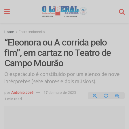
Home
Entretenimento
“Eleonora ou A corrida pelo
fim”, em cartaz no Teatro de
Campo Mourão
O espetáculo é constituído por um elenco de nove
intérpretes (sete atores e dois músicos).
por
Antonio José
17 de maio de 2023
1 min read