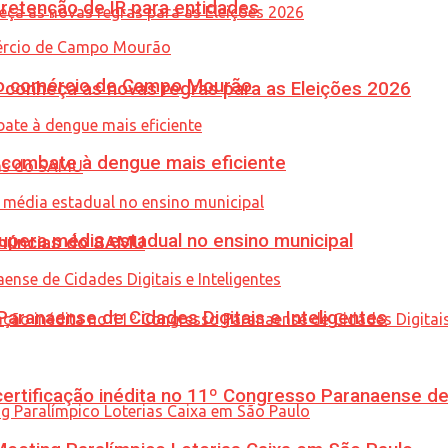
retenção de IR para entidades
 no comércio de Campo Mourão
 conheça as novas regras para as Eleições 2026
combate à dengue mais eficiente
upera média estadual no ensino municipal
enúncias do SAMU
ranaense de Cidades Digitais e Inteligentes
tificação inédita no 11º Congresso Paranaense de C