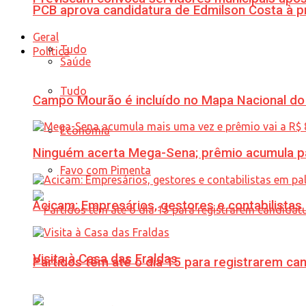
PCB aprova candidatura de Edmilson Costa à p
Geral
Tudo
Política
Saúde
Tudo
Campo Mourão é incluído no Mapa Nacional do
Economia
Ninguém acerta Mega-Sena; prêmio acumula p
Favo com Pimenta
Acicam: Empresários, gestores e contabilistas
Visita à Casa das Fraldas
Partidos têm até o dia 15 para registrarem can