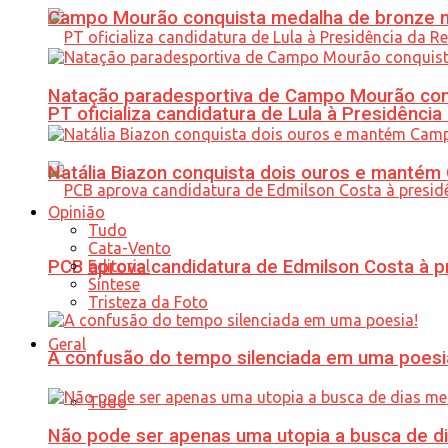
Campo Mourão conquista medalha de bronze no
Natação paradesportiva de Campo Mourão conq
PT oficializa candidatura de Lula à Presidência
Natália Biazon conquista dois ouros e mant
Opinião
Tudo
Cata-Vento
PCB aprova candidatura de Edmilson Costa à p
Editorial
Síntese
Tristeza da Foto
Geral
A confusão do tempo silenciada em uma poesi
Tudo
Não pode ser apenas uma utopia a busca de d