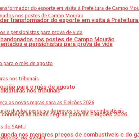
er transformador do esporte em visita à Prefeitu
os abandonados nos postes de Campo Mourão
entados e pensionistas para prova de vida
Mourão para o mês de agosto
didaturas nos tribunais
 conheça as novas regras para as Eleições 2026
queda nos menores preços de combustíveis e do gá
enúncias do SAMU