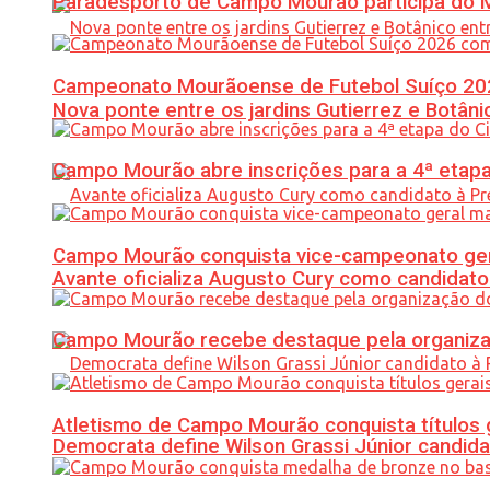
Paradesporto de Campo Mourão participa do M
Campeonato Mourãoense de Futebol Suíço 20
Nova ponte entre os jardins Gutierrez e Botâ
Campo Mourão abre inscrições para a 4ª etapa 
Campo Mourão conquista vice-campeonato gera
Avante oficializa Augusto Cury como candidato
Campo Mourão recebe destaque pela organiza
Atletismo de Campo Mourão conquista títulos 
Democrata define Wilson Grassi Júnior candida