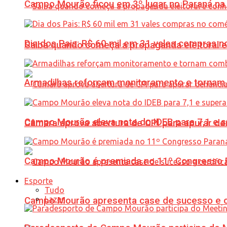
Campo Mourão ficou em 3º lugar no Paraná na 
Dia dos Pais: R$ 60 mil em 31 vales compras
Saiba quando começa a propaganda eleitoral e
Armadilhas reforçam monitoramento e tornam 
Campo Mourão eleva nota do IDEB para 7,1 e s
Câmara aprova abertura de CPI para apurar d
Campo Mourão é premiada no 11º Congresso Pa
Esporte
Tudo
Lazer
Campo Mourão apresenta case de sucesso e cer