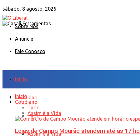
sábado, 8 agosto, 2026
Sobre Nós
Anuncie
Fale Conosco
Início
Início
Cotidiano
Cotidiano
Tudo
Assim é a Vida
Tudo
Lojas de Campo Mourão atendem até às 17 ho
Assim é a Vida