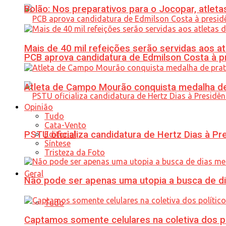
Bolão: Nos preparativos para o Jocopar, atl
Mais de 40 mil refeições serão servidas aos 
PCB aprova candidatura de Edmilson Costa à p
Atleta de Campo Mourão conquista medalha de
Opinião
Tudo
Cata-Vento
PSTU oficializa candidatura de Hertz Dias à Pr
Editorial
Síntese
Tristeza da Foto
Geral
Não pode ser apenas uma utopia a busca de d
Tudo
Captamos somente celulares na coletiva dos po