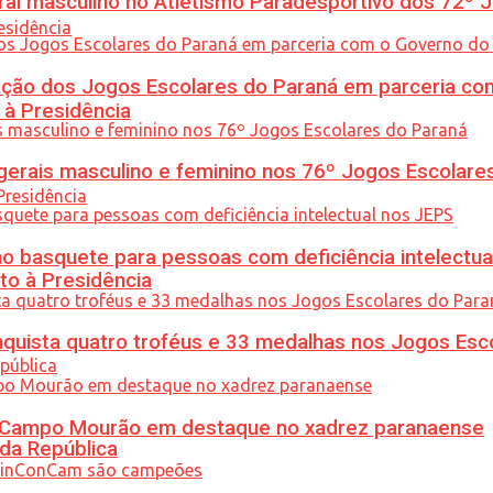
l masculino no Atletismo Paradesportivo dos 72º J
ção dos Jogos Escolares do Paraná em parceria co
 à Presidência
gerais masculino e feminino nos 76º Jogos Escolare
 basquete para pessoas com deficiência intelectua
to à Presidência
uista quatro troféus e 33 medalhas nos Jogos Esc
ém Campo Mourão em destaque no xadrez paranaense
 da República