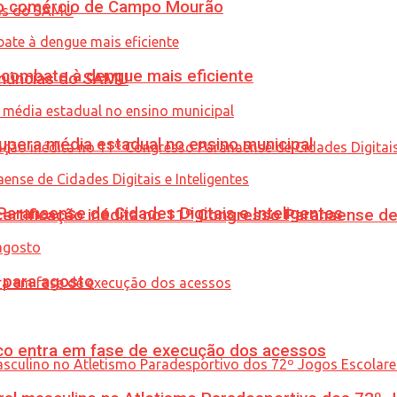
 no comércio de Campo Mourão
combate à dengue mais eficiente
enúncias do SAMU
upera média estadual no ensino municipal
ranaense de Cidades Digitais e Inteligentes
tificação inédita no 11º Congresso Paranaense de C
para agosto
nico entra em fase de execução dos acessos