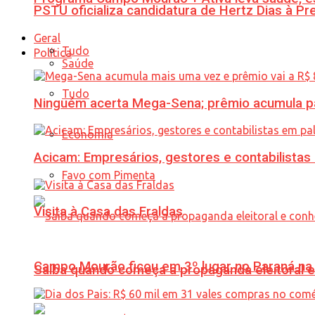
PSTU oficializa candidatura de Hertz Dias à Pr
Geral
Tudo
Política
Saúde
Tudo
Ninguém acerta Mega-Sena; prêmio acumula p
Economia
Acicam: Empresários, gestores e contabilistas
Favo com Pimenta
Visita à Casa das Fraldas
Campo Mourão ficou em 3º lugar no Paraná na 
Saiba quando começa a propaganda eleitoral e