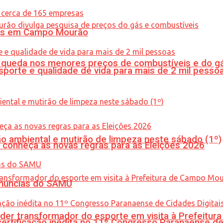
oras em Campo Mourão
queda nos menores preços de combustíveis e do gá
porte e qualidade de vida para mais de 2 mil pesso
ão ambiental e mutirão de limpeza neste sábado (1º)
 conheça as novas regras para as Eleições 2026
enúncias do SAMU
er transformador do esporte em visita à Prefeitu
tificação inédita no 11º Congresso Paranaense de C