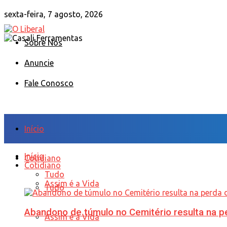
sexta-feira, 7 agosto, 2026
Sobre Nós
Anuncie
Fale Conosco
Início
Início
Cotidiano
Cotidiano
Tudo
Assim é a Vida
Tudo
Abandono de túmulo no Cemitério resulta na
Assim é a Vida