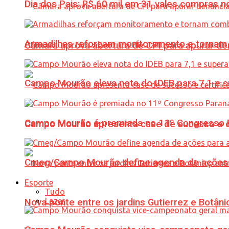
Dia dos Pais: R$ 60 mil em 31 vales compras
Armadilhas reforçam monitoramento e tornam 
Câmara aprova abertura de CPI para apurar d
Campo Mourão eleva nota do IDEB para 7,1 e s
Campo Mourão é premiada no 11º Congresso Pa
Campo Mourão apresenta case de sucesso e cer
Cmeg/Campo Mourão define agenda de ações 
Esporte
Tudo
Lazer
Nova ponte entre os jardins Gutierrez e Botâ