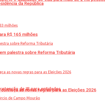
esidência da República
ara R$ 165 milhões
 em palestra sobre Reforma Tributária
retenção de IR para entidades
 conheça as novas regras para as Eleições 2026