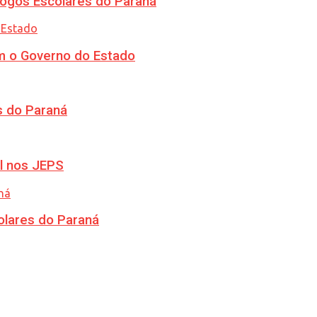
ogos Escolares do Paraná
m o Governo do Estado
s do Paraná
l nos JEPS
olares do Paraná