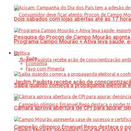
Dois sábados com lojas abertas até às 17 h
Pesquisa do Procon de Campo Mourão aponta 
Programa Campo Mourão + Ativa leva saúde, es
Política
Tudo
Economia
Favo com Pimenta
Jardim Paulista recebe ação de conscientizaç
Saiba quando começa a propaganda eleitoral e
Câmara aprova abertura de CPI para apurar d
Campeão olímpico Emanuel Rego destaca o pod
Campo Mourão apresenta case de sucesso e cer