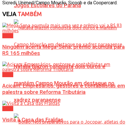
Sicredi, Unimed/Campo Mourão, Sicoob e da Coopercard.
Jogos Escolares do Paraná
VEJA
TAMBÉM
Geral
Ninguém acerta Mega-Sena; prêmio acumula para
R$ 165 milhões
Natália Biazon conquista dois ouros e
Geral
mantém Campo Mourão em destaque no
Acicam: Empresários, gestores e contabilistas em
palestra sobre Reforma Tributária
xadrez paranaense
Geral
Visita à Casa das Fraldas