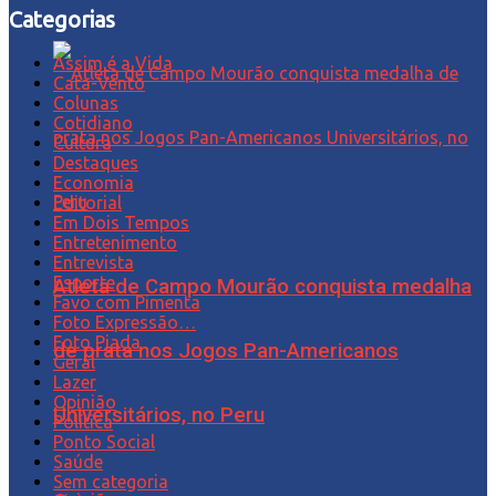
Categorias
Assim é a Vida
Cata-Vento
Colunas
Cotidiano
Cultura
Destaques
Economia
Editorial
Em Dois Tempos
Entretenimento
Entrevista
Esporte
Atleta de Campo Mourão conquista medalha
Favo com Pimenta
Foto Expressão…
Foto Piada
de prata nos Jogos Pan-Americanos
Geral
Lazer
Opinião
Universitários, no Peru
Política
Ponto Social
Saúde
Sem categoria