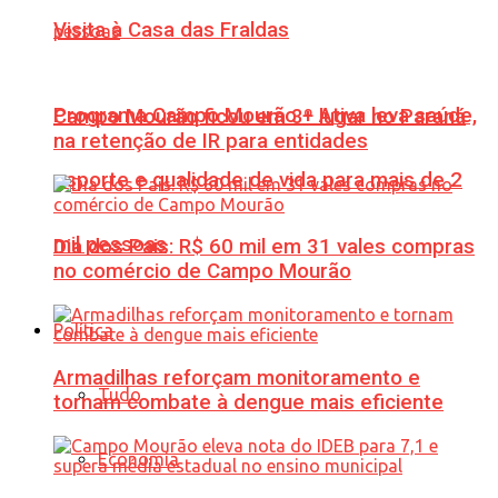
Visita à Casa das Fraldas
Programa Campo Mourão + Ativa leva saúde,
Campo Mourão ficou em 3º lugar no Paraná
na retenção de IR para entidades
esporte e qualidade de vida para mais de 2
mil pessoas
Dia dos Pais: R$ 60 mil em 31 vales compras
no comércio de Campo Mourão
Política
Armadilhas reforçam monitoramento e
Tudo
tornam combate à dengue mais eficiente
Economia