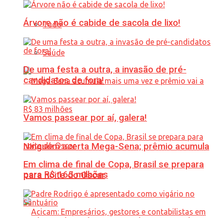
Árvore não é cabide de sacola de lixo!
Tudo
Saúde
De uma festa a outra, a invasão de pré-
candidatos de fora!
Vamos passear por aí, galera!
Ninguém acerta Mega-Sena; prêmio acumula
Em clima de final de Copa, Brasil se prepara
para R$ 165 milhões
para noite do Oscar