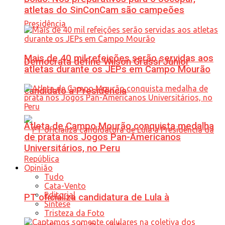
atletas do SinConCam são campeões
Mais de 40 mil refeições serão servidas aos
Democrata define Wilson Grassi Júnior
atletas durante os JEPs em Campo Mourão
candidato à Presidência
Atleta de Campo Mourão conquista medalha
de prata nos Jogos Pan-Americanos
Universitários, no Peru
Opinião
Tudo
Cata-Vento
Editorial
PT oficializa candidatura de Lula à
Síntese
Tristeza da Foto