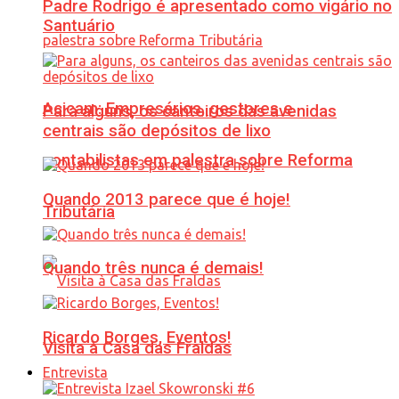
Padre Rodrigo é apresentado como vigário no
Santuário
Acicam: Empresários, gestores e
Para alguns, os canteiros das avenidas
centrais são depósitos de lixo
contabilistas em palestra sobre Reforma
Quando 2013 parece que é hoje!
Tributária
Quando três nunca é demais!
Ricardo Borges, Eventos!
Visita à Casa das Fraldas
Entrevista