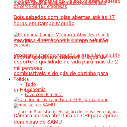
Dois sábados com lojas abertas até às 17
horas em Campo Mourão
Pesquisa do Procon de Campo Mourão
Programa Campo Mourão + Ativa leva saúde,
aponta queda nos menores preços de
esporte e qualidade de vida para mais de 2
mil pessoas
combustíveis e do gás de cozinha para
Política
Tudo
Economia
entrega
Favo com Pimenta
Câmara aprova abertura de CPI para apurar
denúncias do SAMU