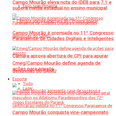
Campo Mourão eleva nota do IDEB para 7,1 e
Favo com Pimenta
supera média estadual no ensino municipal
Campo Mourão é premiada no 11º Congresso
Paranaense de Cidades Digitais e Inteligentes
Câmara aprova abertura de CPI para apurar
Cmeg/Campo Mourão define agenda de
ações para agosto
denúncias do SAMU
Esporte
Tudo
Lazer
Campo Mourão conquista vice-campeonato