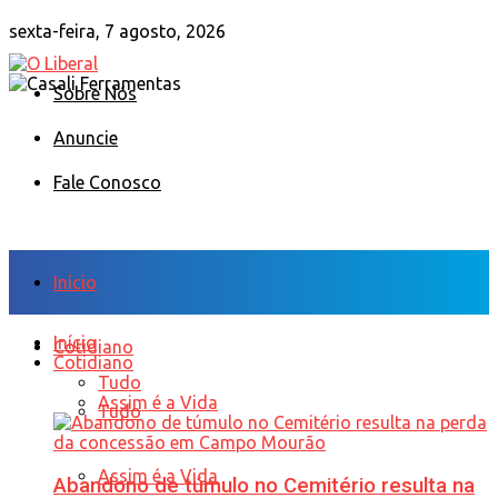
sexta-feira, 7 agosto, 2026
Sobre Nós
Anuncie
Fale Conosco
Início
Início
Cotidiano
Cotidiano
Tudo
Assim é a Vida
Tudo
Assim é a Vida
Abandono de túmulo no Cemitério resulta na