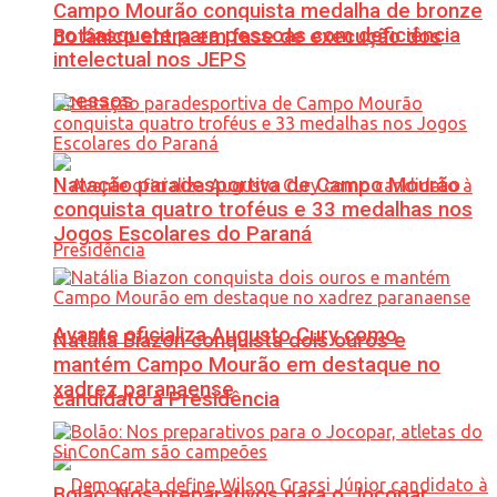
Campo Mourão conquista medalha de bronze
no basquete para pessoas com deficiência
Botânico entra em fase de execução dos
intelectual nos JEPS
acessos
Natação paradesportiva de Campo Mourão
conquista quatro troféus e 33 medalhas nos
Jogos Escolares do Paraná
Avante oficializa Augusto Cury como
Natália Biazon conquista dois ouros e
mantém Campo Mourão em destaque no
xadrez paranaense
candidato à Presidência
Bolão: Nos preparativos para o Jocopar,