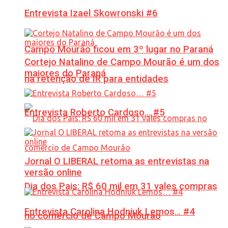
Entrevista Izael Skowronski #6
Campo Mourão ficou em 3º lugar no Paraná
Cortejo Natalino de Campo Mourão é um dos
maiores do Paraná
na retenção de IR para entidades
Entrevista Roberto Cardoso… #5
Jornal O LIBERAL retoma as entrevistas na
versão online
Dia dos Pais: R$ 60 mil em 31 vales compras
Entrevista Carolina Hodniuk Lemos… #4
no comércio de Campo Mourão