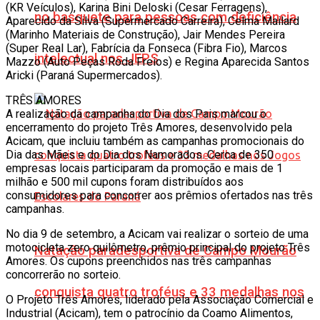
(KR Veículos), Karina Bini Deloski (Cesar Ferragens),
no basquete para pessoas com deficiência
Aparecido da Silva (Supermercado Carreira), Celma Mailard
(Marinho Materiais de Construção), Jair Mendes Pereira
(Super Real Lar), Fabrícia da Fonseca (Fibra Fio), Marcos
intelectual nos JEPS
Mazzo (Auto Peças Roda Freios) e Regina Aparecida Santos
Aricki (Paraná Supermercados).
TRÊS AMORES
A realização da campanha do Dia dos Pais marcou o
encerramento do projeto Três Amores, desenvolvido pela
Acicam, que incluiu também as campanhas promocionais do
Dia das Mães e do Dia dos Namorados. Cerca de 350
empresas locais participaram da promoção e mais de 1
milhão e 500 mil cupons foram distribuídos aos
consumidores para concorrer aos prêmios ofertados nas três
campanhas.
No dia 9 de setembro, a Acicam vai realizar o sorteio de uma
motocicleta zero quilômetro, prêmio principal do projeto Três
Natação paradesportiva de Campo Mourão
Amores. Os cupons preenchidos nas três campanhas
concorrerão no sorteio.
conquista quatro troféus e 33 medalhas nos
O Projeto Três Amores, liderado pela Associação Comercial e
Industrial (Acicam), tem o patrocínio da Coamo Alimentos,