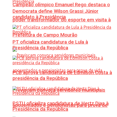
Campeão olímpico Emanuel Rego destaca o
Democrata define Wilson Grassi Júnior
candidato à Presidência
poder transformador do esporte em visita à
Prefeitura de Campo Mourão
PT oficializa candidatura de Lula à
Presidência da República
PCB aprova candidatura de Edmilson Costa à
presidência da República
Previscam convoca servidores municipais
PSTU oficializa candidatura de Hertz Dias à
aposentados e pensionistas para prova de
Presidência da República