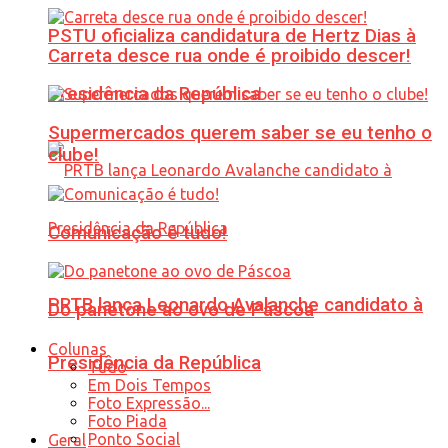
PSTU oficializa candidatura de Hertz Dias à
Carreta desce rua onde é proibido descer!
Presidência da República
Supermercados querem saber se eu tenho o
clube!
Comunicação é tudo!
PRTB lança Leonardo Avalanche candidato à
Do panetone ao ovo de Páscoa
Colunas
Presidência da República
Tudo
Em Dois Tempos
Foto Expressão...
Foto Piada
Ponto Social
Geral