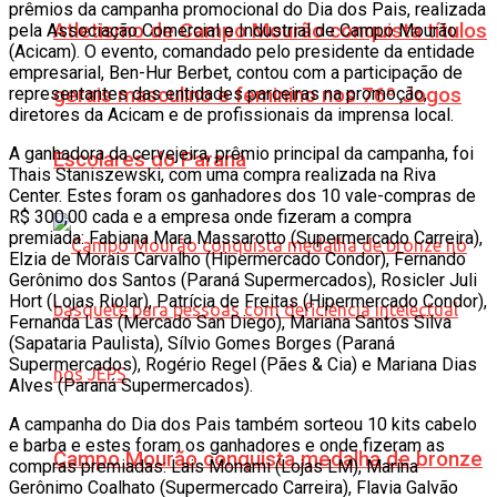
prêmios da campanha promocional do Dia dos Pais, realizada
Atletismo de Campo Mourão conquista títulos
pela Associação Comercial e Industrial de Campo Mourão
(Acicam). O evento, comandado pelo presidente da entidade
empresarial, Ben-Hur Berbet, contou com a participação de
representantes das entidades parceiras na promoção,
gerais masculino e feminino nos 76º Jogos
diretores da Acicam e de profissionais da imprensa local.
A ganhadora da cervejeira, prêmio principal da campanha, foi
Escolares do Paraná
Thais Staniszewski, com uma compra realizada na Riva
Center. Estes foram os ganhadores dos 10 vale-compras de
R$ 300,00 cada e a empresa onde fizeram a compra
premiada: Fabiana Mara Massarotto (Supermercado Carreira),
Elzia de Morais Carvalho (Hipermercado Condor), Fernando
Gerônimo dos Santos (Paraná Supermercados), Rosicler Juli
Hort (Lojas Riolar), Patrícia de Freitas (Hipermercado Condor),
Fernanda Las (Mercado San Diego), Mariana Santos Silva
(Sapataria Paulista), Sílvio Gomes Borges (Paraná
Supermercados), Rogério Regel (Pães & Cia) e Mariana Dias
Alves (Paraná Supermercados).
A campanha do Dia dos Pais também sorteou 10 kits cabelo
e barba e estes foram os ganhadores e onde fizeram as
Campo Mourão conquista medalha de bronze
compras premiadas: Lais Monami (Lojas LM), Marina
Gerônimo Coalhato (Supermercado Carreira), Flavia Galvão