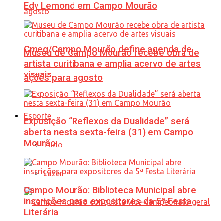
Edy Lemond em Campo Mourão
Cmeg/Campo Mourão define agenda de
Museu de Campo Mourão recebe obra de
artista curitibana e amplia acervo de artes
visuais
ações para agosto
Esporte
Exposição “Reflexos da Dualidade” será
aberta nesta sexta-feira (31) em Campo
Mourão
Tudo
Lazer
Campo Mourão: Biblioteca Municipal abre
inscrições para expositores da 5ª Festa
Literária