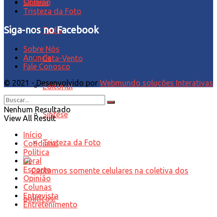
Opinião
Síntese
Tristeza da Foto
Siga-nos no Facebook
Tudo
Sobre Nós
Anuncie
Cata-Vento
Fale Conosco
© 2021 - Desenvolvido por
Webmundo soluções Interativas
Editorial
Nenhum Resultado
Síntese
View All Result
Início
Tristeza da Foto
Cotidiano
Política
Geral
Esporte
Opinião
Colunas
Entrevista
Entretenimento