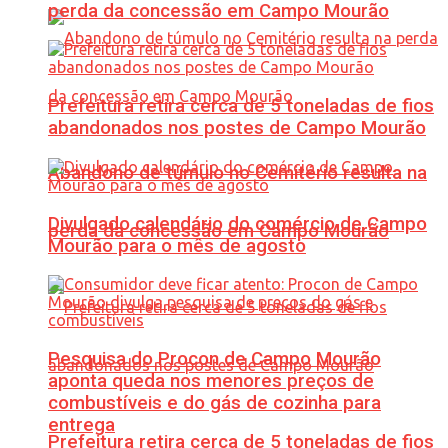
perda da concessão em Campo Mourão
Prefeitura retira cerca de 5 toneladas de fios
abandonados nos postes de Campo Mourão
Abandono de túmulo no Cemitério resulta na
Divulgado calendário do comércio de Campo
perda da concessão em Campo Mourão
Mourão para o mês de agosto
Pesquisa do Procon de Campo Mourão
aponta queda nos menores preços de
combustíveis e do gás de cozinha para
entrega
Prefeitura retira cerca de 5 toneladas de fios