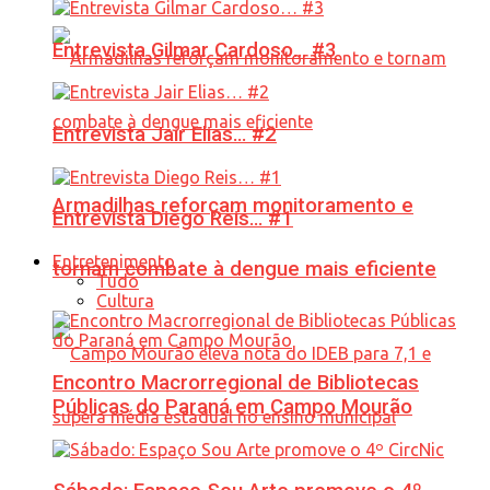
Entrevista Gilmar Cardoso… #3
Entrevista Jair Elias… #2
Armadilhas reforçam monitoramento e
Entrevista Diego Reis… #1
Entretenimento
tornam combate à dengue mais eficiente
Tudo
Cultura
Encontro Macrorregional de Bibliotecas
Públicas do Paraná em Campo Mourão