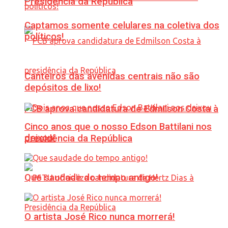
Presidência da República
Captamos somente celulares na coletiva dos
políticos!
Canteiros das avenidas centrais não são
depósitos de lixo!
PCB aprova candidatura de Edmilson Costa à
Cinco anos que o nosso Edson Battilani nos
deixou!
presidência da República
Que saudade do tempo antigo!
O artista José Rico nunca morrerá!