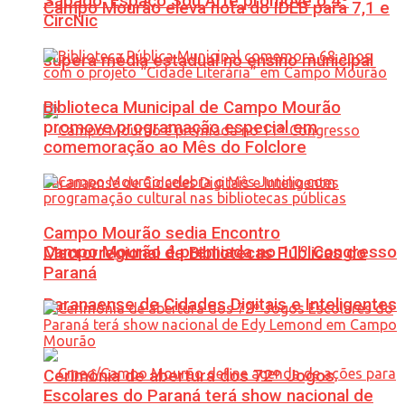
Sábado: Espaço Sou Arte promove o 4º
Campo Mourão eleva nota do IDEB para 7,1 e
CircNic
supera média estadual no ensino municipal
Biblioteca Municipal de Campo Mourão
promove programação especial em
comemoração ao Mês do Folclore
Campo Mourão sedia Encontro
Campo Mourão é premiada no 11º Congresso
Macrorregional de Bibliotecas Públicas do
Paraná
Paranaense de Cidades Digitais e Inteligentes
Cerimônia de abertura dos 72º Jogos
Escolares do Paraná terá show nacional de