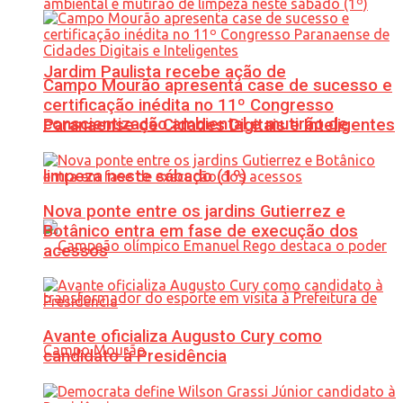
Jardim Paulista recebe ação de
Campo Mourão apresenta case de sucesso e
certificação inédita no 11º Congresso
conscientização ambiental e mutirão de
Paranaense de Cidades Digitais e Inteligentes
limpeza neste sábado (1º)
Nova ponte entre os jardins Gutierrez e
Botânico entra em fase de execução dos
acessos
Avante oficializa Augusto Cury como
candidato à Presidência