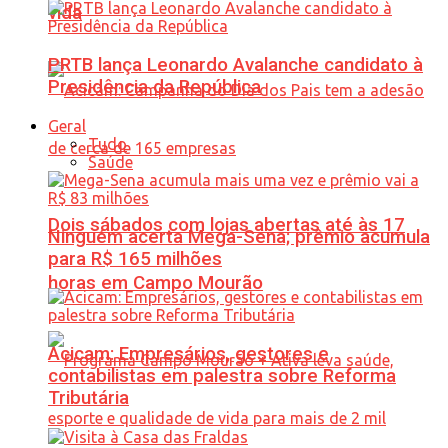
vida
PRTB lança Leonardo Avalanche candidato à
Presidência da República
Geral
Tudo
Saúde
Dois sábados com lojas abertas até às 17
Ninguém acerta Mega-Sena; prêmio acumula
para R$ 165 milhões
horas em Campo Mourão
Acicam: Empresários, gestores e
contabilistas em palestra sobre Reforma
Tributária