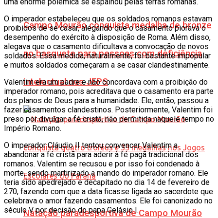
uma enorme polêmica se espalhou pelas terras romanas.
O imperador estabeleceu que os soldados romanos estavam
Campo Mourão conquista medalha de bronze
proibidos de se casar, alegando que o casamento piorava o
desempenho do exército à disposição de Roma. Além disso,
alegava que o casamento dificultava a convocação de novos
no basquete para pessoas com deficiência
soldados. Essa medida, naturalmente, foi bastante impopular
e muitos soldados começaram a se casar clandestinamente.
intelectual nos JEPS
Valentim era um padre e não concordava com a proibição do
imperador romano, pois acreditava que o casamento era parte
dos planos de Deus para a humanidade. Ele, então, passou a
fazer casamentos clandestinos. Posteriormente, Valentim foi
preso por divulgar a fé cristã, não permitida naquele tempo no
Império Romano.
O imperador Cláudio II tentou convencer Valentim a
abandonar a fé cristã para aderir à fé pagã tradicional dos
romanos. Valentim se recusou e por isso foi condenado à
morte, sendo martirizado a mando do imperador romano. Ele
teria sido apedrejado e decapitado no dia 14 de fevereiro de
270, fazendo com que a data ficasse ligada ao sacerdote que
celebrava o amor fazendo casamentos. Ele foi canonizado no
século V por decisão do papa Gelásio I.
Natação paradesportiva de Campo Mourão