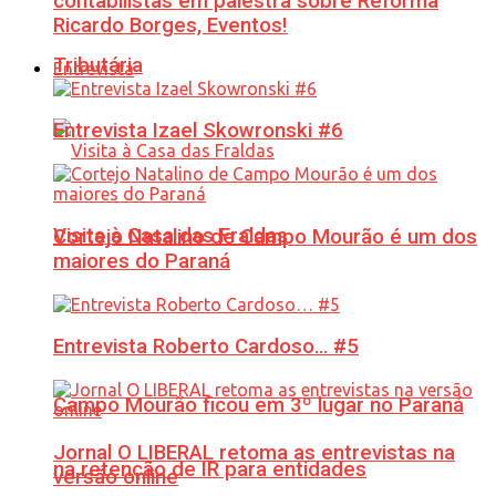
contabilistas em palestra sobre Reforma
Ricardo Borges, Eventos!
Tributária
Entrevista
Entrevista Izael Skowronski #6
Visita à Casa das Fraldas
Cortejo Natalino de Campo Mourão é um dos
maiores do Paraná
Entrevista Roberto Cardoso… #5
Campo Mourão ficou em 3º lugar no Paraná
Jornal O LIBERAL retoma as entrevistas na
na retenção de IR para entidades
versão online