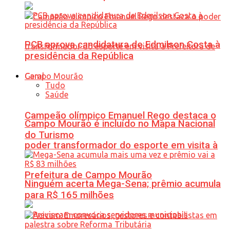
PCB aprova candidatura de Edmilson Costa à
presidência da República
Geral
Tudo
Saúde
Campeão olímpico Emanuel Rego destaca o
Campo Mourão é incluído no Mapa Nacional
do Turismo
poder transformador do esporte em visita à
Prefeitura de Campo Mourão
Ninguém acerta Mega-Sena; prêmio acumula
para R$ 165 milhões