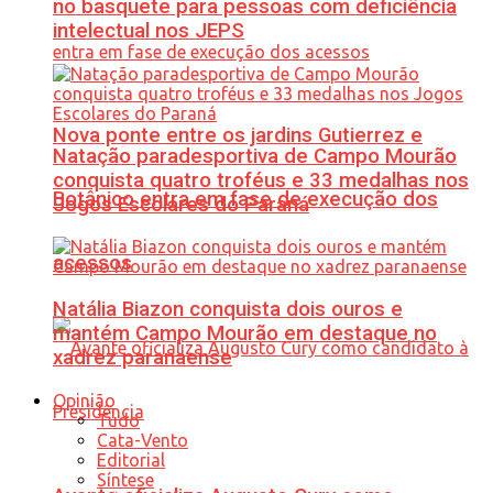
no basquete para pessoas com deficiência
intelectual nos JEPS
Nova ponte entre os jardins Gutierrez e
Natação paradesportiva de Campo Mourão
conquista quatro troféus e 33 medalhas nos
Botânico entra em fase de execução dos
Jogos Escolares do Paraná
acessos
Natália Biazon conquista dois ouros e
mantém Campo Mourão em destaque no
xadrez paranaense
Opinião
Tudo
Cata-Vento
Editorial
Síntese