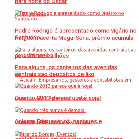
para noite do Oscar
Padre Rodrigo é apresentado como vigário no
Santuário
Ninguém acerta Mega-Sena; prêmio acumula
para R$ 165 milhões
Para alguns, os canteiros das avenidas
centrais são depósitos de lixo
Quando 2013 parece que é hoje!
Acicam: Empresários, gestores e
Quando três nunca é demais!