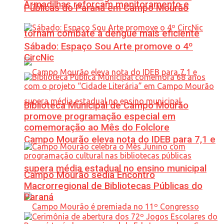
Armadilhas reforçam monitoramento e
Públicas do Paraná em Campo Mourão
tornam combate à dengue mais eficiente
Sábado: Espaço Sou Arte promove o 4º
CircNic
Biblioteca Municipal de Campo Mourão
promove programação especial em
comemoração ao Mês do Folclore
Campo Mourão eleva nota do IDEB para 7,1 e
supera média estadual no ensino municipal
Campo Mourão sedia Encontro
Macrorregional de Bibliotecas Públicas do
Paraná