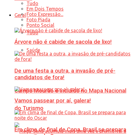
Tudo
Em Dois Tempos
Foto Expressão...
Geral
Foto Piada
Ponto Social
Tudo
Árvore não é cabide de sacola de lixo!
Saúde
De uma festa a outra, a invasão de pré-
candidatos de fora!
Campo Mourão é incluído no Mapa Nacional
Vamos passear por aí, galera!
do Turismo
Em clima de final de Copa, Brasil se prepara