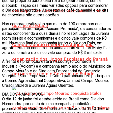
que se preparou para a data foi o da gastronomia, com a
disponibilização das mais variadas opções para comemorar
o Dia dos Namorados. As cestas de café da manhã e os kits
de chocolate são outras opções.
Nas compras realizadas nas mais de 190 empresas que
participam da promoção “Acicam Premiada”, os consumidores
estão concorrendo a duas diárias no resort Lagos de Jurema
(com direito a acompanhante) e a cinco vale compras de R$ 1
mil. Na etapa final da campanha (após o Dia dos Pais, em
Campo Mourão recebe destaque pela
agosto) estarão concorrendo ainda a dois veículos Moby Fiat
zero quilômetro e a cinco vale compras de R$ 3 mil cada.
organização dos Jogos Escolares do Paraná
À frente da promoção está a Associação Comercial e
Industrial (Acicam) e a campanha tem o apoio do Município de
Campo Mourão e do Sindicato Empresarial do Comércio
em parceria com o Governo do Estado
Varejista (Sindiempresarial). Como patrocinadores participam
a Coamo Agroindustrial Cooperativa, Unimed Campo Mourão,
Cresol, Sicredi e Jurema Águas Quentes.
DIA DOS NAMORADOS
O dia 12 de junho foi estabelecido no Brasil como Dia dos
Namorados por conta de uma campanha publicitária
promovida por João Dória no final da década de 1940. Ele foi