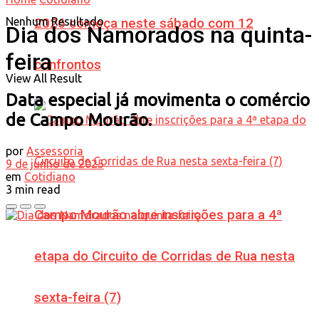
Nenhum Resultado
2026 começa neste sábado com 12
Dia dos Namorados na quinta-
feira
confrontos
View All Result
Data especial já movimenta o comércio
de Campo Mourão.
por
Assessoria
9 de junho de 2025
em
Cotidiano
3 min read
Campo Mourão abre inscrições para a 4ª
etapa do Circuito de Corridas de Rua nesta
sexta-feira (7)