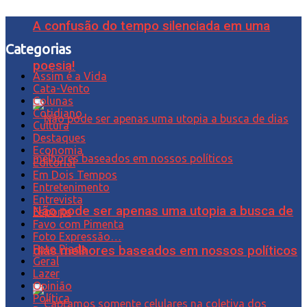
A confusão do tempo silenciada em uma
Categorias
poesia!
Assim é a Vida
Cata-Vento
Colunas
Cotidiano
Cultura
Destaques
Economia
Editorial
Em Dois Tempos
Entretenimento
Entrevista
Não pode ser apenas uma utopia a busca de
Esporte
Favo com Pimenta
Foto Expressão…
Foto Piada
dias melhores baseados em nossos políticos
Geral
Lazer
Opinião
Política