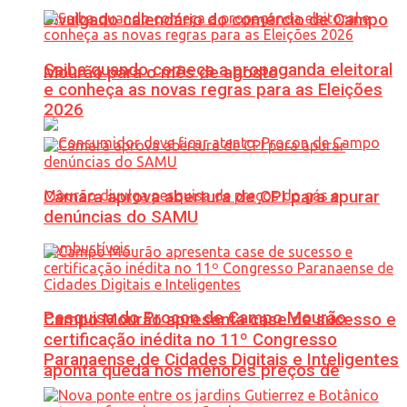
Divulgado calendário do comércio de Campo
Saiba quando começa a propaganda eleitoral
Mourão para o mês de agosto
e conheça as novas regras para as Eleições
2026
Câmara aprova abertura de CPI para apurar
denúncias do SAMU
Pesquisa do Procon de Campo Mourão
Campo Mourão apresenta case de sucesso e
certificação inédita no 11º Congresso
Paranaense de Cidades Digitais e Inteligentes
aponta queda nos menores preços de