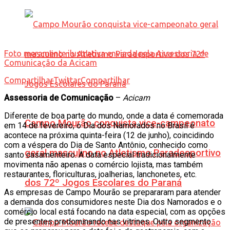
Foto meramente ilustrativa enviada pela Assessoria de
Comunicação da Acicam
Compartilhar
Twittar
Compartilhar
Assessoria de Comunicação
–
Acicam
Diferente de boa parte do mundo, onde a data é comemorada
Campo Mourão conquista vice-campeonato
em 14 de fevereiro, o Dia dos Namorados no Brasil é
acontece na próxima quinta-feira (12 de junho), coincidindo
com a véspera do Dia de Santo Antônio, conhecido como
geral masculino no Atletismo Paradesportivo
santo casamenteiro. A data especial tradicionalmente
movimenta não apenas o comércio lojista, mas também
restaurantes, floriculturas, joalherias, lanchonetes, etc.
dos 72º Jogos Escolares do Paraná
As empresas de Campo Mourão se prepararam para atender
a demanda dos consumidores neste Dia dos Namorados e o
comércio local está focando na data especial, com as opções
de presentes predominando nas vitrines. Outro segmento