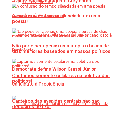
Avante oficializa Augusto Cury como
Tristeza da Foto
candidato à Presidência
A confusão do tempo silenciada em uma
poesia!
Não pode ser apenas uma utopia a busca de
dias melhores baseados em nossos políticos
Democrata define Wilson Grassi Júnior
Captamos somente celulares na coletiva dos
políticos!
candidato à Presidência
Canteiros das avenidas centrais não são
depósitos de lixo!