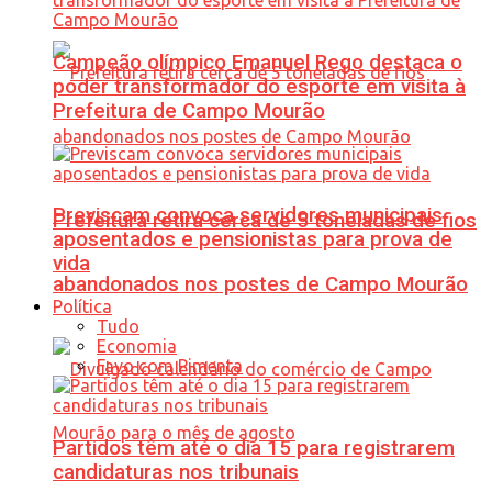
Campeão olímpico Emanuel Rego destaca o
poder transformador do esporte em visita à
Prefeitura de Campo Mourão
Previscam convoca servidores municipais
Prefeitura retira cerca de 5 toneladas de fios
aposentados e pensionistas para prova de
vida
abandonados nos postes de Campo Mourão
Política
Tudo
Economia
Favo com Pimenta
Partidos têm até o dia 15 para registrarem
candidaturas nos tribunais