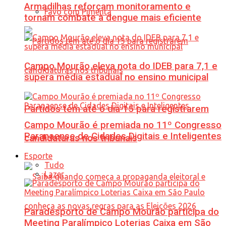
Armadilhas reforçam monitoramento e
Favo com Pimenta
tornam combate à dengue mais eficiente
Campo Mourão eleva nota do IDEB para 7,1 e
supera média estadual no ensino municipal
Partidos têm até o dia 15 para registrarem
Campo Mourão é premiada no 11º Congresso
Paranaense de Cidades Digitais e Inteligentes
candidaturas nos tribunais
Esporte
Tudo
Lazer
Paradesporto de Campo Mourão participa do
Meeting Paralímpico Loterias Caixa em São