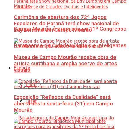
Cerimônia de abertura dos 72º Jogos
Escolares do Paraná terá show nacional de
Campo Mourão é premiada no 11º Congresso
Edy Lemond em Campo Mourão
Paranaense de Cidades Digitais e Inteligentes
Museu de Campo Mourão recebe obra de
artista curitibana e amplia acervo de artes
Esporte
visuais
Tudo
Exposição “Reflexos da Dualidade” será
Lazer
aberta nesta sexta-feira (31) em Campo
Mourão