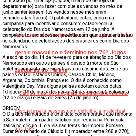
contratado por uma loja (Clipper, uma rede de lojas de
departamento) para fazer com que as vendas no mês de
junho aumentassem (as vendas nesse mês eram
consideradas fracas). O publicitário, então, criou uma
campanha para incentivar o consumo: estabeleceu a
celebração do Dia dos Namorados em 12 de junho. A
Atletismo de Campo Mourão conquista títulos
campanha foi um sucesso, fazendo com que a data entrasse
no calendário de celebrações dos brasileiros como Dia dos
Namorados.
gerais masculino e feminino nos 76º Jogos
A escolha do dia 14 de fevereiro para celebração do Dia dos
Namorados em outros países é devido à morte de São
Valetim, um santo que incentivava os casamentos. Entre os
Escolares do Paraná
países estão: Estados Unidos, Canadá, Chile, México,
Argentina, Colômbia, França etc. O dia é conhecido como
Valentine’s Day. Mas alguns países adotam outras datas:
Tchéquia (1º de maio), Romênia (24 de fevereiro), Eslovênia
(12 de março) e País de Gales (25 de janeiro).
ORIGEM
O Dia dos Namorados é uma data comemorativa que remonta
a São Valetim, um padre católico que residia na Península
Itálica no século III e vivia nas terras do Império Romano.
Durante o reinado de Cláudio II (imperador entre 268 e 270),