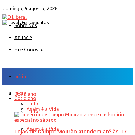
domingo, 9 agosto, 2026
Sobre Nós
Anuncie
Fale Conosco
Início
Início
Cotidiano
Cotidiano
Tudo
Assim é a Vida
Tudo
Assim é a Vida
Lojas de Campo Mourão atendem até às 17