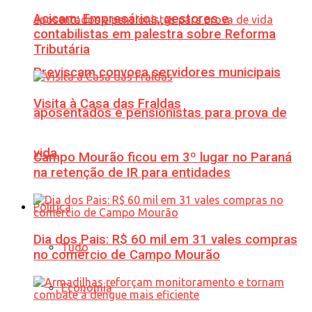
Acicam: Empresários, gestores e
contabilistas em palestra sobre Reforma
Tributária
Previscam convoca servidores municipais
Visita à Casa das Fraldas
aposentados e pensionistas para prova de
vida
Campo Mourão ficou em 3º lugar no Paraná
na retenção de IR para entidades
Política
Dia dos Pais: R$ 60 mil em 31 vales compras
Tudo
no comércio de Campo Mourão
Economia