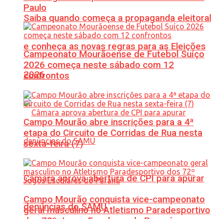
Paulo
Saiba quando começa a propaganda eleitoral
e conheça as novas regras para as Eleições
Campeonato Mourãoense de Futebol Suíço
2026 começa neste sábado com 12
2026
confrontos
Campo Mourão abre inscrições para a 4ª
etapa do Circuito de Corridas de Rua nesta
sexta-feira (7)
Câmara aprova abertura de CPI para apurar
Campo Mourão conquista vice-campeonato
denúncias do SAMU
geral masculino no Atletismo Paradesportivo