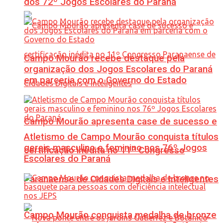
dos 72º Jogos Escolares do Paraná
Campo Mourão recebe destaque pela
organização dos Jogos Escolares do Paraná
em parceria com o Governo do Estado
Campo Mourão apresenta case de sucesso e
Atletismo de Campo Mourão conquista títulos
gerais masculino e feminino nos 76º Jogos
certificação inédita no 11º Congresso
Escolares do Paraná
Paranaense de Cidades Digitais e Inteligentes
Campo Mourão conquista medalha de bronze