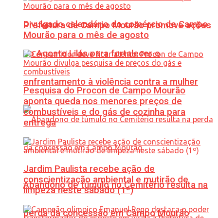
Divulgado calendário do comércio de Campo
Prefeitura de Campo Mourão promove ações
Mourão para o mês de agosto
do Agosto Lilás para fortalecer o
enfrentamento à violência contra a mulher
Pesquisa do Procon de Campo Mourão
aponta queda nos menores preços de
combustíveis e do gás de cozinha para
entrega
Jardim Paulista recebe ação de
conscientização ambiental e mutirão de
Abandono de túmulo no Cemitério resulta na
limpeza neste sábado (1º)
perda da concessão em Campo Mourão