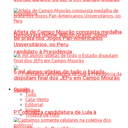
Atleta de Campo Mourão conquista medalha
Democrata define Wilson Grassi Júnior
de prata nos Jogos Pan-Americanos
Universitários, no Peru
candidato à Presidência
6 mil alunos-atletas de todo o Estado
disputam final dos JEPs em Campo Mourão
Opinião
Tudo
Cata-Vento
Editorial
Síntese
PT oficializa candidatura de Lula à
Tristeza da Foto