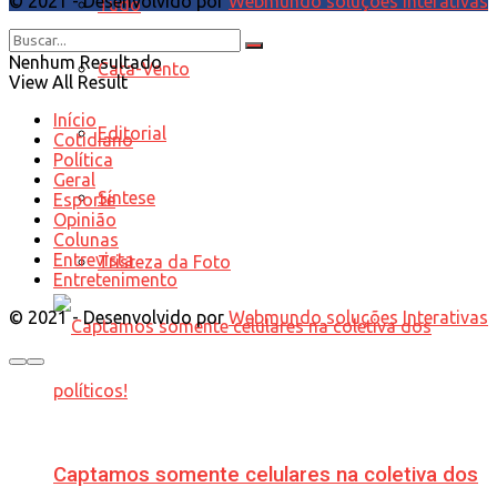
© 2021 - Desenvolvido por
Webmundo soluções Interativas
Tudo
Nenhum Resultado
Cata-Vento
View All Result
Início
Editorial
Cotidiano
Política
Geral
Síntese
Esporte
Opinião
Colunas
Entrevista
Tristeza da Foto
Entretenimento
© 2021 - Desenvolvido por
Webmundo soluções Interativas
Captamos somente celulares na coletiva dos