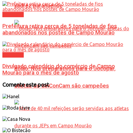
xadrez paranaense
Cotidiano
Prefeitura retira cerca de 5 toneladas de fios
abandonados nos postes de Campo Mourão
Cotidiano
Divulgado calendário do comércio de Campo
Bolão: Nos preparativos para o Jocopar,
Mourão para o mês de agosto
Comente este post
atletas do SinConCam são campeões