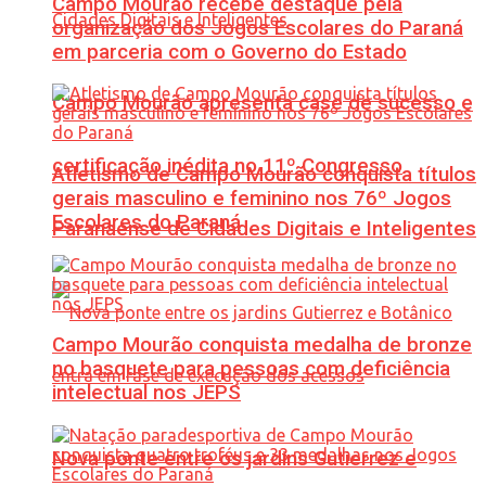
Campo Mourão recebe destaque pela
organização dos Jogos Escolares do Paraná
em parceria com o Governo do Estado
Campo Mourão apresenta case de sucesso e
certificação inédita no 11º Congresso
Atletismo de Campo Mourão conquista títulos
gerais masculino e feminino nos 76º Jogos
Escolares do Paraná
Paranaense de Cidades Digitais e Inteligentes
Campo Mourão conquista medalha de bronze
no basquete para pessoas com deficiência
intelectual nos JEPS
Nova ponte entre os jardins Gutierrez e