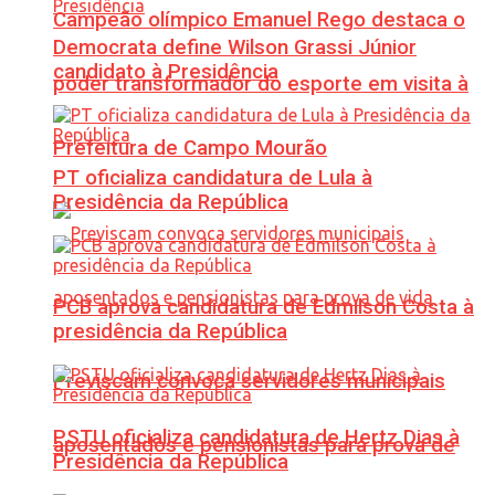
Campeão olímpico Emanuel Rego destaca o
Democrata define Wilson Grassi Júnior
candidato à Presidência
poder transformador do esporte em visita à
Prefeitura de Campo Mourão
PT oficializa candidatura de Lula à
Presidência da República
PCB aprova candidatura de Edmilson Costa à
presidência da República
Previscam convoca servidores municipais
PSTU oficializa candidatura de Hertz Dias à
aposentados e pensionistas para prova de
Presidência da República