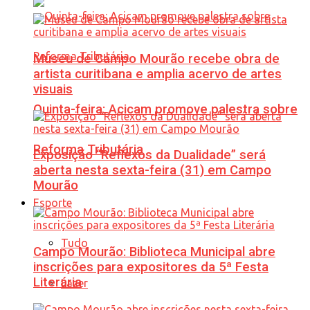
Museu de Campo Mourão recebe obra de
artista curitibana e amplia acervo de artes
visuais
Quinta-feira: Acicam promove palestra sobre
Reforma Tributária
Exposição “Reflexos da Dualidade” será
aberta nesta sexta-feira (31) em Campo
Mourão
Esporte
Tudo
Campo Mourão: Biblioteca Municipal abre
inscrições para expositores da 5ª Festa
Literária
Lazer