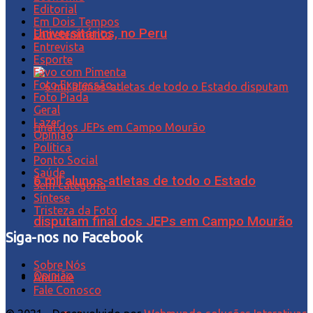
Editorial
Em Dois Tempos
Universitários, no Peru
Entretenimento
Entrevista
Esporte
Favo com Pimenta
Foto Expressão…
Foto Piada
Geral
Lazer
Opinião
Política
Ponto Social
Saúde
6 mil alunos-atletas de todo o Estado
Sem categoria
Síntese
Tristeza da Foto
disputam final dos JEPs em Campo Mourão
Siga-nos no Facebook
Sobre Nós
Opinião
Anuncie
Fale Conosco