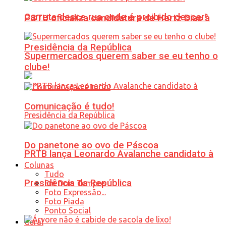
Carreta desce rua onde é proibido descer!
PSTU oficializa candidatura de Hertz Dias à
Presidência da República
Supermercados querem saber se eu tenho o
clube!
Comunicação é tudo!
Do panetone ao ovo de Páscoa
PRTB lança Leonardo Avalanche candidato à
Colunas
Tudo
Presidência da República
Em Dois Tempos
Foto Expressão...
Foto Piada
Ponto Social
Geral