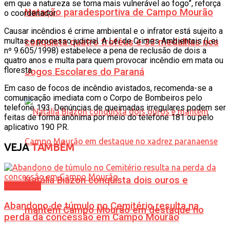
em que a natureza se torna mais vulnerável ao fogo”, reforça
Natação paradesportiva de Campo Mourão
o coordenador.
Causar incêndios é crime ambiental e o infrator está sujeito a
multas e processo judicial. A Lei de Crimes Ambientais (Lei
conquista quatro troféus e 33 medalhas nos
nº 9.605/1998) estabelece a pena de reclusão de dois a
quatro anos e multa para quem provocar incêndio em mata ou
floresta.
Jogos Escolares do Paraná
Em caso de focos de incêndio avistados, recomenda-se a
comunicação imediata com o Corpo de Bombeiros pelo
telefone 193. Denúncias de queimadas irregulares podem ser
feitas de forma anônima por meio do telefone 181 ou pelo
aplicativo 190 PR.
VEJA
TAMBÉM
Natália Biazon conquista dois ouros e
Cotidiano
Abandono de túmulo no Cemitério resulta na
mantém Campo Mourão em destaque no
perda da concessão em Campo Mourão