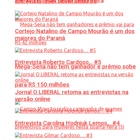
até às 22 horas nesta sexta-feira
Entrevista Izael Skowronski #6
Cortejo Natalino de Campo Mourão é um dos
maiores do Paraná
Entrevista Roberto Cardoso… #5
Mega-Sena não tem ganhador e prêmio sobe
para R$ 150 milhões
Jornal O LIBERAL retoma as entrevistas na
versão online
Entrevista Carolina Hodniuk Lemos… #4