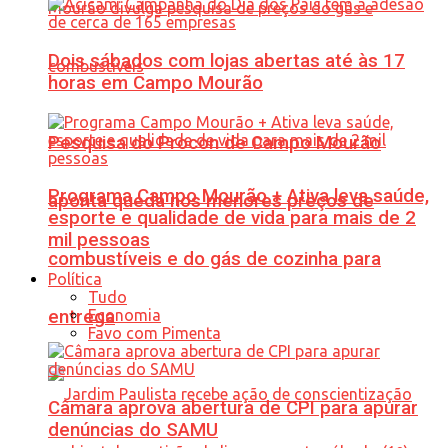
Dois sábados com lojas abertas até às 17
horas em Campo Mourão
Pesquisa do Procon de Campo Mourão
Programa Campo Mourão + Ativa leva saúde,
aponta queda nos menores preços de
esporte e qualidade de vida para mais de 2
mil pessoas
combustíveis e do gás de cozinha para
Política
Tudo
Economia
entrega
Favo com Pimenta
Câmara aprova abertura de CPI para apurar
denúncias do SAMU