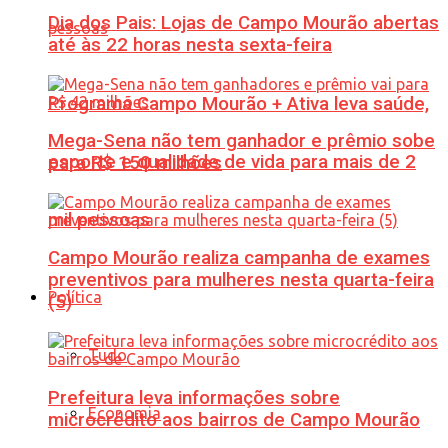
Dia dos Pais: Lojas de Campo Mourão abertas
até às 22 horas nesta sexta-feira
Programa Campo Mourão + Ativa leva saúde,
Mega-Sena não tem ganhador e prêmio sobe
esporte e qualidade de vida para mais de 2
para R$ 150 milhões
mil pessoas
Campo Mourão realiza campanha de exames
preventivos para mulheres nesta quarta-feira
Política
(5)
Tudo
Prefeitura leva informações sobre
Economia
microcrédito aos bairros de Campo Mourão