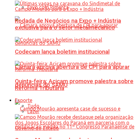
Favo com Pimenta
Rodada de Negócios na Expo + Indústria
exclusiva para o setor metalmecânico
Codecam lança boletim institucional
Câmara aprova abertura de CPI para apurar
Quinta-feira: Acicam promove palestra sobre
denúncias do SAMU
Reforma Tributária
Esporte
Tudo
Lazer