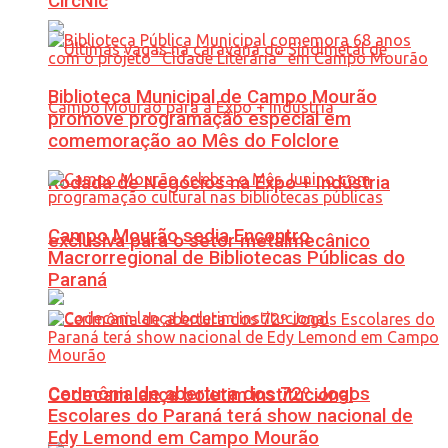
CircNic
Biblioteca Municipal de Campo Mourão
promove programação especial em
comemoração ao Mês do Folclore
Rodada de Negócios na Expo + Indústria
Campo Mourão sedia Encontro
exclusiva para o setor metalmecânico
Macrorregional de Bibliotecas Públicas do
Paraná
Cerimônia de abertura dos 72º Jogos
Codecam lança boletim institucional
Escolares do Paraná terá show nacional de
Edy Lemond em Campo Mourão