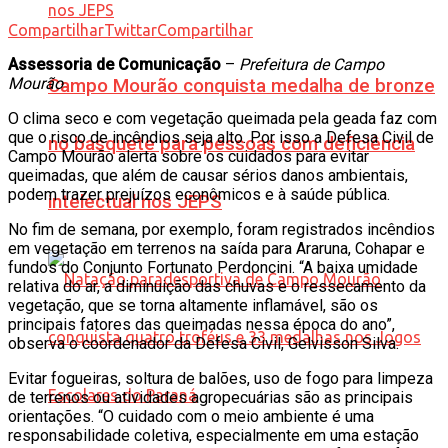
Compartilhar
Twittar
Compartilhar
Assessoria de Comunicação
–
Prefeitura de Campo
Mourão
Campo Mourão conquista medalha de bronze
O clima seco e com vegetação queimada pela geada faz com
que o risco de incêndios seja alto. Por isso a Defesa Civil de
no basquete para pessoas com deficiência
Campo Mourão alerta sobre os cuidados para evitar
queimadas, que além de causar sérios danos ambientais,
podem trazer prejuízos econômicos e à saúde pública.
intelectual nos JEPS
No fim de semana, por exemplo, foram registrados incêndios
em vegetação em terrenos na saída para Araruna, Cohapar e
fundos do Conjunto Fortunato Perdoncini. “A baixa umidade
relativa do ar, a diminuição das chuvas e o ressecamento da
vegetação, que se torna altamente inflamável, são os
principais fatores das queimadas nessa época do ano”,
observa o coordenador da Defesa Civil, Gelvisson Silva.
Evitar fogueiras, soltura de balões, uso de fogo para limpeza
de terrenos ou atividades agropecuárias são as principais
orientações. “O cuidado com o meio ambiente é uma
responsabilidade coletiva, especialmente em uma estação