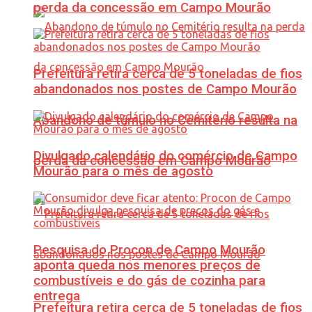
perda da concessão em Campo Mourão
Prefeitura retira cerca de 5 toneladas de fios
abandonados nos postes de Campo Mourão
Abandono de túmulo no Cemitério resulta na
Divulgado calendário do comércio de Campo
perda da concessão em Campo Mourão
Mourão para o mês de agosto
Pesquisa do Procon de Campo Mourão
aponta queda nos menores preços de
combustíveis e do gás de cozinha para
entrega
Prefeitura retira cerca de 5 toneladas de fios