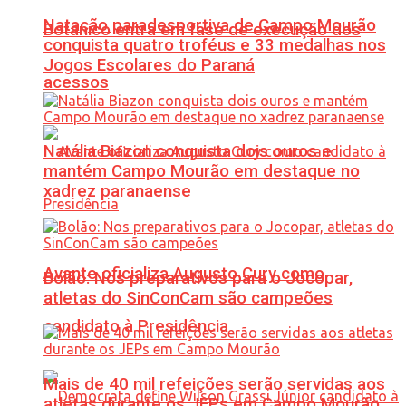
Natação paradesportiva de Campo Mourão
Botânico entra em fase de execução dos
conquista quatro troféus e 33 medalhas nos
Jogos Escolares do Paraná
acessos
Natália Biazon conquista dois ouros e
mantém Campo Mourão em destaque no
xadrez paranaense
Avante oficializa Augusto Cury como
Bolão: Nos preparativos para o Jocopar,
atletas do SinConCam são campeões
candidato à Presidência
Mais de 40 mil refeições serão servidas aos
atletas durante os JEPs em Campo Mourão