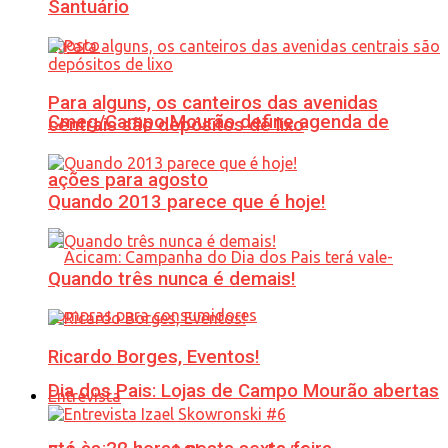
Santuário
Para alguns, os canteiros das avenidas
Cmeg/Campo Mourão define agenda de
centrais são depósitos de lixo
ações para agosto
Quando 2013 parece que é hoje!
Quando três nunca é demais!
Ricardo Borges, Eventos!
Dia dos Pais: Lojas de Campo Mourão abertas
Entrevista