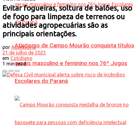
Evitar fogueiras, soltura de balões, uso
de fogo para limpeza de terrenos ou
atividades agropecuárias são as
principais orientações.
Atletismo de Campo Mourão conquista títulos
por
Assessoria
21 de julho de 2025
em
Cotidiano
gerais masculino e feminino nos 76º Jogos
1 min read
Escolares do Paraná