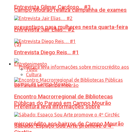
Entrevista Gilmar Cardoso… #3
Campo Mourão realiza campanha de exames
preventivos para mulheres nesta quarta-feira
Entrevista Jair Elias… #2
(5)
Entrevista Diego Reis… #1
Entretenimento
Tudo
Cultura
Encontro Macrorregional de Bibliotecas
Públicas do Paraná em Campo Mourão
Prefeitura leva informações sobre
microcrédito aos bairros de Campo Mourão
Sábado: Espaço Sou Arte promove o 4º