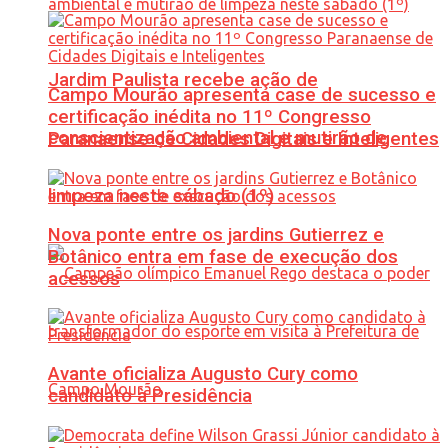
Jardim Paulista recebe ação de
Campo Mourão apresenta case de sucesso e
certificação inédita no 11º Congresso
conscientização ambiental e mutirão de
Paranaense de Cidades Digitais e Inteligentes
limpeza neste sábado (1º)
Nova ponte entre os jardins Gutierrez e
Botânico entra em fase de execução dos
acessos
Avante oficializa Augusto Cury como
candidato à Presidência