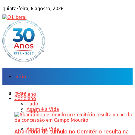
quinta-feira, 6 agosto, 2026
Sobre Nós
Anuncie
Fale Conosco
Início
Início
Cotidiano
Cotidiano
Tudo
Assim é a Vida
Tudo
Assim é a Vida
Abandono de túmulo no Cemitério resulta na