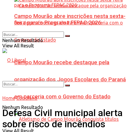
Campo Mourão abre inscrições nesta sexta-
feira para o Programa FEPAC 2026
Nenhum Resultado
View All Result
Campo Mourão recebe destaque pela
organização dos Jogos Escolares do Paraná
em parceria com o Governo do Estado
Home
Cotidiano
Nenhum Resultado
Defesa Civil municipal alerta
sobre risco de incêndios
View All Result