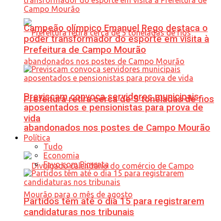
Campeão olímpico Emanuel Rego destaca o
poder transformador do esporte em visita à
Prefeitura de Campo Mourão
Previscam convoca servidores municipais
Prefeitura retira cerca de 5 toneladas de fios
aposentados e pensionistas para prova de
vida
abandonados nos postes de Campo Mourão
Política
Tudo
Economia
Favo com Pimenta
Partidos têm até o dia 15 para registrarem
candidaturas nos tribunais