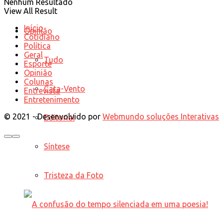
Nenhum Resultado
View All Result
Início
Opinião
Cotidiano
Política
Geral
Tudo
Esporte
Opinião
Colunas
Cata-Vento
Entrevista
Entretenimento
© 2021 - Desenvolvido por
Webmundo soluções Interativas
Editorial
Síntese
Tristeza da Foto