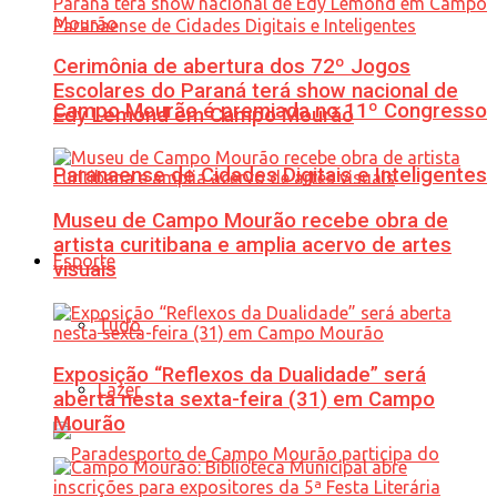
Cerimônia de abertura dos 72º Jogos
Escolares do Paraná terá show nacional de
Campo Mourão é premiada no 11º Congresso
Edy Lemond em Campo Mourão
Paranaense de Cidades Digitais e Inteligentes
Museu de Campo Mourão recebe obra de
artista curitibana e amplia acervo de artes
Esporte
visuais
Tudo
Exposição “Reflexos da Dualidade” será
Lazer
aberta nesta sexta-feira (31) em Campo
Mourão