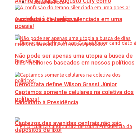
Avante oficializa Augusto Cury como
Tristeza da Foto
candidato à Presidência
A confusão do tempo silenciada em uma
poesia!
Não pode ser apenas uma utopia a busca de
dias melhores baseados em nossos políticos
Democrata define Wilson Grassi Júnior
Captamos somente celulares na coletiva dos
políticos!
candidato à Presidência
Canteiros das avenidas centrais não são
depósitos de lixo!