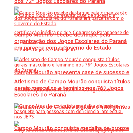
dos 72º Jogos Escolares do Paraná
Campo Mourão recebe destaque pela
organização dos Jogos Escolares do Paraná
em parceria com o Governo do Estado
Campo Mourão apresenta case de sucesso e
Atletismo de Campo Mourão conquista títulos
gerais masculino e feminino nos 76º Jogos
certificação inédita no 11º Congresso
Escolares do Paraná
Paranaense de Cidades Digitais e Inteligentes
Campo Mourão conquista medalha de bronze