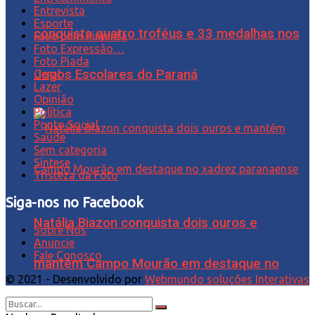
Entrevista
Esporte
conquista quatro troféus e 33 medalhas nos
Favo com Pimenta
Foto Expressão…
Foto Piada
Jogos Escolares do Paraná
Geral
Lazer
Opinião
Política
Ponto Social
Saúde
Sem categoria
Síntese
Tristeza da Foto
Siga-nos no Facebook
Natália Biazon conquista dois ouros e
Sobre Nós
Anuncie
Fale Conosco
mantém Campo Mourão em destaque no
© 2021 - Desenvolvido por
Webmundo soluções Interativas
xadrez paranaense