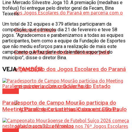
Line Mercado Silvestre Joga 10. A premiação (medalhas e
troféus) foi entregue pelo diretor geral da Fecam, Bina
Teixeira.
Um total de 32 equipes e 379 atletas participaram da
competição, que começou dia 21 de fevereiro e teve 58
jogos. “Agradecemos e parabenizamos a todas as equipes
participantes, bem como a equipe da Fundação de Esportes
que não mediu esforços para a realização de mais este
Campo Mourão recebe destaque pela
campeonato que faz parte do calendário esportivo do
município”, disse o diretor Bina.
VEJA
TAMBÉM
organização dos Jogos Escolares do Paraná
em parceria com o Governo do Estado
Esporte
Paradesporto de Campo Mourão participa do
Meeting Paralímpico Loterias Caixa em São Paulo
Esporte