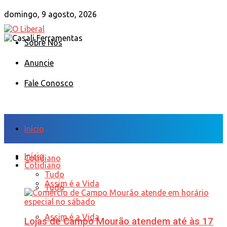
domingo, 9 agosto, 2026
Sobre Nós
Anuncie
Fale Conosco
Início
Início
Cotidiano
Cotidiano
Tudo
Assim é a Vida
Tudo
Assim é a Vida
Lojas de Campo Mourão atendem até às 17