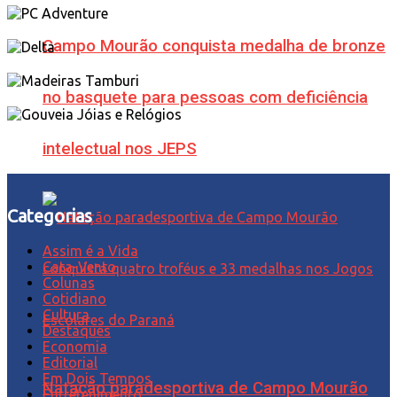
Campo Mourão conquista medalha de bronze
no basquete para pessoas com deficiência
intelectual nos JEPS
Categorias
Assim é a Vida
Cata-Vento
Colunas
Cotidiano
Cultura
Destaques
Economia
Editorial
Em Dois Tempos
Natação paradesportiva de Campo Mourão
Entretenimento