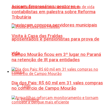
Acicam: Empresários, gestores e
contabilistas em palestra sobre Reforma
Tributária
Previscam convoca servidores municipais
Visita à Casa das Fraldas
aposentados e pensionistas para prova de
vida
Campo Mourão ficou em 3º lugar no Paraná
na retenção de IR para entidades
Política
Dia dos Pais: R$ 60 mil em 31 vales compras
Tudo
no comércio de Campo Mourão
Economia