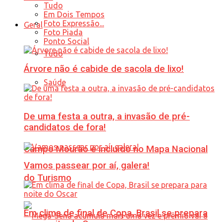
Tudo
Em Dois Tempos
Foto Expressão...
Geral
Foto Piada
Ponto Social
Tudo
Árvore não é cabide de sacola de lixo!
Saúde
De uma festa a outra, a invasão de pré-
candidatos de fora!
Campo Mourão é incluído no Mapa Nacional
Vamos passear por aí, galera!
do Turismo
Em clima de final de Copa, Brasil se prepara