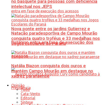
no basquete para pessoas com deficiência
intelectual nos JEPS
Nova ponte entre os jardins Gutierrez e
Natação paradesportiva de Campo Mourão
conquista quatro troféus e 33 medalhas nos
Botânico entra em fase de execução dos
Jogos Escolares do Paraná
acessos
Natália Biazon conquista dois ouros e
mantém Campo Mourão em destaque no
xadrez paranaense
Opinião
Tudo
Cata-Vento
Editorial
Síntese