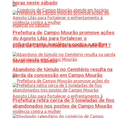
horas neste sábado
Prefeitura de Campo Mourão promove ações
do Agosto Lilás para fortalecer o
enfrentamento à violência contra a mulher
Lojas de Campo Mourão atendem até às 17
horas neste sábado
Abandono de túmulo no Cemitério resulta na
perda da concessão em Campo Mourão
Prefeitura retira cerca de 5 toneladas de fios
abandonados nos postes de Campo Mourão