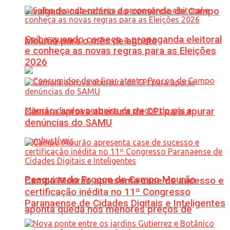
Divulgado calendário do comércio de Campo
Saiba quando começa a propaganda eleitoral
Mourão para o mês de agosto
e conheça as novas regras para as Eleições
2026
Câmara aprova abertura de CPI para apurar
denúncias do SAMU
Pesquisa do Procon de Campo Mourão
Campo Mourão apresenta case de sucesso e
certificação inédita no 11º Congresso
Paranaense de Cidades Digitais e Inteligentes
aponta queda nos menores preços de