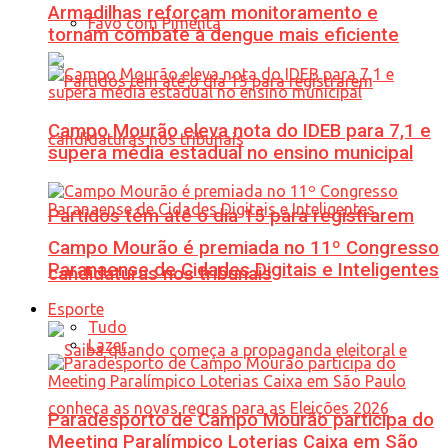
Armadilhas reforçam monitoramento e
Favo com Pimenta
tornam combate à dengue mais eficiente
Campo Mourão eleva nota do IDEB para 7,1 e
supera média estadual no ensino municipal
Partidos têm até o dia 15 para registrarem
Campo Mourão é premiada no 11º Congresso
Paranaense de Cidades Digitais e Inteligentes
candidaturas nos tribunais
Esporte
Tudo
Lazer
Paradesporto de Campo Mourão participa do
Meeting Paralímpico Loterias Caixa em São