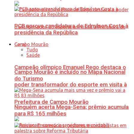
PCB aprova candidatura de Edmilson Costa à
presidência da República
Geral
Tudo
Saúde
Campeão olímpico Emanuel Rego destaca o
Campo Mourão é incluído no Mapa Nacional
do Turismo
poder transformador do esporte em visita à
Prefeitura de Campo Mourão
Ninguém acerta Mega-Sena; prêmio acumula
para R$ 165 milhões