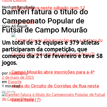
Nenhum Resultado
2026 começa neste sábado com 12
Damferi fatura o título do
Campeonato Popular de
confrontos
View All Result
Futsal de Campo Mourão
Um total de 32 equipes e 379 atletas
participaram da competição, que
começou dia 21 de fevereiro e teve 58
jogos.
Campo Mourão abre inscrições para a 4ª
por
Assessoria
2 de maio de 2025
em
Esporte
etapa do Circuito de Corridas de Rua nesta
1 min read
sexta-feira (7)