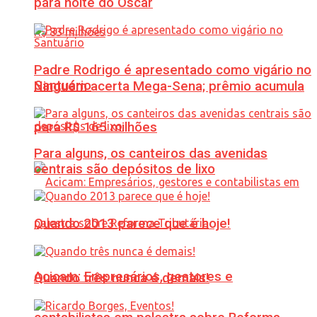
para noite do Oscar
Padre Rodrigo é apresentado como vigário no
Santuário
Ninguém acerta Mega-Sena; prêmio acumula
para R$ 165 milhões
Para alguns, os canteiros das avenidas
centrais são depósitos de lixo
Quando 2013 parece que é hoje!
Acicam: Empresários, gestores e
Quando três nunca é demais!