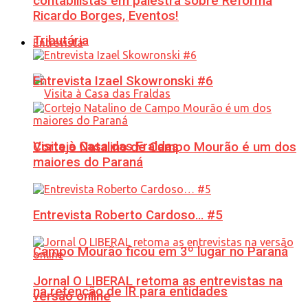
contabilistas em palestra sobre Reforma
Ricardo Borges, Eventos!
Tributária
Entrevista
Entrevista Izael Skowronski #6
Visita à Casa das Fraldas
Cortejo Natalino de Campo Mourão é um dos
maiores do Paraná
Entrevista Roberto Cardoso… #5
Campo Mourão ficou em 3º lugar no Paraná
Jornal O LIBERAL retoma as entrevistas na
na retenção de IR para entidades
versão online