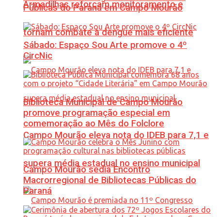
Armadilhas reforçam monitoramento e
Públicas do Paraná em Campo Mourão
tornam combate à dengue mais eficiente
Sábado: Espaço Sou Arte promove o 4º
CircNic
Biblioteca Municipal de Campo Mourão
promove programação especial em
comemoração ao Mês do Folclore
Campo Mourão eleva nota do IDEB para 7,1 e
supera média estadual no ensino municipal
Campo Mourão sedia Encontro
Macrorregional de Bibliotecas Públicas do
Paraná