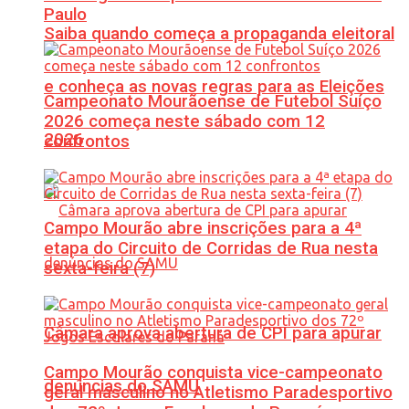
Paulo
Saiba quando começa a propaganda eleitoral
e conheça as novas regras para as Eleições
Campeonato Mourãoense de Futebol Suíço
2026 começa neste sábado com 12
2026
confrontos
Campo Mourão abre inscrições para a 4ª
etapa do Circuito de Corridas de Rua nesta
sexta-feira (7)
Câmara aprova abertura de CPI para apurar
Campo Mourão conquista vice-campeonato
denúncias do SAMU
geral masculino no Atletismo Paradesportivo