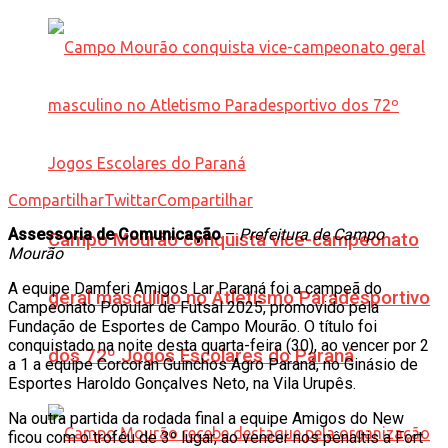
Compartilhar
Twittar
Compartilhar
Assessoria de Comunicação
–
Prefeitura de Campo
Campo Mourão conquista vice-campeonato
Mourão
A equipe Damferi Amigos Lar Paraná foi a campeã do
geral masculino no Atletismo Paradesportivo
Campeonato Popular de Futsal 2025, promovido pela
Fundação de Esportes de Campo Mourão. O título foi
conquistado na noite desta quarta-feira (30), ao vencer por 2
dos 72º Jogos Escolares do Paraná
a 1 a equipe Corcoran Guinchos Agro Paraná, no Ginásio de
Esportes Haroldo Gonçalves Neto, na Vila Urupês.
Na outra partida da rodada final a equipe Amigos do New
ficou com o troféu de 3º lugar, ao vencer nos pênaltis a Fort