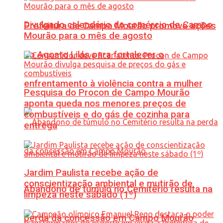
Divulgado calendário do comércio de Campo
Prefeitura de Campo Mourão promove ações
Mourão para o mês de agosto
do Agosto Lilás para fortalecer o
enfrentamento à violência contra a mulher
Pesquisa do Procon de Campo Mourão
aponta queda nos menores preços de
combustíveis e do gás de cozinha para
entrega
Jardim Paulista recebe ação de
conscientização ambiental e mutirão de
Abandono de túmulo no Cemitério resulta na
limpeza neste sábado (1º)
perda da concessão em Campo Mourão