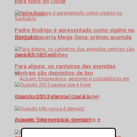
para noite do Oscar
Padre Rodrigo é apresentado como vigário no
Santuário
Ninguém acerta Mega-Sena; prêmio acumula
para R$ 165 milhões
Para alguns, os canteiros das avenidas
centrais são depósitos de lixo
Quando 2013 parece que é hoje!
Acicam: Empresários, gestores e
Quando três nunca é demais!