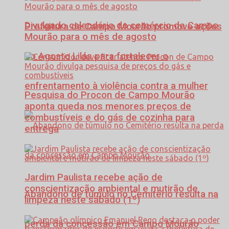
Divulgado calendário do comércio de Campo
Prefeitura de Campo Mourão promove ações
Mourão para o mês de agosto
do Agosto Lilás para fortalecer o
enfrentamento à violência contra a mulher
Pesquisa do Procon de Campo Mourão
aponta queda nos menores preços de
combustíveis e do gás de cozinha para
entrega
Jardim Paulista recebe ação de
conscientização ambiental e mutirão de
Abandono de túmulo no Cemitério resulta na
limpeza neste sábado (1º)
perda da concessão em Campo Mourão