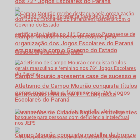
dos 72º Jogos Escolares do Paraná
Campo Mourão recebe destaque pela
organização dos Jogos Escolares do Paraná
em parceria com o Governo do Estado
Campo Mourão apresenta case de sucesso e
Atletismo de Campo Mourão conquista títulos
gerais masculino e feminino nos 76º Jogos
certificação inédita no 11º Congresso
Escolares do Paraná
Paranaense de Cidades Digitais e Inteligentes
Campo Mourão conquista medalha de bronze