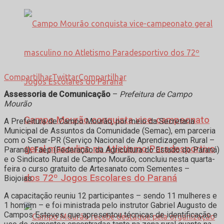
Compartilhar
Twittar
Compartilhar
Assessoria de Comunicação
–
Prefeitura de Campo
Mourão
Campo Mourão conquista vice-campeonato
A Prefeitura de Campo Mourão, por meio da Secretaria
Municipal de Assuntos da Comunidade (Semac), em parceria
com o Senar-PR (Serviço Nacional de Aprendizagem Rural –
geral masculino no Atletismo Paradesportivo
Paraná), Faep (Federação da Agricultura do Estado do Paraná)
e o Sindicato Rural de Campo Mourão, concluiu nesta quarta-
feira o curso gratuito de Artesanato com Sementes –
dos 72º Jogos Escolares do Paraná
Biojoias.
A capacitação reuniu 12 participantes – sendo 11 mulheres e
1 homem – e foi ministrada pelo instrutor Gabriel Augusto de
Campos Esteves, que apresentou técnicas de identificação e