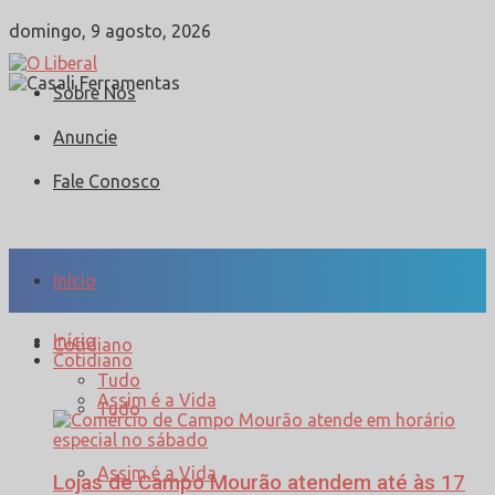
domingo, 9 agosto, 2026
Sobre Nós
Anuncie
Fale Conosco
Início
Início
Cotidiano
Cotidiano
Tudo
Assim é a Vida
Tudo
Assim é a Vida
Lojas de Campo Mourão atendem até às 17