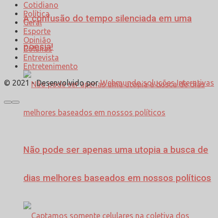
Cotidiano
Política
A confusão do tempo silenciada em uma
Geral
Esporte
Opinião
poesia!
Colunas
Entrevista
Entretenimento
© 2021 - Desenvolvido por
Webmundo soluções Interativas
Não pode ser apenas uma utopia a busca de
dias melhores baseados em nossos políticos