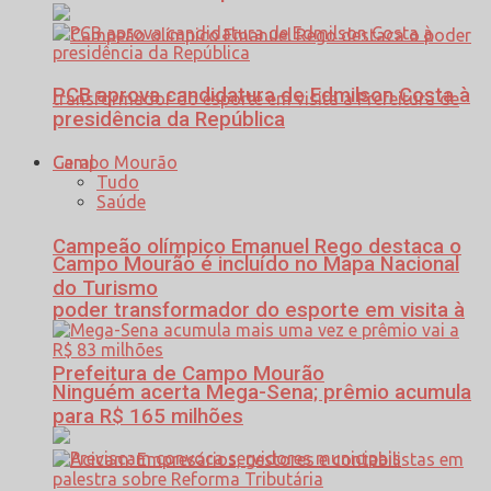
PCB aprova candidatura de Edmilson Costa à
presidência da República
Geral
Tudo
Saúde
Campeão olímpico Emanuel Rego destaca o
Campo Mourão é incluído no Mapa Nacional
do Turismo
poder transformador do esporte em visita à
Prefeitura de Campo Mourão
Ninguém acerta Mega-Sena; prêmio acumula
para R$ 165 milhões