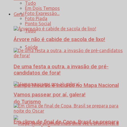
Tudo
Em Dois Tempos
Foto Expressão...
Geral
Foto Piada
Ponto Social
Tudo
Árvore não é cabide de sacola de lixo!
Saúde
De uma festa a outra, a invasão de pré-
candidatos de fora!
Campo Mourão é incluído no Mapa Nacional
Vamos passear por aí, galera!
do Turismo
Em clima de final de Copa, Brasil se prepara