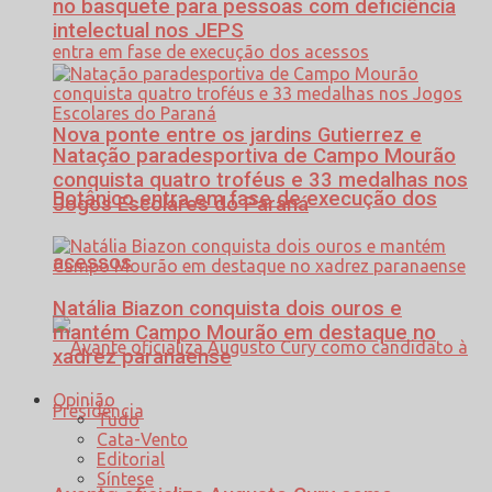
no basquete para pessoas com deficiência
intelectual nos JEPS
Nova ponte entre os jardins Gutierrez e
Natação paradesportiva de Campo Mourão
conquista quatro troféus e 33 medalhas nos
Botânico entra em fase de execução dos
Jogos Escolares do Paraná
acessos
Natália Biazon conquista dois ouros e
mantém Campo Mourão em destaque no
xadrez paranaense
Opinião
Tudo
Cata-Vento
Editorial
Síntese