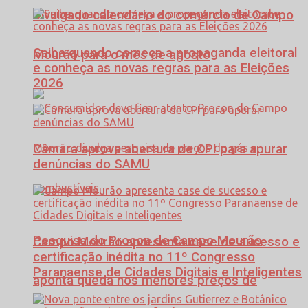
Divulgado calendário do comércio de Campo
Saiba quando começa a propaganda eleitoral
Mourão para o mês de agosto
e conheça as novas regras para as Eleições
2026
Câmara aprova abertura de CPI para apurar
denúncias do SAMU
Pesquisa do Procon de Campo Mourão
Campo Mourão apresenta case de sucesso e
certificação inédita no 11º Congresso
Paranaense de Cidades Digitais e Inteligentes
aponta queda nos menores preços de