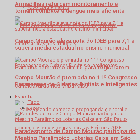
Armadilhas reforçam monitoramento e
Favo com Pimenta
tornam combate à dengue mais eficiente
Campo Mourão eleva nota do IDEB para 7,1 e
supera média estadual no ensino municipal
Partidos têm até o dia 15 para registrarem
Campo Mourão é premiada no 11º Congresso
Paranaense de Cidades Digitais e Inteligentes
candidaturas nos tribunais
Esporte
Tudo
Lazer
Paradesporto de Campo Mourão participa do
Meeting Paralímpico Loterias Caixa em São