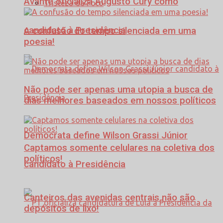
Avante oficializa Augusto Cury como
Tristeza da Foto
candidato à Presidência
A confusão do tempo silenciada em uma
poesia!
Não pode ser apenas uma utopia a busca de
dias melhores baseados em nossos políticos
Democrata define Wilson Grassi Júnior
Captamos somente celulares na coletiva dos
políticos!
candidato à Presidência
Canteiros das avenidas centrais não são
depósitos de lixo!