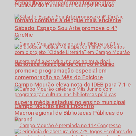
Armadilhas reforçam monitoramento e
Públicas do Paraná em Campo Mourão
tornam combate à dengue mais eficiente
Sábado: Espaço Sou Arte promove o 4º
CircNic
Biblioteca Municipal de Campo Mourão
promove programação especial em
comemoração ao Mês do Folclore
Campo Mourão eleva nota do IDEB para 7,1 e
supera média estadual no ensino municipal
Campo Mourão sedia Encontro
Macrorregional de Bibliotecas Públicas do
Paraná