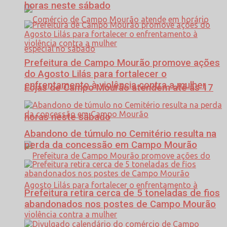
horas neste sábado
Prefeitura de Campo Mourão promove ações
do Agosto Lilás para fortalecer o
enfrentamento à violência contra a mulher
Lojas de Campo Mourão atendem até às 17
horas neste sábado
Abandono de túmulo no Cemitério resulta na
perda da concessão em Campo Mourão
Prefeitura retira cerca de 5 toneladas de fios
abandonados nos postes de Campo Mourão