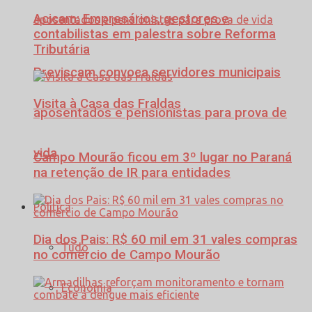
Acicam: Empresários, gestores e
contabilistas em palestra sobre Reforma
Tributária
Previscam convoca servidores municipais
Visita à Casa das Fraldas
aposentados e pensionistas para prova de
vida
Campo Mourão ficou em 3º lugar no Paraná
na retenção de IR para entidades
Política
Dia dos Pais: R$ 60 mil em 31 vales compras
Tudo
no comércio de Campo Mourão
Economia