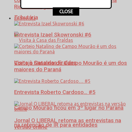
contabilistas em palestra sobre Reforma
Ricardo Borges, Eventos!
CLOSE
Tributária
Entrevista
Entrevista Izael Skowronski #6
Visita à Casa das Fraldas
Cortejo Natalino de Campo Mourão é um dos
maiores do Paraná
Entrevista Roberto Cardoso… #5
Campo Mourão ficou em 3º lugar no Paraná
Jornal O LIBERAL retoma as entrevistas na
na retenção de IR para entidades
versão online