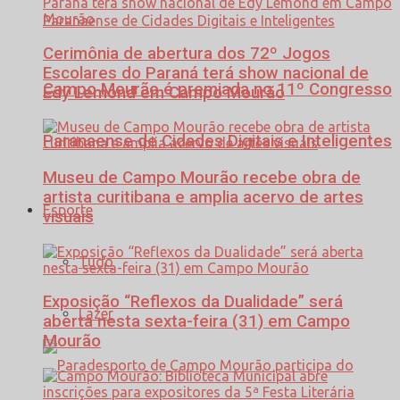
Cerimônia de abertura dos 72º Jogos
Escolares do Paraná terá show nacional de
Campo Mourão é premiada no 11º Congresso
Edy Lemond em Campo Mourão
Paranaense de Cidades Digitais e Inteligentes
Museu de Campo Mourão recebe obra de
artista curitibana e amplia acervo de artes
Esporte
visuais
Tudo
Exposição “Reflexos da Dualidade” será
Lazer
aberta nesta sexta-feira (31) em Campo
Mourão