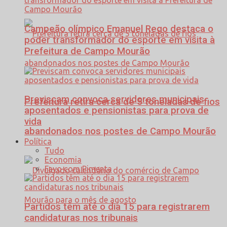
Campeão olímpico Emanuel Rego destaca o
poder transformador do esporte em visita à
Prefeitura de Campo Mourão
Previscam convoca servidores municipais
Prefeitura retira cerca de 5 toneladas de fios
aposentados e pensionistas para prova de
vida
abandonados nos postes de Campo Mourão
Política
Tudo
Economia
Favo com Pimenta
Partidos têm até o dia 15 para registrarem
candidaturas nos tribunais