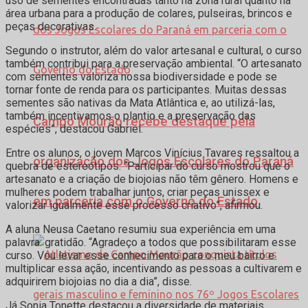
uso de sementes encontradas tanto na zona rural quanto na
área urbana para a produção de colares, pulseiras, brincos e
peças decorativas.
Segundo o instrutor, além do valor artesanal e cultural, o curso
também contribui para a preservação ambiental. “O artesanato
com sementes valoriza nossa biodiversidade e pode se
tornar fonte de renda para os participantes. Muitas dessas
sementes são nativas da Mata Atlântica e, ao utilizá-las,
também incentivamos o plantio e a preservação das
Campo Mourão recebe destaque pela
espécies”, destacou Gabriel.
Entre os alunos, o jovem Marcos Vinícius Tavares ressaltou a
organização dos Jogos Escolares do Paraná
quebra de estereótipos. “Participar do curso mostrou que o
artesanato e a criação de biojoias não têm gênero. Homens e
mulheres podem trabalhar juntos, criar peças unissex e
em parceria com o Governo do Estado
valorizar igualmente esse processo criativo”, afirmou.
A aluna Neusa Caetano resumiu sua experiência em uma
palavra: gratidão. “Agradeço a todos que possibilitaram esse
curso. Vou levar esse conhecimento para o meu bairro e
multiplicar essa ação, incentivando as pessoas a cultivarem e
adquirirem biojoias no dia a dia”, disse.
Já Sonia Tonette destacou a diversidade de materiais