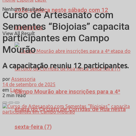
Nenhum Resultado
2026 começa neste sábado com 12
Curso de Artesanato com
Sementes “Biojoias” capacita
confrontos
View All Result
participantes em Campo
Mourão
A capacitação reuniu 12 participantes.
por
Assessoria
14 de setembro de 2025
em
Lazer
Campo Mourão abre inscrições para a 4ª
2 min read
etapa do Circuito de Corridas de Rua nesta
sexta-feira (7)