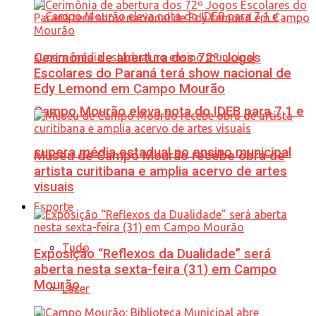
Cerimônia de abertura dos 72º Jogos
Escolares do Paraná terá show nacional de
Edy Lemond em Campo Mourão
Campo Mourão eleva nota do IDEB para 7,1 e
supera média estadual no ensino municipal
Museu de Campo Mourão recebe obra de
artista curitibana e amplia acervo de artes
visuais
Esporte
Tudo
Exposição “Reflexos da Dualidade” será
aberta nesta sexta-feira (31) em Campo
Mourão
Lazer