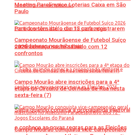
Meeting Paralímpico Loterias Caixa em São
Paulo
Partidos têm até o dia 15 para registrarem
Campeonato Mourãoense de Futebol Suíço
candidaturas nos tribunais
2026 começa neste sábado com 12
confrontos
Campo Mourão abre inscrições para a 4ª
etapa do Circuito de Corridas de Rua nesta
sexta-feira (7)
Saiba quando começa a propaganda eleitoral
e conheça as novas regras para as Eleições
Campo Mourão conquista vice-campeonato