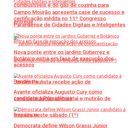
combustíveis e do gás de cozinha para
Campo Mourão apresenta case de sucesso e
certificação inédita no 11º Congresso
entrega
Paranaense de Cidades Digitais e Inteligentes
Nova ponte entre os jardins Gutierrez e
Botânico entra em fase de execução dos
acessos
Jardim Paulista recebe ação de
Avante oficializa Augusto Cury como
candidato à Presidência
conscientização ambiental e mutirão de
limpeza neste sábado (1º)
Democrata define Wilson Grassi Júnior