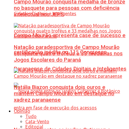
Campo Mourão conquista medalha de bronze
no basquete para pessoas com deficiência
intelectual nos JEPS
Campo Mourão apresenta case de sucesso e
Natação paradesportiva de Campo Mourão
certificação inédita no 11º Congresso
conquista quatro troféus e 33 medalhas nos
Jogos Escolares do Paraná
Paranaense de Cidades Digitais e Inteligentes
Natália Biazon conquista dois ouros e
mantém Campo Mourão em destaque no
xadrez paranaense
Opinião
Tudo
Cata-Vento
Editorial