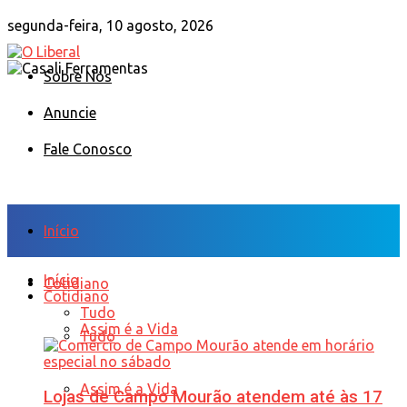
segunda-feira, 10 agosto, 2026
Sobre Nós
Anuncie
Fale Conosco
Início
Início
Cotidiano
Cotidiano
Tudo
Assim é a Vida
Tudo
Assim é a Vida
Lojas de Campo Mourão atendem até às 17