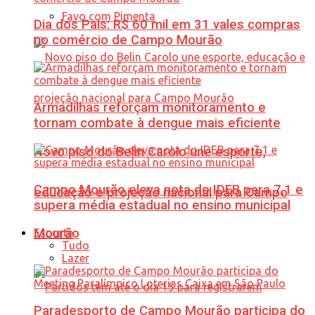
Favo com Pimenta
Dia dos Pais: R$ 60 mil em 31 vales compras
no comércio de Campo Mourão
Armadilhas reforçam monitoramento e
tornam combate à dengue mais eficiente
Novo piso do Belin Carolo une esporte,
Campo Mourão eleva nota do IDEB para 7,1 e
educação e projeção nacional para Campo
supera média estadual no ensino municipal
Mourão
Esporte
Tudo
Lazer
Paradesporto de Campo Mourão participa do