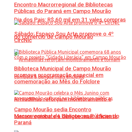
Encontro Macrorregional de Bibliotecas
Públicas do Paraná em Campo Mourão
Dia dos Pais: R$ 60 mil em 31 vales compras
Sábado: Espaço Sou Arte promove o 4º
no comércio de Campo Mourão
CircNic
Biblioteca Municipal de Campo Mourão
promove programação especial em
comemoração ao Mês do Folclore
Armadilhas reforçam monitoramento e
Campo Mourão sedia Encontro
Macrorregional de Bibliotecas Públicas do
tornam combate à dengue mais eficiente
Paraná