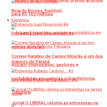
Ninguém acerta Mega-Sena; prêmio acumula
Ricardo Borges, Eventos!
para R$ 165 milhões
Entrevista
Entrevista Izael Skowronski #6
Cortejo Natalino de Campo Mourão é um dos
maiores do Paraná
Acicam: Empresários, gestores e
contabilistas em palestra sobre Reforma
Entrevista Roberto Cardoso… #5
Tributária
Jornal O LIBERAL retoma as entrevistas na