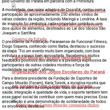
pelo Governo do Paraná em parceria com a Prefeitura.
A modalidade, que reúne adeptos do CrossFit, contou com a
participação de aproximadamente 250 atletas vindos de
várias cidades da região, incluindo Maringá e Londrina. A taxa
de inscrição foi simbólica: cada competidor contribuiu com
dois quilos de alimentos, destinados ao Lar dos Idosos São
Joaquim e Sant’Ana.
O presidente da Federação Paranaense de Funcional Fitness,
Diogo Siqueira, conhecido como Barba, destacou o sucesso
da etapa. “Foi um evento muito bem organizado, com boa
estrutura e espaço bem aproveitado. Recebemos muitos
Campo Mourão recebe destaque pela
feedbacks positivos dos atletas e a presença expressiva de
participantes de outras cidades mostrou a força da
modalidade na região”, afirmou.
organização dos Jogos Escolares do Paraná
Para a diretora-presidente da Fundação de Esportes de
Campo Mourão (Fecam), Karla Tureck, a iniciativa mostra que
em parceria com o Governo do Estado
o esporte vai além da competição. Mais do que promover
saúde, integração e qualidade de vida, o esporte também tem
esse papel social de contribuir com quem mais precisa. Essa
arrecadação é uma demonstração de solidariedade de todos
os envolvidos, destacou.