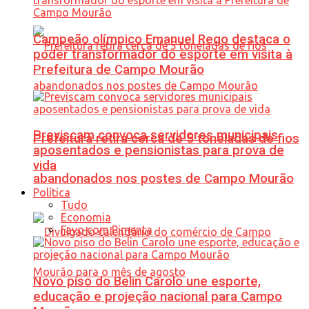
Campeão olímpico Emanuel Rego destaca o
poder transformador do esporte em visita à
Prefeitura de Campo Mourão
Previscam convoca servidores municipais
Prefeitura retira cerca de 5 toneladas de fios
aposentados e pensionistas para prova de
vida
abandonados nos postes de Campo Mourão
Política
Tudo
Economia
Favo com Pimenta
Novo piso do Belin Carolo une esporte,
educação e projeção nacional para Campo