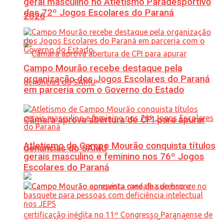
geral masculino no Atletismo Paradesportivo
dos 72º Jogos Escolares do Paraná
2026
Campo Mourão recebe destaque pela
organização dos Jogos Escolares do Paraná
em parceria com o Governo do Estado
Câmara aprova abertura de CPI para apurar
Atletismo de Campo Mourão conquista títulos
denúncias do SAMU
gerais masculino e feminino nos 76º Jogos
Escolares do Paraná