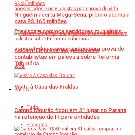
Ninguém acerta Mega-Sena; prêmio acumula
para R$ 165 milhões
Previscam convoca servidores municipais
aposentados e pensionistas para prova de
Acicam: Empresários, gestores e
contabilistas em palestra sobre Reforma
Tributária
vida
Visita à Casa das Fraldas
Política
Tudo
Campo Mourão ficou em 3º lugar no Paraná
na retenção de IR para entidades
Economia