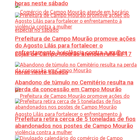
horas neste sábado
Prefeitura de Campo Mourão promove ações
do Agosto Lilás para fortalecer o
enfrentamento à violência contra a mulher
Lojas de Campo Mourão atendem até às 17
horas neste sábado
Abandono de túmulo no Cemitério resulta na
perda da concessão em Campo Mourão
Prefeitura retira cerca de 5 toneladas de fios
abandonados nos postes de Campo Mourão