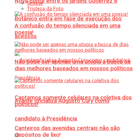
Nova ponte entre os jardins Gutierrez e
Síntese
Tristeza da Foto
Botânico entra em fase de execução dos
A confusão do tempo silenciada em uma
poesia!
acessos
Não pode ser apenas uma utopia a busca de
dias melhores baseados em nossos políticos
Captamos somente celulares na coletiva dos
Avante oficializa Augusto Cury como
políticos!
candidato à Presidência
Canteiros das avenidas centrais não são
depósitos de lixo!