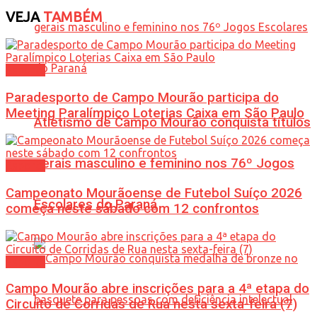
VEJA
TAMBÉM
Esporte
Paradesporto de Campo Mourão participa do
Meeting Paralímpico Loterias Caixa em São Paulo
Atletismo de Campo Mourão conquista títulos
gerais masculino e feminino nos 76º Jogos
Esporte
Campeonato Mourãoense de Futebol Suíço 2026
Escolares do Paraná
começa neste sábado com 12 confrontos
Esporte
Campo Mourão abre inscrições para a 4ª etapa do
Circuito de Corridas de Rua nesta sexta-feira (7)