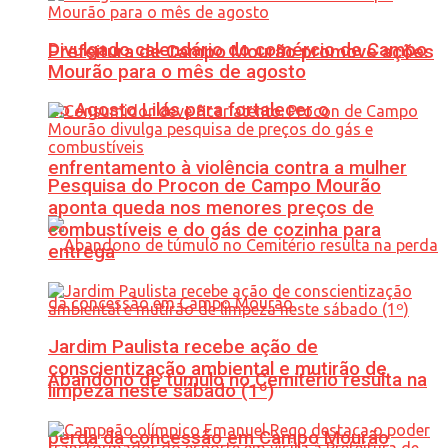
Divulgado calendário do comércio de Campo
Prefeitura de Campo Mourão promove ações
Mourão para o mês de agosto
do Agosto Lilás para fortalecer o
enfrentamento à violência contra a mulher
Pesquisa do Procon de Campo Mourão
aponta queda nos menores preços de
combustíveis e do gás de cozinha para
entrega
Jardim Paulista recebe ação de
conscientização ambiental e mutirão de
Abandono de túmulo no Cemitério resulta na
limpeza neste sábado (1º)
perda da concessão em Campo Mourão