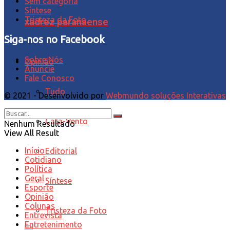
Sem categoria
Síntese
Tristeza da Foto
xadrez paranaense
Siga-nos no Facebook
Sobre Nós
Opinião
Anuncie
Fale Conosco
Tudo
© 2021 - Desenvolvido por
Webmundo soluções Interativas
Cata-Vento
Nenhum Resultado
View All Result
Início
Editorial
Cotidiano
Política
Geral
Síntese
Esporte
Opinião
Colunas
Tristeza da Foto
Entrevista
Entretenimento