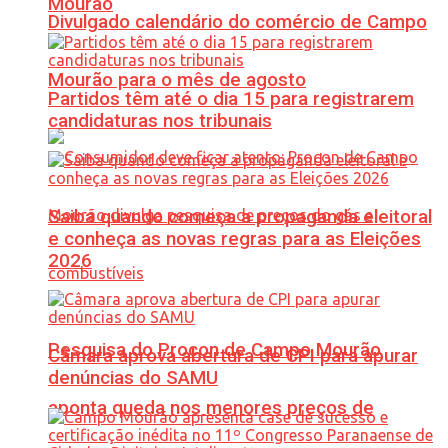
Mourão
Divulgado calendário do comércio de Campo
Mourão para o mês de agosto
Partidos têm até o dia 15 para registrarem
candidaturas nos tribunais
Saiba quando começa a propaganda eleitoral
e conheça as novas regras para as Eleições
2026
Pesquisa do Procon de Campo Mourão
Câmara aprova abertura de CPI para apurar
denúncias do SAMU
aponta queda nos menores preços de