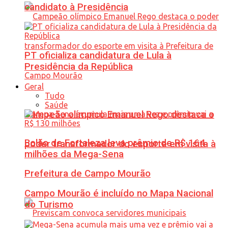
candidato à Presidência
PT oficializa candidatura de Lula à
Presidência da República
Geral
Tudo
Saúde
Campeão olímpico Emanuel Rego destaca o
Bolão de Fortaleza leva prêmio de R$ 164
poder transformador do esporte em visita à
milhões da Mega-Sena
Prefeitura de Campo Mourão
Campo Mourão é incluído no Mapa Nacional
do Turismo