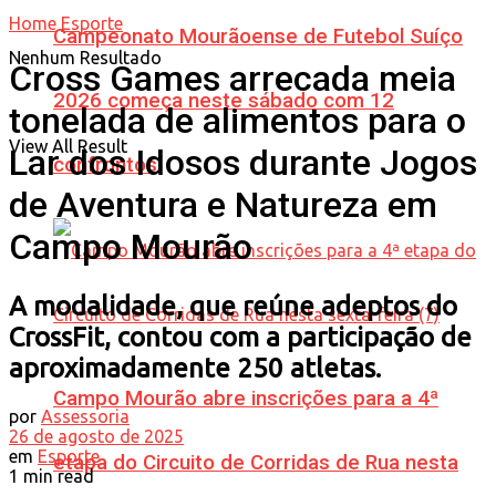
Home
Esporte
Campeonato Mourãoense de Futebol Suíço
Nenhum Resultado
Cross Games arrecada meia
2026 começa neste sábado com 12
tonelada de alimentos para o
View All Result
Lar dos Idosos durante Jogos
confrontos
de Aventura e Natureza em
Campo Mourão
A modalidade, que reúne adeptos do
CrossFit, contou com a participação de
aproximadamente 250 atletas.
Campo Mourão abre inscrições para a 4ª
por
Assessoria
26 de agosto de 2025
em
Esporte
etapa do Circuito de Corridas de Rua nesta
1 min read