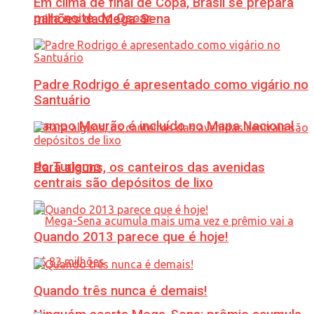
Em clima de final de Copa, Brasil se prepara
para noite do Oscar
milhões da Mega-Sena
Padre Rodrigo é apresentado como vigário no
Santuário
Campo Mourão é incluído no Mapa Nacional
do Turismo
Para alguns, os canteiros das avenidas
centrais são depósitos de lixo
Quando 2013 parece que é hoje!
Quando três nunca é demais!