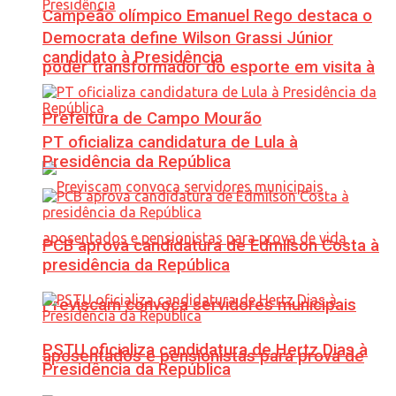
Campeão olímpico Emanuel Rego destaca o
Democrata define Wilson Grassi Júnior
candidato à Presidência
poder transformador do esporte em visita à
Prefeitura de Campo Mourão
PT oficializa candidatura de Lula à
Presidência da República
PCB aprova candidatura de Edmilson Costa à
presidência da República
Previscam convoca servidores municipais
PSTU oficializa candidatura de Hertz Dias à
aposentados e pensionistas para prova de
Presidência da República