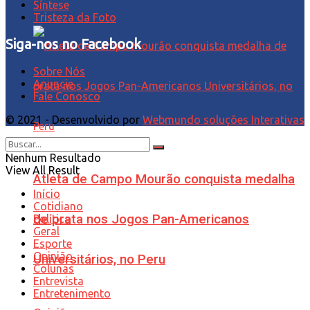
Síntese
Tristeza da Foto
Siga-nos no Facebook
Sobre Nós
Anuncie
Fale Conosco
© 2021 - Desenvolvido por
Webmundo soluções Interativas
Nenhum Resultado
View All Result
Atleta de Campo Mourão conquista medalha
Início
Cotidiano
de prata nos Jogos Pan-Americanos
Política
Geral
Esporte
Opinião
Universitários, no Peru
Colunas
Entrevista
Entretenimento