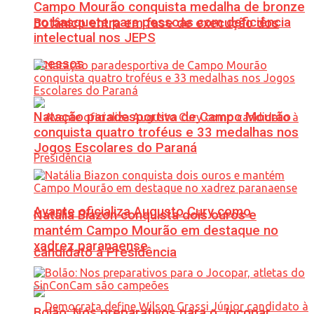
Campo Mourão conquista medalha de bronze
no basquete para pessoas com deficiência
Botânico entra em fase de execução dos
intelectual nos JEPS
acessos
Natação paradesportiva de Campo Mourão
conquista quatro troféus e 33 medalhas nos
Jogos Escolares do Paraná
Avante oficializa Augusto Cury como
Natália Biazon conquista dois ouros e
mantém Campo Mourão em destaque no
xadrez paranaense
candidato à Presidência
Bolão: Nos preparativos para o Jocopar,