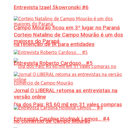
Entrevista Izael Skowronski #6
Campo Mourão ficou em 3º lugar no Paraná
Cortejo Natalino de Campo Mourão é um dos
maiores do Paraná
na retenção de IR para entidades
Entrevista Roberto Cardoso… #5
Jornal O LIBERAL retoma as entrevistas na
versão online
Dia dos Pais: R$ 60 mil em 31 vales compras
Entrevista Carolina Hodniuk Lemos… #4
no comércio de Campo Mourão