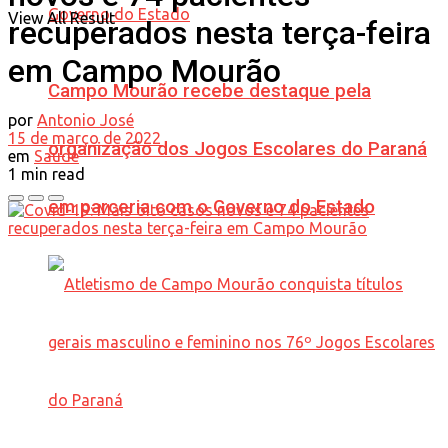
View All Result
recuperados nesta terça-feira
em Campo Mourão
Campo Mourão recebe destaque pela
por
Antonio José
15 de março de 2022
organização dos Jogos Escolares do Paraná
em
Saúde
1 min read
em parceria com o Governo do Estado