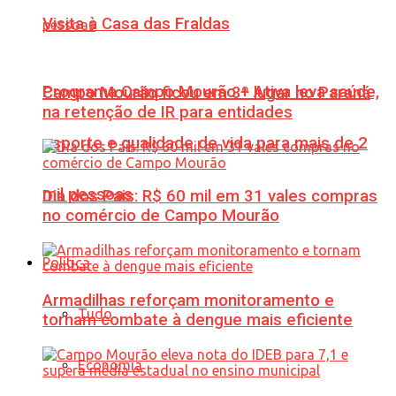
Visita à Casa das Fraldas
Programa Campo Mourão + Ativa leva saúde,
Campo Mourão ficou em 3º lugar no Paraná
na retenção de IR para entidades
esporte e qualidade de vida para mais de 2
mil pessoas
Dia dos Pais: R$ 60 mil em 31 vales compras
no comércio de Campo Mourão
Política
Armadilhas reforçam monitoramento e
Tudo
tornam combate à dengue mais eficiente
Economia