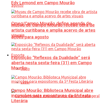
Edy Lemond em Campo Mourão
Cmeg/Campo Mourão define agenda de
Museu de Campo Mourão recebe obra de
artista curitibana e amplia acervo de artes
visuais
ações para agosto
Esporte
Exposição “Reflexos da Dualidade” será
aberta nesta sexta-feira (31) em Campo
Mourão
Tudo
Lazer
Campo Mourão: Biblioteca Municipal abre
inscrições para expositores da 5ª Festa
Literária