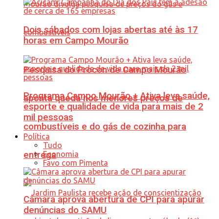
Dois sábados com lojas abertas até às 17
horas em Campo Mourão
Pesquisa do Procon de Campo Mourão
Programa Campo Mourão + Ativa leva saúde,
aponta queda nos menores preços de
esporte e qualidade de vida para mais de 2
mil pessoas
combustíveis e do gás de cozinha para
Política
Tudo
Economia
entrega
Favo com Pimenta
Câmara aprova abertura de CPI para apurar
denúncias do SAMU