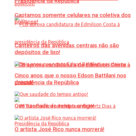
Presidência da República
Captamos somente celulares na coletiva dos
políticos!
Canteiros das avenidas centrais não são
depósitos de lixo!
PCB aprova candidatura de Edmilson Costa à
Cinco anos que o nosso Edson Battilani nos
deixou!
presidência da República
Que saudade do tempo antigo!
O artista José Rico nunca morrerá!