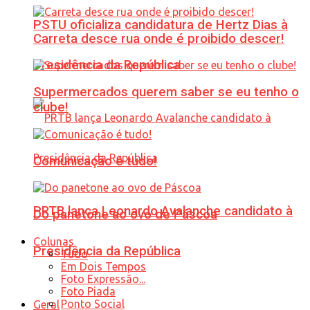
PSTU oficializa candidatura de Hertz Dias à
Carreta desce rua onde é proibido descer!
Presidência da República
Supermercados querem saber se eu tenho o
clube!
Comunicação é tudo!
PRTB lança Leonardo Avalanche candidato à
Do panetone ao ovo de Páscoa
Colunas
Presidência da República
Tudo
Em Dois Tempos
Foto Expressão...
Foto Piada
Ponto Social
Geral