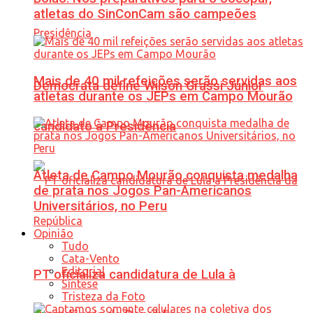
atletas do SinConCam são campeões
Mais de 40 mil refeições serão servidas aos
Democrata define Wilson Grassi Júnior
atletas durante os JEPs em Campo Mourão
candidato à Presidência
Atleta de Campo Mourão conquista medalha
de prata nos Jogos Pan-Americanos
Universitários, no Peru
Opinião
Tudo
Cata-Vento
Editorial
PT oficializa candidatura de Lula à
Síntese
Tristeza da Foto