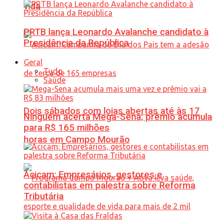
vida
PRTB lança Leonardo Avalanche candidato à
Presidência da República
Geral
Tudo
Saúde
Dois sábados com lojas abertas até às 17
Ninguém acerta Mega-Sena; prêmio acumula
para R$ 165 milhões
horas em Campo Mourão
Acicam: Empresários, gestores e
contabilistas em palestra sobre Reforma
Tributária