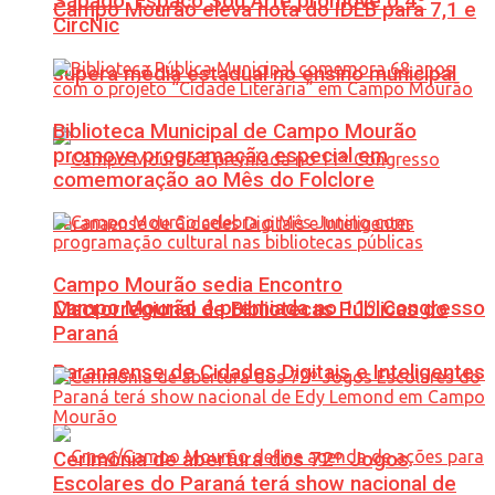
Sábado: Espaço Sou Arte promove o 4º
Campo Mourão eleva nota do IDEB para 7,1 e
CircNic
supera média estadual no ensino municipal
Biblioteca Municipal de Campo Mourão
promove programação especial em
comemoração ao Mês do Folclore
Campo Mourão sedia Encontro
Campo Mourão é premiada no 11º Congresso
Macrorregional de Bibliotecas Públicas do
Paraná
Paranaense de Cidades Digitais e Inteligentes
Cerimônia de abertura dos 72º Jogos
Escolares do Paraná terá show nacional de