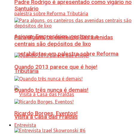
Padre Rodrigo é apresentado como vigário no
Santuário
Acicam: Empresários, gestores e
Para alguns, os canteiros das avenidas
centrais são depósitos de lixo
contabilistas em palestra sobre Reforma
Quando 2013 parece que é hoje!
Tributária
Quando três nunca é demais!
Ricardo Borges, Eventos!
Visita à Casa das Fraldas
Entrevista