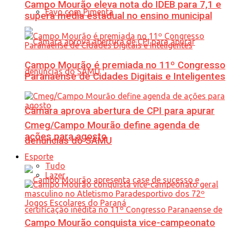
Campo Mourão eleva nota do IDEB para 7,1 e
Favo com Pimenta
supera média estadual no ensino municipal
Campo Mourão é premiada no 11º Congresso
Paranaense de Cidades Digitais e Inteligentes
Câmara aprova abertura de CPI para apurar
Cmeg/Campo Mourão define agenda de
ações para agosto
denúncias do SAMU
Esporte
Tudo
Lazer
Campo Mourão conquista vice-campeonato