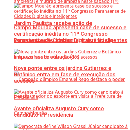
Jardim Paulista recebe ação de
Campo Mourão apresenta case de sucesso e
certificação inédita no 11º Congresso
conscientização ambiental e mutirão de
Paranaense de Cidades Digitais e Inteligentes
limpeza neste sábado (1º)
Nova ponte entre os jardins Gutierrez e
Botânico entra em fase de execução dos
acessos
Avante oficializa Augusto Cury como
candidato à Presidência