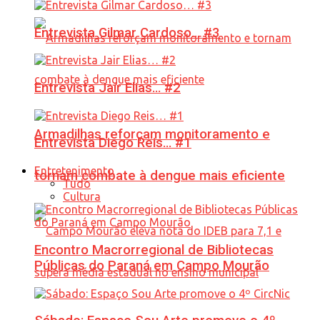
Entrevista Gilmar Cardoso… #3
Entrevista Jair Elias… #2
Armadilhas reforçam monitoramento e
Entrevista Diego Reis… #1
Entretenimento
tornam combate à dengue mais eficiente
Tudo
Cultura
Encontro Macrorregional de Bibliotecas
Públicas do Paraná em Campo Mourão