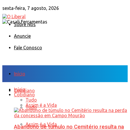
sexta-feira, 7 agosto, 2026
Sobre Nós
Anuncie
Fale Conosco
Início
Início
Cotidiano
Cotidiano
Tudo
Assim é a Vida
Tudo
Assim é a Vida
Abandono de túmulo no Cemitério resulta na