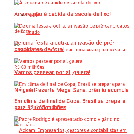
Árvore não é cabide de sacola de lixo!
Tudo
Saúde
De uma festa a outra, a invasão de pré-
candidatos de fora!
Vamos passear por aí, galera!
Ninguém acerta Mega-Sena; prêmio acumula
Em clima de final de Copa, Brasil se prepara
para R$ 165 milhões
para noite do Oscar