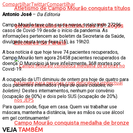
Compartilhar
Twittar
Compartilhar
Atletismo de Campo Mourão conquista títulos
Antonio José
–
Da Editoria
Campo Mourão teve oito casos novos, totalizando 27296
gerais masculino e feminino nos 76º Jogos
casos de Covid-19 desde o início da pandemia. As
informações pertencem ao boletim da Secretaria da Saúde,
divulgado nesta terça-feira (15), às 19h20.
Escolares do Paraná
A boa notícia é que hoje teve 74 pacientes recuperados,
Campo Mourão tem agora 26458 pacientes recuperados da
doença. O Município já teve infelizmente, 368 mortes por
Covid-19.
A ocupação da UTI diminuiu de ontem pra hoje de quatro para
dois pacientes internados
(Veja de quais cidades, no
boletim)
. Destes internamentos, nenhum por convênio
(ocupação de 00%) e dois pelo SUS (ocupação de 20%).
Para quem pode, fique em casa. Quem vai trabalhar use
máscara, mantenha a distância, lave as mãos ou use álcool
em gel continuamente!
Campo Mourão conquista medalha de bronze
VEJA
TAMBÉM