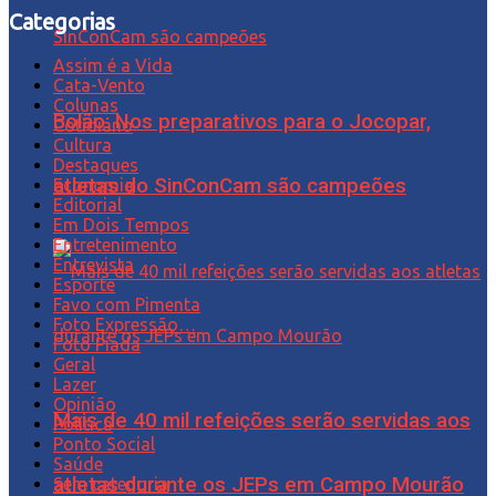
Categorias
Assim é a Vida
Cata-Vento
Colunas
Bolão: Nos preparativos para o Jocopar,
Cotidiano
Cultura
Destaques
atletas do SinConCam são campeões
Economia
Editorial
Em Dois Tempos
Entretenimento
Entrevista
Esporte
Favo com Pimenta
Foto Expressão…
Foto Piada
Geral
Lazer
Opinião
Mais de 40 mil refeições serão servidas aos
Política
Ponto Social
Saúde
atletas durante os JEPs em Campo Mourão
Sem categoria