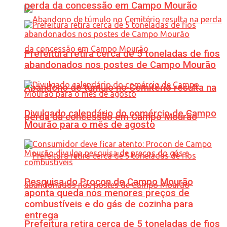
perda da concessão em Campo Mourão
Prefeitura retira cerca de 5 toneladas de fios
abandonados nos postes de Campo Mourão
Abandono de túmulo no Cemitério resulta na
Divulgado calendário do comércio de Campo
perda da concessão em Campo Mourão
Mourão para o mês de agosto
Pesquisa do Procon de Campo Mourão
aponta queda nos menores preços de
combustíveis e do gás de cozinha para
entrega
Prefeitura retira cerca de 5 toneladas de fios