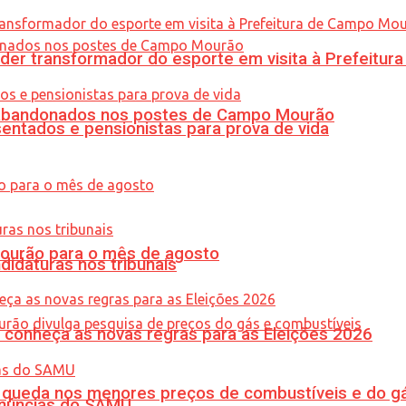
er transformador do esporte em visita à Prefeitu
os abandonados nos postes de Campo Mourão
entados e pensionistas para prova de vida
Mourão para o mês de agosto
didaturas nos tribunais
 conheça as novas regras para as Eleições 2026
queda nos menores preços de combustíveis e do gá
enúncias do SAMU