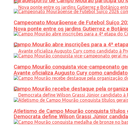
Paradesporto de Campo Mourão participa do M
Campeonato Mourãoense de Futebol Suíço 20
Nova ponte entre os jardins Gutierrez e Botâ
Campo Mourão abre inscrições para a 4ª etapa 
Campo Mourão conquista vice-campeonato gera
Avante oficializa Augusto Cury como candidato
Campo Mourão recebe destaque pela organiza
Atletismo de Campo Mourão conquista títulos 
Democrata define Wilson Grassi Júnior candida