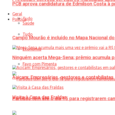
PCB aprova candidatura de Edmilson Costa à p
Geral
Tudo
Política
Saúde
Tudo
Campo Mourão é incluído no Mapa Nacional do
Economia
Ninguém acerta Mega-Sena; prêmio acumula p
Favo com Pimenta
Acicam: Empresários, gestores e contabilistas
Visita à Casa das Fraldas
Partidos têm até o dia 15 para registrarem can