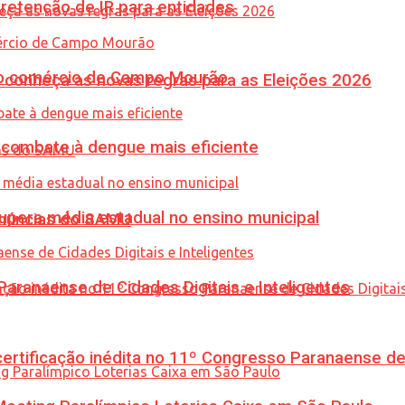
retenção de IR para entidades
 no comércio de Campo Mourão
 conheça as novas regras para as Eleições 2026
combate à dengue mais eficiente
upera média estadual no ensino municipal
enúncias do SAMU
ranaense de Cidades Digitais e Inteligentes
tificação inédita no 11º Congresso Paranaense de C