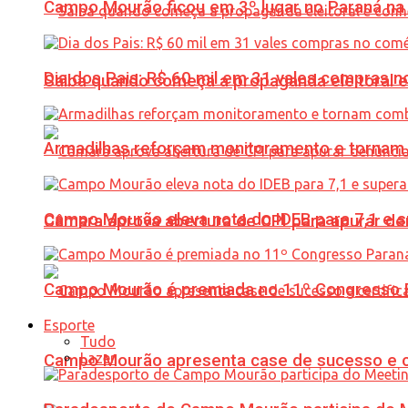
Campo Mourão ficou em 3º lugar no Paraná na 
Dia dos Pais: R$ 60 mil em 31 vales compras
Saiba quando começa a propaganda eleitoral e
Armadilhas reforçam monitoramento e tornam 
Campo Mourão eleva nota do IDEB para 7,1 e s
Câmara aprova abertura de CPI para apurar d
Campo Mourão é premiada no 11º Congresso Pa
Esporte
Tudo
Lazer
Campo Mourão apresenta case de sucesso e cer