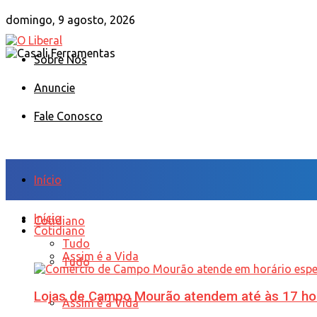
domingo, 9 agosto, 2026
Sobre Nós
Anuncie
Fale Conosco
Início
Início
Cotidiano
Cotidiano
Tudo
Assim é a Vida
Tudo
Lojas de Campo Mourão atendem até às 17 ho
Assim é a Vida