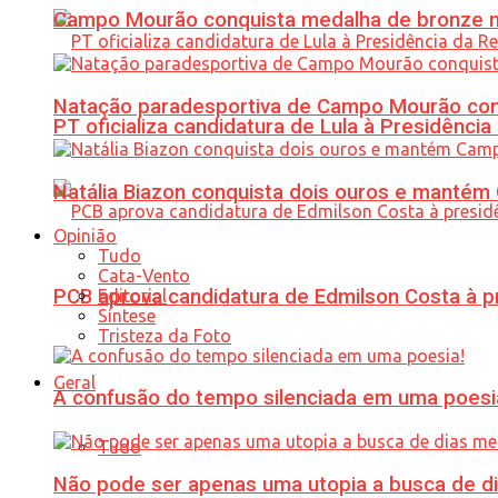
Campo Mourão conquista medalha de bronze no
Natação paradesportiva de Campo Mourão conq
PT oficializa candidatura de Lula à Presidência
Natália Biazon conquista dois ouros e mant
Opinião
Tudo
Cata-Vento
PCB aprova candidatura de Edmilson Costa à p
Editorial
Síntese
Tristeza da Foto
Geral
A confusão do tempo silenciada em uma poesi
Tudo
Não pode ser apenas uma utopia a busca de d