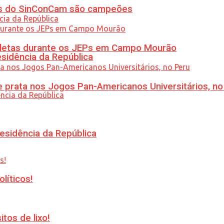
etas do SinConCam são campeões
atletas durante os JEPs em Campo Mourão
esidência da República
 prata nos Jogos Pan-Americanos Universitários, no
esidência da República
líticos!
tos de lixo!