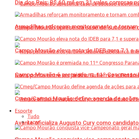
Dia dos Pais: R$ 60 mil em 31 vales compras
Armadilhas reforçam monitoramento e tornam 
Campo Mourão apresenta case de sucesso e cer
Campo Mourão eleva nota do IDEB para 7,1 e s
Campo Mourão é premiada no 11º Congresso Pa
Nova ponte entre os jardins Gutierrez e Botâ
Cmeg/Campo Mourão define agenda de ações 
Esporte
Tudo
Lazer
Avante oficializa Augusto Cury como candidato