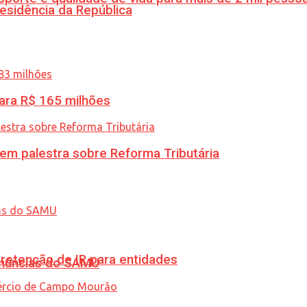
esidência da República
ara R$ 165 milhões
 em palestra sobre Reforma Tributária
retenção de IR para entidades
enúncias do SAMU