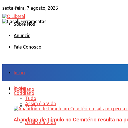
sexta-feira, 7 agosto, 2026
Sobre Nós
Anuncie
Fale Conosco
Início
Início
Cotidiano
Cotidiano
Tudo
Assim é a Vida
Tudo
Abandono de túmulo no Cemitério resulta na
Assim é a Vida