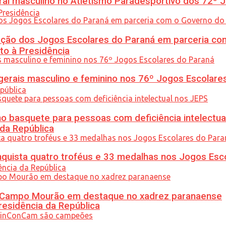
l masculino no Atletismo Paradesportivo dos 72º J
ção dos Jogos Escolares do Paraná em parceria co
to à Presidência
gerais masculino e feminino nos 76º Jogos Escolare
 basquete para pessoas com deficiência intelectua
 da República
uista quatro troféus e 33 medalhas nos Jogos Esc
ém Campo Mourão em destaque no xadrez paranaense
residência da República