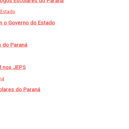
ogos Escolares do Paraná
m o Governo do Estado
s do Paraná
l nos JEPS
olares do Paraná