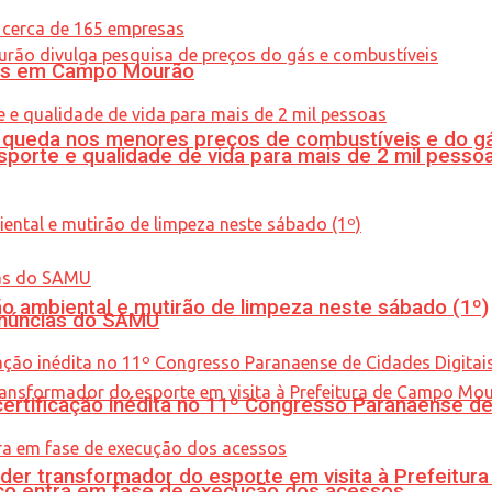
oras em Campo Mourão
queda nos menores preços de combustíveis e do gá
porte e qualidade de vida para mais de 2 mil pesso
ão ambiental e mutirão de limpeza neste sábado (1º)
enúncias do SAMU
tificação inédita no 11º Congresso Paranaense de C
er transformador do esporte em visita à Prefeitu
nico entra em fase de execução dos acessos