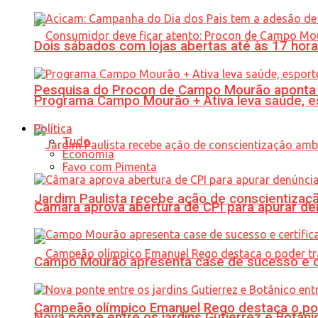
Dois sábados com lojas abertas até às 17 h
Pesquisa do Procon de Campo Mourão aponta 
Programa Campo Mourão + Ativa leva saúde, es
Política
Tudo
Economia
Favo com Pimenta
Jardim Paulista recebe ação de conscientizaç
Câmara aprova abertura de CPI para apurar d
Campo Mourão apresenta case de sucesso e cer
Campeão olímpico Emanuel Rego destaca o pod
Nova ponte entre os jardins Gutierrez e Botâ