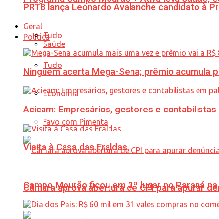
PRTB lança Leonardo Avalanche candidato à Pr
Geral
Tudo
Política
Saúde
Tudo
Ninguém acerta Mega-Sena; prêmio acumula p
Economia
Acicam: Empresários, gestores e contabilistas
Favo com Pimenta
Visita à Casa das Fraldas
Campo Mourão ficou em 3º lugar no Paraná na 
Câmara aprova abertura de CPI para apurar d