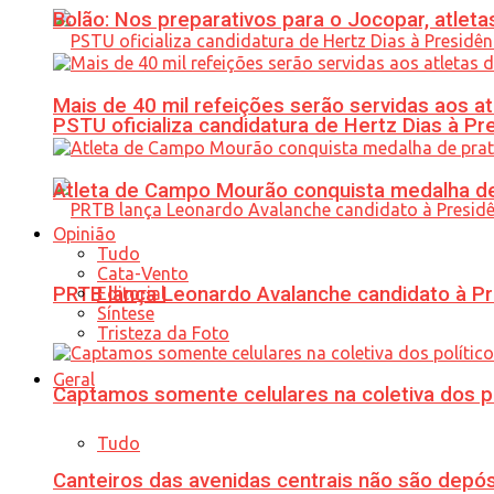
Bolão: Nos preparativos para o Jocopar, atl
Mais de 40 mil refeições serão servidas aos 
PSTU oficializa candidatura de Hertz Dias à Pr
Atleta de Campo Mourão conquista medalha de
Opinião
Tudo
Cata-Vento
PRTB lança Leonardo Avalanche candidato à Pr
Editorial
Síntese
Tristeza da Foto
Geral
Captamos somente celulares na coletiva dos po
Tudo
Canteiros das avenidas centrais não são depósi