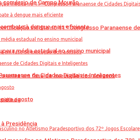
 no comércio de Campo Mourão
combate à dengue mais eficiente
tificação inédita no 11º Congresso Paranaense de C
upera média estadual no ensino municipal
ranaense de Cidades Digitais e Inteligentes
nico entra em fase de execução dos acessos
para agosto
 à Presidência