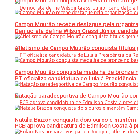
Campo Mourão conquista vice-campeonato gera
Campo Mourão recebe destaque pela organiza
Democrata define Wilson Grassi Júnior candida
Atletismo de Campo Mourão conquista títulos 
Campo Mourão conquista medalha de bronze no
PT oficializa candidatura de Lula à Presidência
Natação paradesportiva de Campo Mourão conq
Natália Biazon conquista dois ouros e mant
PCB aprova candidatura de Edmilson Costa à p