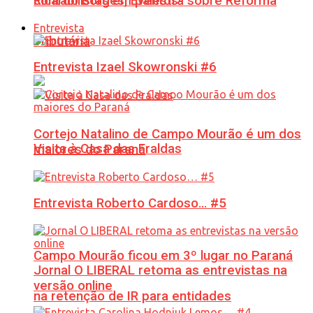
Ricardo Borges, Eventos!
contabilistas em palestra sobre Reforma
Entrevista
Tributária
Entrevista Izael Skowronski #6
Cortejo Natalino de Campo Mourão é um dos
Visita à Casa das Fraldas
maiores do Paraná
Entrevista Roberto Cardoso… #5
Campo Mourão ficou em 3º lugar no Paraná
Jornal O LIBERAL retoma as entrevistas na
versão online
na retenção de IR para entidades