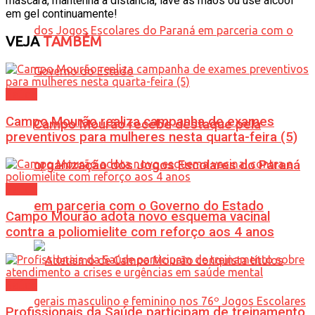
máscara, mantenha a distância, lave as mãos ou use álcool
em gel continuamente!
VEJA
TAMBÉM
Saúde
Campo Mourão realiza campanha de exames
Campo Mourão recebe destaque pela
preventivos para mulheres nesta quarta-feira (5)
organização dos Jogos Escolares do Paraná
Saúde
em parceria com o Governo do Estado
Campo Mourão adota novo esquema vacinal
contra a poliomielite com reforço aos 4 anos
Saúde
Profissionais da Saúde participam de treinamento