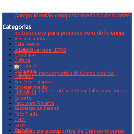
Campo Mourão conquista medalha de bronze
Categorias
no basquete para pessoas com deficiência
Assim é a Vida
Cata-Vento
Colunas
intelectual nos JEPS
Cotidiano
Cultura
Destaques
Economia
Editorial
Em Dois Tempos
Entretenimento
Entrevista
Esporte
Favo com Pimenta
Foto Expressão…
Foto Piada
Geral
Lazer
Opinião
Natação paradesportiva de Campo Mourão