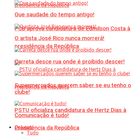
Que saudade do tempo antigo!
PCB aprova candidatura de Edmilson Costa à
O artista José Rico nunca morrerá!
presidência da República
Carreta desce rua onde é proibido descer!
Supermercados querem saber se eu tenho o
clube!
PSTU oficializa candidatura de Hertz Dias à
Comunicação é tudo!
Colunas
Presidência da República
Tudo