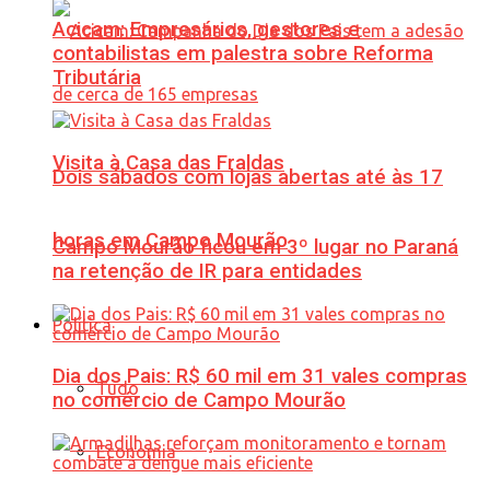
Acicam: Empresários, gestores e
contabilistas em palestra sobre Reforma
Tributária
Visita à Casa das Fraldas
Dois sábados com lojas abertas até às 17
horas em Campo Mourão
Campo Mourão ficou em 3º lugar no Paraná
na retenção de IR para entidades
Política
Dia dos Pais: R$ 60 mil em 31 vales compras
Tudo
no comércio de Campo Mourão
Economia