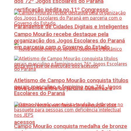
dos 72º Jogos Escolares do Paraná
certificação inédita no 11º Congresso
Paranaense de Cidades Digitais e Inteligentes
Campo Mourão recebe destaque pela
organização dos Jogos Escolares do Paraná
em parceria com o Governo do Estado
Atletismo de Campo Mourão conquista títulos
gerais masculino e feminino nos 76º Jogos
Nova ponte entre os jardins Gutierrez e
Escolares do Paraná
Botânico entra em fase de execução dos
acessos
Campo Mourão conquista medalha de bronze