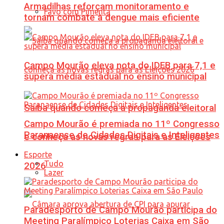
Armadilhas reforçam monitoramento e
Favo com Pimenta
tornam combate à dengue mais eficiente
Campo Mourão eleva nota do IDEB para 7,1 e
supera média estadual no ensino municipal
Saiba quando começa a propaganda eleitoral
Campo Mourão é premiada no 11º Congresso
Paranaense de Cidades Digitais e Inteligentes
e conheça as novas regras para as Eleições
Esporte
Tudo
2026
Lazer
Paradesporto de Campo Mourão participa do
Meeting Paralímpico Loterias Caixa em São