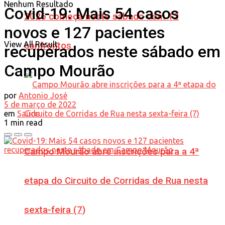
Nenhum Resultado
Covid-19: Mais 54 casos
2026 começa neste sábado com 12
novos e 127 pacientes
View All Result
confrontos
recuperados neste sábado em
Campo Mourão
por
Antonio José
5 de março de 2022
em
Saúde
1 min read
Campo Mourão abre inscrições para a 4ª
etapa do Circuito de Corridas de Rua nesta
sexta-feira (7)