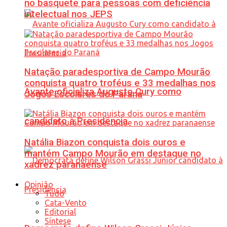
no basquete para pessoas com deficiência
intelectual nos JEPS
Natação paradesportiva de Campo Mourão
conquista quatro troféus e 33 medalhas nos
Avante oficializa Augusto Cury como
Jogos Escolares do Paraná
candidato à Presidência
Natália Biazon conquista dois ouros e
mantém Campo Mourão em destaque no
xadrez paranaense
Opinião
Tudo
Cata-Vento
Editorial
Síntese