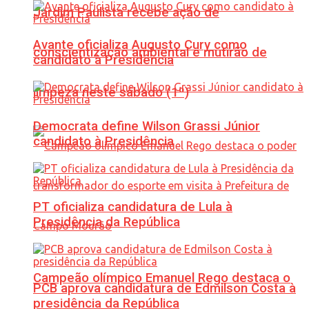
Jardim Paulista recebe ação de
Avante oficializa Augusto Cury como
conscientização ambiental e mutirão de
candidato à Presidência
limpeza neste sábado (1º)
Democrata define Wilson Grassi Júnior
candidato à Presidência
PT oficializa candidatura de Lula à
Presidência da República
Campeão olímpico Emanuel Rego destaca o
PCB aprova candidatura de Edmilson Costa à
presidência da República