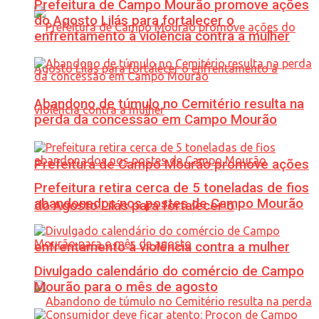
Prefeitura de Campo Mourão promove ações
do Agosto Lilás para fortalecer o
enfrentamento à violência contra a mulher
Abandono de túmulo no Cemitério resulta na
perda da concessão em Campo Mourão
Prefeitura de Campo Mourão promove ações
Prefeitura retira cerca de 5 toneladas de fios
abandonados nos postes de Campo Mourão
do Agosto Lilás para fortalecer o
enfrentamento à violência contra a mulher
Divulgado calendário do comércio de Campo
Mourão para o mês de agosto