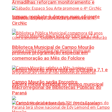
Armadilhas reforçam monitoramento e
tornam combate à dengue mais eficiente
Sábado: Espaço Sou Arte promove o 4º
CircNic
Biblioteca Municipal de Campo Mourão
promove programação especial em
comemoração ao Mês do Folclore
Campo Mourão eleva nota do IDEB para 7,1 e
Campo Mourão sedia Encontro
supera média estadual no ensino municipal
Macrorregional de Bibliotecas Públicas do
Paraná