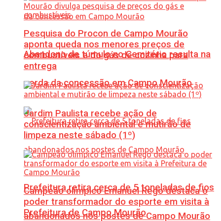
Pesquisa do Procon de Campo Mourão
aponta queda nos menores preços de
Abandono de túmulo no Cemitério resulta na
combustíveis e do gás de cozinha para
entrega
perda da concessão em Campo Mourão
Jardim Paulista recebe ação de
conscientização ambiental e mutirão de
limpeza neste sábado (1º)
Prefeitura retira cerca de 5 toneladas de fios
Campeão olímpico Emanuel Rego destaca o
poder transformador do esporte em visita à
Prefeitura de Campo Mourão
abandonados nos postes de Campo Mourão