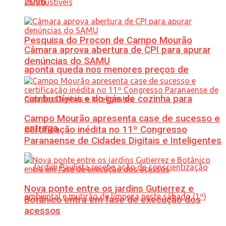
2026
Pesquisa do Procon de Campo Mourão
Câmara aprova abertura de CPI para apurar
denúncias do SAMU
aponta queda nos menores preços de
combustíveis e do gás de cozinha para
Campo Mourão apresenta case de sucesso e
entrega
certificação inédita no 11º Congresso
Paranaense de Cidades Digitais e Inteligentes
Nova ponte entre os jardins Gutierrez e
Botânico entra em fase de execução dos
acessos