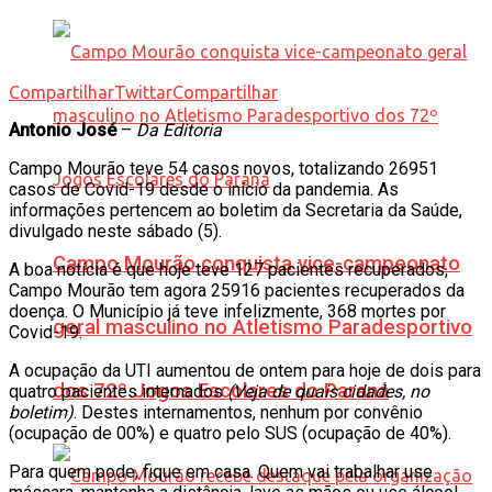
Compartilhar
Twittar
Compartilhar
Antonio José
–
Da Editoria
Campo Mourão teve 54 casos novos, totalizando 26951
casos de Covid-19 desde o início da pandemia. As
informações pertencem ao boletim da Secretaria da Saúde,
divulgado neste sábado (5).
Campo Mourão conquista vice-campeonato
A boa notícia é que hoje teve 127 pacientes recuperados,
Campo Mourão tem agora 25916 pacientes recuperados da
doença. O Município já teve infelizmente, 368 mortes por
geral masculino no Atletismo Paradesportivo
Covid-19.
A ocupação da UTI aumentou de ontem para hoje de dois para
dos 72º Jogos Escolares do Paraná
quatro pacientes internados
(Veja de quais cidades, no
boletim)
. Destes internamentos, nenhum por convênio
(ocupação de 00%) e quatro pelo SUS (ocupação de 40%).
Para quem pode, fique em casa. Quem vai trabalhar use