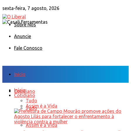
sexta-feira, 7 agosto, 2026
Sobre Nós
Anuncie
Fale Conosco
Início
Início
Cotidiano
Cotidiano
Tudo
Assim é a Vida
Tudo
Assim é a Vida