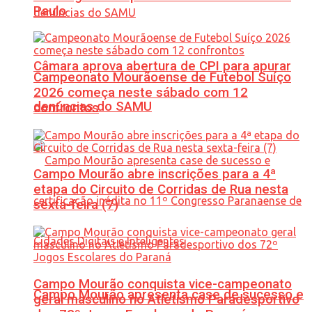
Paulo
Câmara aprova abertura de CPI para apurar
Campeonato Mourãoense de Futebol Suíço
2026 começa neste sábado com 12
denúncias do SAMU
confrontos
Campo Mourão abre inscrições para a 4ª
etapa do Circuito de Corridas de Rua nesta
sexta-feira (7)
Campo Mourão conquista vice-campeonato
Campo Mourão apresenta case de sucesso e
geral masculino no Atletismo Paradesportivo