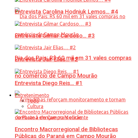
Entrevista Carolina Hodniuk Lemos… #4
Entrevista Gilmar Cardoso… #3
Dia dos Pais: R$ 60 mil em 31 vales compras
Entrevista Jair Elias… #2
no comércio de Campo Mourão
Entrevista Diego Reis… #1
Entretenimento
Tudo
Cultura
Encontro Macrorregional de Bibliotecas
Públicas do Paraná em Campo Mourão