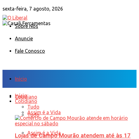
sexta-feira, 7 agosto, 2026
Sobre Nós
Anuncie
Fale Conosco
Início
Início
Cotidiano
Cotidiano
Tudo
Assim é a Vida
Tudo
Assim é a Vida
Lojas de Campo Mourão atendem até às 17