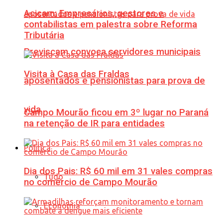
Acicam: Empresários, gestores e
contabilistas em palestra sobre Reforma
Tributária
Previscam convoca servidores municipais
Visita à Casa das Fraldas
aposentados e pensionistas para prova de
vida
Campo Mourão ficou em 3º lugar no Paraná
na retenção de IR para entidades
Política
Dia dos Pais: R$ 60 mil em 31 vales compras
Tudo
no comércio de Campo Mourão
Economia