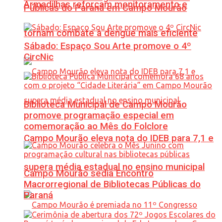
Armadilhas reforçam monitoramento e
Públicas do Paraná em Campo Mourão
tornam combate à dengue mais eficiente
Sábado: Espaço Sou Arte promove o 4º
CircNic
Biblioteca Municipal de Campo Mourão
promove programação especial em
comemoração ao Mês do Folclore
Campo Mourão eleva nota do IDEB para 7,1 e
supera média estadual no ensino municipal
Campo Mourão sedia Encontro
Macrorregional de Bibliotecas Públicas do
Paraná