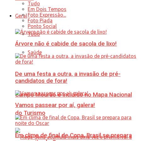
Tudo
Em Dois Tempos
Foto Expressão...
Geral
Foto Piada
Ponto Social
Tudo
Árvore não é cabide de sacola de lixo!
Saúde
De uma festa a outra, a invasão de pré-
candidatos de fora!
Campo Mourão é incluído no Mapa Nacional
Vamos passear por aí, galera!
do Turismo
Em clima de final de Copa, Brasil se prepara