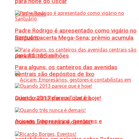
para noite do Oscar
Padre Rodrigo é apresentado como vigário no
Santuário
Ninguém acerta Mega-Sena; prêmio acumula
para R$ 165 milhões
Para alguns, os canteiros das avenidas
centrais são depósitos de lixo
Quando 2013 parece que é hoje!
Acicam: Empresários, gestores e
Quando três nunca é demais!