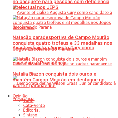
no basquete para pessoas com deficiência
intelectual nos JEPS
Natação paradesportiva de Campo Mourão
conquista quatro troféus e 33 medalhas nos
Avante oficializa Augusto Cury como
Jogos Escolares do Paraná
candidato à Presidência
Natália Biazon conquista dois ouros e
mantém Campo Mourão em destaque no
xadrez paranaense
Opinião
Tudo
Cata-Vento
Editorial
Síntese