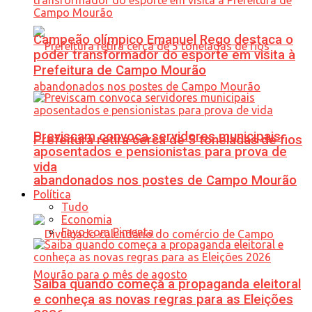
Campeão olímpico Emanuel Rego destaca o
poder transformador do esporte em visita à
Prefeitura de Campo Mourão
Previscam convoca servidores municipais
Prefeitura retira cerca de 5 toneladas de fios
aposentados e pensionistas para prova de
vida
abandonados nos postes de Campo Mourão
Política
Tudo
Economia
Favo com Pimenta
Saiba quando começa a propaganda eleitoral
e conheça as novas regras para as Eleições