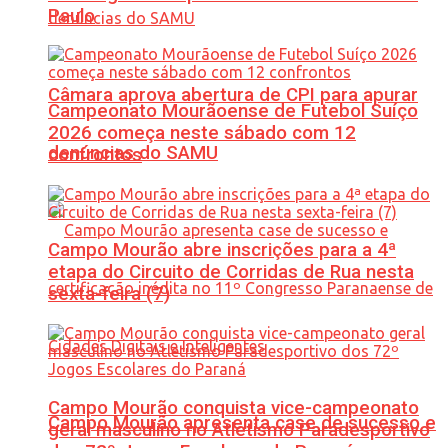
Paulo
Câmara aprova abertura de CPI para apurar
Campeonato Mourãoense de Futebol Suíço
2026 começa neste sábado com 12
denúncias do SAMU
confrontos
Campo Mourão abre inscrições para a 4ª
etapa do Circuito de Corridas de Rua nesta
sexta-feira (7)
Campo Mourão conquista vice-campeonato
Campo Mourão apresenta case de sucesso e
geral masculino no Atletismo Paradesportivo