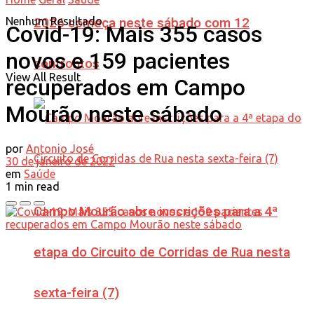
Nenhum Resultado
2026 começa neste sábado com 12
Covid-19: Mais 355 casos
novos e 159 pacientes
confrontos
View All Result
recuperados em Campo
Mourão neste sábado
por
Antonio José
30 de janeiro de 2022
em
Saúde
1 min read
Campo Mourão abre inscrições para a 4ª
etapa do Circuito de Corridas de Rua nesta
sexta-feira (7)