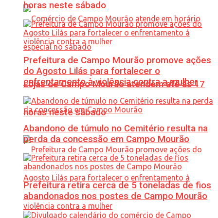
horas neste sábado
Prefeitura de Campo Mourão promove ações
do Agosto Lilás para fortalecer o
enfrentamento à violência contra a mulher
Lojas de Campo Mourão atendem até às 17
horas neste sábado
Abandono de túmulo no Cemitério resulta na
perda da concessão em Campo Mourão
Prefeitura retira cerca de 5 toneladas de fios
abandonados nos postes de Campo Mourão