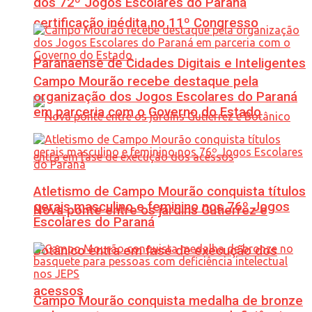
dos 72º Jogos Escolares do Paraná
certificação inédita no 11º Congresso
Paranaense de Cidades Digitais e Inteligentes
Campo Mourão recebe destaque pela
organização dos Jogos Escolares do Paraná
em parceria com o Governo do Estado
Atletismo de Campo Mourão conquista títulos
gerais masculino e feminino nos 76º Jogos
Nova ponte entre os jardins Gutierrez e
Escolares do Paraná
Botânico entra em fase de execução dos
acessos
Campo Mourão conquista medalha de bronze