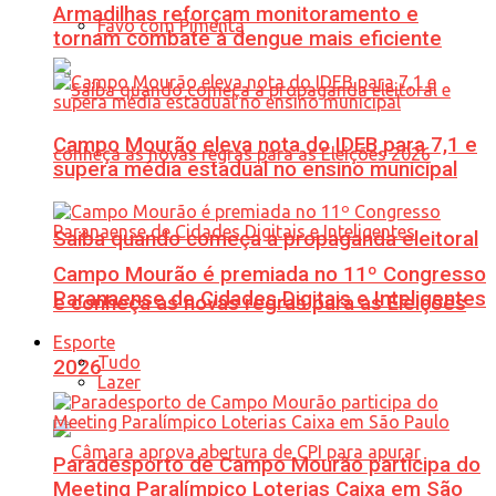
Armadilhas reforçam monitoramento e
Favo com Pimenta
tornam combate à dengue mais eficiente
Campo Mourão eleva nota do IDEB para 7,1 e
supera média estadual no ensino municipal
Saiba quando começa a propaganda eleitoral
Campo Mourão é premiada no 11º Congresso
Paranaense de Cidades Digitais e Inteligentes
e conheça as novas regras para as Eleições
Esporte
Tudo
2026
Lazer
Paradesporto de Campo Mourão participa do
Meeting Paralímpico Loterias Caixa em São