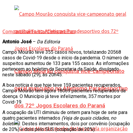
Compartilhar
Twittar
Compartilhar
Antonio José
–
Da Editoria
Campo Mourão teve 355 casos novos, totalizando 20568
casos de Covid-19 desde o início da pandemia. O número de
suspeitos aumentou de 133 para 155 casos. As informações
pertencem ao boletim da Secretaria da Saúde, divulgado
Campo Mourão conquista vice-campeonato
neste sábado (29), às 20h45.
A boa notícia é que hoje teve 159 pacientes recuperados,
geral masculino no Atletismo Paradesportivo
Campo Mourão tem agora 18069 pacientes recuperados da
doença. O Município já teve infelizmente, 357 mortes por
Covid-19.
dos 72º Jogos Escolares do Paraná
A ocupação da UTI diminuiu de ontem para hoje de sete para
quatro pacientes internados
(Veja de quais cidades, no
boletim)
. Destes internamentos, dois por convênio (ocupação
de 20%) e dois pelo SUS (ocupação de 20%).