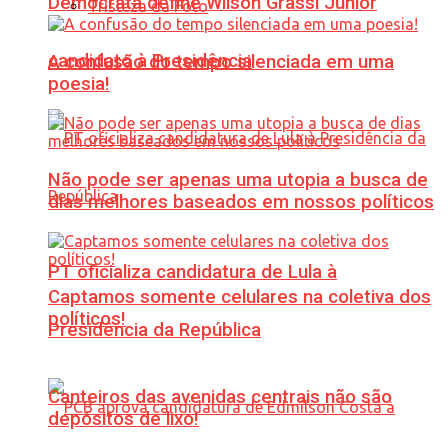
Democrata define Wilson Grassi Júnior
Tristeza da Foto
candidato à Presidência
A confusão do tempo silenciada em uma
poesia!
Não pode ser apenas uma utopia a busca de
dias melhores baseados em nossos políticos
PT oficializa candidatura de Lula à
Captamos somente celulares na coletiva dos
políticos!
Presidência da República
Canteiros das avenidas centrais não são
depósitos de lixo!