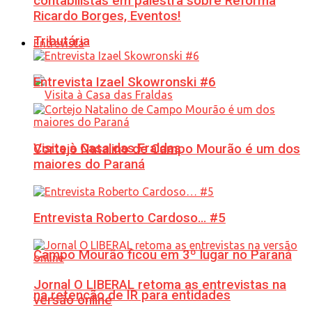
contabilistas em palestra sobre Reforma
Ricardo Borges, Eventos!
Tributária
Entrevista
Entrevista Izael Skowronski #6
Visita à Casa das Fraldas
Cortejo Natalino de Campo Mourão é um dos
maiores do Paraná
Entrevista Roberto Cardoso… #5
Campo Mourão ficou em 3º lugar no Paraná
Jornal O LIBERAL retoma as entrevistas na
na retenção de IR para entidades
versão online