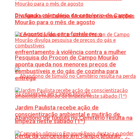
Divulgado calendário do comércio de Campo
Prefeitura de Campo Mourão promove ações
Mourão para o mês de agosto
do Agosto Lilás para fortalecer o
enfrentamento à violência contra a mulher
Pesquisa do Procon de Campo Mourão
aponta queda nos menores preços de
combustíveis e do gás de cozinha para
entrega
Jardim Paulista recebe ação de
conscientização ambiental e mutirão de
Abandono de túmulo no Cemitério resulta na
limpeza neste sábado (1º)
perda da concessão em Campo Mourão