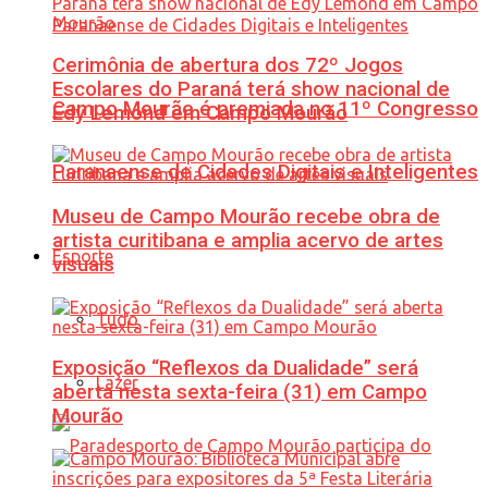
Cerimônia de abertura dos 72º Jogos
Escolares do Paraná terá show nacional de
Campo Mourão é premiada no 11º Congresso
Edy Lemond em Campo Mourão
Paranaense de Cidades Digitais e Inteligentes
Museu de Campo Mourão recebe obra de
artista curitibana e amplia acervo de artes
Esporte
visuais
Tudo
Exposição “Reflexos da Dualidade” será
Lazer
aberta nesta sexta-feira (31) em Campo
Mourão