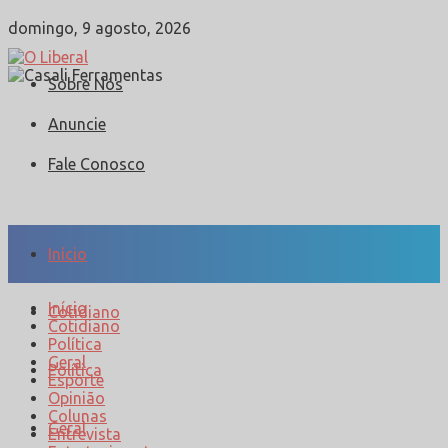
domingo, 9 agosto, 2026
Sobre Nós
Anuncie
Fale Conosco
Início
Início
Cotidiano
Cotidiano
Política
Geral
Política
Esporte
Opinião
Colunas
Geral
Entrevista