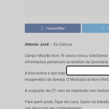
Compartilhar
T
Antonio José
–
Da Editoria
Campo Mourão teve 16 casos novos, totalizando 
informações pertencem ao boletim da Secretaria d
A boa notícia é que hoje teve nove pacientes r
recuperados da doença. O Município já teve infel
A ocupação da UTI vem se mantendo com nenhum 
Para quem pode, fique em casa. Quem vai trabalh
use álcool em gel continuamente!