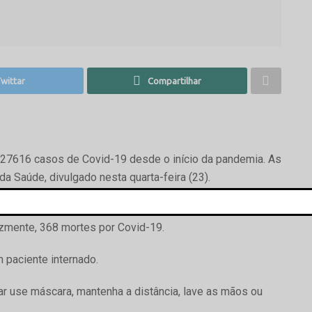
wittar
Compartilhar
27616 casos de Covid-19 desde o início da pandemia. As
a Saúde, divulgado nesta quarta-feira (23).
ecuperados, Campo Mourão tem agora 26915 pacientes
izmente, 368 mortes por Covid-19.
paciente internado.
ar use máscara, mantenha a distância, lave as mãos ou