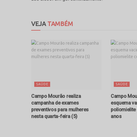
VEJA
TAMBÉM
SAÚDE
SAÚDE
Campo Mourão realiza
Campo Mour
campanha de exames
esquema vac
preventivos para mulheres
poliomielit
nesta quarta-feira (5)
anos