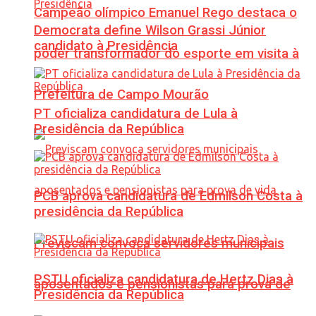
Campeão olímpico Emanuel Rego destaca o
Democrata define Wilson Grassi Júnior
candidato à Presidência
poder transformador do esporte em visita à
Prefeitura de Campo Mourão
PT oficializa candidatura de Lula à
Presidência da República
PCB aprova candidatura de Edmilson Costa à
presidência da República
Previscam convoca servidores municipais
PSTU oficializa candidatura de Hertz Dias à
aposentados e pensionistas para prova de
Presidência da República