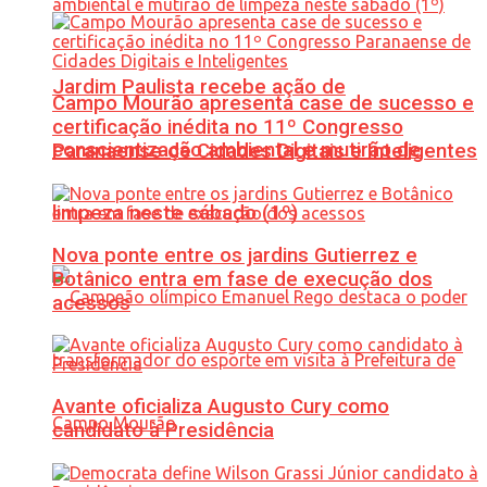
Jardim Paulista recebe ação de
Campo Mourão apresenta case de sucesso e
certificação inédita no 11º Congresso
conscientização ambiental e mutirão de
Paranaense de Cidades Digitais e Inteligentes
limpeza neste sábado (1º)
Nova ponte entre os jardins Gutierrez e
Botânico entra em fase de execução dos
acessos
Avante oficializa Augusto Cury como
candidato à Presidência