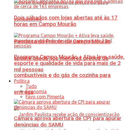
Dois sábados com lojas abertas até às 17
horas em Campo Mourão
Pesquisa do Procon de Campo Mourão
Programa Campo Mourão + Ativa leva saúde,
aponta queda nos menores preços de
esporte e qualidade de vida para mais de 2
mil pessoas
combustíveis e do gás de cozinha para
Política
Tudo
Economia
entrega
Favo com Pimenta
Câmara aprova abertura de CPI para apurar
denúncias do SAMU