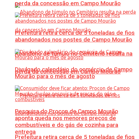
perda da concessão em Campo Mourão
Prefeitura retira cerca de 5 toneladas de fios
abandonados nos postes de Campo Mourão
Abandono de túmulo no Cemitério resulta na
Divulgado calendário do comércio de Campo
perda da concessão em Campo Mourão
Mourão para o mês de agosto
Pesquisa do Procon de Campo Mourão
aponta queda nos menores preços de
combustíveis e do gás de cozinha para
entrega
Prefeitura retira cerca de 5 toneladas de fios