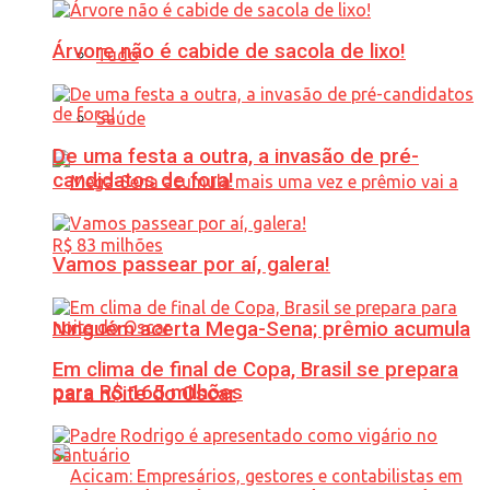
Árvore não é cabide de sacola de lixo!
Tudo
Saúde
De uma festa a outra, a invasão de pré-
candidatos de fora!
Vamos passear por aí, galera!
Ninguém acerta Mega-Sena; prêmio acumula
Em clima de final de Copa, Brasil se prepara
para R$ 165 milhões
para noite do Oscar