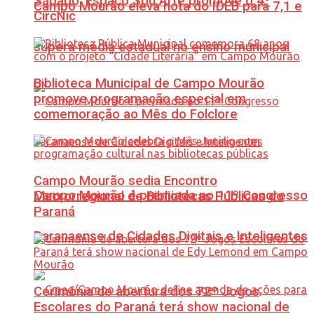
Sábado: Espaço Sou Arte promove o 4º
Campo Mourão eleva nota do IDEB para 7,1 e
CircNic
supera média estadual no ensino municipal
Biblioteca Municipal de Campo Mourão
promove programação especial em
comemoração ao Mês do Folclore
Campo Mourão sedia Encontro
Campo Mourão é premiada no 11º Congresso
Macrorregional de Bibliotecas Públicas do
Paraná
Paranaense de Cidades Digitais e Inteligentes
Cerimônia de abertura dos 72º Jogos
Escolares do Paraná terá show nacional de