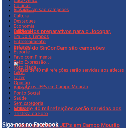
Cata-Vento
Colunas
Cotidiano
Cultura
Destaques
Economia
Bolão: Nos preparativos para o Jocopar,
Editorial
Em Dois Tempos
Entretenimento
Entrevista
atletas do SinConCam são campeões
Esporte
Favo com Pimenta
Foto Expressão…
Foto Piada
Geral
Lazer
Opinião
Política
Ponto Social
Saúde
Sem categoria
Mais de 40 mil refeições serão servidas aos
Síntese
Tristeza da Foto
Siga-nos no Facebook
atletas durante os JEPs em Campo Mourão