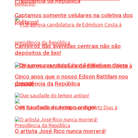
Presidência da República
Captamos somente celulares na coletiva dos
políticos!
Canteiros das avenidas centrais não são
depósitos de lixo!
PCB aprova candidatura de Edmilson Costa à
Cinco anos que o nosso Edson Battilani nos
deixou!
presidência da República
Que saudade do tempo antigo!
O artista José Rico nunca morrerá!