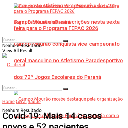
Campo Mourão abre inscrições nesta sexta-
feira para o Programa FEPAC 2026
Campo Mourão conquista vice-campeonato
Nenhum Resultado
View All Result
geral masculino no Atletismo Paradesportivo
dos 72º Jogos Escolares do Paraná
Home
Geral
Saúde
Nenhum Resultado
Covid-19: Mais 14 casos
novos e 52 pacientes