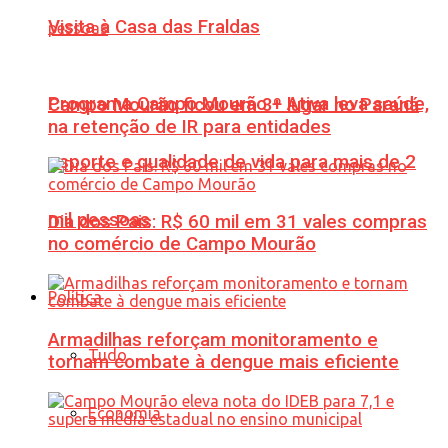
Visita à Casa das Fraldas
Programa Campo Mourão + Ativa leva saúde,
Campo Mourão ficou em 3º lugar no Paraná
na retenção de IR para entidades
esporte e qualidade de vida para mais de 2
mil pessoas
Dia dos Pais: R$ 60 mil em 31 vales compras
no comércio de Campo Mourão
Política
Armadilhas reforçam monitoramento e
Tudo
tornam combate à dengue mais eficiente
Economia