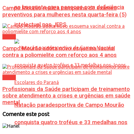
no basquete para pessoas com deficiência
Campo Mourão realiza campanha de exames
preventivos para mulheres nesta quarta-feira (5)
intelectual nos JEPS
Saúde
Campo Mourão adota novo esquema vacinal
contra a poliomielite com reforço aos 4 anos
Saúde
Profissionais da Saúde participam de treinamento
sobre atendimento a crises e urgências em saúde
mental
Natação paradesportiva de Campo Mourão
Comente este post
conquista quatro troféus e 33 medalhas nos