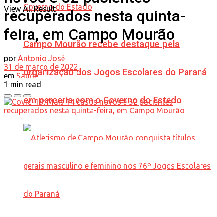
View All Result
recuperados nesta quinta-
feira, em Campo Mourão
Campo Mourão recebe destaque pela
por
Antonio José
31 de março de 2022
organização dos Jogos Escolares do Paraná
em
Saúde
1 min read
em parceria com o Governo do Estado