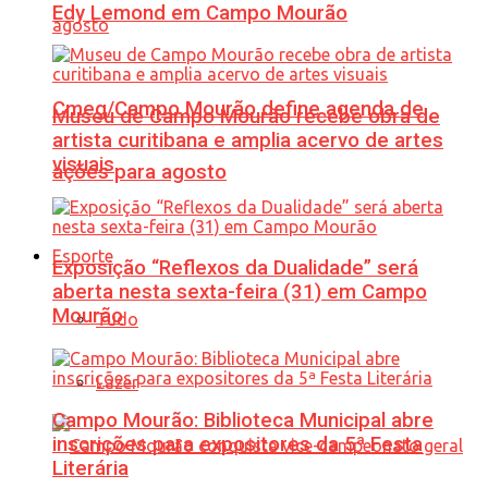
Edy Lemond em Campo Mourão
Cmeg/Campo Mourão define agenda de
Museu de Campo Mourão recebe obra de
artista curitibana e amplia acervo de artes
visuais
ações para agosto
Esporte
Exposição “Reflexos da Dualidade” será
aberta nesta sexta-feira (31) em Campo
Mourão
Tudo
Lazer
Campo Mourão: Biblioteca Municipal abre
inscrições para expositores da 5ª Festa
Literária