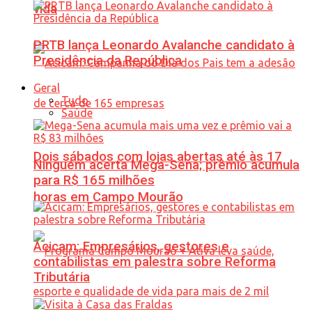
vida
PRTB lança Leonardo Avalanche candidato à
Presidência da República
Geral
Tudo
Saúde
Dois sábados com lojas abertas até às 17
Ninguém acerta Mega-Sena; prêmio acumula
para R$ 165 milhões
horas em Campo Mourão
Acicam: Empresários, gestores e
contabilistas em palestra sobre Reforma
Tributária