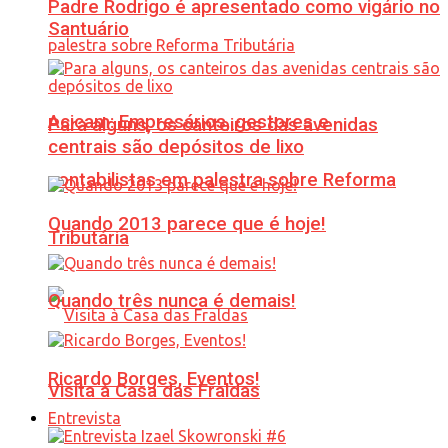
Padre Rodrigo é apresentado como vigário no
Santuário
Acicam: Empresários, gestores e
Para alguns, os canteiros das avenidas
centrais são depósitos de lixo
contabilistas em palestra sobre Reforma
Quando 2013 parece que é hoje!
Tributária
Quando três nunca é demais!
Ricardo Borges, Eventos!
Visita à Casa das Fraldas
Entrevista