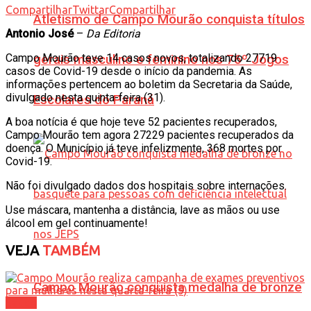
Compartilhar
Twittar
Compartilhar
Atletismo de Campo Mourão conquista títulos
Antonio José
–
Da Editoria
Campo Mourão teve 14 casos novos, totalizando 27719
gerais masculino e feminino nos 76º Jogos
casos de Covid-19 desde o início da pandemia. As
informações pertencem ao boletim da Secretaria da Saúde,
divulgado nesta quinta-feira (31).
Escolares do Paraná
A boa notícia é que hoje teve 52 pacientes recuperados,
Campo Mourão tem agora 27229 pacientes recuperados da
doença. O Município já teve infelizmente, 368 mortes por
Covid-19.
Não foi divulgado dados dos hospitais sobre internações.
Use máscara, mantenha a distância, lave as mãos ou use
álcool em gel continuamente!
VEJA
TAMBÉM
Campo Mourão conquista medalha de bronze
Saúde