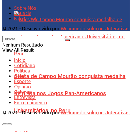
Sobre Nós
Anuncie
Fale Conosco
© 2021 - Desenvolvido por
Webmundo soluções Interativas
Nenhum Resultado
View All Result
Início
Cotidiano
Política
Atleta de Campo Mourão conquista medalha
Geral
Esporte
Opinião
Colunas
de prata nos Jogos Pan-Americanos
Entrevista
Entretenimento
Universitários, no Peru
© 2021 - Desenvolvido por
Webmundo soluções Interativas