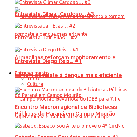
Entrevista Gilmar Cardoso… #3
Entrevista Jair Elias… #2
Armadilhas reforçam monitoramento e
Entrevista Diego Reis… #1
Entretenimento
tornam combate à dengue mais eficiente
Tudo
Cultura
Encontro Macrorregional de Bibliotecas
Públicas do Paraná em Campo Mourão