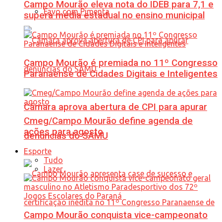
Campo Mourão eleva nota do IDEB para 7,1 e
Favo com Pimenta
supera média estadual no ensino municipal
Campo Mourão é premiada no 11º Congresso
Paranaense de Cidades Digitais e Inteligentes
Câmara aprova abertura de CPI para apurar
Cmeg/Campo Mourão define agenda de
ações para agosto
denúncias do SAMU
Esporte
Tudo
Lazer
Campo Mourão conquista vice-campeonato