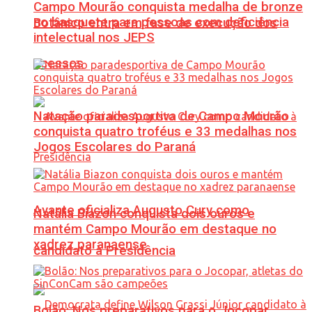
Campo Mourão conquista medalha de bronze
no basquete para pessoas com deficiência
Botânico entra em fase de execução dos
intelectual nos JEPS
acessos
Natação paradesportiva de Campo Mourão
conquista quatro troféus e 33 medalhas nos
Jogos Escolares do Paraná
Avante oficializa Augusto Cury como
Natália Biazon conquista dois ouros e
mantém Campo Mourão em destaque no
xadrez paranaense
candidato à Presidência
Bolão: Nos preparativos para o Jocopar,