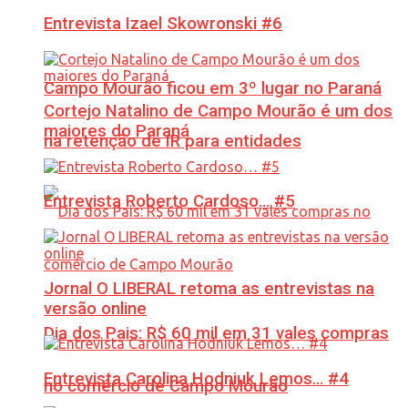
Entrevista Izael Skowronski #6
Campo Mourão ficou em 3º lugar no Paraná
Cortejo Natalino de Campo Mourão é um dos
maiores do Paraná
na retenção de IR para entidades
Entrevista Roberto Cardoso… #5
Jornal O LIBERAL retoma as entrevistas na
versão online
Dia dos Pais: R$ 60 mil em 31 vales compras
Entrevista Carolina Hodniuk Lemos… #4
no comércio de Campo Mourão