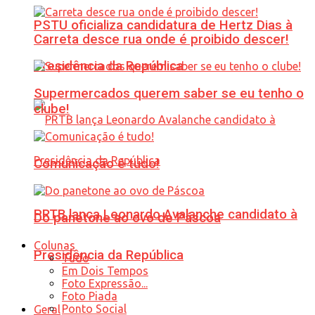
PSTU oficializa candidatura de Hertz Dias à
Carreta desce rua onde é proibido descer!
Presidência da República
Supermercados querem saber se eu tenho o
clube!
Comunicação é tudo!
PRTB lança Leonardo Avalanche candidato à
Do panetone ao ovo de Páscoa
Colunas
Presidência da República
Tudo
Em Dois Tempos
Foto Expressão...
Foto Piada
Ponto Social
Geral