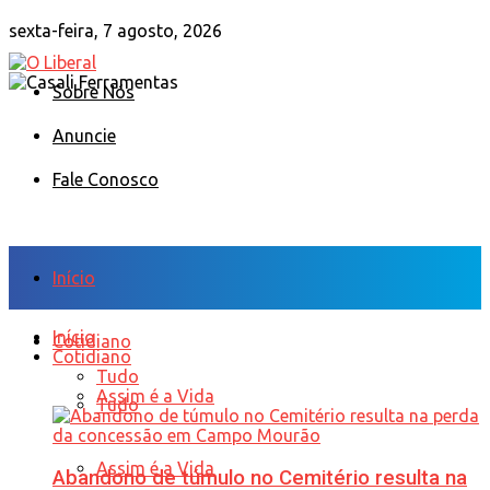
sexta-feira, 7 agosto, 2026
Sobre Nós
Anuncie
Fale Conosco
Início
Início
Cotidiano
Cotidiano
Tudo
Assim é a Vida
Tudo
Assim é a Vida
Abandono de túmulo no Cemitério resulta na