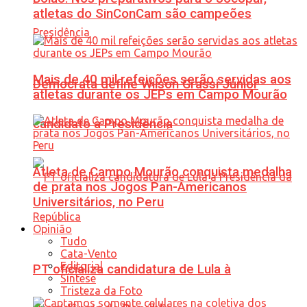
atletas do SinConCam são campeões
Mais de 40 mil refeições serão servidas aos
Democrata define Wilson Grassi Júnior
atletas durante os JEPs em Campo Mourão
candidato à Presidência
Atleta de Campo Mourão conquista medalha
de prata nos Jogos Pan-Americanos
Universitários, no Peru
Opinião
Tudo
Cata-Vento
Editorial
PT oficializa candidatura de Lula à
Síntese
Tristeza da Foto