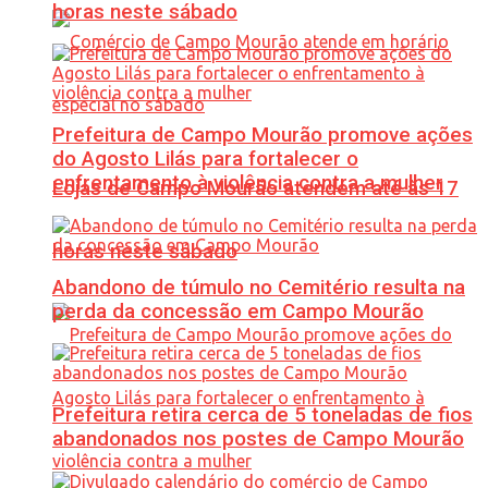
horas neste sábado
Prefeitura de Campo Mourão promove ações
do Agosto Lilás para fortalecer o
enfrentamento à violência contra a mulher
Lojas de Campo Mourão atendem até às 17
horas neste sábado
Abandono de túmulo no Cemitério resulta na
perda da concessão em Campo Mourão
Prefeitura retira cerca de 5 toneladas de fios
abandonados nos postes de Campo Mourão