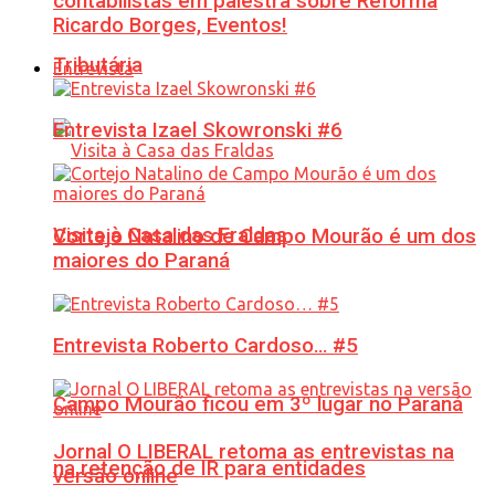
contabilistas em palestra sobre Reforma
Ricardo Borges, Eventos!
Tributária
Entrevista
Entrevista Izael Skowronski #6
Visita à Casa das Fraldas
Cortejo Natalino de Campo Mourão é um dos
maiores do Paraná
Entrevista Roberto Cardoso… #5
Campo Mourão ficou em 3º lugar no Paraná
Jornal O LIBERAL retoma as entrevistas na
na retenção de IR para entidades
versão online