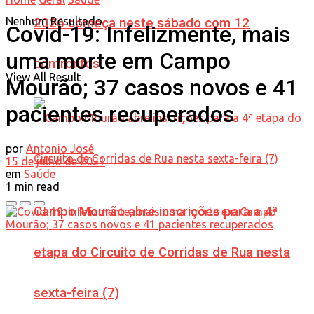
Nenhum Resultado
2026 começa neste sábado com 12
Covid-19: Infelizmente, mais
uma morte em Campo
confrontos
View All Result
Mourão; 37 casos novos e 41
pacientes recuperados
por
Antonio José
15 de julho de 2021
em
Saúde
1 min read
Campo Mourão abre inscrições para a 4ª
etapa do Circuito de Corridas de Rua nesta
sexta-feira (7)