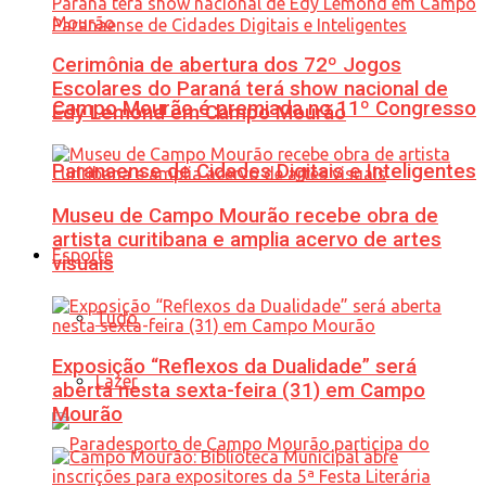
Cerimônia de abertura dos 72º Jogos
Escolares do Paraná terá show nacional de
Campo Mourão é premiada no 11º Congresso
Edy Lemond em Campo Mourão
Paranaense de Cidades Digitais e Inteligentes
Museu de Campo Mourão recebe obra de
artista curitibana e amplia acervo de artes
Esporte
visuais
Tudo
Exposição “Reflexos da Dualidade” será
Lazer
aberta nesta sexta-feira (31) em Campo
Mourão