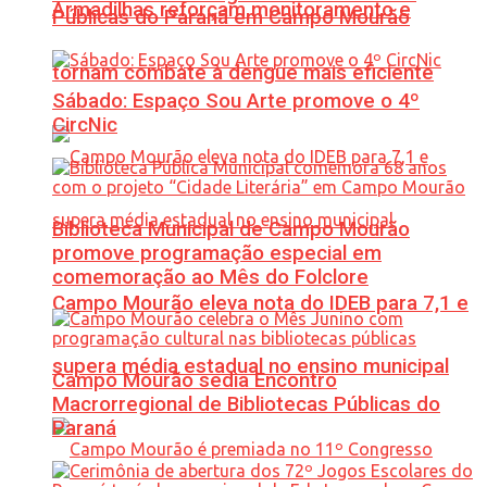
Armadilhas reforçam monitoramento e
Públicas do Paraná em Campo Mourão
tornam combate à dengue mais eficiente
Sábado: Espaço Sou Arte promove o 4º
CircNic
Biblioteca Municipal de Campo Mourão
promove programação especial em
comemoração ao Mês do Folclore
Campo Mourão eleva nota do IDEB para 7,1 e
supera média estadual no ensino municipal
Campo Mourão sedia Encontro
Macrorregional de Bibliotecas Públicas do
Paraná