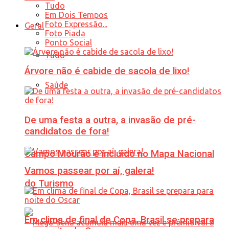
Tudo
Em Dois Tempos
Foto Expressão...
Geral
Foto Piada
Ponto Social
Tudo
Árvore não é cabide de sacola de lixo!
Saúde
De uma festa a outra, a invasão de pré-
candidatos de fora!
Campo Mourão é incluído no Mapa Nacional
Vamos passear por aí, galera!
do Turismo
Em clima de final de Copa, Brasil se prepara