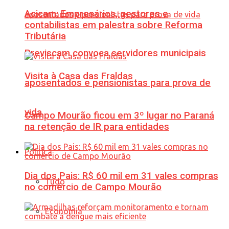
Acicam: Empresários, gestores e
contabilistas em palestra sobre Reforma
Tributária
Previscam convoca servidores municipais
Visita à Casa das Fraldas
aposentados e pensionistas para prova de
vida
Campo Mourão ficou em 3º lugar no Paraná
na retenção de IR para entidades
Política
Dia dos Pais: R$ 60 mil em 31 vales compras
Tudo
no comércio de Campo Mourão
Economia