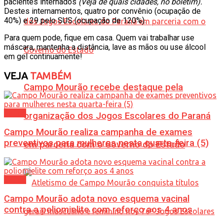
pacientes internados
(Veja de quais cidades, no boletim).
Destes internamentos, quatro por convênio (ocupação de
40%) e 29 pelo SUS (ocupação de 120%).
Para quem pode, fique em casa. Quem vai trabalhar use
máscara, mantenha a distância, lave as mãos ou use álcool
em gel continuamente!
VEJA
TAMBÉM
Campo Mourão recebe destaque pela
Saúde
organização dos Jogos Escolares do Paraná
Campo Mourão realiza campanha de exames
preventivos para mulheres nesta quarta-feira (5)
em parceria com o Governo do Estado
Saúde
Campo Mourão adota novo esquema vacinal
contra a poliomielite com reforço aos 4 anos