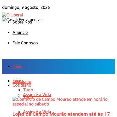
domingo, 9 agosto, 2026
Sobre Nós
Anuncie
Fale Conosco
Início
Início
Cotidiano
Cotidiano
Tudo
Assim é a Vida
Tudo
Assim é a Vida
Lojas de Campo Mourão atendem até às 17