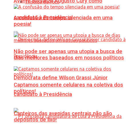
Avante oficializa Augusto Cury como
Tristeza da Foto
candidato à Presidência
A confusão do tempo silenciada em uma
poesia!
Não pode ser apenas uma utopia a busca de
dias melhores baseados em nossos políticos
Democrata define Wilson Grassi Júnior
Captamos somente celulares na coletiva dos
políticos!
candidato à Presidência
Canteiros das avenidas centrais não são
depósitos de lixo!