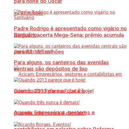
para noite do Oscar
Padre Rodrigo é apresentado como vigário no
Santuário
Ninguém acerta Mega-Sena; prêmio acumula
para R$ 165 milhões
Para alguns, os canteiros das avenidas
centrais são depósitos de lixo
Quando 2013 parece que é hoje!
Acicam: Empresários, gestores e
Quando três nunca é demais!