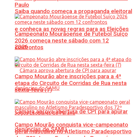
Paulo
Saiba quando começa a propaganda eleitoral
e conheça as novas regras para as Eleições
Campeonato Mourãoense de Futebol Suíço
2026 começa neste sábado com 12
2026
confrontos
Campo Mourão abre inscrições para a 4ª
etapa do Circuito de Corridas de Rua nesta
sexta-feira (7)
Câmara aprova abertura de CPI para apurar
Campo Mourão conquista vice-campeonato
denúncias do SAMU
geral masculino no Atletismo Paradesportivo