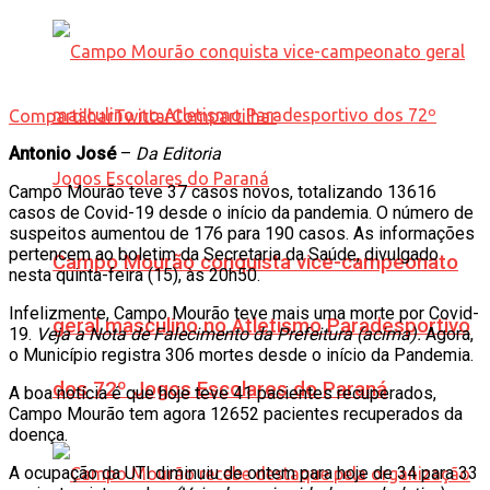
Compartilhar
Twittar
Compartilhar
Antonio José
–
Da Editoria
Campo Mourão teve 37 casos novos, totalizando 13616
casos de Covid-19 desde o início da pandemia. O número de
suspeitos aumentou de 176 para 190 casos. As informações
pertencem ao boletim da Secretaria da Saúde, divulgado
Campo Mourão conquista vice-campeonato
nesta quinta-feira (15), às 20h50.
Infelizmente, Campo Mourão teve mais uma morte por Covid-
geral masculino no Atletismo Paradesportivo
19.
Veja a Nota de Falecimento da Prefeitura (acima).
Agora,
o Município registra 306 mortes desde o início da Pandemia.
dos 72º Jogos Escolares do Paraná
A boa notícia é que hoje teve 41 pacientes recuperados,
Campo Mourão tem agora 12652 pacientes recuperados da
doença.
A ocupação da UTI diminuiu de ontem para hoje de 34 para 33