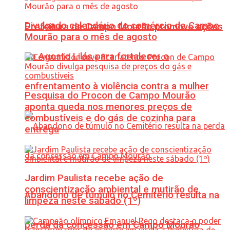
Divulgado calendário do comércio de Campo
Prefeitura de Campo Mourão promove ações
Mourão para o mês de agosto
do Agosto Lilás para fortalecer o
enfrentamento à violência contra a mulher
Pesquisa do Procon de Campo Mourão
aponta queda nos menores preços de
combustíveis e do gás de cozinha para
entrega
Jardim Paulista recebe ação de
conscientização ambiental e mutirão de
Abandono de túmulo no Cemitério resulta na
limpeza neste sábado (1º)
perda da concessão em Campo Mourão