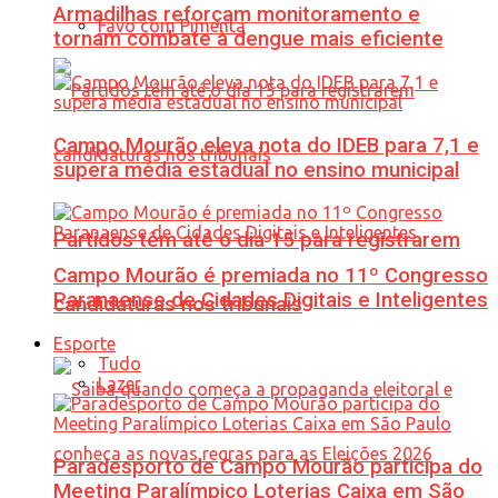
Armadilhas reforçam monitoramento e
Favo com Pimenta
tornam combate à dengue mais eficiente
Campo Mourão eleva nota do IDEB para 7,1 e
supera média estadual no ensino municipal
Partidos têm até o dia 15 para registrarem
Campo Mourão é premiada no 11º Congresso
Paranaense de Cidades Digitais e Inteligentes
candidaturas nos tribunais
Esporte
Tudo
Lazer
Paradesporto de Campo Mourão participa do
Meeting Paralímpico Loterias Caixa em São