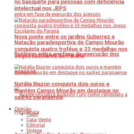
no basquete para pessoas com deficiência
intelectual nos JEPS
Nova ponte entre os jardins Gutierrez e
Natação paradesportiva de Campo Mourão
conquista quatro troféus e 33 medalhas nos
Botânico entra em fase de execução dos
Jogos Escolares do Paraná
acessos
Natália Biazon conquista dois ouros e
mantém Campo Mourão em destaque no
xadrez paranaense
Opinião
Tudo
Cata-Vento
Editorial
Síntese