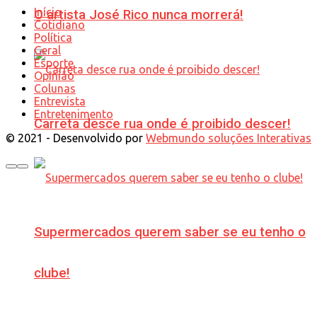
Início
O artista José Rico nunca morrerá!
Cotidiano
Política
Geral
Esporte
Opinião
Colunas
Entrevista
Entretenimento
Carreta desce rua onde é proibido descer!
© 2021 - Desenvolvido por
Webmundo soluções Interativas
Supermercados querem saber se eu tenho o
clube!