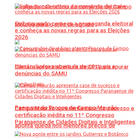
Divulgado calendário do comércio de Campo
Saiba quando começa a propaganda eleitoral
Mourão para o mês de agosto
e conheça as novas regras para as Eleições
2026
Câmara aprova abertura de CPI para apurar
denúncias do SAMU
Pesquisa do Procon de Campo Mourão
Campo Mourão apresenta case de sucesso e
certificação inédita no 11º Congresso
Paranaense de Cidades Digitais e Inteligentes
aponta queda nos menores preços de