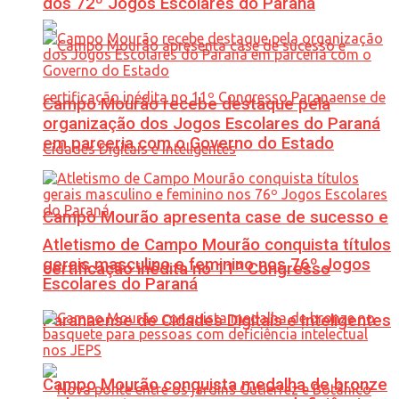
dos 72º Jogos Escolares do Paraná
Campo Mourão recebe destaque pela
organização dos Jogos Escolares do Paraná
em parceria com o Governo do Estado
Campo Mourão apresenta case de sucesso e
Atletismo de Campo Mourão conquista títulos
gerais masculino e feminino nos 76º Jogos
certificação inédita no 11º Congresso
Escolares do Paraná
Paranaense de Cidades Digitais e Inteligentes
Campo Mourão conquista medalha de bronze