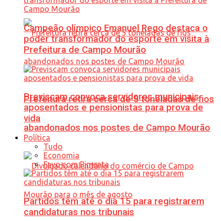
Campeão olímpico Emanuel Rego destaca o
poder transformador do esporte em visita à
Prefeitura de Campo Mourão
Previscam convoca servidores municipais
Prefeitura retira cerca de 5 toneladas de fios
aposentados e pensionistas para prova de
vida
abandonados nos postes de Campo Mourão
Política
Tudo
Economia
Favo com Pimenta
Partidos têm até o dia 15 para registrarem
candidaturas nos tribunais