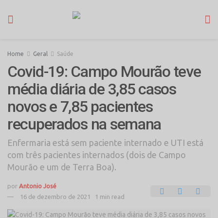
Home
Geral
Saúde
Covid-19: Campo Mourão teve
média diária de 3,85 casos
novos e 7,85 pacientes
recuperados na semana
Enfermaria está sem paciente internado e UTI está
com três pacientes internados (dois de Campo
Mourão e um de Terra Boa).
por
Antonio José
16 de dezembro de 2021
1 min read