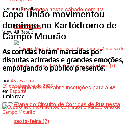
Nenhum Resultado
2026 começa neste sábado com 12
Copa União movimentou
domingo no Kartódromo de
confrontos
View All Result
Campo Mourão
As corridas foram marcadas por
disputas acirradas e grandes emoções,
empolgando o público presente.
por
Assessoria
29 de setembro de 2025
Campo Mourão abre inscrições para a 4ª
em
Esporte
1 min read
etapa do Circuito de Corridas de Rua nesta
sexta-feira (7)