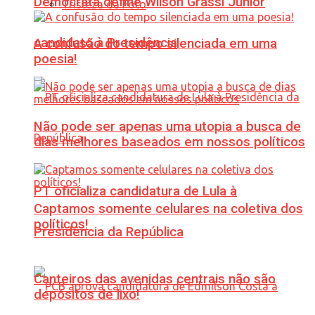
Democrata define Wilson Grassi Júnior
Tristeza da Foto
candidato à Presidência
A confusão do tempo silenciada em uma
poesia!
Não pode ser apenas uma utopia a busca de
dias melhores baseados em nossos políticos
PT oficializa candidatura de Lula à
Captamos somente celulares na coletiva dos
políticos!
Presidência da República
Canteiros das avenidas centrais não são
depósitos de lixo!