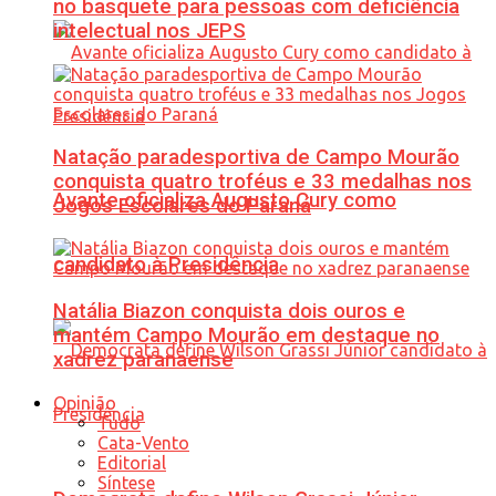
no basquete para pessoas com deficiência
intelectual nos JEPS
Natação paradesportiva de Campo Mourão
conquista quatro troféus e 33 medalhas nos
Avante oficializa Augusto Cury como
Jogos Escolares do Paraná
candidato à Presidência
Natália Biazon conquista dois ouros e
mantém Campo Mourão em destaque no
xadrez paranaense
Opinião
Tudo
Cata-Vento
Editorial
Síntese