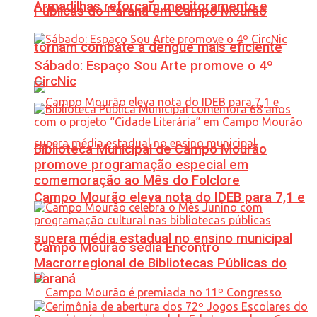
Armadilhas reforçam monitoramento e
Públicas do Paraná em Campo Mourão
tornam combate à dengue mais eficiente
Sábado: Espaço Sou Arte promove o 4º
CircNic
Biblioteca Municipal de Campo Mourão
promove programação especial em
comemoração ao Mês do Folclore
Campo Mourão eleva nota do IDEB para 7,1 e
supera média estadual no ensino municipal
Campo Mourão sedia Encontro
Macrorregional de Bibliotecas Públicas do
Paraná