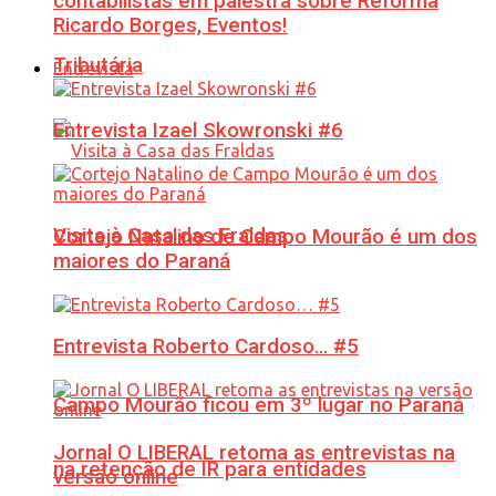
contabilistas em palestra sobre Reforma
Ricardo Borges, Eventos!
Tributária
Entrevista
Entrevista Izael Skowronski #6
Visita à Casa das Fraldas
Cortejo Natalino de Campo Mourão é um dos
maiores do Paraná
Entrevista Roberto Cardoso… #5
Campo Mourão ficou em 3º lugar no Paraná
Jornal O LIBERAL retoma as entrevistas na
na retenção de IR para entidades
versão online