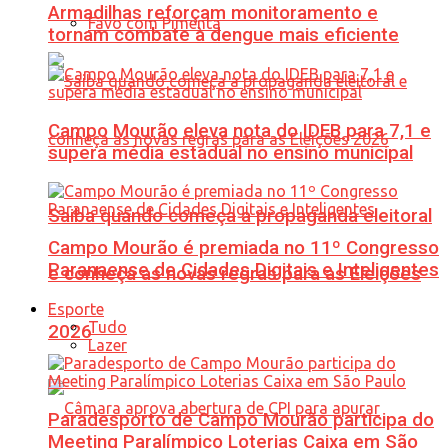
Armadilhas reforçam monitoramento e
Favo com Pimenta
tornam combate à dengue mais eficiente
Campo Mourão eleva nota do IDEB para 7,1 e
supera média estadual no ensino municipal
Saiba quando começa a propaganda eleitoral
Campo Mourão é premiada no 11º Congresso
Paranaense de Cidades Digitais e Inteligentes
e conheça as novas regras para as Eleições
Esporte
Tudo
2026
Lazer
Paradesporto de Campo Mourão participa do
Meeting Paralímpico Loterias Caixa em São