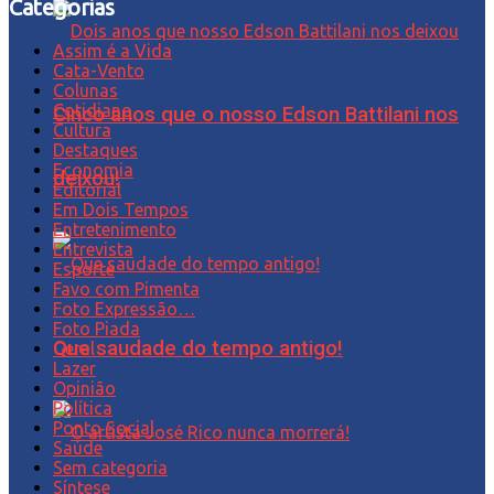
Categorias
Assim é a Vida
Cata-Vento
Colunas
Cotidiano
Cinco anos que o nosso Edson Battilani nos
Cultura
Destaques
Economia
deixou!
Editorial
Em Dois Tempos
Entretenimento
Entrevista
Esporte
Favo com Pimenta
Foto Expressão…
Foto Piada
Que saudade do tempo antigo!
Geral
Lazer
Opinião
Política
Ponto Social
Saúde
Sem categoria
Síntese