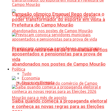
Campeão olímpico Emanuel Rego destaca o
poder transformador do esporte em visita à
Prefeitura de Campo Mourão
Previscam convoca servidores municipais
Prefeitura retira cerca de 5 toneladas de fios
aposentados e pensionistas para prova de
vida
abandonados nos postes de Campo Mourão
Política
Tudo
Economia
Favo com Pimenta
Saiba quando começa a propaganda eleitoral
e conheça as novas regras para as Eleições