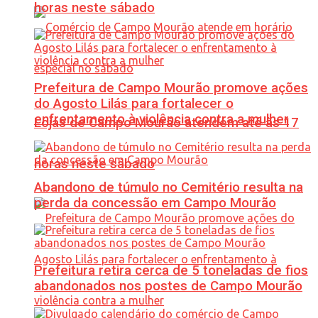
horas neste sábado
Prefeitura de Campo Mourão promove ações
do Agosto Lilás para fortalecer o
enfrentamento à violência contra a mulher
Lojas de Campo Mourão atendem até às 17
horas neste sábado
Abandono de túmulo no Cemitério resulta na
perda da concessão em Campo Mourão
Prefeitura retira cerca de 5 toneladas de fios
abandonados nos postes de Campo Mourão