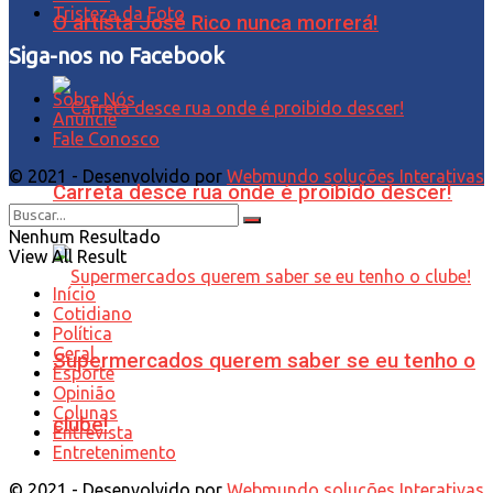
Tristeza da Foto
O artista José Rico nunca morrerá!
Siga-nos no Facebook
Sobre Nós
Anuncie
Fale Conosco
© 2021 - Desenvolvido por
Webmundo soluções Interativas
Carreta desce rua onde é proibido descer!
Nenhum Resultado
View All Result
Início
Cotidiano
Política
Geral
Supermercados querem saber se eu tenho o
Esporte
Opinião
Colunas
clube!
Entrevista
Entretenimento
© 2021 - Desenvolvido por
Webmundo soluções Interativas