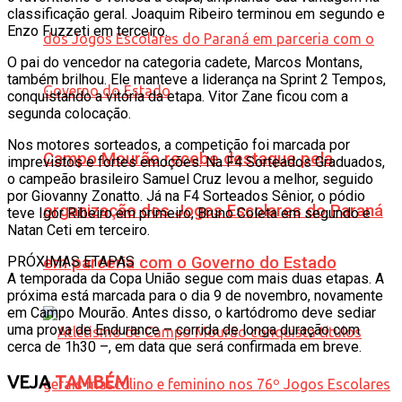
classificação geral. Joaquim Ribeiro terminou em segundo e
Enzo Fuzzeti em terceiro.
O pai do vencedor na categoria cadete, Marcos Montans,
também brilhou. Ele manteve a liderança na Sprint 2 Tempos,
conquistando a vitória da etapa. Vitor Zane ficou com a
segunda colocação.
Nos motores sorteados, a competição foi marcada por
Campo Mourão recebe destaque pela
imprevistos e fortes emoções. Na F4 Sorteados Graduados,
o campeão brasileiro Samuel Cruz levou a melhor, seguido
por Giovanny Zonatto. Já na F4 Sorteados Sênior, o pódio
organização dos Jogos Escolares do Paraná
teve Igor Ribeiro em primeiro, Bruno Coleta em segundo e
Natan Ceti em terceiro.
PRÓXIMAS ETAPAS
em parceria com o Governo do Estado
A temporada da Copa União segue com mais duas etapas. A
próxima está marcada para o dia 9 de novembro, novamente
em Campo Mourão. Antes disso, o kartódromo deve sediar
uma prova de Endurance – corrida de longa duração com
cerca de 1h30 –, em data que será confirmada em breve.
VEJA
TAMBÉM