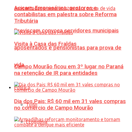
Acicam: Empresários, gestores e
contabilistas em palestra sobre Reforma
Tributária
Previscam convoca servidores municipais
Visita à Casa das Fraldas
aposentados e pensionistas para prova de
vida
Campo Mourão ficou em 3º lugar no Paraná
na retenção de IR para entidades
Política
Dia dos Pais: R$ 60 mil em 31 vales compras
Tudo
no comércio de Campo Mourão
Economia