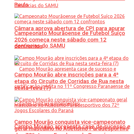
Paulo
Câmara aprova abertura de CPI para apurar
Campeonato Mourãoense de Futebol Suíço
2026 começa neste sábado com 12
denúncias do SAMU
confrontos
Campo Mourão abre inscrições para a 4ª
etapa do Circuito de Corridas de Rua nesta
sexta-feira (7)
Campo Mourão conquista vice-campeonato
Campo Mourão apresenta case de sucesso e
geral masculino no Atletismo Paradesportivo