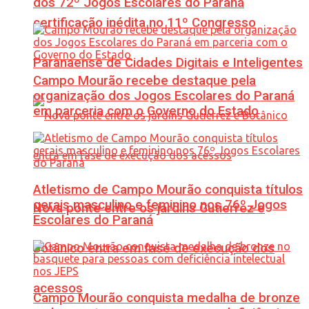
dos 72º Jogos Escolares do Paraná
certificação inédita no 11º Congresso
Paranaense de Cidades Digitais e Inteligentes
Campo Mourão recebe destaque pela
organização dos Jogos Escolares do Paraná
em parceria com o Governo do Estado
Atletismo de Campo Mourão conquista títulos
gerais masculino e feminino nos 76º Jogos
Nova ponte entre os jardins Gutierrez e
Escolares do Paraná
Botânico entra em fase de execução dos
acessos
Campo Mourão conquista medalha de bronze