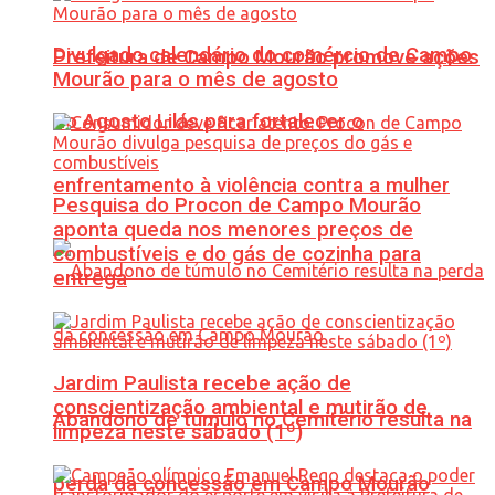
Divulgado calendário do comércio de Campo
Prefeitura de Campo Mourão promove ações
Mourão para o mês de agosto
do Agosto Lilás para fortalecer o
enfrentamento à violência contra a mulher
Pesquisa do Procon de Campo Mourão
aponta queda nos menores preços de
combustíveis e do gás de cozinha para
entrega
Jardim Paulista recebe ação de
conscientização ambiental e mutirão de
Abandono de túmulo no Cemitério resulta na
limpeza neste sábado (1º)
perda da concessão em Campo Mourão