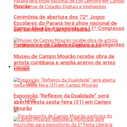
Cerimônia de abertura dos 72º Jogos
Escolares do Paraná terá show nacional de
Campo Mourão é premiada no 11º Congresso
Edy Lemond em Campo Mourão
Paranaense de Cidades Digitais e Inteligentes
Museu de Campo Mourão recebe obra de
artista curitibana e amplia acervo de artes
Esporte
visuais
Tudo
Exposição “Reflexos da Dualidade” será
Lazer
aberta nesta sexta-feira (31) em Campo
Mourão