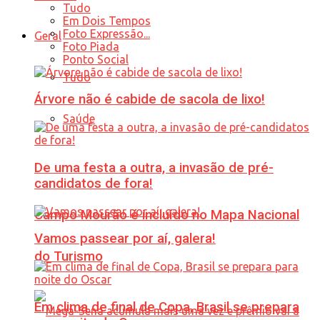
Tudo
Em Dois Tempos
Foto Expressão...
Geral
Foto Piada
Ponto Social
Tudo
Árvore não é cabide de sacola de lixo!
Saúde
De uma festa a outra, a invasão de pré-
candidatos de fora!
Campo Mourão é incluído no Mapa Nacional
Vamos passear por aí, galera!
do Turismo
Em clima de final de Copa, Brasil se prepara