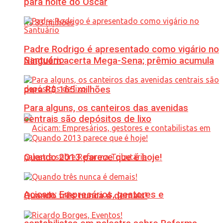
para noite do Oscar
Padre Rodrigo é apresentado como vigário no
Santuário
Ninguém acerta Mega-Sena; prêmio acumula
para R$ 165 milhões
Para alguns, os canteiros das avenidas
centrais são depósitos de lixo
Quando 2013 parece que é hoje!
Acicam: Empresários, gestores e
Quando três nunca é demais!