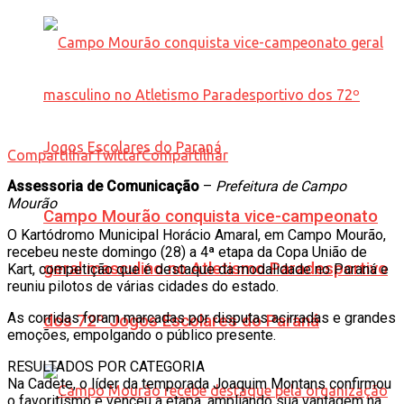
Compartilhar
Twittar
Compartilhar
Assessoria de Comunicação
–
Prefeitura de Campo
Mourão
Campo Mourão conquista vice-campeonato
O Kartódromo Municipal Horácio Amaral, em Campo Mourão,
recebeu neste domingo (28) a 4ª etapa da Copa União de
geral masculino no Atletismo Paradesportivo
Kart, competição que é destaque da modalidade no Paraná e
reuniu pilotos de várias cidades do estado.
As corridas foram marcadas por disputas acirradas e grandes
dos 72º Jogos Escolares do Paraná
emoções, empolgando o público presente.
RESULTADOS POR CATEGORIA
Na Cadete, o líder da temporada Joaquim Montans confirmou
o favoritismo e venceu a etapa, ampliando sua vantagem na