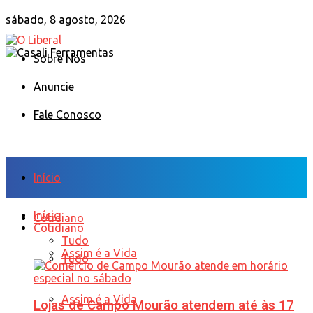
sábado, 8 agosto, 2026
Sobre Nós
Anuncie
Fale Conosco
Início
Início
Cotidiano
Cotidiano
Tudo
Assim é a Vida
Tudo
Assim é a Vida
Lojas de Campo Mourão atendem até às 17