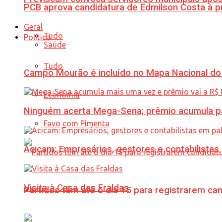
PCB aprova candidatura de Edmilson Costa à p
Geral
Tudo
Política
Saúde
Tudo
Campo Mourão é incluído no Mapa Nacional do
Economia
Ninguém acerta Mega-Sena; prêmio acumula p
Favo com Pimenta
Acicam: Empresários, gestores e contabilistas
Visita à Casa das Fraldas
Partidos têm até o dia 15 para registrarem can