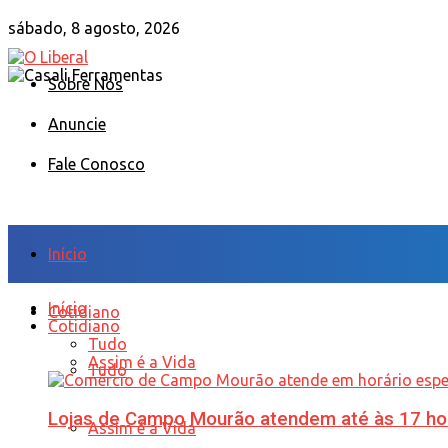
sábado, 8 agosto, 2026
Sobre Nós
Anuncie
Fale Conosco
Início
Início
Cotidiano
Cotidiano
Tudo
Assim é a Vida
Tudo
Lojas de Campo Mourão atendem até às 17 ho
Assim é a Vida