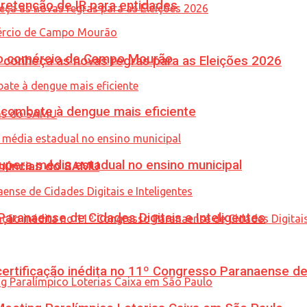
retenção de IR para entidades
 no comércio de Campo Mourão
 conheça as novas regras para as Eleições 2026
combate à dengue mais eficiente
upera média estadual no ensino municipal
enúncias do SAMU
ranaense de Cidades Digitais e Inteligentes
tificação inédita no 11º Congresso Paranaense de C