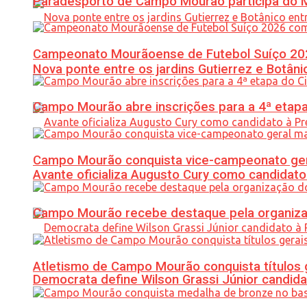
Paradesporto de Campo Mourão participa do M
Campeonato Mourãoense de Futebol Suíço 20
Nova ponte entre os jardins Gutierrez e Botâ
Campo Mourão abre inscrições para a 4ª etapa 
Campo Mourão conquista vice-campeonato gera
Avante oficializa Augusto Cury como candidato
Campo Mourão recebe destaque pela organiza
Atletismo de Campo Mourão conquista títulos 
Democrata define Wilson Grassi Júnior candida