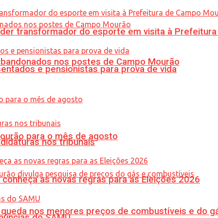
er transformador do esporte em visita à Prefeitu
os abandonados nos postes de Campo Mourão
entados e pensionistas para prova de vida
Mourão para o mês de agosto
didaturas nos tribunais
 conheça as novas regras para as Eleições 2026
queda nos menores preços de combustíveis e do gá
enúncias do SAMU