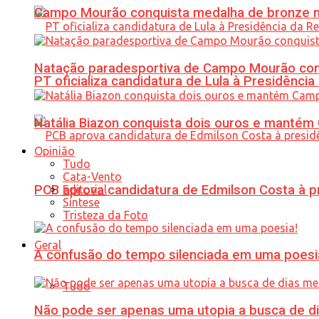
Campo Mourão conquista medalha de bronze no
Natação paradesportiva de Campo Mourão conq
PT oficializa candidatura de Lula à Presidência
Natália Biazon conquista dois ouros e mant
Opinião
Tudo
Cata-Vento
PCB aprova candidatura de Edmilson Costa à p
Editorial
Síntese
Tristeza da Foto
Geral
A confusão do tempo silenciada em uma poesi
Tudo
Não pode ser apenas uma utopia a busca de d