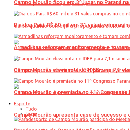
Campo Mourão ficou em 3º lugar no Paraná na 
Dia dos Pais: R$ 60 mil em 31 vales compras
Saiba quando começa a propaganda eleitoral e
Armadilhas reforçam monitoramento e tornam 
Campo Mourão eleva nota do IDEB para 7,1 e s
Câmara aprova abertura de CPI para apurar d
Campo Mourão é premiada no 11º Congresso Pa
Esporte
Tudo
Lazer
Campo Mourão apresenta case de sucesso e cer