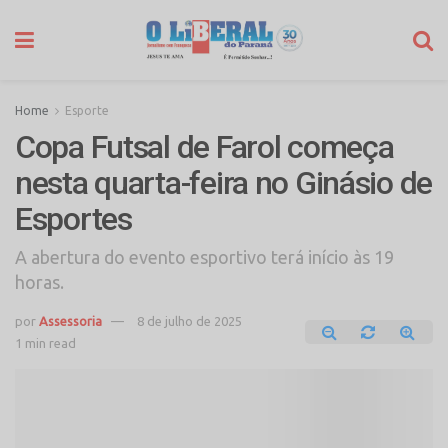
Home
Esporte
Copa Futsal de Farol começa
nesta quarta-feira no Ginásio de
Esportes
A abertura do evento esportivo terá início às 19
horas.
por
Assessoria
8 de julho de 2025
1 min read