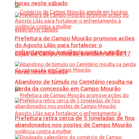
horas neste sábado
Prefeitura de Campo Mourão promove ações
do Agosto Lilás para fortalecer o
enfrentamento à violência contra a mulher
Lojas de Campo Mourão atendem até às 17
horas neste sábado
Abandono de túmulo no Cemitério resulta na
perda da concessão em Campo Mourão
Prefeitura retira cerca de 5 toneladas de fios
abandonados nos postes de Campo Mourão