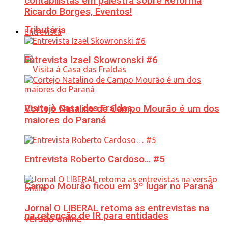
contabilistas em palestra sobre Reforma
Ricardo Borges, Eventos!
Tributária
Entrevista
Entrevista Izael Skowronski #6
Visita à Casa das Fraldas
Cortejo Natalino de Campo Mourão é um dos
maiores do Paraná
Entrevista Roberto Cardoso… #5
Campo Mourão ficou em 3º lugar no Paraná
Jornal O LIBERAL retoma as entrevistas na
na retenção de IR para entidades
versão online