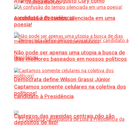
Avante oficializa Augusto Cury como
Tristeza da Foto
candidato à Presidência
A confusão do tempo silenciada em uma
poesia!
Não pode ser apenas uma utopia a busca de
dias melhores baseados em nossos políticos
Democrata define Wilson Grassi Júnior
Captamos somente celulares na coletiva dos
políticos!
candidato à Presidência
Canteiros das avenidas centrais não são
depósitos de lixo!