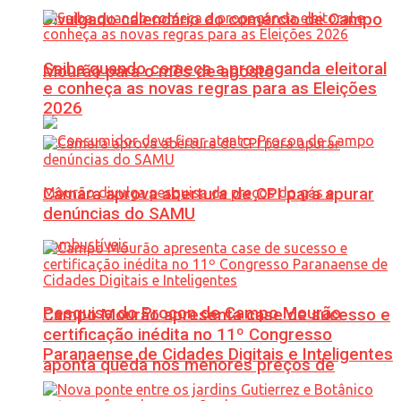
Divulgado calendário do comércio de Campo
Saiba quando começa a propaganda eleitoral
Mourão para o mês de agosto
e conheça as novas regras para as Eleições
2026
Câmara aprova abertura de CPI para apurar
denúncias do SAMU
Pesquisa do Procon de Campo Mourão
Campo Mourão apresenta case de sucesso e
certificação inédita no 11º Congresso
Paranaense de Cidades Digitais e Inteligentes
aponta queda nos menores preços de