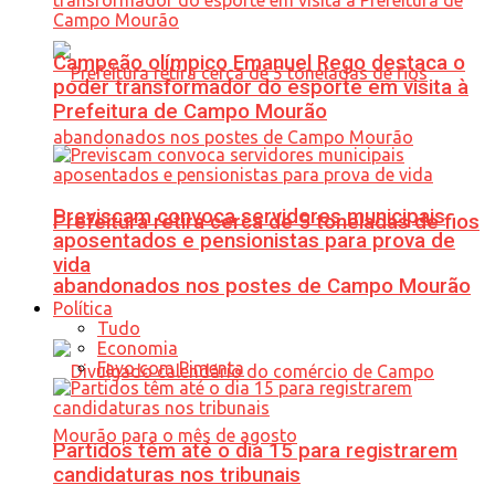
Campeão olímpico Emanuel Rego destaca o
poder transformador do esporte em visita à
Prefeitura de Campo Mourão
Previscam convoca servidores municipais
Prefeitura retira cerca de 5 toneladas de fios
aposentados e pensionistas para prova de
vida
abandonados nos postes de Campo Mourão
Política
Tudo
Economia
Favo com Pimenta
Partidos têm até o dia 15 para registrarem
candidaturas nos tribunais