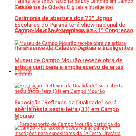
Cerimônia de abertura dos 72º Jogos
Escolares do Paraná terá show nacional de
Campo Mourão é premiada no 11º Congresso
Edy Lemond em Campo Mourão
Paranaense de Cidades Digitais e Inteligentes
Museu de Campo Mourão recebe obra de
artista curitibana e amplia acervo de artes
Esporte
visuais
Tudo
Exposição “Reflexos da Dualidade” será
Lazer
aberta nesta sexta-feira (31) em Campo
Mourão