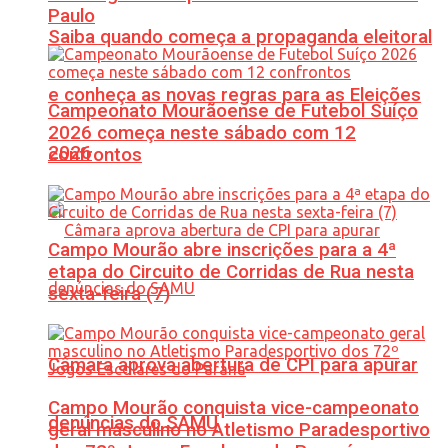
Paulo
Saiba quando começa a propaganda eleitoral
e conheça as novas regras para as Eleições
Campeonato Mourãoense de Futebol Suíço
2026 começa neste sábado com 12
2026
confrontos
Campo Mourão abre inscrições para a 4ª
etapa do Circuito de Corridas de Rua nesta
sexta-feira (7)
Câmara aprova abertura de CPI para apurar
Campo Mourão conquista vice-campeonato
denúncias do SAMU
geral masculino no Atletismo Paradesportivo