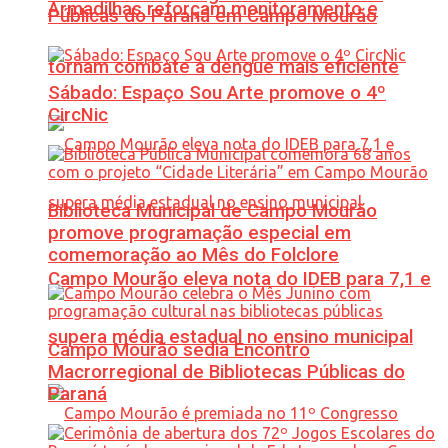
Armadilhas reforçam monitoramento e
Públicas do Paraná em Campo Mourão
tornam combate à dengue mais eficiente
Sábado: Espaço Sou Arte promove o 4º
CircNic
Biblioteca Municipal de Campo Mourão
promove programação especial em
comemoração ao Mês do Folclore
Campo Mourão eleva nota do IDEB para 7,1 e
supera média estadual no ensino municipal
Campo Mourão sedia Encontro
Macrorregional de Bibliotecas Públicas do
Paraná