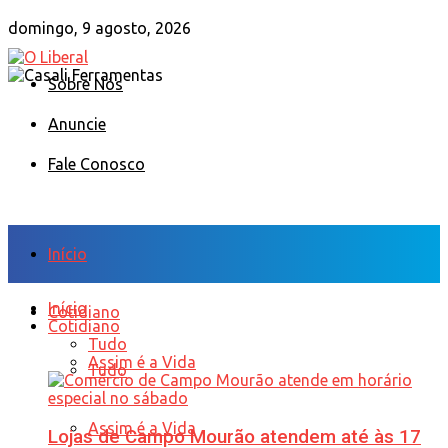
domingo, 9 agosto, 2026
Sobre Nós
Anuncie
Fale Conosco
Início
Início
Cotidiano
Cotidiano
Tudo
Assim é a Vida
Tudo
Assim é a Vida
Lojas de Campo Mourão atendem até às 17