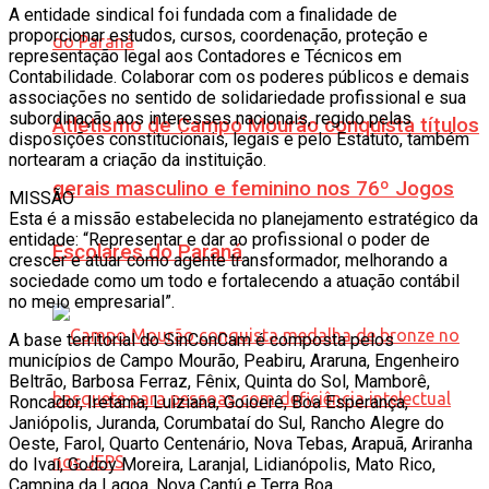
A entidade sindical foi fundada com a finalidade de
proporcionar estudos, cursos, coordenação, proteção e
representação legal aos Contadores e Técnicos em
Contabilidade. Colaborar com os poderes públicos e demais
associações no sentido de solidariedade profissional e sua
subordinação aos interesses nacionais, regido pelas
Atletismo de Campo Mourão conquista títulos
disposições constitucionais, legais e pelo Estatuto, também
nortearam a criação da instituição.
gerais masculino e feminino nos 76º Jogos
MISSÃO
Esta é a missão estabelecida no planejamento estratégico da
entidade: “Representar e dar ao profissional o poder de
Escolares do Paraná
crescer e atuar como agente transformador, melhorando a
sociedade como um todo e fortalecendo a atuação contábil
no meio empresarial”.
A base territorial do SinConCam é composta pelos
municípios de Campo Mourão, Peabiru, Araruna, Engenheiro
Beltrão, Barbosa Ferraz, Fênix, Quinta do Sol, Mamborê,
Roncador, Iretama, Luiziana, Goioerê, Boa Esperança,
Janiópolis, Juranda, Corumbataí do Sul, Rancho Alegre do
Oeste, Farol, Quarto Centenário, Nova Tebas, Arapuã, Ariranha
do Ivaí, Godoy Moreira, Laranjal, Lidianópolis, Mato Rico,
Campina da Lagoa, Nova Cantú e Terra Boa.