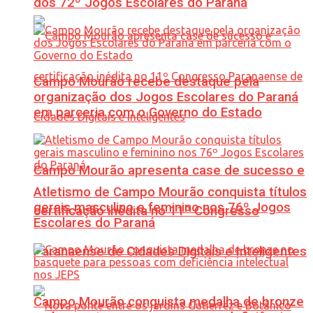
dos 72º Jogos Escolares do Paraná
Campo Mourão recebe destaque pela
organização dos Jogos Escolares do Paraná
em parceria com o Governo do Estado
Campo Mourão apresenta case de sucesso e
Atletismo de Campo Mourão conquista títulos
gerais masculino e feminino nos 76º Jogos
certificação inédita no 11º Congresso
Escolares do Paraná
Paranaense de Cidades Digitais e Inteligentes
Campo Mourão conquista medalha de bronze