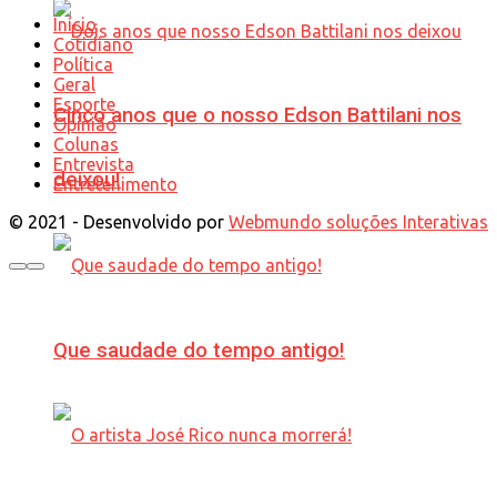
Início
Cotidiano
Política
Geral
Esporte
Cinco anos que o nosso Edson Battilani nos
Opinião
Colunas
Entrevista
deixou!
Entretenimento
© 2021 - Desenvolvido por
Webmundo soluções Interativas
Que saudade do tempo antigo!