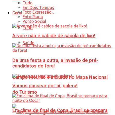
Tudo
Em Dois Tempos
Foto Expressão...
Geral
Foto Piada
Ponto Social
Tudo
Árvore não é cabide de sacola de lixo!
Saúde
De uma festa a outra, a invasão de pré-
candidatos de fora!
Campo Mourão é incluído no Mapa Nacional
Vamos passear por aí, galera!
do Turismo
Em clima de final de Copa, Brasil se prepara