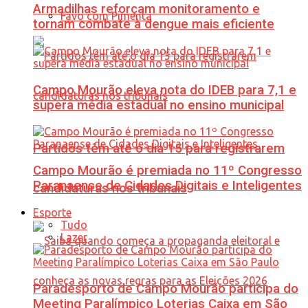
Armadilhas reforçam monitoramento e
Favo com Pimenta
tornam combate à dengue mais eficiente
Campo Mourão eleva nota do IDEB para 7,1 e
supera média estadual no ensino municipal
Partidos têm até o dia 15 para registrarem
Campo Mourão é premiada no 11º Congresso
Paranaense de Cidades Digitais e Inteligentes
candidaturas nos tribunais
Esporte
Tudo
Lazer
Paradesporto de Campo Mourão participa do
Meeting Paralímpico Loterias Caixa em São