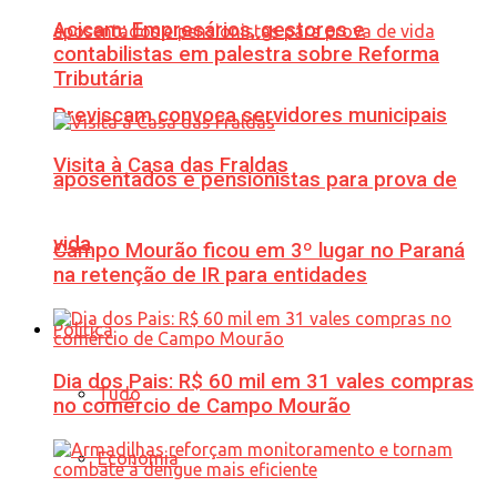
Acicam: Empresários, gestores e
contabilistas em palestra sobre Reforma
Tributária
Previscam convoca servidores municipais
Visita à Casa das Fraldas
aposentados e pensionistas para prova de
vida
Campo Mourão ficou em 3º lugar no Paraná
na retenção de IR para entidades
Política
Dia dos Pais: R$ 60 mil em 31 vales compras
Tudo
no comércio de Campo Mourão
Economia