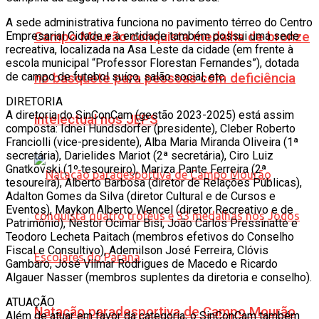
A sede administrativa funciona no pavimento térreo do Centro
Empresarial Cidade e a entidade também possui uma sede
Campo Mourão conquista medalha de bronze
recreativa, localizada na Asa Leste da cidade (em frente à
escola municipal “Professor Florestan Fernandes”), dotada
de campo de futebol suíço, salão social, etc.
no basquete para pessoas com deficiência
DIRETORIA
A diretoria do SinConCam (gestão 2023-2025) está assim
intelectual nos JEPS
composta: Idnei Hundsdorfer (presidente), Cleber Roberto
Franciolli (vice-presidente), Alba Maria Miranda Oliveira (1ª
secretária), Darielides Mariot (2ª secretária), Ciro Luiz
Gnatkovski (1º tesoureiro), Mariza Pante Ferreira (2ª
tesoureira), Alberto Barbosa (diretor de Relações Públicas),
Adalton Gomes da Silva (diretor Cultural e de Cursos e
Eventos), Maykon Alberto Wencel (diretor Recreativo e de
Patrimônio), Nestor Ocimar Bisi, João Carlos Pressinatte e
Teodoro Lecheta Paitach (membros efetivos do Conselho
Fiscal e Consultivo), Ademilson José Ferreira, Clóvis
Gambaro, José Vilmar Rodrigues de Macedo e Ricardo
Algauer Nasser (membros suplentes da diretoria e conselho).
ATUAÇÃO
Natação paradesportiva de Campo Mourão
Além de atuar em favor da categoria, o SinConCam também