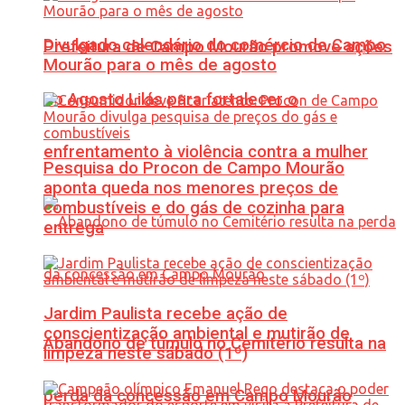
Divulgado calendário do comércio de Campo
Prefeitura de Campo Mourão promove ações
Mourão para o mês de agosto
do Agosto Lilás para fortalecer o
enfrentamento à violência contra a mulher
Pesquisa do Procon de Campo Mourão
aponta queda nos menores preços de
combustíveis e do gás de cozinha para
entrega
Jardim Paulista recebe ação de
conscientização ambiental e mutirão de
Abandono de túmulo no Cemitério resulta na
limpeza neste sábado (1º)
perda da concessão em Campo Mourão