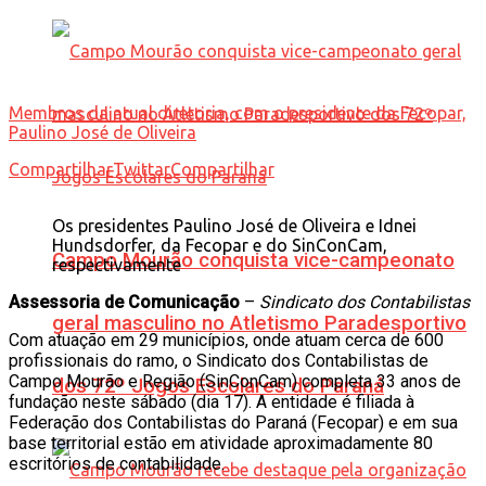
Membros da atual diretoria, com o presidente da Fecopar,
Paulino José de Oliveira
Compartilhar
Twittar
Compartilhar
Os presidentes Paulino José de Oliveira e Idnei
Hundsdorfer, da Fecopar e do SinConCam,
Campo Mourão conquista vice-campeonato
respectivamente
Assessoria de Comunicação
–
Sindicato dos Contabilistas
geral masculino no Atletismo Paradesportivo
Com atuação em 29 municípios, onde atuam cerca de 600
profissionais do ramo, o Sindicato dos Contabilistas de
Campo Mourão e Região (SinConCam) completa 33 anos de
dos 72º Jogos Escolares do Paraná
fundação neste sábado (dia 17). A entidade é filiada à
Federação dos Contabilistas do Paraná (Fecopar) e em sua
base territorial estão em atividade aproximadamente 80
escritórios de contabilidade.