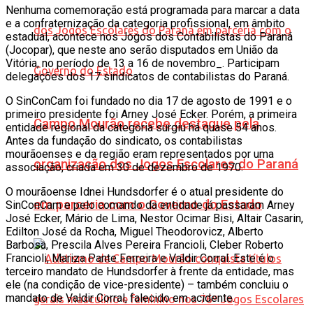
Nenhuma comemoração está programada para marcar a data
e a confraternização da categoria profissional, em âmbito
estadual, acontece nos Jogos dos Contabilistas do Paraná
(Jocopar), que neste ano serão disputados em União da
Vitória, no período de 13 a 16 de novembro_. Participam
delegações dos 17 sindicatos de contabilistas do Paraná.
O SinConCam foi fundado no dia 17 de agosto de 1991 e o
primeiro presidente foi Arney José Ecker. Porém, a primeira
Campo Mourão recebe destaque pela
entidade regional da categoria surgiu há quase 54 anos.
Antes da fundação do sindicato, os contabilistas
mourãoenses e da região eram representados por uma
organização dos Jogos Escolares do Paraná
associação, criada em 30 de dezembro de 1970.
O mourãoense Idnei Hundsdorfer é o atual presidente do
em parceria com o Governo do Estado
SinConCam e pelo comando da entidade já passaram Arney
José Ecker, Mário de Lima, Nestor Ocimar Bisi, Altair Casarin,
Edilton José da Rocha, Miguel Theodorovicz, Alberto
Barbosa, Prescila Alves Pereira Francioli, Cleber Roberto
Francioli, Mariza Pante Ferreira e Valdir Corral. Este é o
terceiro mandato de Hundsdorfer à frente da entidade, mas
ele (na condição de vice-presidente) – também concluiu o
mandato de Valdir Corral, falecido em acidente.