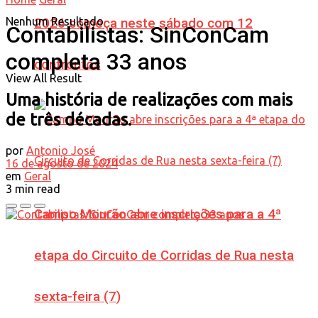
Nenhum Resultado
2026 começa neste sábado com 12
Contabilistas: SinConCam
completa 33 anos
confrontos
View All Result
Uma história de realizações com mais
de três décadas.
por
Antonio José
16 de agosto de 2024
em
Geral
3 min read
Campo Mourão abre inscrições para a 4ª
etapa do Circuito de Corridas de Rua nesta
sexta-feira (7)