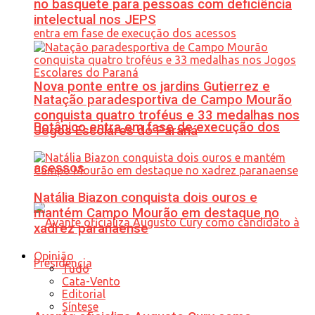
no basquete para pessoas com deficiência
intelectual nos JEPS
Nova ponte entre os jardins Gutierrez e
Natação paradesportiva de Campo Mourão
conquista quatro troféus e 33 medalhas nos
Botânico entra em fase de execução dos
Jogos Escolares do Paraná
acessos
Natália Biazon conquista dois ouros e
mantém Campo Mourão em destaque no
xadrez paranaense
Opinião
Tudo
Cata-Vento
Editorial
Síntese