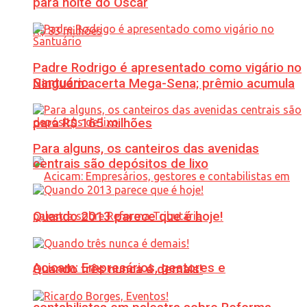
para noite do Oscar
Padre Rodrigo é apresentado como vigário no
Santuário
Ninguém acerta Mega-Sena; prêmio acumula
para R$ 165 milhões
Para alguns, os canteiros das avenidas
centrais são depósitos de lixo
Quando 2013 parece que é hoje!
Acicam: Empresários, gestores e
Quando três nunca é demais!