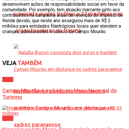
desenvolvem ações de responsabilidade social em favor da
comunidade. Por exemplo, tem atuação marcante junto aos
conquista quatro troféus e 33 medalhas nos
contribuintes na campanha anual de retenção do Imposto de
Renda devido, que neste ano assegurou mais de R$ 2
milhões para entidades filantrópicas locais quer atendem a
Jogos Escolares do Paraná
crianças, adolescentes e idosos de Campo Mourão.
VEJA
TAMBÉM
Geral
Campo Mourão é incluído no Mapa Nacional do
Natália Biazon conquista dois ouros e
Turismo
mantém Campo Mourão em destaque no
Geral
xadrez paranaense