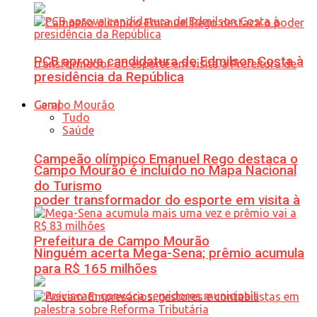
PCB aprova candidatura de Edmilson Costa à
presidência da República
Geral
Tudo
Saúde
Campeão olímpico Emanuel Rego destaca o
Campo Mourão é incluído no Mapa Nacional
do Turismo
poder transformador do esporte em visita à
Prefeitura de Campo Mourão
Ninguém acerta Mega-Sena; prêmio acumula
para R$ 165 milhões