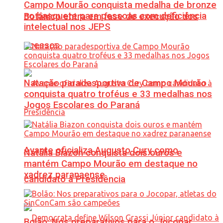
Campo Mourão conquista medalha de bronze
no basquete para pessoas com deficiência
Botânico entra em fase de execução dos
intelectual nos JEPS
acessos
Natação paradesportiva de Campo Mourão
conquista quatro troféus e 33 medalhas nos
Jogos Escolares do Paraná
Avante oficializa Augusto Cury como
Natália Biazon conquista dois ouros e
mantém Campo Mourão em destaque no
xadrez paranaense
candidato à Presidência
Bolão: Nos preparativos para o Jocopar,