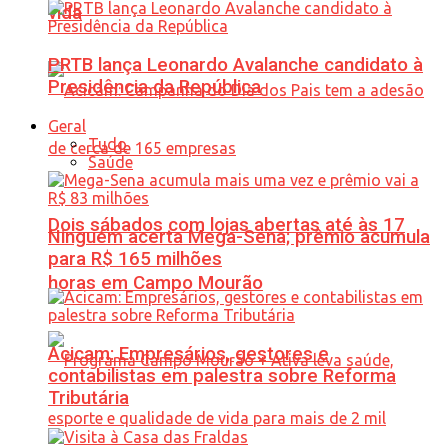
vida
PRTB lança Leonardo Avalanche candidato à
Presidência da República
Geral
Tudo
Saúde
Dois sábados com lojas abertas até às 17
Ninguém acerta Mega-Sena; prêmio acumula
para R$ 165 milhões
horas em Campo Mourão
Acicam: Empresários, gestores e
contabilistas em palestra sobre Reforma
Tributária