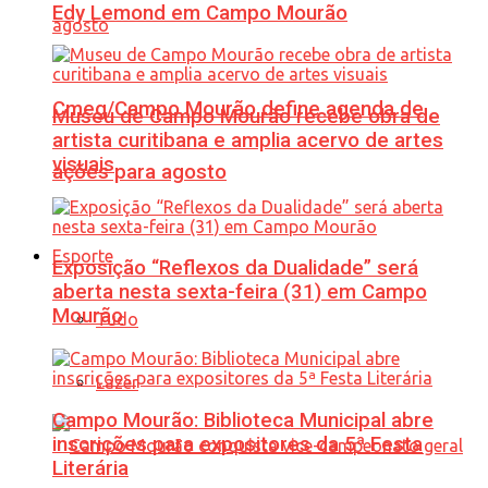
Edy Lemond em Campo Mourão
Cmeg/Campo Mourão define agenda de
Museu de Campo Mourão recebe obra de
artista curitibana e amplia acervo de artes
visuais
ações para agosto
Esporte
Exposição “Reflexos da Dualidade” será
aberta nesta sexta-feira (31) em Campo
Mourão
Tudo
Lazer
Campo Mourão: Biblioteca Municipal abre
inscrições para expositores da 5ª Festa
Literária