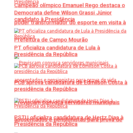
Campeão olímpico Emanuel Rego destaca o
Democrata define Wilson Grassi Júnior
candidato à Presidência
poder transformador do esporte em visita à
Prefeitura de Campo Mourão
PT oficializa candidatura de Lula à
Presidência da República
PCB aprova candidatura de Edmilson Costa à
presidência da República
Previscam convoca servidores municipais
PSTU oficializa candidatura de Hertz Dias à
aposentados e pensionistas para prova de
Presidência da República