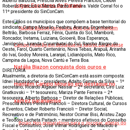
Alberto Barbosa, Prescila Alves Pereira Francioli, Cleber
Jogos Escolares do Paraná
Roberto Francioli e Mariza Pante Ferreira. Valdir Corral foi o
11º presidente do SinConCam.
Estes sãos os municípios que compõem a base territorial do
sindicato: Campo Mourão, Peabiru, Araruna, Engenheiro
Beltrão, Barbosa Ferraz, Fênix, Quinta do Sol, Mamborê,
Roncador, Iretama, Luiziana, Goioerê, Boa Esperança,
Janiópolis, Juranda, Corumbataí do Sul, Rancho Alegre do
Oeste, Farol, Quarto Centenário, Nova Tebas, Arapuã, Ariranha
do Ivaí, Godoy Moreira, Laranjal, Lidianópolis, Mato Rico,
Campina da Lagoa, Nova Cantú e Terra Boa.
Natália Biazon conquista dois ouros e
DIRETORIA
Atualmente, a diretoria do SinConCam está assim composta:
Idnei Hundsdorfer – presidente; Adalto Gomes da Silva – 1º
mantém Campo Mourão em destaque no
secretário; Ricardo Algauer Nassar – 2º secretário; Ciro Luiz
Gnatkovski – 1º tesoureiro; Mariza Pante Ferreira – 2ª
tesoureira; Alberto Barbosa – Diretor de Relações Públicas;
xadrez paranaense
Prescila Alves Pereira Francioli – Diretora Cultural, de Cursos
e Eventos; Cleber Roberto Francioli – Diretor Social,
Recreativo e de Patrimônio; Nestor Ocimar Bisi, Aristeu Zago
e Teodoro Lecheta Paitach – membros efetivos do Conselho
Fiscal e Consultivo; José Vilmar Rodrigues de Macedo e