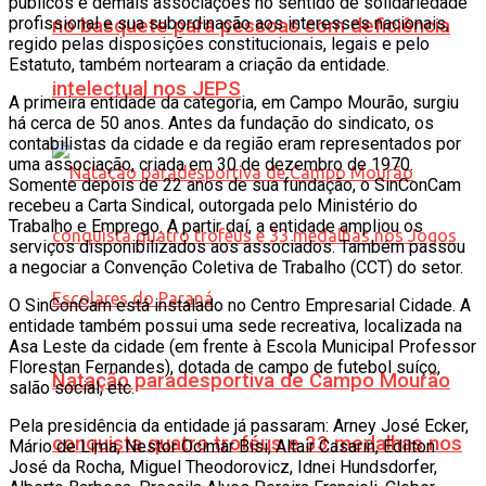
públicos e demais associações no sentido de solidariedade
profissional e sua subordinação aos interesses nacionais,
no basquete para pessoas com deficiência
regido pelas disposições constitucionais, legais e pelo
Estatuto, também nortearam a criação da entidade.
intelectual nos JEPS
A primeira entidade da categoria, em Campo Mourão, surgiu
há cerca de 50 anos. Antes da fundação do sindicato, os
contabilistas da cidade e da região eram representados por
uma associação, criada em 30 de dezembro de 1970.
Somente depois de 22 anos de sua fundação, o SinConCam
recebeu a Carta Sindical, outorgada pelo Ministério do
Trabalho e Emprego. A partir daí, a entidade ampliou os
serviços disponibilizados aos associados. Também passou
a negociar a Convenção Coletiva de Trabalho (CCT) do setor.
O SinConCam está instalado no Centro Empresarial Cidade. A
entidade também possui uma sede recreativa, localizada na
Asa Leste da cidade (em frente à Escola Municipal Professor
Florestan Fernandes), dotada de campo de futebol suíço,
Natação paradesportiva de Campo Mourão
salão social, etc.
Pela presidência da entidade já passaram: Arney José Ecker,
conquista quatro troféus e 33 medalhas nos
Mário de Lima, Nestor Ocimar Bisi, Altair Casarin, Edilton
José da Rocha, Miguel Theodorovicz, Idnei Hundsdorfer,