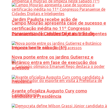
Jardim Paulista recebe ação de
Campo Mourão apresenta case de sucesso e
certificação inédita no 11º Congresso
conscientização ambiental e mutirão de
Paranaense de Cidades Digitais e Inteligentes
limpeza neste sábado (1º)
Nova ponte entre os jardins Gutierrez e
Botânico entra em fase de execução dos
acessos
Avante oficializa Augusto Cury como
candidato à Presidência