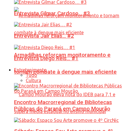
Entrevista Gilmar Cardoso… #3
Entrevista Jair Elias… #2
Armadilhas reforçam monitoramento e
Entrevista Diego Reis… #1
Entretenimento
tornam combate à dengue mais eficiente
Tudo
Cultura
Encontro Macrorregional de Bibliotecas
Públicas do Paraná em Campo Mourão