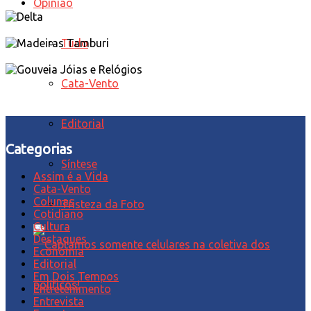
Opinião
Tudo
Cata-Vento
Editorial
Categorias
Síntese
Assim é a Vida
Cata-Vento
Colunas
Tristeza da Foto
Cotidiano
Cultura
Destaques
Economia
Editorial
Em Dois Tempos
Entretenimento
Entrevista