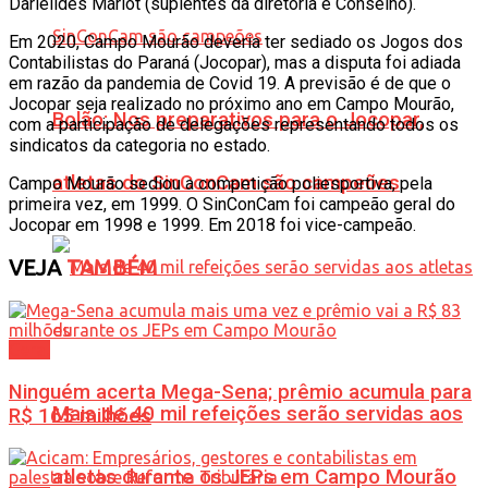
Darielides Mariot (suplentes da diretoria e Conselho).
Em 2020, Campo Mourão deveria ter sediado os Jogos dos
Contabilistas do Paraná (Jocopar), mas a disputa foi adiada
em razão da pandemia de Covid 19. A previsão é de que o
Jocopar seja realizado no próximo ano em Campo Mourão,
Bolão: Nos preparativos para o Jocopar,
com a participação de delegações representando todos os
sindicatos da categoria no estado.
atletas do SinConCam são campeões
Campo Mourão sediou a competição poliesportiva, pela
primeira vez, em 1999. O SinConCam foi campeão geral do
Jocopar em 1998 e 1999. Em 2018 foi vice-campeão.
VEJA
TAMBÉM
Geral
Ninguém acerta Mega-Sena; prêmio acumula para
Mais de 40 mil refeições serão servidas aos
R$ 165 milhões
atletas durante os JEPs em Campo Mourão