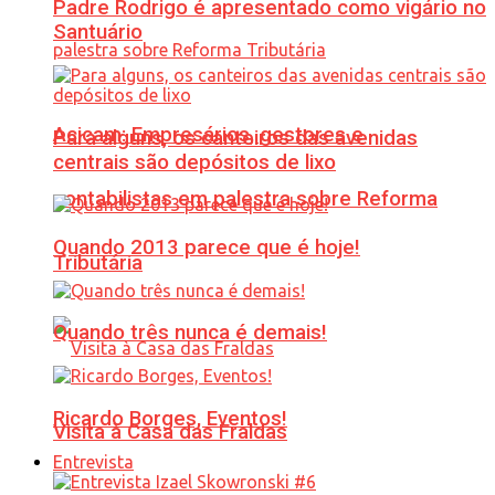
Padre Rodrigo é apresentado como vigário no
Santuário
Acicam: Empresários, gestores e
Para alguns, os canteiros das avenidas
centrais são depósitos de lixo
contabilistas em palestra sobre Reforma
Quando 2013 parece que é hoje!
Tributária
Quando três nunca é demais!
Ricardo Borges, Eventos!
Visita à Casa das Fraldas
Entrevista