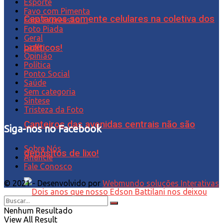
Esporte
Favo com Pimenta
Captamos somente celulares na coletiva dos
Foto Expressão…
Foto Piada
Geral
Lazer
políticos!
Opinião
Política
Ponto Social
Saúde
Sem categoria
Síntese
Tristeza da Foto
Canteiros das avenidas centrais não são
Siga-nos no Facebook
Sobre Nós
depósitos de lixo!
Anuncie
Fale Conosco
© 2021 - Desenvolvido por
Webmundo soluções Interativas
Nenhum Resultado
View All Result