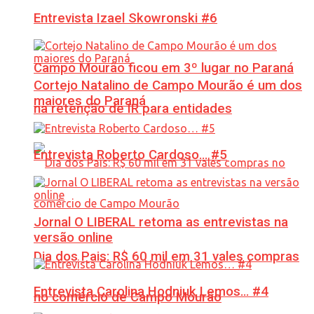
Entrevista Izael Skowronski #6
Campo Mourão ficou em 3º lugar no Paraná
Cortejo Natalino de Campo Mourão é um dos
maiores do Paraná
na retenção de IR para entidades
Entrevista Roberto Cardoso… #5
Jornal O LIBERAL retoma as entrevistas na
versão online
Dia dos Pais: R$ 60 mil em 31 vales compras
Entrevista Carolina Hodniuk Lemos… #4
no comércio de Campo Mourão