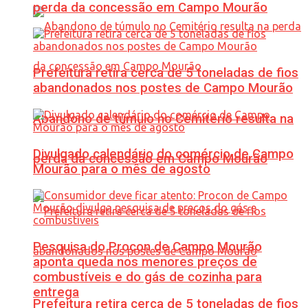
perda da concessão em Campo Mourão
Prefeitura retira cerca de 5 toneladas de fios
abandonados nos postes de Campo Mourão
Abandono de túmulo no Cemitério resulta na
Divulgado calendário do comércio de Campo
perda da concessão em Campo Mourão
Mourão para o mês de agosto
Pesquisa do Procon de Campo Mourão
aponta queda nos menores preços de
combustíveis e do gás de cozinha para
entrega
Prefeitura retira cerca de 5 toneladas de fios