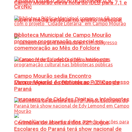
Sábado: Espaço Sou Arte promove o 4º
Campo Mourão eleva nota do IDEB para 7,1 e
CircNic
supera média estadual no ensino municipal
Biblioteca Municipal de Campo Mourão
promove programação especial em
comemoração ao Mês do Folclore
Campo Mourão sedia Encontro
Campo Mourão é premiada no 11º Congresso
Macrorregional de Bibliotecas Públicas do
Paraná
Paranaense de Cidades Digitais e Inteligentes
Cerimônia de abertura dos 72º Jogos
Escolares do Paraná terá show nacional de