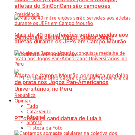
atletas do SinConCam são campeões
Mais de 40 mil refeições serão servidas aos
Democrata define Wilson Grassi Júnior
atletas durante os JEPs em Campo Mourão
candidato à Presidência
Atleta de Campo Mourão conquista medalha
de prata nos Jogos Pan-Americanos
Universitários, no Peru
Opinião
Tudo
Cata-Vento
Editorial
PT oficializa candidatura de Lula à
Síntese
Tristeza da Foto