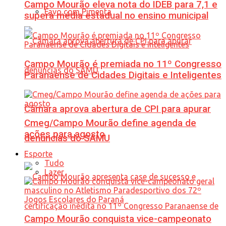
Campo Mourão eleva nota do IDEB para 7,1 e
Favo com Pimenta
supera média estadual no ensino municipal
Campo Mourão é premiada no 11º Congresso
Paranaense de Cidades Digitais e Inteligentes
Câmara aprova abertura de CPI para apurar
Cmeg/Campo Mourão define agenda de
ações para agosto
denúncias do SAMU
Esporte
Tudo
Lazer
Campo Mourão conquista vice-campeonato