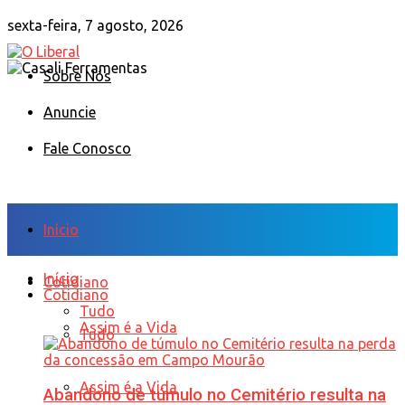
sexta-feira, 7 agosto, 2026
Sobre Nós
Anuncie
Fale Conosco
Início
Início
Cotidiano
Cotidiano
Tudo
Assim é a Vida
Tudo
Assim é a Vida
Abandono de túmulo no Cemitério resulta na