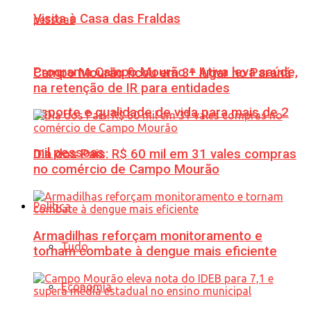
Visita à Casa das Fraldas
Programa Campo Mourão + Ativa leva saúde,
Campo Mourão ficou em 3º lugar no Paraná
na retenção de IR para entidades
esporte e qualidade de vida para mais de 2
mil pessoas
Dia dos Pais: R$ 60 mil em 31 vales compras
no comércio de Campo Mourão
Política
Armadilhas reforçam monitoramento e
Tudo
tornam combate à dengue mais eficiente
Economia