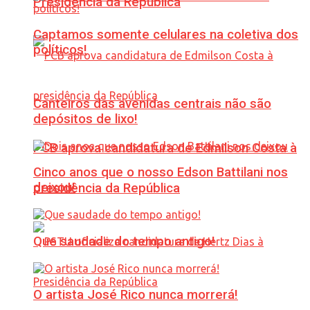
Presidência da República
Captamos somente celulares na coletiva dos
políticos!
Canteiros das avenidas centrais não são
depósitos de lixo!
PCB aprova candidatura de Edmilson Costa à
Cinco anos que o nosso Edson Battilani nos
deixou!
presidência da República
Que saudade do tempo antigo!
O artista José Rico nunca morrerá!