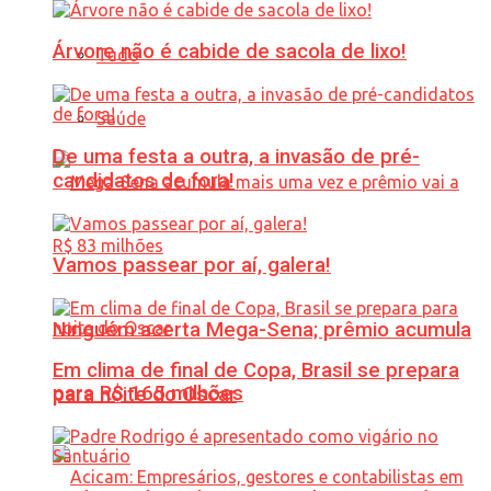
Árvore não é cabide de sacola de lixo!
Tudo
Saúde
De uma festa a outra, a invasão de pré-
candidatos de fora!
Vamos passear por aí, galera!
Ninguém acerta Mega-Sena; prêmio acumula
Em clima de final de Copa, Brasil se prepara
para R$ 165 milhões
para noite do Oscar