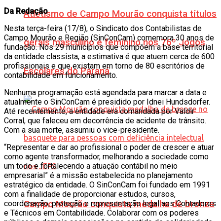
Da Redação
Atletismo de Campo Mourão conquista títulos
Nesta terça-feira (17/8), o Sindicato dos Contabilistas de
Campo Mourão e Região (SinConCam) comemora 30 anos de
gerais masculino e feminino nos 76º Jogos
fundação. Nos 29 municípios que compõem a base territorial
da entidade classista, a estimativa é que atuem cerca de 600
profissionais e que existam em torno de 80 escritórios de
Escolares do Paraná
contabilidade em funcionamento.
Nenhuma programação está agendada para marcar a data e
atualmente o SinConCam é presidido por Idnei Hundsdorfer.
Até recentemente, a entidade era comandada por Valdir
Corral, que faleceu em decorrência de acidente de trânsito.
Com a sua morte, assumiu o vice-presidente.
“Representar e dar ao profissional o poder de crescer e atuar
como agente transformador, melhorando a sociedade como
um todo e fortalecendo a atuação contábil no meio
empresarial” é a missão estabelecida no planejamento
estratégico da entidade. O SinConCam foi fundado em 1991
com a finalidade de proporcionar estudos, cursos,
Campo Mourão conquista medalha de bronze
coordenação, proteção e representação legal aos Contadores
e Técnicos em Contabilidade. Colaborar com os poderes