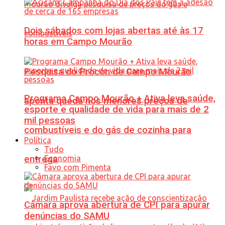
Dois sábados com lojas abertas até às 17
horas em Campo Mourão
Pesquisa do Procon de Campo Mourão
Programa Campo Mourão + Ativa leva saúde,
aponta queda nos menores preços de
esporte e qualidade de vida para mais de 2
mil pessoas
combustíveis e do gás de cozinha para
Política
Tudo
Economia
entrega
Favo com Pimenta
Câmara aprova abertura de CPI para apurar
denúncias do SAMU