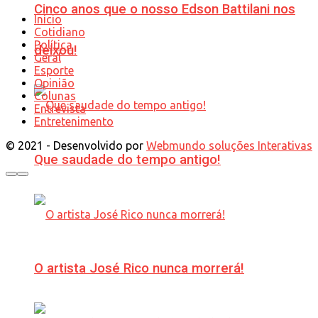
Cinco anos que o nosso Edson Battilani nos
Início
Cotidiano
Política
deixou!
Geral
Esporte
Opinião
Colunas
Entrevista
Entretenimento
© 2021 - Desenvolvido por
Webmundo soluções Interativas
Que saudade do tempo antigo!
O artista José Rico nunca morrerá!