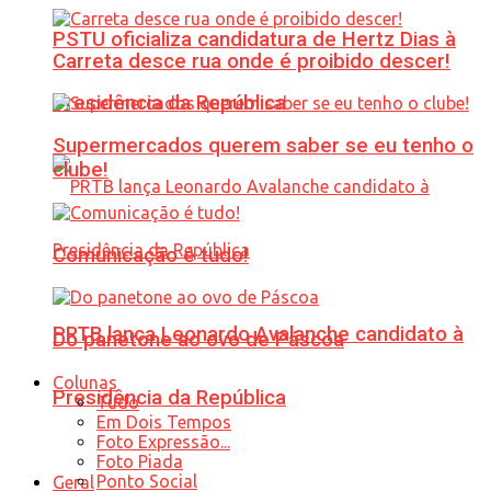
PSTU oficializa candidatura de Hertz Dias à
Carreta desce rua onde é proibido descer!
Presidência da República
Supermercados querem saber se eu tenho o
clube!
Comunicação é tudo!
PRTB lança Leonardo Avalanche candidato à
Do panetone ao ovo de Páscoa
Colunas
Presidência da República
Tudo
Em Dois Tempos
Foto Expressão...
Foto Piada
Ponto Social
Geral