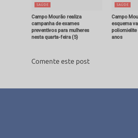
SAÚDE
SAÚDE
Campo Mourão realiza
Campo Mour
campanha de exames
esquema vac
preventivos para mulheres
poliomielit
nesta quarta-feira (5)
anos
Comente este post