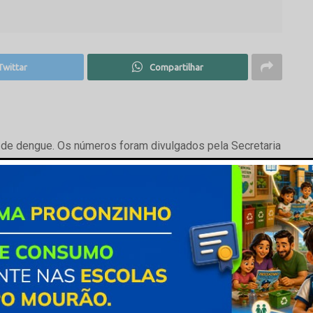
Twittar
Compartilhar
 de dengue. Os números foram divulgados pela Secretaria
os exames do Laboratório Central (Lacen). Há ainda
dos.
de combate a proliferação do mosquito Aedes aegypti,
as, além do trabalho diário dos agentes. Nesta sexta-
ra discutir a situação e traçar estratégias.
s são os jardins Alvorada, Bandeirantes e Santa Nilce,
 deverá ser realizada pulverização com camionete