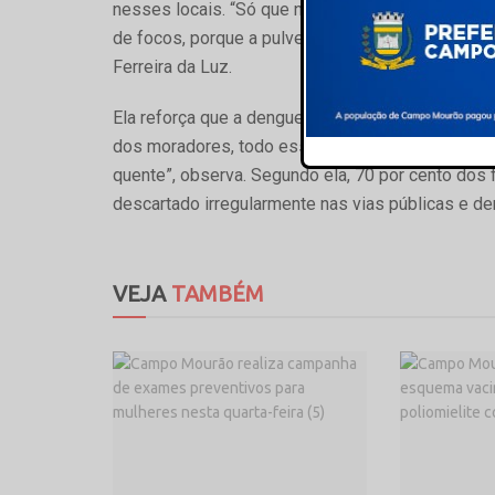
nesses locais. “Só que não adianta passar o prod
de focos, porque a pulverização elimina o mosquit
Ferreira da Luz.
Ela reforça que a dengue não é um problema da pr
dos moradores, todo esse trabalho não terá efe
quente”, observa. Segundo ela, 70 por cento dos 
descartado irregularmente nas vias públicas e de
VEJA
TAMBÉM