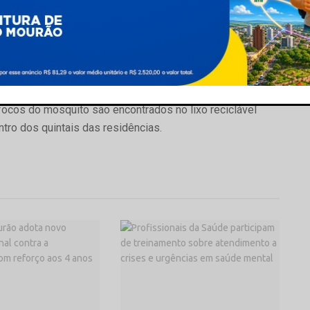
uto e o morador não tomar providencias para eliminação
o já alado”, orienta a coordenadora do trabalho, Marinalva
efeitura, mas de todos. “Se não tivermos a colaboração
ito nenhum, especialmente com esse tempo chuvoso e
focos do mosquito são encontrados no lixo reciclável
ntro dos quintais das residências.