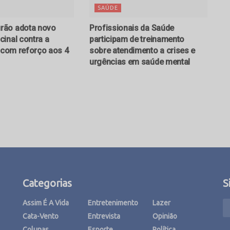
SAÚDE
ão adota novo
Profissionais da Saúde
inal contra a
participam de treinamento
e com reforço aos 4
sobre atendimento a crises e
urgências em saúde mental
Categorias
S
Assim É A Vida
Entretenimento
Lazer
Cata-Vento
Entrevista
Opinião
Colunas
Esporte
Política