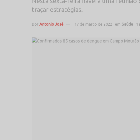
Nesta sexta-feira haverá uma reunião d
traçar estratégias.
por
Antonio José
17 de março de 2022
em
Saúde
1 