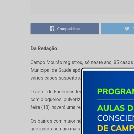
Compartilhar
Da Redação
Campo Mourão registrou, só neste ano, 85 casos
Municipal de Saúde após receber os resultados d
vários casos suspeitos, além de muitos descarta
O setor de Endemias tem intensificado as ações 
com bloqueios, pulverização, caminhadas ecológic
feira (18), haverá uma reunião do Comitê Gestor pa
Os bairros com maior número de casos confirmado
que juntos somam mais de 50. Na próxima semana